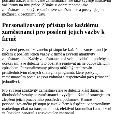
⁢pomáhá udržet talentované ​zaměstnance, ale ‌také zvyšuje atraktivitu
vaší firmy​ na trhu práce. Získáte si dobré renomé jako
zaměstnavatel,‍ který se stará o ⁢své zaměstnance a poskytuje jim
možnosti k osobnímu růstu.
Personalizovaný přístup ke každému⁢
zaměstnanci⁣ pro⁣ posílení jejich​ vazby k
firmě
Zavedení personalizovaného přístupu ke každému ⁤zaměstnanci je
klíčem k posílení ⁤jejich vazby k firmě a​ zvýšení ⁣atraktivity​
zaměstnavatele. Každý zaměstnanec ⁣má své individuální potřeby a⁤
očekávání, a je důležité tyto poznat‍ a ​reagovat na ně odpovídajícím‍
způsobem.‍ Personalizovaný přístup může být realizován
prostřednictvím různých strategií a programů, ‌které poskytují
zaměstnancům ​pocit, že jsou vnímáni a respektováni jako jedineční
jednotlivci.
Pro zvýšení‌ atraktivity zaměstnavatele ​je důležité klást důraz⁢ na
dlouhodobé ⁤vztahy se zaměstnanci ⁤a vyvíjet udržitelné strategie pro
zlepšení jejich pracovního​ prostředí a podmínek. Kromě⁢
personalizovaného přístupu je také klíčem⁢ k ​úspěchu v personálním‌
marketingu⁤ dbát na ⁤transparentnost, efektivní komunikaci a nabízení
zajímavých benefitů a rozvojových možností.