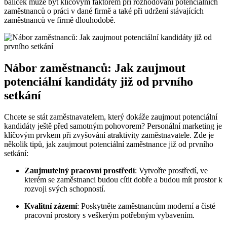
balíček může být klíčovým faktorem při rozhodování⁤ potenciálních
‍zaměstnanců o práci v dané firmě‍ a také ​při udržení stávajících
zaměstnanců ve firmě dlouhodobě.
Nábor zaměstnanců: Jak zaujmout
potenciální ⁤kandidáty‌ již od prvního
setkání
Chcete‍ se‌ stát zaměstnavatelem, který‌ dokáže zaujmout potenciální
kandidáty ještě před‍ samotným⁤ pohovorem? Personální​ marketing‌ je
⁤klíčovým prvkem‌ při​ zvyšování atraktivity ⁣zaměstnavatele. Zde je
několik tipů, jak zaujmout ​potenciální zaměstnance již od prvního
setkání:
Zaujmutelný ‌pracovní‍ prostředí
: Vytvořte ​prostředí, ⁤ve⁤
kterém ⁢se ‌zaměstnanci budou cítit dobře ⁢a budou mít prostor⁢ k
rozvoji svých schopností.
Kvalitní ⁣zázemí
: ⁣Poskytněte zaměstnancům moderní‍ a⁣ čisté
pracovní prostory s veškerým potřebným vybavením.