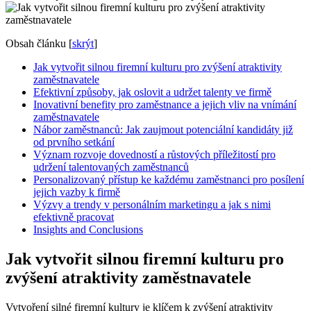
Obsah článku
[
skrýt
]
Jak vytvořit silnou firemní kulturu pro zvýšení atraktivity
zaměstnavatele
Efektivní způsoby,​ jak oslovit⁢ a udržet‌ talenty⁤ ve firmě
Inovativní benefity pro zaměstnance a jejich vliv⁤ na vnímání
zaměstnavatele
Nábor zaměstnanců: Jak zaujmout potenciální ⁤kandidáty‌ již
od prvního setkání
Význam rozvoje dovedností a⁤ růstových ⁣příležitostí pro‍
udržení talentovaných zaměstnanců
Personalizovaný přístup ke každému⁢ zaměstnanci⁣ pro⁣ posílení
jejich​ vazby k firmě
Výzvy ⁣a​ trendy ​v ⁤personálním marketingu a⁣ jak s ⁤nimi
efektivně pracovat
Insights and Conclusions
Jak vytvořit silnou firemní kulturu pro
zvýšení atraktivity zaměstnavatele
Vytvoření silné⁤ firemní kultury je klíčem k zvýšení atraktivity