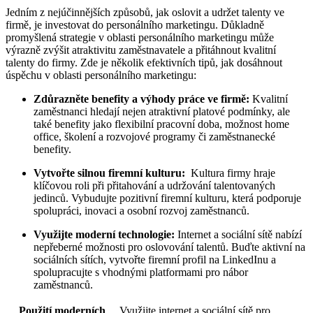
Jedním z nejúčinnějších způsobů, jak‍ oslovit a udržet talenty⁢ ve
firmě, je investovat do personálního marketingu. ⁤Důkladně
promyšlená strategie v oblasti personálního⁢ marketingu ⁣může
výrazně zvýšit atraktivitu ‍zaměstnavatele a přitáhnout kvalitní
⁣talenty ‌do ⁣firmy. Zde ⁢je několik efektivních ‌tipů, jak dosáhnout
úspěchu ‍v oblasti⁤ personálního marketingu:
Zdůrazněte benefity ⁤a ‌výhody práce ve firmě:
Kvalitní
zaměstnanci ⁣hledají nejen ⁤atraktivní platové podmínky, ⁣ale
také benefity jako⁤ flexibilní‍ pracovní doba,‌ možnost home
office, ⁢školení a‌ rozvojové programy ⁤či zaměstnanecké
benefity.
Vytvořte silnou firemní⁣ kulturu:
⁢ Kultura firmy ‍hraje
klíčovou ‌roli při přitahování a udržování‌ talentovaných
jedinců. Vybudujte‌ pozitivní firemní kulturu, která podporuje
spolupráci, inovaci a osobní⁣ rozvoj zaměstnanců.
Využijte moderní⁢ technologie:
Internet a sociální sítě nabízí
nepřeberné možnosti pro⁢ oslovování⁢ talentů.‌ Buďte ⁤aktivní na
sociálních sítích, vytvořte firemní ​profil⁣ na LinkedInu​ a
spolupracujte s vhodnými platformami pro nábor⁤
zaměstnanců.
Použití ⁣moderních⁢
Využijte ⁤internet a sociální sítě pro ​