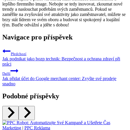
lepšího firemního⁢ image. Nebojte se tedy inovovat, zkoumat nové
trendy a naslouchat ⁣potřebám⁢ svých zaměstnanců. Pokud‌ se
‍zaměříte na zvyšování své ⁤atraktivity jako zaměstnavatel, můžete⁣ se
brzy ​stát lídrem ⁤ve svém oboru a budovat si spokojený⁣ a loajální⁢
tým. ​Buďte⁢ odvážní a jděte s dobou!
Navigace pro příspěvek
Předchozí
Jak podnikat jako bozp technik: Bezpečnost a ochrana zdraví při
práci
Další
Jak přidat účet do Google merchant center: Zvyšte své prodeje
snadno
Podobné příspěvky
Marketing
|
PPC Reklama