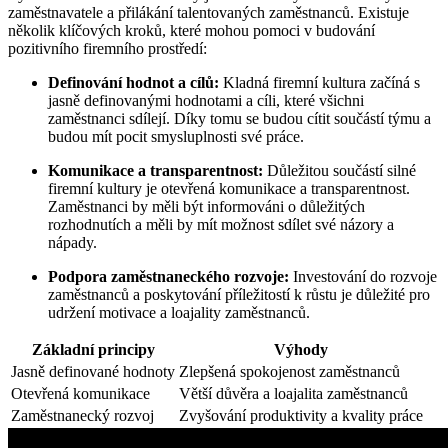
zaměstnavatele a přilákání talentovaných zaměstnanců. Existuje
⁣několik klíčových kroků, ⁤které⁤ mohou pomoci ⁤v budování
‍pozitivního firemního⁢ prostředí:
Definování hodnot a cílů:
Kladná ​firemní⁢ kultura ‍začíná s
jasně definovanými hodnotami a⁤ cíli, které všichni
zaměstnanci ⁣sdílejí. ‌Díky tomu se budou cítit součástí týmu‍ a
budou mít pocit smysluplnosti své ‍práce.
Komunikace ⁢a transparentnost:
Důležitou součástí silné
firemní kultury ‍je​ otevřená⁣ komunikace a transparentnost.
Zaměstnanci by měli být‍ informováni o důležitých
rozhodnutích a měli by mít možnost sdílet své názory a
nápady.
Podpora zaměstnaneckého rozvoje:
Investování do rozvoje‌
zaměstnanců a poskytování ‍příležitostí⁢ k‍ růstu je ​důležité pro
udržení motivace a⁣ loajality zaměstnanců.
Základní ​principy
Výhody
Jasně​ definované ⁢hodnoty
Zlepšená ‌spokojenost zaměstnanců
Otevřená komunikace
Větší důvěra a loajalita⁢ zaměstnanců
Zaměstnanecký rozvoj
Zvyšování ⁢produktivity a kvality práce