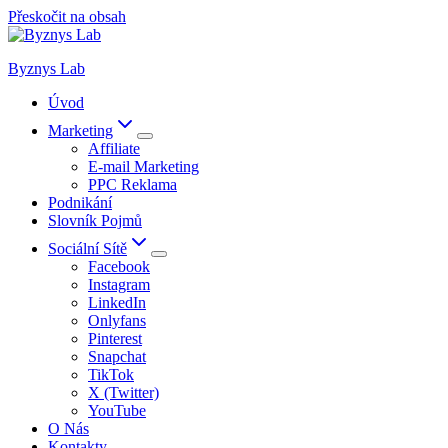
Přeskočit na obsah
Byznys Lab
Úvod
Marketing
Affiliate
E-mail Marketing
PPC Reklama
Podnikání
Slovník Pojmů
Sociální Sítě
Facebook
Instagram
LinkedIn
Onlyfans
Pinterest
Snapchat
TikTok
X (Twitter)
YouTube
O Nás
Kontakty