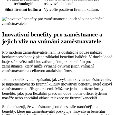
technologií
oslovování talentů.
Silná firemní‍ kultura
Vytvořte⁤ pozitivní firemní kulturu.
Inovativní benefity pro zaměstnance a
jejich vliv⁤ na vnímání zaměstnavatele
Pro moderní zaměstnavatele není již ⁣dostatečné pouze nabízet⁣
konkurenceschopný ‌plat a základní benefitní ⁤balíček. V⁢ dnešní době
hraje​ stále větší⁤ roli i inovativní přístup k benefitům pro ​
zaměstnance, který může výrazně⁣ ovlivnit jejich vnímání
zaměstnavatele a celkovou atraktivitu firmy.
Jedním ⁤z‍ efektivních způsobů, jak ​zvýšit atraktivitu zaměstnavatele,
je implementovat⁣ do firemní kultury inovativní benefity, které osloví
zaměstnance napříč generacemi. Může​ se jednat o různé formy
⁤benefitů, jako‍ jsou⁣ flexibilní⁤ pracovní doba, home⁣ office, týdenní
masáže nebo speciální oblasti relaxace⁢ ve firemní ⁤kanceláři.
Studie ukazují, že ⁢zaměstnanci jsou dnes⁢ stále náročnější na
benefity, ⁢které jim ​zaměstnavatel poskytuje. Inovativní benefitní