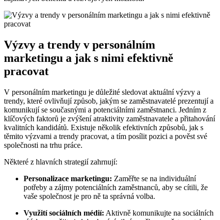
Výzvy ⁣a​ trendy ​v ⁤personálním
marketingu a⁣ jak s ⁤nimi efektivně
pracovat
V personálním marketingu ⁢je ⁢důležité sledovat ​aktuální výzvy a
trendy, které ovlivňují‍ způsob, jakým se zaměstnavatelé prezentují ‍a⁢
komunikují ⁣se současnými‍ a potenciálními zaměstnanci. Jedním z
klíčových faktorů je zvýšení atraktivity zaměstnavatele a přitahování⁣
kvalitních kandidátů. ​Existuje několik efektivních způsobů, jak s
těmito výzvami​ a trendy pracovat, a tím posílit pozici a⁣ pověst ​své‍
společnosti na ⁢trhu práce.
Některé z hlavních strategií zahrnují:
Personalizace‍ marketingu:
⁣Zaměřte se na individuální
potřeby a zájmy potenciálních zaměstnanců,​ aby se cítili, že
vaše společnost je​ pro ně ta správná volba.
Využití sociálních médií:
Aktivně komunikujte na sociálních⁤