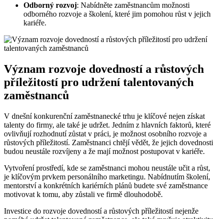
Odborný rozvoj
:‍ Nabídněte zaměstnancům ⁣možnosti
odborného rozvoje a školení,​ které jim pomohou růst v jejich
kariéře.
Význam rozvoje dovedností a⁤ růstových
⁣příležitostí pro‍ udržení talentovaných
zaměstnanců
V‍ dnešní konkurenční zaměstnanecké trhu je klíčové nejen ⁤získat
talenty do firmy, ale také je udržet. Jedním ​z⁣ hlavních faktorů,‌ které ​
ovlivňují rozhodnutí ⁤zůstat ⁣v práci, je možnost ⁣osobního rozvoje a
růstových příležitostí. Zaměstnanci⁢ chtějí vědět, že ⁢jejich ⁣dovednosti
⁤budou⁤ neustále rozvíjeny‌ a ‍že ⁢mají možnost postupovat v kariéře.
Vytvoření prostředí, kde se ⁢zaměstnanci ⁢mohou ‍neustále učit a růst,
je ‍klíčovým prvkem ‍personálního marketingu. Nabídnutím školení,
mentorství a konkrétních ⁢kariérních plánů budete své⁤ zaměstnance
‌motivovat ‍k ⁣tomu,⁣ aby zůstali‌ ve firmě dlouhodobě.
Investice do ‍rozvoje dovedností a růstových ⁢příležitostí nejenže