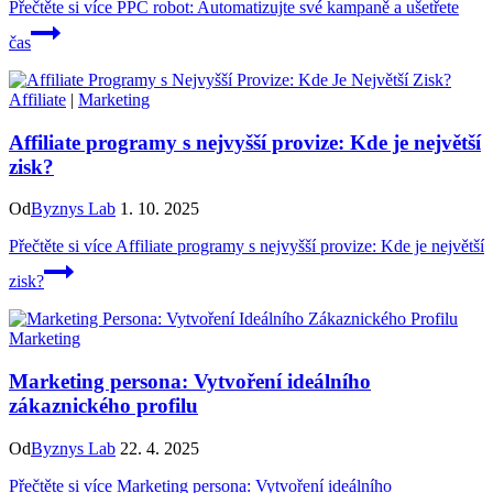
Přečtěte si více
PPC robot: Automatizujte své kampaně a ušetřete
čas
Affiliate
|
Marketing
Affiliate programy s nejvyšší provize: Kde je největší
zisk?
Od
Byznys Lab
1. 10. 2025
Přečtěte si více
Affiliate programy s nejvyšší provize: Kde je největší
zisk?
Marketing
Marketing persona: Vytvoření ideálního
zákaznického profilu
Od
Byznys Lab
22. 4. 2025
Přečtěte si více
Marketing persona: Vytvoření ideálního