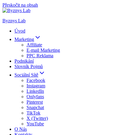
Přeskočit na obsah
Byznys Lab
Úvod
Marketing
Affiliate
E-mail Marketing
PPC Reklama
Podnikání
Slovník Pojmů
Sociální Sítě
Facebook
Instagram
LinkedIn
Onlyfans
Pinterest
Snapchat
TikTok
X (Twitter)
YouTube
O Nás
Kontakty