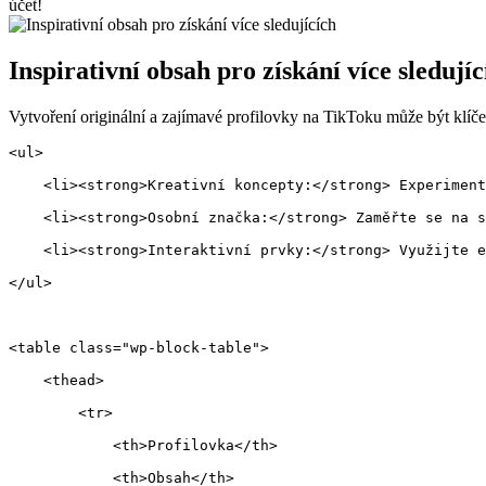
účet!
Inspirativní obsah pro získání více sledujíc
Vytvoření originální a zajímavé profilovky na TikToku může být klíčem 
<ul>
    <li><strong>Kreativní koncepty:</strong> Experiment
    <li><strong>Osobní značka:</strong> Zaměřte se na s
    <li><strong>Interaktivní prvky:</strong> Využijte e
</ul>
<table class="wp-block-table">
    <thead>
        <tr>
            <th>Profilovka</th>
            <th>Obsah</th>