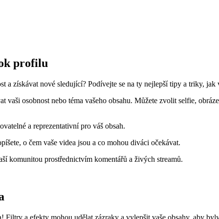
ok profilu
 a získávat nové sledující? Podívejte se na ty nejlepší tipy a triky, jak
tovat vaši osobnost nebo téma vašeho obsahu. Můžete zvolit selfie, obr
vatelné a reprezentativní pro váš obsah.
popíšete, o čem vaše videa jsou a co mohou diváci očekávat.
aší komunitou prostřednictvím komentářů a živých streamů.
a
 Filtry a efekty mohou udělat zázraky a vylepšit vaše obsahy, aby byly 