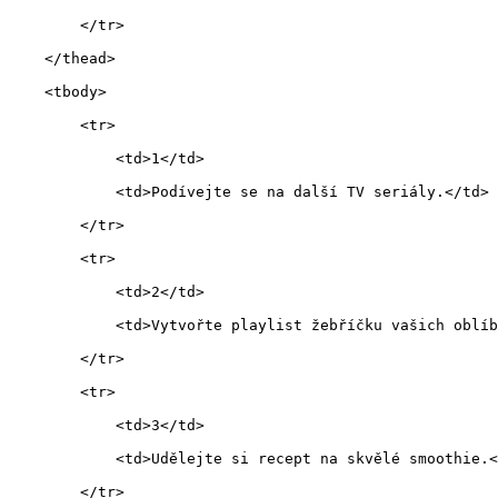
        </tr>
    </thead>
    <tbody>
        <tr>
            <td>1</td>
            <td>Podívejte se na další TV seriály.</td>
        </tr>
        <tr>
            <td>2</td>
            <td>Vytvořte playlist žebříčku vašich oblíb
        </tr>
        <tr>
            <td>3</td>
            <td>Udělejte si recept na skvělé smoothie.<
        </tr>