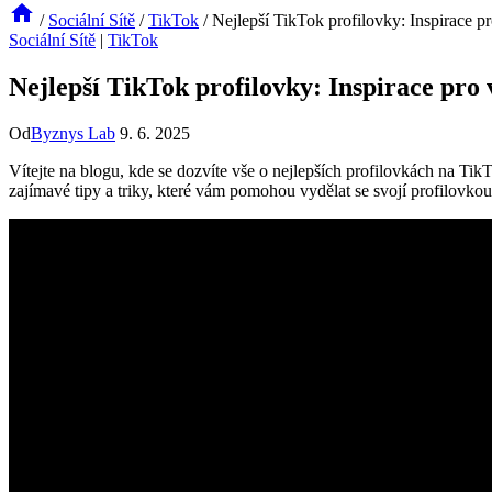
/
Sociální Sítě
/
TikTok
/
Nejlepší TikTok profilovky: Inspirace pr
Sociální Sítě
|
TikTok
Nejlepší TikTok profilovky: Inspirace pro 
Od
Byznys Lab
9. 6. 2025
Vítejte na blogu, kde se dozvíte vše o nejlepších profilovkách na TikT
zajímavé tipy a triky, které vám pomohou vydělat se svojí profilovko