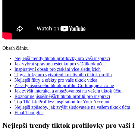
Obsah článku
Nejlepší trendy tiktok profilovky pro vaši inspiraci
Jak vybrat správnou estetiku pro váš tiktok účet
Inspirativní obsah pro získání více sledujících
Tipy a triky pro vytvoření kreativního tiktok profilu
Nejlepší filtry a efekty pro vaše tiktok videa
Zásady úspěšného tiktok profilu: Co funguje a co ne
Jak zvýšit interakci a angažovanost na vašem tiktok účtu
Rozbor nejúspěšnějších tiktok profilů pro inspiraci
Top TikTok Profiles: Inspiration for Your Account
Nejlepší způsoby, jak zvýšit sledovatele na vašem tiktok účtu
Final Thoughts
Nejlepší trendy tiktok profilovky pro vaši 