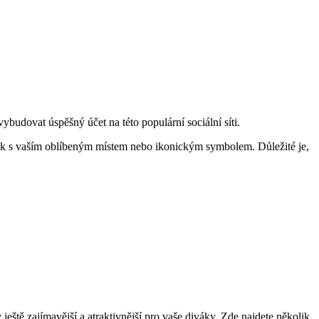
 vybudovat úspěšný účet na této populární sociální síti.
ázek s vaším oblíbeným místem nebo ikonickým symbolem. Důležité je,
ještě zajímavější a atraktivnější pro vaše diváky. Zde najdete několik