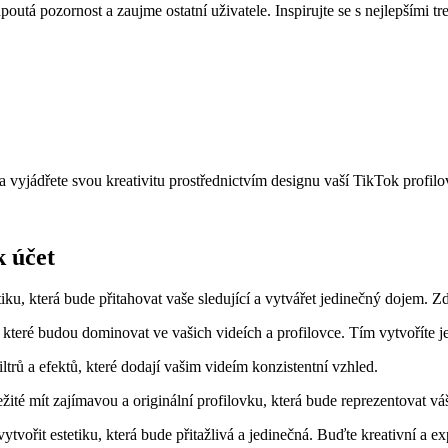
poutá pozornost a zaujme ostatní uživatele. Inspirujte se s nejlepšími 
a vyjádřete svou kreativitu prostřednictvím designu vaší TikTok profil
k účet
tiku, která bude přitahovat vaše sledující a vytvářet jedinečný dojem. Zde
 které budou dominovat ve vašich videích a profilovce. Tím vytvoříte je
ltrů a efektů, které dodají vašim videím konzistentní vzhled.
ležité mít zajímavou a originální profilovku, která bude reprezentovat v
ytvořit estetiku, která bude přitažlivá a jedinečná. Buďte kreativní a ex