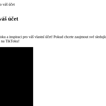
o váš účet
váš účet
oku a inspiraci pro váš vlastní účet! Pokud chcete zaujmout své sledujíc
u na TikToku!