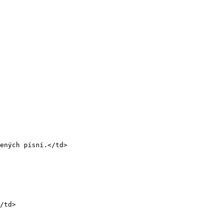
ených písní.</td>
/td>