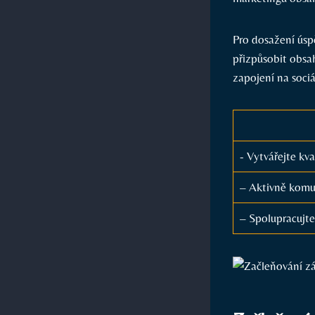
Pro dosažení⁣ úsp
přizpůsobit ⁢obsa
zapojení​ na sociá
-⁤ Vytvářejte kv
– Aktivně komun
– Spolupracujte