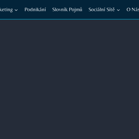
keting
Podnikání
Slovník Pojmů
Sociální Sítě
O Ná