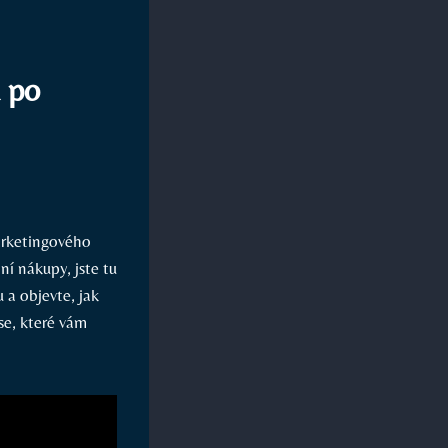
 po
arketingového​
í nákupy, ‌jste tu
u a objevte, jak
se, které vám