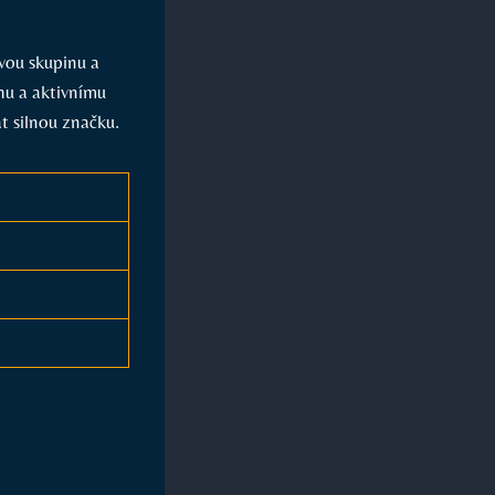
ovou skupinu a
u⁣ a ⁣aktivnímu
t silnou⁢ značku.