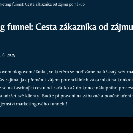
keting funnel: Cesta zákazníka od zájmu po nákup
g funnel: Cesta zákazníka od zájmu
. 6. 2025
novém blogovém⁤ článku, ve ‌kterém se‌ podíváme‌ na úžasný svět m
s⁣ zajímá,‍ jak⁤ přeměnit ‌zájem potenciálních zákazníků na konkrétn
vte se na⁢ fascinující cestu od začátku až ⁤do konce nákupního proces
 udržet své klienty.‍ Buďte připraveni na ⁢zábavné a poučné učení 
ajemství marketingového ‌funnelu!