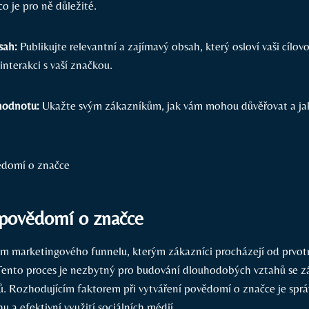
o je pro ně‌ důležité.
sah:
Publikujte relevantní ⁢a zajímavý‌ obsah, který osloví vaši cílov
 interakci s vaší ‌značkou.
hodnotu:
Ukažte svým‍ zákazníkům, jak vám mohou ⁤důvěřovat a 
 povědomí o značce
em marketingového funnelu, kterým ‌zákazníci procházejí​ od‍ prvot
Tento proces ‍je nezbytný pro budování dlouhodobých vztahů‍ se z
ů. Rozhodujícím faktorem při‍ vytváření povědomí o značce je sprá
 a efektivní využití sociálních médií.