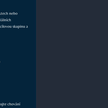
duktech nebo
ciálních
cílovou skupinu a
h
ujte ⁤chování