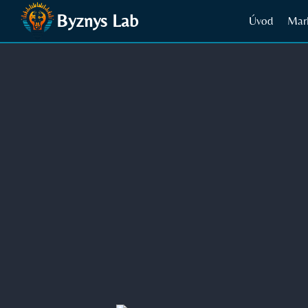
Přeskočit
Byznys Lab
Úvod
Mar
na
obsah