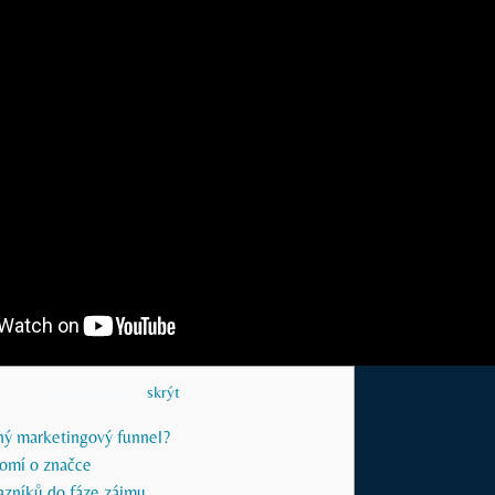
Obsah článku
[
skrýt
]
ný​ marketingový ​funnel?
omí o značce
zníků ‌do fáze zájmu