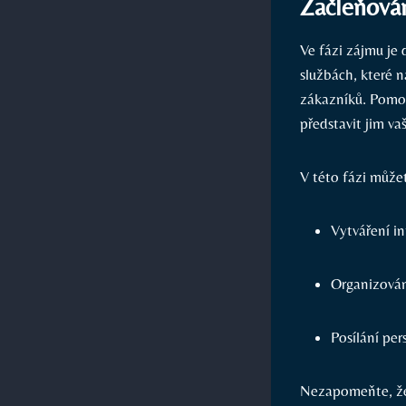
Začleňován
Ve fázi zájmu⁣ je
službách, které ‌n
zákazníků. Pomoc
představit jim va
V této fázi můžete
Vytváření i
Organizován
Posílání pe
Nezapomeňte, ‍že 