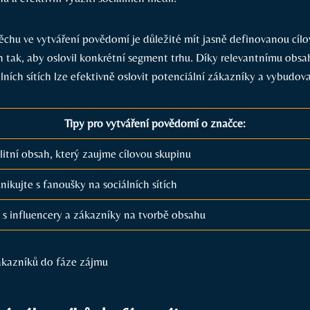
ěchu ⁣ve vytváření povědomí je důležité mít jasně definovanou cíl
h tak, aby oslovil⁢ konkrétní segment trhu.‌ Díky relevantnímu obsah
lních sítích lze efektivně oslovit ‍potenciální​ zákazníky a vybudova
Tipy pro vytváření povědomí o značce:
alitní obsah, který‌ zaujme‍ cílovou skupinu
ikujte s fanoušky na sociálních sítích
 s influencery⁢ a zákazníky na tvorbě obsahu