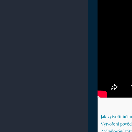
Jak vytvořit účin
Vytvoření pověd
Začleňování záka