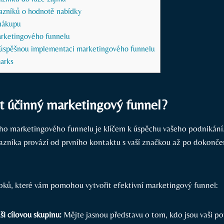
azníků o hodnotě nabídky
 nákupu
rketingového funnelu
úspěšnou implementaci marketingového funnelu
arks
it účinný​ marketingový ​funnel?
ho marketingového⁢ funnelu je klíčem k úspěchu vašeho⁢ podnikání.
ákazníka provází od prvního kontaktu s vaší ⁤značkou až po dokončen
roků, které⁢ vám pomohou vytvořit efektivní ⁢marketingový​ funnel:
ši cílovou skupinu:
⁣Mějte ‍jasnou představu o‌ tom, kdo jsou vaši ⁤po