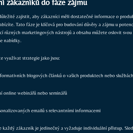
í zákazníků ‌do fáze zájmu
 důležité ⁣zajistit,⁢ aby zákazníci‍ měli dostatečné informace o pro
abízíte. Tato ⁢fáze je klíčová pro⁤ budování důvěry a ​zájmu u poten
í různých marketingových nástrojů ⁤a obsahu můžete ⁢oslovit svou 
še nabídky.
 využívat⁤ strategie ⁣jako jsou:
nformativních blogových článků o ⁣vašich produktech nebo službác
í online webinářů nebo seminářů
rsonalizovaných ‍emailů s relevantními informacemi
každý zákazník je jedinečný a vyžaduje individuální přístup. Sled