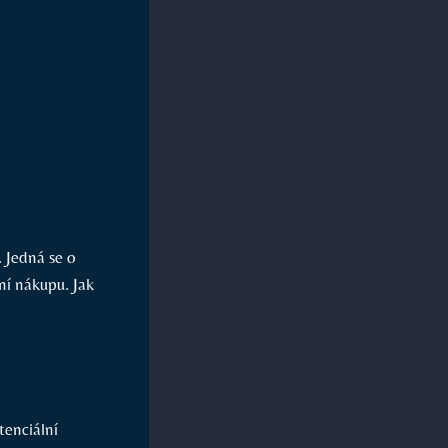
 Jedná se o
í nákupu.⁣ Jak⁣
tenciální