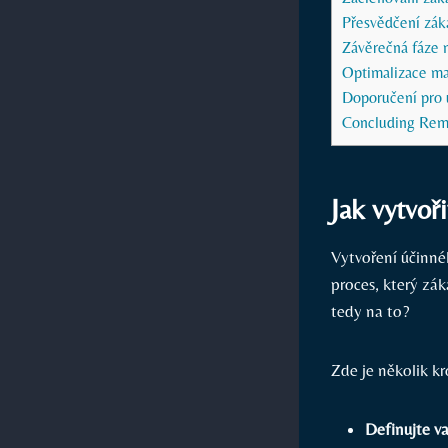
Přesvědčení zák
Závěrečná ⁤fáze
Optimalizace ma
Doporučení pro 
Concluding Rem
Jak vytvoř
Vytvoření účinné
proces,​ který‍ z
tedy na ‍to?
Zde je několik‍ k
Definujte va