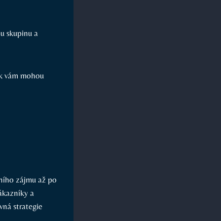
ou skupinu ⁤a
jak vám mohou
ního zájmu až‌ po
ákazníky a
vná strategie