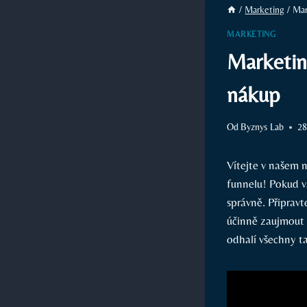
/
Marketing
/
Mar
MARKETING
Marketin
nákup
Od
Byznys Lab
28
Vítejte v našem 
funnelu! Pokud vá
⁢správně.‍ Připra
účinně zaujmout a
odhalí všechny t