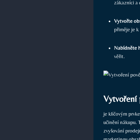
zákazníci a c
Vytvořte⁤ ob
přiměje je‌ k
Nabídněte 
věřit.
Vytvoření
je‌ klíčovým prvk
učinění nákupu. 
zvyšování prodej
marketingu obsahu