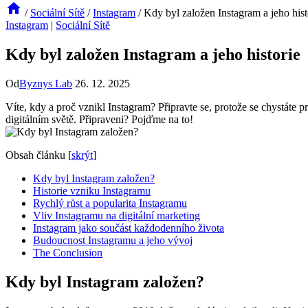
/
Sociální Sítě
/
Instagram
/
Kdy byl založen Instagram a jeho hist
Instagram
|
Sociální Sítě
Kdy byl založen Instagram a jeho historie
Od
Byznys Lab
26. 12. 2025
Víte, kdy a proč vznikl Instagram? Připravte se, protože se chystáte pr
digitálním světě. Připraveni? Pojďme na to!
Obsah článku
[
skrýt
]
Kdy byl Instagram založen?
Historie vzniku Instagramu
Rychlý růst a popularita Instagramu
Vliv Instagramu na digitální marketing
Instagram jako součást každodenního života
Budoucnost Instagramu a jeho vývoj
The Conclusion
Kdy byl Instagram založen?