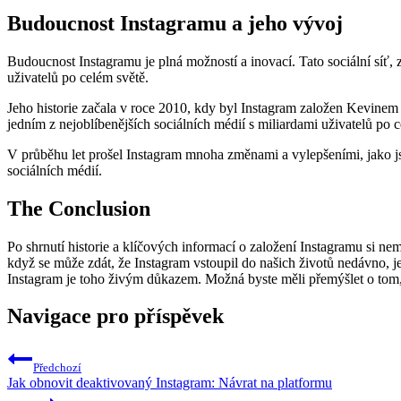
Budoucnost Instagramu a jeho vývoj
Budoucnost Instagramu je plná možností a inovací. Tato sociální síť
uživatelů po celém světě.
Jeho historie začala v roce 2010, kdy byl Instagram založen Kevinem S
jedním z nejoblíbenějších sociálních médií s miliardami uživatelů po c
V průběhu let prošel Instagram mnoha změnami a vylepšeními, jako 
sociálních médií.
The Conclusion
Po shrnutí historie a klíčových informací o založení Instagramu si nemů
když se může zdát, že Instagram vstoupil do našich životů nedávno, jeh
Instagram je toho živým důkazem. Možná byste měli přemýšlet o tom, 
Navigace pro příspěvek
Předchozí
Jak obnovit deaktivovaný Instagram: Návrat na platformu