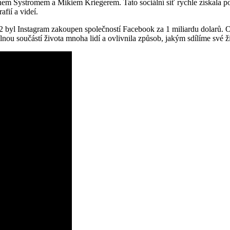
m Systromem a Mikiem Kriegerem. Tato sociální síť rychle získala pop
afií a videí.
2 byl Instagram zakoupen společností Facebook za 1 miliardu dolarů. O
lnou součástí života mnoha lidí a ovlivnila způsob, jakým sdílíme své 