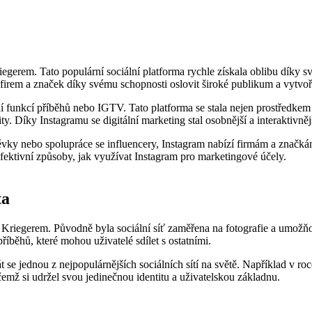
em. Tato populární sociální platforma rychle získala oblibu díky svém
firem a značek díky svému schopnosti oslovit široké publikum a vytvořit
ní funkcí příběhů nebo IGTV. Tato platforma se stala nejen prostředke
. Díky Instagramu se digitální marketing stal osobnější a interaktivněj
pěvky nebo spolupráce se influencery, Instagram nabízí firmám a znač
fektivní způsoby, jak využívat Instagram pro marketingové účely.
ta
riegerem. Původně byla sociální síť zaměřena na fotografie a umožňov
 příběhů, které mohou uživatelé sdílet s ostatními.
át se jednou z nejpopulárnějších sociálních sítí na světě. Například v r
čemž si udržel svou jedinečnou identitu a uživatelskou základnu.