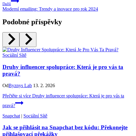
Další
Moderní emailing: Trendy a inovace pro rok 2024
Podobné příspěvky
Sociální Sítě
Druhy influencer spolupráce: Která je pro vás ta
pravá?
Od
Byznys Lab
13. 2. 2026
Přečtěte si více
Druhy influencer spolupráce: Která je pro vás ta
pravá?
Snapchat
|
Sociální Sítě
Jak se přihlásit na Snapchat bez kódu: Překonejte
přihlašovací překážky