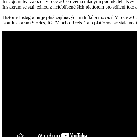
Instagram byl založen v roce 2010 dvěma mladými podnikateli, Kevine
Instagram se stal jednou z nejoblíbenějších platforem pro sdílení fotogr
Historie Instagramu je plná zajímavých milníků a inovací. V roce 201
jsou Instagram Stories, IGTV nebo Reels. Tato platforma se stala nedí