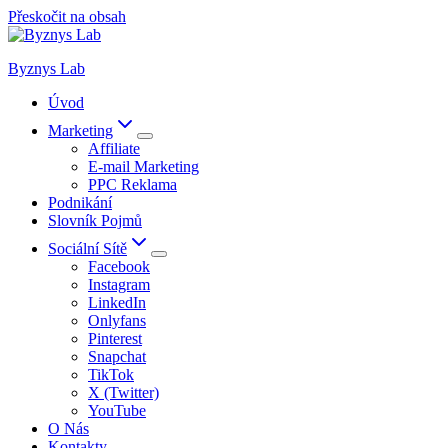
Přeskočit na obsah
Byznys Lab
Úvod
Marketing
Affiliate
E-mail Marketing
PPC Reklama
Podnikání
Slovník Pojmů
Sociální Sítě
Facebook
Instagram
LinkedIn
Onlyfans
Pinterest
Snapchat
TikTok
X (Twitter)
YouTube
O Nás
Kontakty