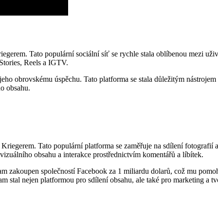
rem. Tato populární sociální síť se rychle stala oblíbenou mezi uživa
 Stories, Reels a IGTV.
k jeho obrovskému úspěchu. Tato platforma se stala důležitým nástrojem
ho obsahu.
gerem. Tato populární platforma se zaměřuje na sdílení fotografií a v
 vizuálního obsahu a interakce prostřednictvím komentářů a líbítek.
ram zakoupen společností Facebook za 1 miliardu dolarů, což mu pomohlo
 stal nejen platformou pro sdílení obsahu, ale také pro marketing a t