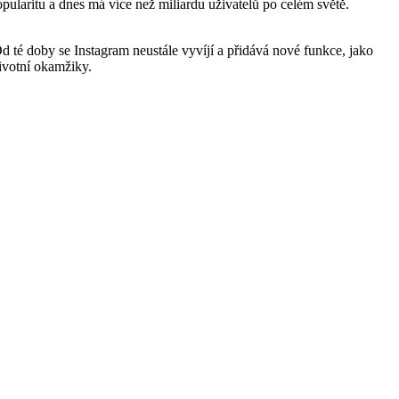
ularitu a dnes má více než miliardu uživatelů po celém světě.
d té doby se Instagram neustále vyvíjí a přidává nové funkce, jako
životní okamžiky.