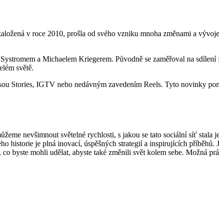
, založená v roce 2010, prošla od svého vzniku mnoha změnami a vývoje
ystromem a Michaelem Kriegerem. Původně se zaměřoval na sdílení fotogr
elém světě.
jsou Stories, IGTV nebo nedávným zavedením Reels. Tyto novinky pom
žeme nevšimnout světelné rychlosti, s jakou se tato sociální síť stala je
o historie je plná inovací, úspěšných strategií a inspirujících příběhů
co byste mohli udělat, abyste také změnili svět kolem sebe. Možná prá