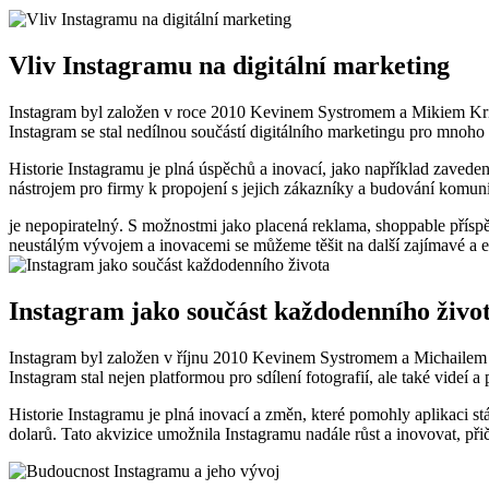
Vliv Instagramu na digitální marketing
Instagram byl založen v roce 2010 Kevinem Systromem a Mikiem Krieger
Instagram se stal nedílnou součástí digitálního marketingu pro mnoho 
Historie Instagramu je plná úspěchů a inovací, jako například zavede
nástrojem pro firmy k propojení s jejich zákazníky a budování komunity
je nepopiratelný. S možnostmi jako placená reklama, shoppable přís
neustálým vývojem a inovacemi se můžeme těšit na další zajímavé a e
Instagram jako součást každodenního živo
Instagram byl založen v říjnu 2010 Kevinem Systromem a Michailem K
Instagram stal nejen platformou pro sdílení fotografií, ale také videí a
Historie Instagramu je plná inovací a změn, které pomohly aplikaci st
dolarů. Tato akvizice umožnila Instagramu nadále růst a inovovat, při