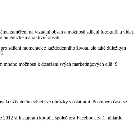
u zaměření na vizuální obsah a možnosti sdílení fotografií a videí.
 autentické a atraktivní obsah.
m pro sdílení momentek z každodenního života, ale také důležitým
ší.
kám mnoho možností k dosažení svých marketingových cílů. S
ala uživatelům sdílet své obrázky s ostatními. Postupem času se
oce 2012 si Instagram koupila společnost Facebook za 1 miliardu