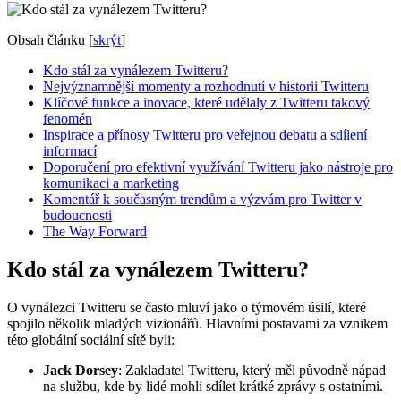
Obsah článku
[
skrýt
]
Kdo stál za vynálezem Twitteru?
Nejvýznamnější momenty a rozhodnutí v historii Twitteru
Klíčové funkce a inovace, které udělaly z Twitteru takový
fenomén
Inspirace a přínosy Twitteru pro veřejnou debatu a sdílení
informací
Doporučení pro efektivní využívání Twitteru jako nástroje pro
komunikaci a marketing
Komentář k současným trendům a výzvám pro Twitter v
budoucnosti
The Way Forward
Kdo stál za vynálezem Twitteru?
O vynálezci Twitteru se často mluví jako o týmovém úsilí, které
spojilo několik mladých vizionářů. Hlavními postavami za vznikem
této globální sociální sítě byli:
Jack Dorsey
: Zakladatel Twitteru, který měl původně nápad
na službu, kde by lidé mohli sdílet krátké zprávy s ostatními.