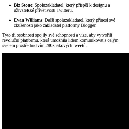
Biz Stone
: Spoluzakladatel, který přispěl k designu a
uživatelské přívětivosti Twitteru.
Evan Williams
: Další spoluzakladatel, který přinesl své
zkušenosti jako zakladatel platformy Blogger.
Tyto tři osobnosti spojily své schopnosti a vize, aby vytvořili
revoluční platformu, která umožnila lidem komunikovat s celým
světem prostřednictvím 280znakových tweetů.