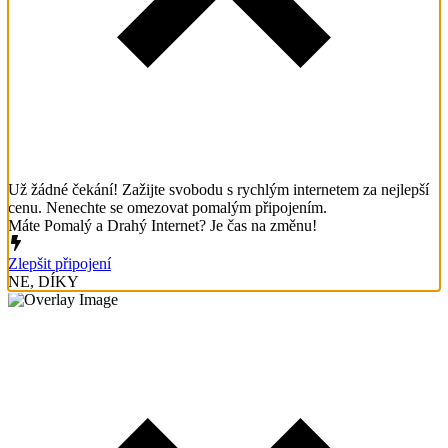
Už žádné čekání! Zažijte svobodu s rychlým internetem za nejlepší
cenu. Nenechte se omezovat pomalým připojením.
Máte Pomalý a Drahý Internet? Je čas na změnu!
Zlepšit připojení
NE, DÍKY