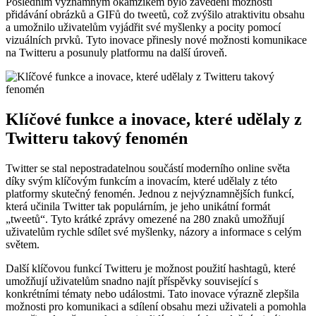
Posledním významným okamžikem bylo zavedení možnosti
přidávání obrázků a GIFů do tweetů, což zvýšilo atraktivitu obsahu
a umožnilo uživatelům vyjádřit své myšlenky a pocity pomocí
vizuálních prvků. Tyto inovace přinesly nové možnosti komunikace
na Twitteru a posunuly platformu na další úroveň.
Klíčové funkce a inovace, které udělaly z
Twitteru takový fenomén
Twitter se stal nepostradatelnou součástí moderního online světa
díky svým klíčovým funkcím a inovacím, které udělaly z této
platformy skutečný fenomén. Jednou z nejvýznamnějších funkcí,
která učinila Twitter tak populárním, je jeho unikátní formát
„tweetů“. Tyto krátké zprávy omezené na 280 znaků umožňují
uživatelům rychle sdílet své myšlenky, názory a informace s celým
světem.
Další klíčovou funkcí Twitteru je možnost použití hashtagů, které
umožňují uživatelům snadno najít příspěvky související s
konkrétními tématy nebo událostmi. Tato inovace výrazně zlepšila
možnosti pro komunikaci a sdílení obsahu mezi uživateli a pomohla