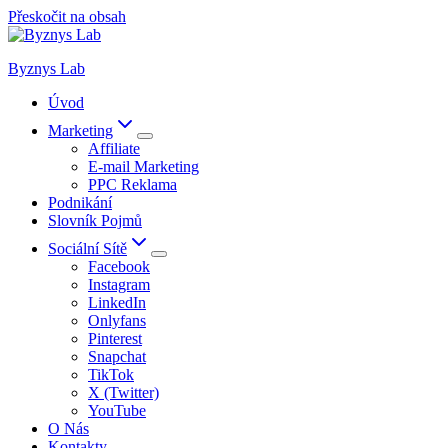
Přeskočit na obsah
Byznys Lab
Úvod
Marketing
Affiliate
E-mail Marketing
PPC Reklama
Podnikání
Slovník Pojmů
Sociální Sítě
Facebook
Instagram
LinkedIn
Onlyfans
Pinterest
Snapchat
TikTok
X (Twitter)
YouTube
O Nás
Kontakty