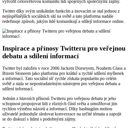
vytvořit celosvětovou komunitu lidí spojených společnými zájmy.
Twitter díky svým unikátním funkcím a inovacím se stal jednou z
nejúspěšnějších sociálních sítí na světě a tato platforma nadále
redefinuje způsob, jakým lidé komunikují a sdílejí informace online.
Inspirace a přínosy Twitteru pro veřejnou
debatu a sdílení informací
Twitter byl založen v roce 2006 Jackem Dorseyem, Noahem Glass a
Bizem Stoneem jako platforma pro krátké a rychlé sdílení myšlenek
a informací. Tato sociální síť rychle získala popularitu po celém
světě a stala se nepostradatelným nástrojem pro veřejnou debatu a
sdílení informací.
Jedním z hlavních přínosů Twitteru pro veřejnou debatu je jeho
schopnost propojovat lidi z různých částí světa a umožňovat jim
rychlou výměnu názorů a informací. Díky hashtagům mohou
uživatelé jednoduše sledovat konverzace na určité témata a zapojit
se do diskuzí s lidmi s podobnými zájmy.