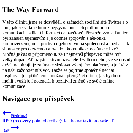
The Way Forward
V této článku jsme se dozvěděli o začátcích sociální sítě Twitter a o
tom, jak se stala jednou z nejvýznamnějších platforem pro
komunikaci a sdílení informací celosvětově. Přestože vznik Twitteru
byl zahalen tajemstvím a je dodnes spojován s několika
kontroverzemi, není pochyb o jeho vlivu na společnost a média. Jak
si prostor pro otevřenou a rychlou komunikaci oceňujete i vy?
Možná je čas si připomenout, že i nejmenší příspěvek může mít
velký dopad. Ať už jste aktivní uživatelé Twitteru nebo jste se dosud
drželi na okraji, je zajímavé sledovat vývoj této platformy a její vliv
na naši každodenní život. Takže se pojďme společně nechat
inspirovat její příběhem a možná i přemýšlet o tom, jak bychom
mohli využít její potenciál k pozitivní změně ve světě online
komunikace.
Navigace pro příspěvek
Předchozí
RPO (recovery point objective): Jak ho nastavit pro vaše IT
Další