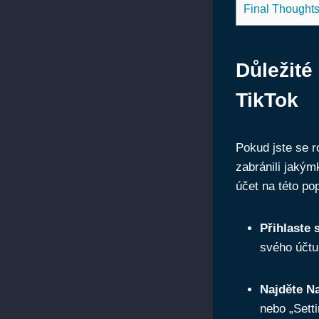
Final Thought
Důležité 
TikTok
Pokud jste se r
zabránili jakým
účet na této pop
Přihlaste 
svého účtu
Najděte Na
nebo „Setti