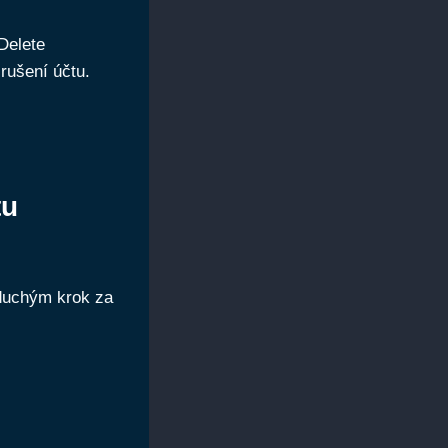
Delete
rušení účtu.
tu
oduchým krok za