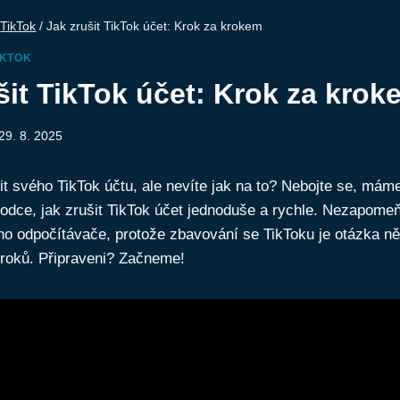
TikTok
/
Jak zrušit TikTok účet: Krok za krokem
IKTOK
šit TikTok účet: Krok za krok
29. 8. 2025
t svého TikTok účtu, ale nevíte jak na to? Nebojte se, mám
dce, jak zrušit TikTok účet jednoduše a rychle. Nezapomeňt
ho odpočítávače, protože zbavování se TikToku je otázka ně
roků. Připraveni? Začneme!