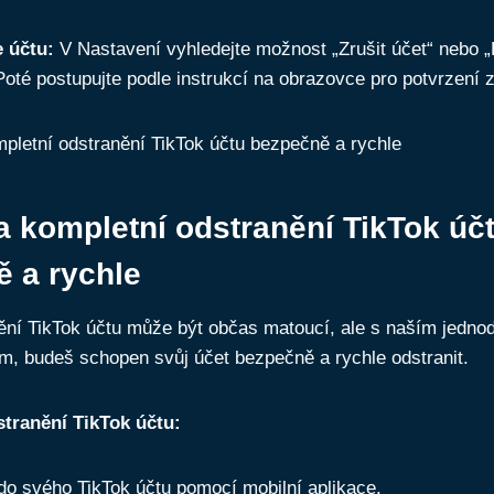
 účtu:
V Nastavení vyhledejte možnost „Zrušit účet“ nebo „
Poté postupujte podle instrukcí na obrazovce pro potvrzení z
 kompletní odstranění TikTok úč
 a rychle
ění TikTok účtu může být občas matoucí, ale s naším jedn
, budeš schopen svůj účet bezpečně a rychle odstranit.
tranění TikTok účtu:
 do svého TikTok účtu pomocí mobilní aplikace.