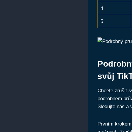
4
5
Podrobný
svůj Tik
Chcete zrušit s
podrobném prův
Sledujte nás a 
Prvním krokem j
možnost „Zrušit