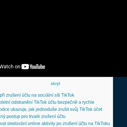
Obsah článku
[
skrýt
]
při zrušení účtu na sociální síti TikTok
etní odstranění TikTok účtu bezpečně a rychle
dce ukazuje, jak jednoduše zrušit svůj TikTok účet
ný postup pro trvalé zrušení účtu
at sledování online aktivity po zrušení účtu na TikToku