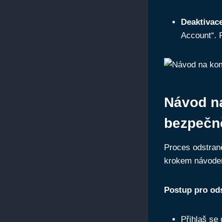
Deaktivace
Account“. 
Návod na
bezpečně
Proces odstran
krokem návodem
Postup pro ods
Přihlaš se