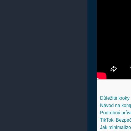
Důležité kroky 
Návod na kompl
Podrobný průvo
TikTok: Bezpeč
Jak minimalizov