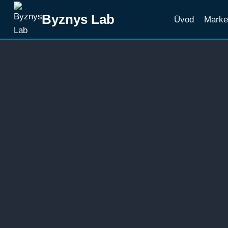
Přeskočit
Byznys Lab
Úvod
Marke
na
obsah