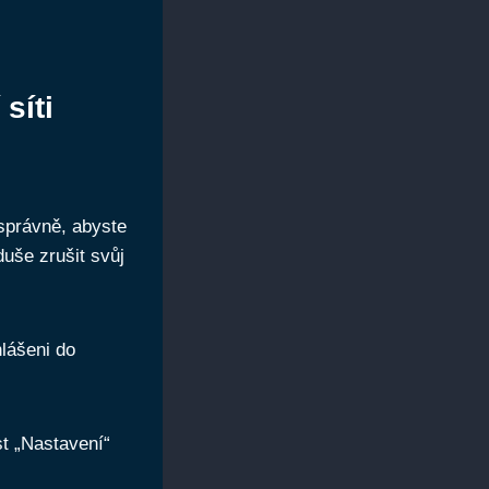
síti
 správně, abyste
uše zrušit svůj
hlášeni do
st „Nastavení“