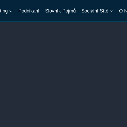
ting
Podnikání
Slovník Pojmů
Sociální Sítě
O 