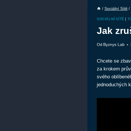
/
Sociální Sítě
/
SOCIÁLNÍ SÍTĚ
|
T
Jak zru
Od
Byznys Lab
Chcete se zbavi
za krokem průvo
svého oblíbené
jednoduchých k