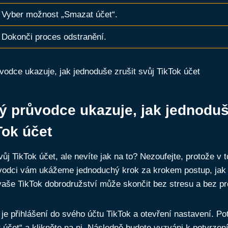
Vyber možnost „Smazat účet“.
Dokonči proces odstranění.
 průvodce ukazuje, jak jednoduš
Tok účet
vůj TikTok účet, ale nevíte jak na to? Nezoufejte, protože v 
odci vám ukážeme jednoduchý krok za krokem postup, jak t
vaše TikTok dobrodružství může skončit bez stresu a bez p
e přihlášení do svého účtu TikTok a otevření nastavení. Po
 účet“ a klikněte na ni. Následně budete vyzváni k potvrzen