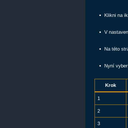
Klikni na i
V nastaven
Na této str
Nyní vyber
Krok
1
2
3