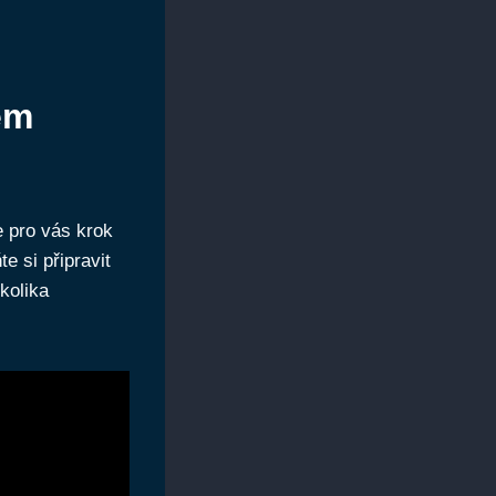
em
e pro vás krok
e si připravit
kolika