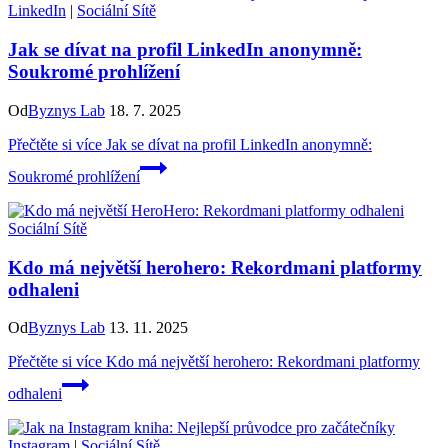
LinkedIn
|
Sociální Sítě
Jak se dívat na profil LinkedIn anonymně:
Soukromé prohlížení
Od
Byznys Lab
18. 7. 2025
Přečtěte si více
Jak se dívat na profil LinkedIn anonymně:
Soukromé prohlížení
Sociální Sítě
Kdo má největší herohero: Rekordmani platformy
odhaleni
Od
Byznys Lab
13. 11. 2025
Přečtěte si více
Kdo má největší herohero: Rekordmani platformy
odhaleni
Instagram
|
Sociální Sítě