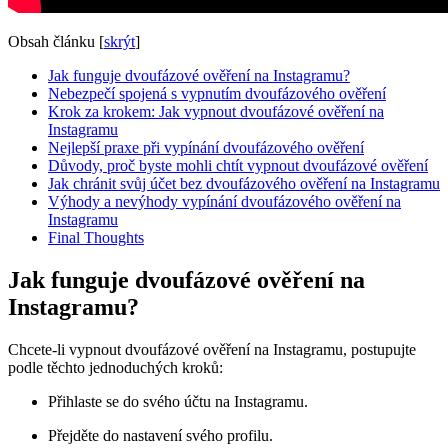
Obsah článku
[
skrýt
]
Jak funguje dvoufázové ověření na Instagramu?
Nebezpečí spojená s vypnutím dvoufázového ověření
Krok za krokem: Jak vypnout dvoufázové ověření na
Instagramu
Nejlepší praxe při vypínání dvoufázového ověření
Důvody, proč byste mohli chtít vypnout dvoufázové ověření
Jak chránit svůj účet bez dvoufázového ověření na Instagramu
Výhody a nevýhody vypínání dvoufázového ověření na
Instagramu
Final Thoughts
Jak funguje dvoufázové ověření na
Instagramu?
Chcete-li vypnout dvoufázové ověření na Instagramu, postupujte
podle těchto jednoduchých kroků:
Přihlaste se do svého účtu na Instagramu.
Přejděte do nastavení svého profilu.