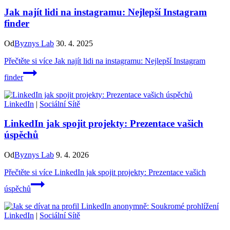
Jak najít lidi na instagramu: Nejlepší Instagram
finder
Od
Byznys Lab
30. 4. 2025
Přečtěte si více
Jak najít lidi na instagramu: Nejlepší Instagram
finder
LinkedIn
|
Sociální Sítě
LinkedIn jak spojit projekty: Prezentace vašich
úspěchů
Od
Byznys Lab
9. 4. 2026
Přečtěte si více
LinkedIn jak spojit projekty: Prezentace vašich
úspěchů
LinkedIn
|
Sociální Sítě