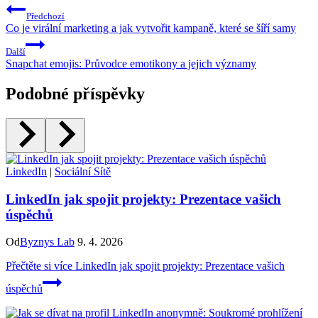
Předchozí
Co je virální marketing a jak vytvořit kampaně, které se šíří samy
Další
Snapchat emojis: Průvodce emotikony a jejich významy
Podobné příspěvky
LinkedIn
|
Sociální Sítě
LinkedIn jak spojit projekty: Prezentace vašich
úspěchů
Od
Byznys Lab
9. 4. 2026
Přečtěte si více
LinkedIn jak spojit projekty: Prezentace vašich
úspěchů