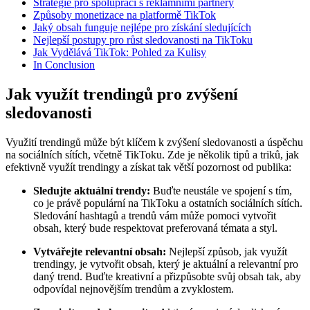
Strategie pro spolupráci s reklamními partnery
Způsoby monetizace na platformě TikTok
Jaký obsah funguje nejlépe pro získání sledujících
Nejlepší postupy pro růst sledovanosti na TikToku
Jak Vydělává TikTok: Pohled za Kulisy
In Conclusion
Jak využít trendingů pro zvýšení
sledovanosti
Využití trendingů může být klíčem k zvýšení sledovanosti a úspěchu
na sociálních sítích, včetně TikToku. Zde je několik tipů a triků, jak
efektivně využít trendingy a získat tak větší pozornost od publika:
Sledujte aktuální trendy:
Buďte neustále ve spojení s tím,
co je právě populární na TikToku a ostatních sociálních sítích.
Sledování hashtagů a trendů vám může pomoci vytvořit
obsah, který bude respektovat preferovaná témata a styl.
Vytvářejte relevantní obsah:
Nejlepší způsob, jak využít
trendingy, je vytvořit obsah, který je aktuální a relevantní pro
daný trend. Buďte kreativní a přizpůsobte svůj obsah tak, aby
odpovídal nejnovějším trendům a zvyklostem.