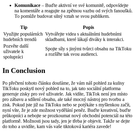
Komunikace
– Buďte aktivní ve své komunitě, odpovídejte
na komentáře a reagujte na zpětnou vazbu od svých fanoušků.
To pomůže budovat silný vztah se svou publikem.
Tip
Popis
Využijte populárních
Vytvářejte videa s aktuálními hudebními
hudebních trendů
skladbami, které lákají diváky k interakci.
Pozvěte další
Spojte síly s jinými tvůrci obsahu na TikToku
uživatele k
a rozšířte tak svou audienci.
spolupráci
In Conclusion
Po přečtení tohoto článku doufáme, že vám náš pohled za kulisy
TikToku poskytl nový pohled na to, jak tato sociální platforma
generuje zisky pro své uživatele. Jak vidíte, TikTok není jen místo
pro zábavu a sdílení obsahu, ale také mocný nástroj pro tvorbu a
zisk. Pokud jste již na TikToku nebo se potýkáte s myšlenkou začít,
nyní víte, že je zde možnost vydělání peněz. Buďte kreativní, buďte
průkopníci a nebojte se prozkoumat nový obchodní potenciál na této
platformě. Možnosti jsou tady, jen je třeba je objevit. Takže se dejte
do toho a uvidíte, kam vás vaše tiktoková kariéra zavede!