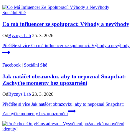
Sociální Sítě
Co má influencer ze spoluprací: Výhody a nevýhody
Od
Byznys Lab
25. 3. 2026
Přečtěte si více
Co má influencer ze spoluprací: Výhody a nevýhody
Facebook
|
Sociální Sítě
Jak natáčet obrazovku, aby to nepoznal Snapchat:
Zachyťte momenty bez upozornění
Od
Byznys Lab
23. 3. 2026
Přečtěte si více
Jak natáčet obrazovku, aby to nepoznal Snapchat:
Zachyťte momenty bez upozornění