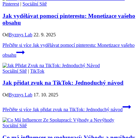
Pinterest
|
Sociální Sítě
Jak vydělávat pomocí pinterestu: Monetizace vašeho
obsahu
Od
Byznys Lab
22. 9. 2025
Přečtěte si více
Jak vydělávat pomocí pinterestu: Monetizace vašeho
obsahu
Sociální Sítě
|
TikTok
Jak přidat zvuk na TikTok: Jednoduchý návod
Od
Byznys Lab
17. 10. 2025
Přečtěte si více
Jak přidat zvuk na TikTok: Jednoduchý návod
Sociální Sítě
Co má influencer ze spoluprací: Výhody a nevýhody