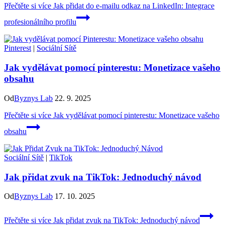
Přečtěte si více
Jak přidat do e-mailu odkaz na LinkedIn: Integrace
profesionálního profilu
Pinterest
|
Sociální Sítě
Jak vydělávat pomocí pinterestu: Monetizace vašeho
obsahu
Od
Byznys Lab
22. 9. 2025
Přečtěte si více
Jak vydělávat pomocí pinterestu: Monetizace vašeho
obsahu
Sociální Sítě
|
TikTok
Jak přidat zvuk na TikTok: Jednoduchý návod
Od
Byznys Lab
17. 10. 2025
Přečtěte si více
Jak přidat zvuk na TikTok: Jednoduchý návod