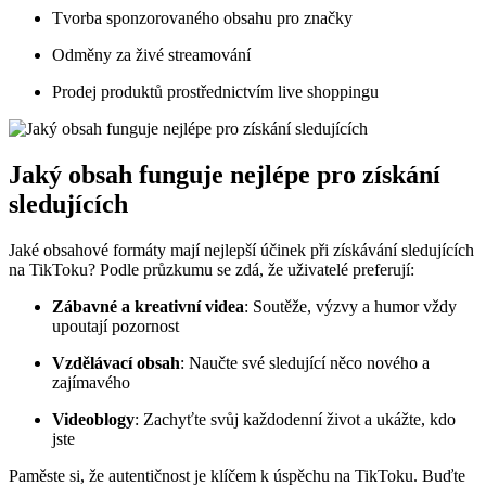
Tvorba sponzorovaného obsahu pro značky
Odměny za živé streamování
Prodej produktů prostřednictvím live shoppingu
Jaký obsah funguje nejlépe pro získání
sledujících
Jaké obsahové formáty mají nejlepší účinek při získávání sledujících
na TikToku? Podle průzkumu se zdá, že uživatelé preferují:
Zábavné a kreativní videa
: Soutěže, výzvy a humor vždy
upoutají pozornost
Vzdělávací obsah
: Naučte své sledující něco nového a
zajímavého
Videoblogy
: Zachyťte svůj každodenní život a ukážte, kdo
jste
Paměste si, že autentičnost je klíčem k úspěchu na TikToku. Buďte