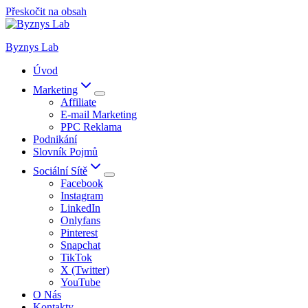
Přeskočit na obsah
Byznys Lab
Úvod
Marketing
Affiliate
E-mail Marketing
PPC Reklama
Podnikání
Slovník Pojmů
Sociální Sítě
Facebook
Instagram
LinkedIn
Onlyfans
Pinterest
Snapchat
TikTok
X (Twitter)
YouTube
O Nás
Kontakty