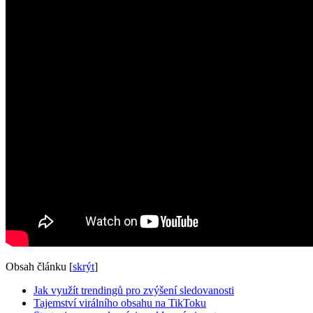
Obsah článku
[
skrýt
]
Jak využít trendingů pro zvýšení sledovanosti
Tajemství virálního obsahu na TikToku