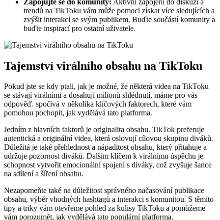
Zapojujte se do komunity:
Aktivní zapojení do diskuzí a
trendů na TikToku vám může pomoci získat více sledujících a
zvýšit interakci se svým publikem. Buďte součástí komunity a
buďte inspirací pro ostatní uživatele.
Tajemství virálního obsahu na TikToku
Pokud jste se kdy ptali, jak je možné, že některá videa na TikToku
se stávají virálními a dosahují milionů shlédnutí, máme pro vás
odpověď. spočívá v několika klíčových faktorech, které vám
pomohou pochopit, jak vydělává tato platforma.
Jedním z hlavních faktorů je originalita obsahu. TikTok preferuje
autentická a originální videa, která oslovují cílovou skupinu diváků.
Důležitá je také přehlednost a nápaditost obsahu, který přitahuje a
udržuje pozornost diváků. Dalším klíčem k virálnímu úspěchu je
schopnost vytvořit emocionální spojení s diváky, což zvyšuje šance
na sdílení a šíření obsahu.
Nezapomeňte také na důležitost správného načasování publikace
obsahu, výběr vhodných hashtagů a interakci s komunitou. S těmito
tipy a triky vám otevřeme pohled za kulisy TikToku a pomůžeme
vám porozumět, jak vydělává tato populární platforma.