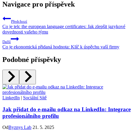
Navigace pro příspěvek
Předchozí
Co je telc the european language certificates: Jak zlepšit jazykové
dovednosti vašeho týmu
Další
Co je ekonomická přidaná hodnota: Klíč k úspěchu vaší firmy
Podobné příspěvky
LinkedIn
|
Sociální Sítě
Jak přidat do e-mailu odkaz na LinkedIn: Integrace
profesionálního profilu
Od
Byznys Lab
21. 5. 2025