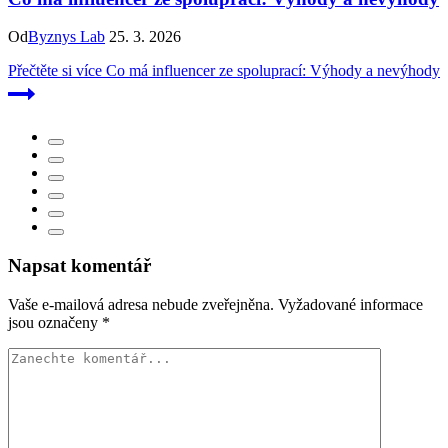
Od
Byznys Lab
25. 3. 2026
Přečtěte si více
Co má influencer ze spoluprací: Výhody a nevýhody
Napsat komentář
Vaše e-mailová adresa nebude zveřejněna.
Vyžadované informace
jsou označeny
*