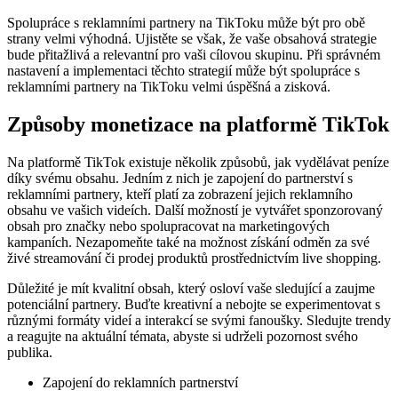
Spolupráce s reklamními partnery na TikToku může být pro obě
strany velmi výhodná. Ujistěte se však, že vaše obsahová strategie
bude přitažlivá a relevantní pro vaši cílovou skupinu. Při správném
nastavení a implementaci těchto strategií může být spolupráce s
reklamními partnery na TikToku velmi úspěšná a zisková.
Způsoby monetizace na platformě TikTok
Na platformě TikTok existuje několik způsobů, jak vydělávat peníze
díky svému obsahu. Jedním z nich je zapojení do partnerství s
reklamními partnery, kteří platí za zobrazení jejich reklamního
obsahu ve vašich videích. Další možností je vytvářet sponzorovaný
obsah pro značky nebo spolupracovat na marketingových
kampaních. Nezapomeňte také na možnost získání odměn za své
živé streamování či prodej produktů prostřednictvím live shopping.
Důležité je mít kvalitní obsah, který osloví vaše sledující a zaujme
potenciální partnery. Buďte kreativní a nebojte se experimentovat s
různými formáty videí a interakcí se svými fanoušky. Sledujte trendy
a reagujte na aktuální témata, abyste si udrželi pozornost svého
publika.
Zapojení do reklamních partnerství