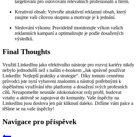
targetování pro oslovování relevatních profesionálů a firem.
Kreativní obsah: Vytvořte atraktivní reklamní obsah, který
zaujme vaši cílovou skupinu a motivuje je k jednání.
Sledování výkonu: Pravidelně monitorujte výkon vašich
reklamních kampaní a optimalizujte je podle dosažených
výsledků.
Final Thoughts
Využití LinkedInu jako efektivního nástroje pro rozvoj kariéry nikdy
nebylo jednodušší než s naším e-bookem „Jak správně používat
LinkedIn: Nejlepší praktiky a strategie“. Díky tomuto cennému
průvodci jste nyní vybaveni znalostmi a nástroji potřebnými k
úspěšnému využívání této platformy a dosažení svých profesních
cílů. Nezapomeňte neustále zdokonalovat svůj profil, budovat
vztahy a aktivně se zapojovat do komunity. Vaše úspěchy na
LinkedInu jsou doslova jen pár kliknutí daleko. Držíme vám palce a
těšíme se na vaše úspěchy!
Navigace pro příspěvek