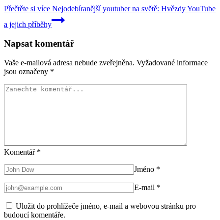
Přečtěte si více
Nejodebíranější youtuber na světě: Hvězdy YouTube
a jejich příběhy
Napsat komentář
Vaše e-mailová adresa nebude zveřejněna.
Vyžadované informace
jsou označeny
*
Komentář
*
Jméno
*
E-mail
*
Uložit do prohlížeče jméno, e-mail a webovou stránku pro
budoucí komentáře.