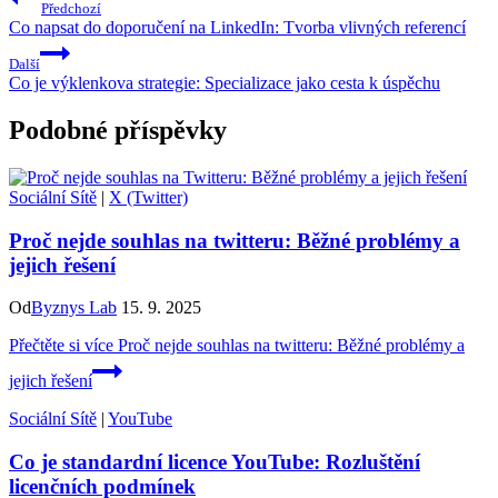
Předchozí
Co napsat do doporučení na LinkedIn: Tvorba vlivných referencí
Další
Co je výklenkova strategie: Specializace jako cesta k úspěchu
Podobné příspěvky
Sociální Sítě
|
X (Twitter)
Proč nejde souhlas na twitteru: Běžné problémy a
jejich řešení
Od
Byznys Lab
15. 9. 2025
Přečtěte si více
Proč nejde souhlas na twitteru: Běžné problémy a
jejich řešení
Sociální Sítě
|
YouTube
Co je standardní licence YouTube: Rozluštění
licenčních podmínek