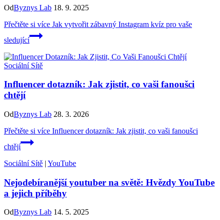
Od
Byznys Lab
18. 9. 2025
Přečtěte si více
Jak vytvořit zábavný Instagram kvíz pro vaše
sledující
Sociální Sítě
Influencer dotazník: Jak zjistit, co vaši fanoušci
chtějí
Od
Byznys Lab
28. 3. 2026
Přečtěte si více
Influencer dotazník: Jak zjistit, co vaši fanoušci
chtějí
Sociální Sítě
|
YouTube
Nejodebíranější youtuber na světě: Hvězdy YouTube
a jejich příběhy
Od
Byznys Lab
14. 5. 2025