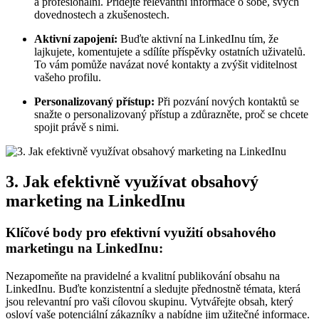
a profesionální. Přidejte relevantní informace o sobě, svých
dovednostech a zkušenostech.
Aktivní zapojení:
Buďte aktivní na LinkedInu tím, že
lajkujete, komentujete a sdílíte příspěvky ostatních uživatelů.
To vám pomůže navázat nové kontakty a zvýšit viditelnost
vašeho profilu.
Personalizovaný přístup:
Při pozvání nových kontaktů se
snažte o personalizovaný přístup a zdůrazněte, proč se chcete
spojit právě s nimi.
3. Jak efektivně využívat obsahový
marketing na LinkedInu
Klíčové body pro efektivní využití obsahového
marketingu na LinkedInu:
Nezapomeňte na pravidelné a kvalitní publikování obsahu na
LinkedInu. Buďte konzistentní a sledujte přednostně témata, která
jsou relevantní pro vaši cílovou skupinu. Vytvářejte obsah, který
osloví vaše potenciální zákazníky a nabídne jim užitečné informace.