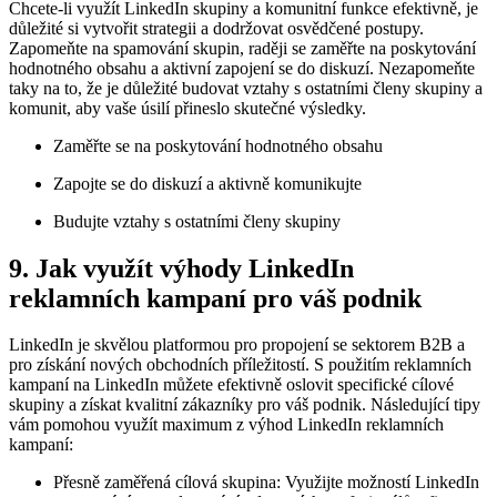
Chcete-li využít LinkedIn skupiny a komunitní funkce efektivně, je
důležité si vytvořit strategii a dodržovat osvědčené postupy.
Zapomeňte na spamování skupin, raději se zaměřte na poskytování
hodnotného obsahu a aktivní zapojení se do diskuzí. Nezapomeňte
taky na to, že je důležité budovat vztahy s ostatními členy skupiny a
komunit, aby vaše úsilí přineslo skutečné výsledky.
Zaměřte se na poskytování hodnotného obsahu
Zapojte se do diskuzí a aktivně komunikujte
Budujte vztahy s ostatními členy skupiny
9. Jak využít výhody LinkedIn
reklamních kampaní pro váš podnik
LinkedIn je skvělou platformou pro propojení se sektorem B2B a
pro získání nových obchodních příležitostí. S použitím reklamních
kampaní na LinkedIn můžete efektivně oslovit specifické cílové
skupiny a získat kvalitní zákazníky pro váš podnik. Následující tipy
vám pomohou využít maximum z výhod LinkedIn reklamních
kampaní:
Přesně zaměřená cílová skupina: Využijte možností LinkedIn