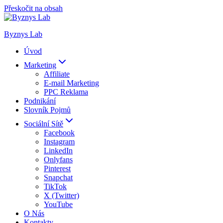
Přeskočit na obsah
Byznys Lab
Úvod
Marketing
Affiliate
E-mail Marketing
PPC Reklama
Podnikání
Slovník Pojmů
Sociální Sítě
Facebook
Instagram
LinkedIn
Onlyfans
Pinterest
Snapchat
TikTok
X (Twitter)
YouTube
O Nás
Kontakty