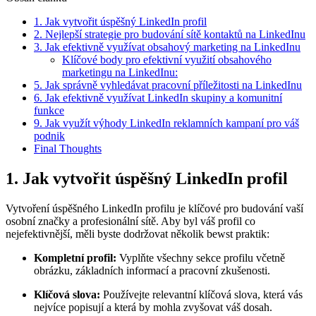
1. Jak vytvořit úspěšný LinkedIn profil
2. Nejlepší strategie pro budování sítě kontaktů na LinkedInu
3. Jak efektivně využívat obsahový marketing na LinkedInu
Klíčové body pro efektivní využití obsahového
marketingu na LinkedInu:
5. Jak správně vyhledávat pracovní příležitosti na LinkedInu
6. Jak efektivně využívat LinkedIn skupiny a komunitní
funkce
9. Jak využít výhody LinkedIn reklamních kampaní pro váš
podnik
Final Thoughts
1. Jak vytvořit úspěšný LinkedIn profil
Vytvoření úspěšného LinkedIn profilu je klíčové pro budování vaší
osobní značky a profesionální sítě. Aby byl váš profil co
nejefektivnější, měli byste dodržovat několik bewst praktik:
Kompletní profil:
Vyplňte všechny sekce profilu včetně
obrázku, základních informací a pracovní zkušenosti.
Klíčová slova:
Používejte relevantní klíčová slova, která vás
nejvíce popisují a která by mohla zvyšovat váš dosah.