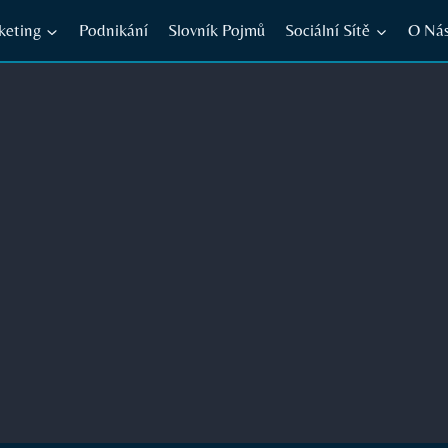
keting
Podnikání
Slovník Pojmů
Sociální Sítě
O Ná