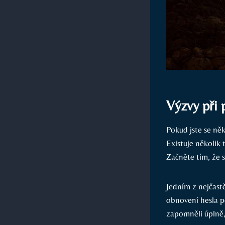
Výzvy při 
Pokud jste se něk
Existuje několik 
Začněte tím, že s
Jedním z nejčast
obnovení hesla po
zapomněli úplně,