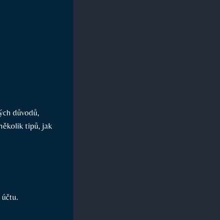
ných důvodů,
ěkolik tipů, jak
 účtu.