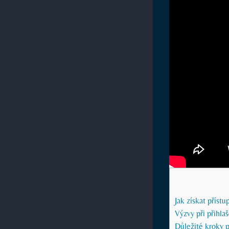
Jak získat příst
Výzvy při přihla
Důležité kroky 