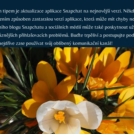
 tipem je aktualizace aplikace Snapchat na nejnovější verzi. Něk
šením způsoben zastaralou verzí aplikace, která může mít chyby n
lního blogu Snapchatu a sociálních médií může také poskytnout už
různějších přihlašovacích problémů. Buďte trpěliví a postupujte po
nejdříve zase používat svůj oblíbený komunikační kanál!