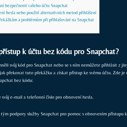
ání bezpečnosti vašeho účtu Snapchat
í hesla nebo použití alternativních metod přihlášení
překážkám a problémům při přihlašování na Snapchat
 přístup k účtu bez kódu pro Snapchat?
něli svůj kód pro Snapchat nebo se s ním nemůžete přihlásit z ji
 jak překonat tuto překážku a získat přístup ke svému účtu. Zde je n
napchat bez kódu:
 svůj e-mail a telefonní číslo pro obnovení hesla.
 tým podpory služby Snapchat pro pomoc s obnovením přístupu k