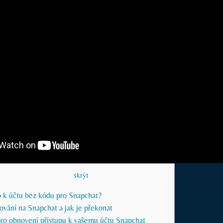
Obsah článku
[
skrýt
]
up k účtu bez kódu pro Snapchat?
šování na Snapchat a jak je překonat
pro obnovení přístupu k vašemu účtu Snapchat