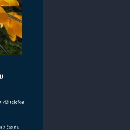
u
 váš telefon,
m a čas na