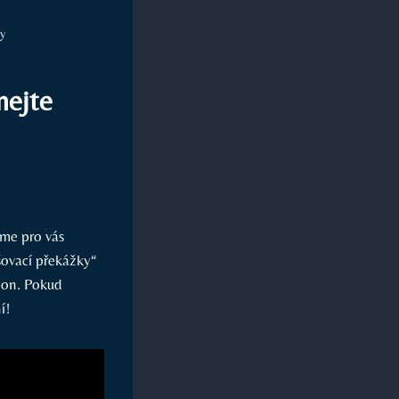
ky
nejte
áme pro vás
šovací překážky“
tion. Pokud
í!