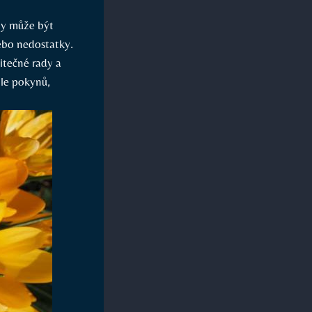
dy může být
ebo nedostatky.
itečné rady a
dle pokynů,