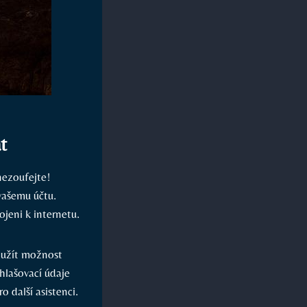
t
 nezoufejte!
 vašemu účtu.
ojeni k internetu.
yužít možnost
hlašovací údaje
 další asistenci.