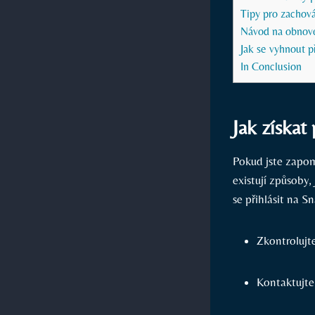
Tipy pro zachov
Návod na obnoven
Jak se vyhnout 
In Conclusion
Jak získat
Pokud jste zapom
existují způsoby,
se přihlásit na S
Zkontrolujte
Kontaktujte