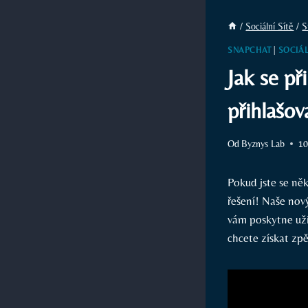
/
Sociální Sítě
/
S
SNAPCHAT
|
SOCIÁL
Jak se př
přihlašov
Od
Byznys Lab
10
Pokud jste se ně
řešení! Naše nový
vám poskytne užit
chcete získat zpět