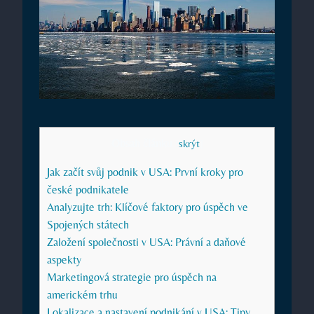
Obsah článku
[
skrýt
]
Jak začít svůj podnik v USA: První kroky pro
české podnikatele
Analyzujte trh: Klíčové faktory pro úspěch ve
Spojených státech
Založení společnosti v USA: Právní a daňové
aspekty
Marketingová strategie pro úspěch na
americkém trhu
Lokalizace a nastavení podnikání v USA: Tipy