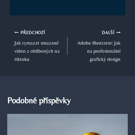
Navigace
PŘEDCHOZÍ
DALŠÍ
Jak vymazat smazané
Adobe illustrator: Jak
pro
video z oblíbených na
na profesionální
příspěvek
tiktoku
grafický design
Podobné příspěvky