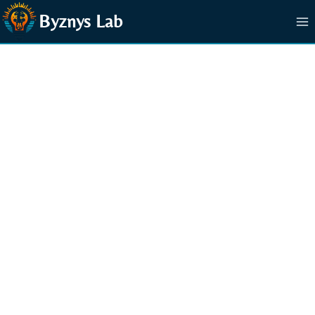
Přeskočit
Byznys Lab
na
obsah