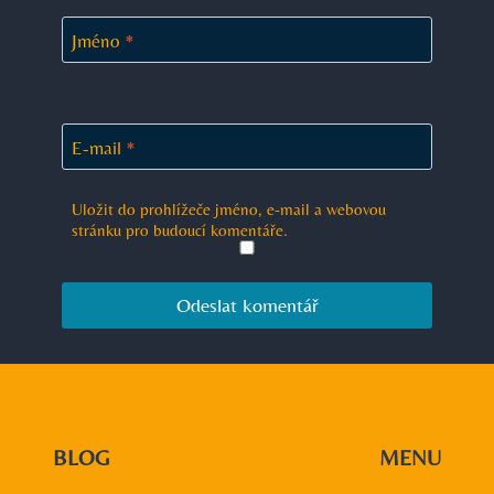
Jméno
*
E-mail
*
Uložit do prohlížeče jméno, e-mail a webovou
stránku pro budoucí komentáře.
BLOG
MENU