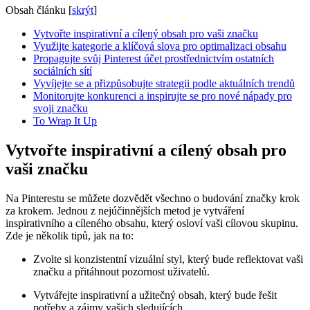
Obsah článku
[
skrýt
]
Vytvořte inspirativní a cílený obsah pro vaši značku
Využijte kategorie a klíčová slova pro optimalizaci obsahu
Propagujte svůj Pinterest účet prostřednictvím ostatních
sociálních sítí
Vyvíjejte se a přizpůsobujte strategii podle aktuálních trendů
Monitorujte konkurenci a inspirujte se pro nové nápady pro
svoji značku
To Wrap It Up
Vytvořte inspirativní a cílený obsah pro
vaši značku
Na Pinterestu se můžete dozvědět všechno o budování značky krok
za krokem. Jednou z nejúčinnějších metod je vytváření
inspirativního a cíleného obsahu, který osloví vaši cílovou skupinu.
Zde je několik tipů, jak na to:
Zvolte si konzistentní vizuální styl, který bude reflektovat vaši
značku a přitáhnout pozornost uživatelů.
Vytvářejte inspirativní a užitečný obsah, který bude řešit
potřeby a zájmy vašich sledujících.