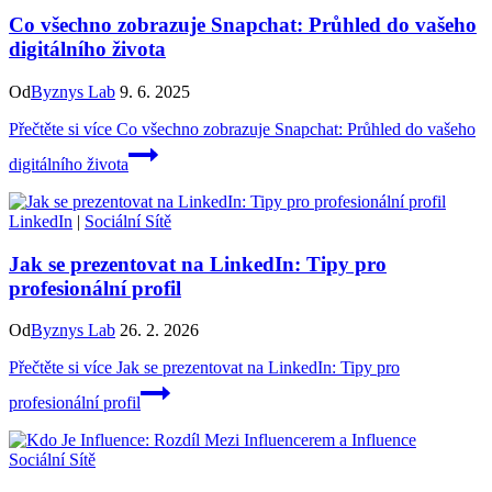
Co všechno zobrazuje Snapchat: Průhled do vašeho
digitálního života
Od
Byznys Lab
9. 6. 2025
Přečtěte si více
Co všechno zobrazuje Snapchat: Průhled do vašeho
digitálního života
LinkedIn
|
Sociální Sítě
Jak se prezentovat na LinkedIn: Tipy pro
profesionální profil
Od
Byznys Lab
26. 2. 2026
Přečtěte si více
Jak se prezentovat na LinkedIn: Tipy pro
profesionální profil
Sociální Sítě