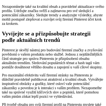
Nezapomínejte také na kvalitní obsah a pravidelné aktualizace svého
profilu. Udržujte značku svěží a zajímavou pro své sledující a
potenciální zákazníky. Sledujte trendy a analyzujte výsledky, abyste
mohli postupně zlepšovat a rozvíjet svůj firemní Pinterest účet krok
za krokem.
Vyvíjejte se a přizpůsobujte strategii
podle aktuálních trendů
Pinterest je skvělý nástroj pro budování firemní značky a zvyšování
povědomí o vašem produktu nebo službě. Jednou z nejdůležitějších
částí strategie pro správu Pinterestu je přizpůsobení obsahu
aktuálním trendům. Sledování populárních témat a hash tagů vám
pomůže dosáhnout většího dosahu a zapojení u vaší cílové skupiny.
Pro maximální efektivitu vaší firemní stránky na Pinterestu je
důležité pravidelně publikovat atraktivní a kvalitní obsah. Vytvářejte
inspirativní obrázky a grafiky, které osloví vaše potenciální
zákazníky a povedou je k interakci s vaším profilem. Nezapomeňte
také na správné využití klíčových slov a popisků, které pomohou
vašim pinům získat lepší pozici ve vyhledávání.
Při tvorbě obsahu pro svůj firemní profil na Pinterestu myslete také