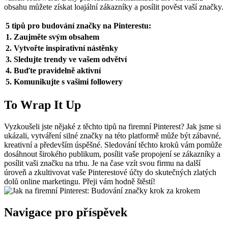
obsahu můžete získat loajální zákazníky a posílit pověst vaší značky.
5 tipů pro budování značky na Pinterestu:
1. Zaujměte svým obsahem
2. Vytvořte inspirativní nástěnky
3. Sledujte trendy ve vašem odvětví
4. Buďte pravidelně aktivní
5. Komunikujte s vašimi followery
To Wrap It Up
Vyzkoušeli jste nějaké z těchto tipů na firemní Pinterest? Jak jsme si
ukázali, vytváření silné značky na této platformě může být zábavné,
kreativní a především úspěšné. Sledování těchto kroků vám pomůže
dosáhnout širokého publikum, posílit vaše propojení se zákazníky a
posílit vaši značku na trhu. Je na čase vzít svou firmu na další
úroveň a zkultivovat vaše Pinterestové účty do skutečných zlatých
dolů online marketingu. Přeji vám hodně štěstí!
Navigace pro příspěvek