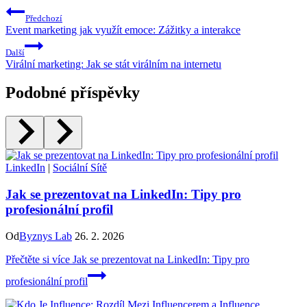
Předchozí
Event marketing jak využít emoce: Zážitky a interakce
Další
Virální marketing: Jak se stát virálním na internetu
Podobné příspěvky
LinkedIn
|
Sociální Sítě
Jak se prezentovat na LinkedIn: Tipy pro
profesionální profil
Od
Byznys Lab
26. 2. 2026
Přečtěte si více
Jak se prezentovat na LinkedIn: Tipy pro
profesionální profil