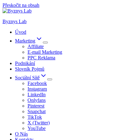
Přeskočit na obsah
Byznys Lab
Úvod
Marketing
Affiliate
E-mail Marketing
PPC Reklama
Podnikání
Slovník Pojmů
Sociální Sítě
Facebook
Instagram
LinkedIn
Onlyfans
Pinterest
Snapchat
TikTok
X (Twitter)
YouTube
O Nás
Kontakty