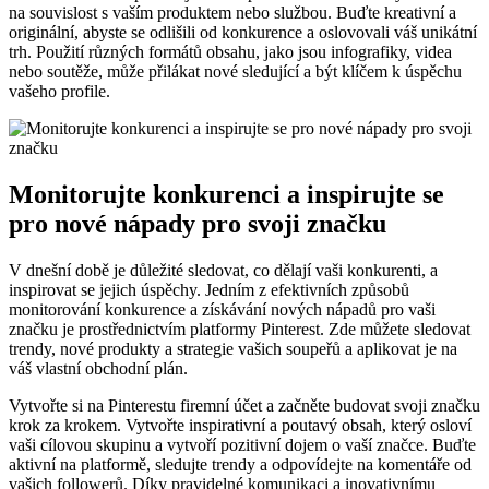
na souvislost s vaším produktem nebo službou. Buďte kreativní a
originální, abyste se odlišili od konkurence a oslovovali váš unikátní
trh. Použití různých formátů obsahu, jako jsou infografiky, videa
nebo soutěže, může přilákat nové sledující a být klíčem k úspěchu
vašeho profile.
Monitorujte konkurenci a inspirujte se
pro nové nápady pro svoji značku
V dnešní době je důležité sledovat, co dělají vaši konkurenti, a
inspirovat se jejich úspěchy. Jedním z efektivních způsobů
monitorování konkurence a získávání nových nápadů pro vaši
značku je prostřednictvím platformy Pinterest. Zde můžete sledovat
trendy, nové produkty a strategie vašich soupeřů a aplikovat je na
váš vlastní obchodní plán.
Vytvořte si na Pinterestu firemní účet a začněte budovat svoji značku
krok za krokem. Vytvořte inspirativní a poutavý obsah, který osloví
vaši cílovou skupinu a vytvoří pozitivní dojem o vaší značce. Buďte
aktivní na platformě, sledujte trendy a odpovídejte na komentáře od
vašich followerů. Díky pravidelné komunikaci a inovativnímu