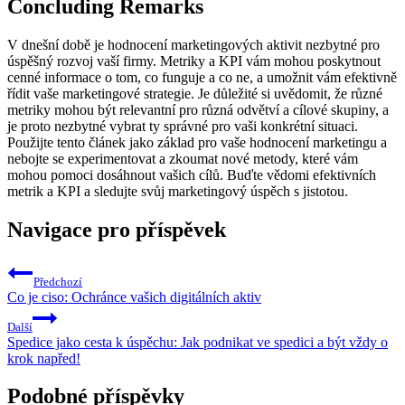
Concluding Remarks
V dnešní době je hodnocení marketingových aktivit nezbytné pro
úspěšný rozvoj vaší firmy. Metriky a KPI vám mohou poskytnout
cenné informace o tom, co funguje a co ne, a umožnit vám efektivně
řídit vaše marketingové strategie. Je důležité si uvědomit, že různé
metriky mohou být relevantní pro různá odvětví a cílové skupiny, a
je proto nezbytné vybrat ty správné pro vaši konkrétní situaci.
Použijte tento článek jako základ pro vaše hodnocení marketingu a
nebojte se experimentovat a zkoumat nové metody, které vám
mohou pomoci dosáhnout vašich cílů. Buďte vědomi efektivních
metrik a KPI a sledujte svůj marketingový úspěch s jistotou.
Navigace pro příspěvek
Předchozí
Co je ciso: Ochránce vašich digitálních aktiv
Další
Spedice jako cesta k úspěchu: Jak podnikat ve spedici a být vždy o
krok napřed!
Podobné příspěvky