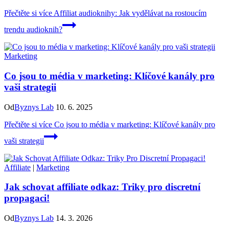
Přečtěte si více
Affiliat audioknihy: Jak vydělávat na rostoucím
trendu audioknih?
Marketing
Co jsou to média v marketing: Klíčové kanály pro
vaši strategii
Od
Byznys Lab
10. 6. 2025
Přečtěte si více
Co jsou to média v marketing: Klíčové kanály pro
vaši strategii
Affiliate
|
Marketing
Jak schovat affiliate odkaz: Triky pro discretní
propagaci!
Od
Byznys Lab
14. 3. 2026