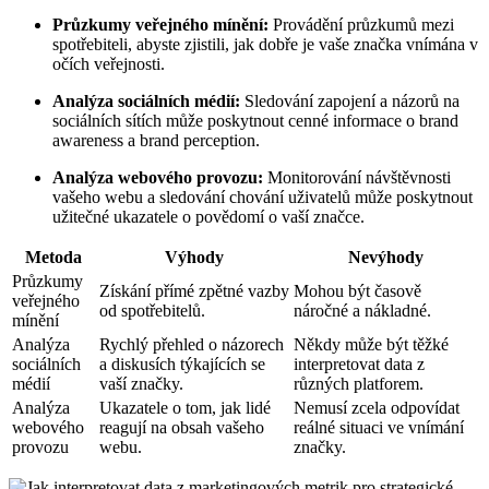
Průzkumy veřejného mínění:
Provádění průzkumů mezi
spotřebiteli, abyste zjistili, jak dobře je vaše značka vnímána v
očích veřejnosti.
Analýza sociálních médií:
Sledování zapojení a názorů na
sociálních sítích může poskytnout cenné informace o brand
awareness a brand perception.
Analýza webového provozu:
Monitorování návštěvnosti
vašeho webu a sledování chování uživatelů může poskytnout
užitečné ukazatele o povědomí o vaší značce.
Metoda
Výhody
Nevýhody
Průzkumy
Získání přímé zpětné vazby
Mohou být časově
veřejného
od spotřebitelů.
náročné a nákladné.
mínění
Analýza
Rychlý přehled o názorech
Někdy může být těžké
sociálních
a diskusích týkajících se
interpretovat data z
médií
vaší značky.
různých platforem.
Analýza
Ukazatele o tom, jak lidé
Nemusí zcela odpovídat
webového
reagují na obsah vašeho
reálné situaci ve vnímání
provozu
webu.
značky.