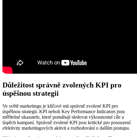
Důležitost správně zvolených KPI pro
úspěšnou strategii
Ve světě marketingu je klíčové mít správně zvolené KPI pro
úspěšnou strategii. KPI neboli Key Performance Indicators jsou
měřitelné ukazatele, které pomáhají sledovat výkonnostní cíle a
úspěch kampaní. Správně zvolené KPI jsou kritické pro posouzení
efektivity marketingových aktivit a rozhodování o dalším postupu.