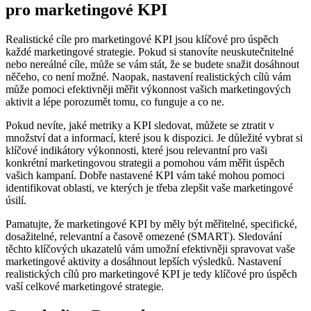
pro marketingové KPI
Realistické cíle pro marketingové KPI jsou klíčové pro úspěch
každé marketingové strategie. Pokud si stanovíte neuskutečnitelné
nebo nereálné cíle, může se vám stát, že se budete snažit dosáhnout
něčeho, co není možné. Naopak, nastavení realistických cílů vám
může pomoci efektivněji měřit výkonnost vašich marketingových
aktivit a lépe porozumět tomu, co funguje a co ne.
Pokud nevíte, jaké metriky a KPI sledovat, můžete se ztratit v
množství dat a informací, které jsou k dispozici. Je důležité vybrat si
klíčové indikátory výkonnosti, které jsou relevantní pro vaši
konkrétní marketingovou strategii a pomohou vám měřit úspěch
vašich kampaní. Dobře nastavené KPI vám také mohou pomoci
identifikovat oblasti, ve kterých je třeba zlepšit vaše marketingové
úsilí.
Pamatujte, že marketingové KPI by měly být měřitelné, specifické,
dosažitelné, relevantní a časově omezené (SMART). Sledování
těchto klíčových ukazatelů vám umožní efektivněji spravovat vaše
marketingové aktivity a dosáhnout lepších výsledků. Nastavení
realistických cílů pro marketingové KPI je tedy klíčové pro úspěch
vaší celkové marketingové strategie.