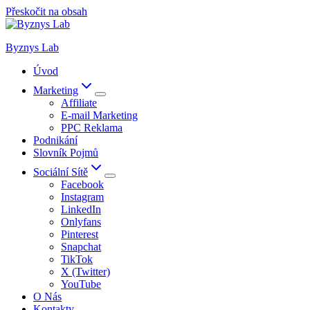
Přeskočit na obsah
Byznys Lab
Úvod
Marketing
Affiliate
E-mail Marketing
PPC Reklama
Podnikání
Slovník Pojmů
Sociální Sítě
Facebook
Instagram
LinkedIn
Onlyfans
Pinterest
Snapchat
TikTok
X (Twitter)
YouTube
O Nás
Kontakty