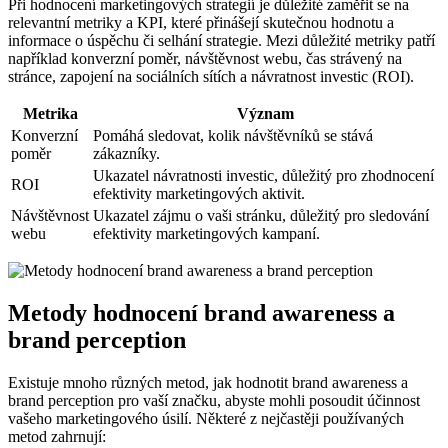
Při hodnocení marketingových strategií je důležité zaměřit se na
relevantní metriky a KPI, které přinášejí skutečnou hodnotu a
informace o úspěchu či selhání strategie. Mezi důležité metriky patří
například konverzní poměr, návštěvnost webu, čas strávený na
stránce, zapojení na sociálních sítích a návratnost investic (ROI).
Metrika
Význam
Konverzní
Pomáhá sledovat, kolik návštěvníků se stává
poměr
zákazníky.
Ukazatel návratnosti investic, důležitý pro zhodnocení
ROI
efektivity marketingových aktivit.
Návštěvnost
Ukazatel zájmu o vaši stránku, důležitý pro sledování
webu
efektivity marketingových kampaní.
Metody hodnocení brand awareness a
brand perception
Existuje mnoho různých metod, jak hodnotit brand awareness a
brand perception pro vaší značku, abyste mohli posoudit účinnost
vašeho marketingového úsilí. Některé z nejčastěji používaných
metod zahrnují: