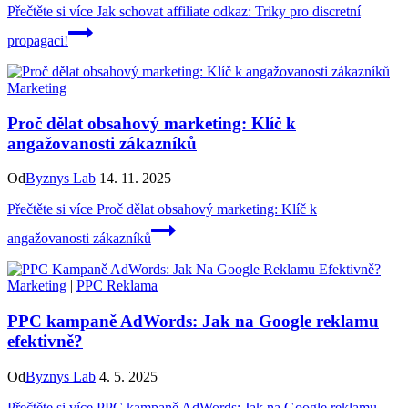
Přečtěte si více
Jak schovat affiliate odkaz: Triky pro discretní
propagaci!
Marketing
Proč dělat obsahový marketing: Klíč k
angažovanosti zákazníků
Od
Byznys Lab
14. 11. 2025
Přečtěte si více
Proč dělat obsahový marketing: Klíč k
angažovanosti zákazníků
Marketing
|
PPC Reklama
PPC kampaně AdWords: Jak na Google reklamu
efektivně?
Od
Byznys Lab
4. 5. 2025
Přečtěte si více
PPC kampaně AdWords: Jak na Google reklamu