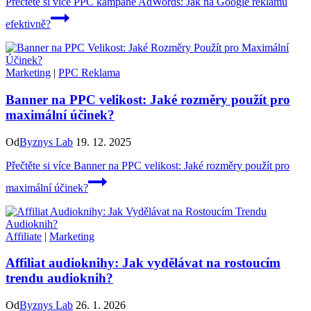
Přečtěte si více
PPC kampaně AdWords: Jak na Google reklamu
efektivně?
Marketing
|
PPC Reklama
Banner na PPC velikost: Jaké rozměry použít pro
maximální účinek?
Od
Byznys Lab
19. 12. 2025
Přečtěte si více
Banner na PPC velikost: Jaké rozměry použít pro
maximální účinek?
Affiliate
|
Marketing
Affiliat audioknihy: Jak vydělávat na rostoucím
trendu audioknih?
Od
Byznys Lab
26. 1. 2026