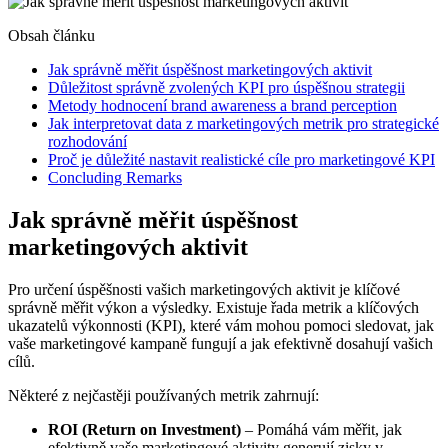
Obsah článku
Jak správně měřit úspěšnost marketingových aktivit
Důležitost správně zvolených KPI pro úspěšnou strategii
Metody hodnocení brand awareness a brand perception
Jak interpretovat data z marketingových metrik pro strategické
rozhodování
Proč je důležité nastavit realistické cíle pro marketingové KPI
Concluding Remarks
Jak správně měřit úspěšnost
marketingových aktivit
Pro určení úspěšnosti vašich marketingových aktivit je klíčové
správně měřit výkon a výsledky. Existuje řada metrik a klíčových
ukazatelů výkonnosti (KPI), které vám mohou pomoci sledovat, jak
vaše marketingové kampaně fungují a jak efektivně dosahují vašich
cílů.
Některé z nejčastěji používaných metrik zahrnují:
ROI (Return on Investment)
– Pomáhá vám měřit, jak
efektivně vaše marketingové aktivity generují zisky v