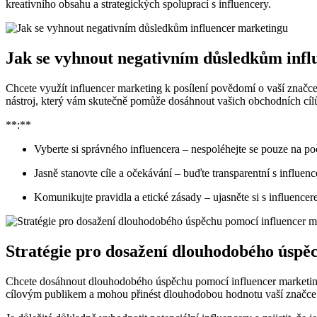
kreativního​ obsahu ‍a ‌strategických spoluprací s influencery.
Jak se vyhnout negativním důsledkům inf
Chcete‌ využít influencer ⁢marketing k ​posílení‌ povědomí‍ o vaší značc
nástroj, který⁤ vám skutečně pomůže dosáhnout vašich obchodních cíl
**:**
Vyberte si správného ‍influencera – nespoléhejte se pouze⁢ na⁢ po
Jasně stanovte cíle a očekávání⁣ – ⁤buďte transparentní s influ
Komunikujte pravidla a etické zásady⁢ – ujasněte si ‌s⁤ influencer
Stratégie pro dosažení dlouhodobého úspě
Chcete dosáhnout⁤ dlouhodobého úspěchu ‍pomocí influencer ​marketingu? K
cílovým publikem a mohou​ přinést ‍dlouhodobou hodnotu vaší značce