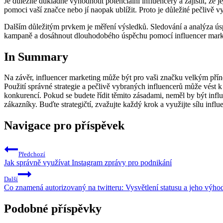
Je důležité důkladně vyhodnotit potenciální influencery a ⁣zajistit,
pomoci vaší značce nebo jí naopak ublížit. Proto je důležité pečlivě v
Dalším důležitým ‍prvkem‍ je měření výsledků. Sledování a ⁣analýza ú
kampaně‍ a dosáhnout dlouhodobého úspěchu pomocí influencer mark
In ⁤Summary
Na závěr, influencer marketing může být pro ‌vaši značku⁢ velkým ⁢přínos
Použití správné⁢ strategie a pečlivě ‌vybraných influencerů může⁣ vést k
konkurencí. Pokud se budete řídit těmito zásadami, ‍neměl by ​být influ
zákazníky. Buďte strategičtí,⁣ zvažujte ⁣každý ​krok a využijte sílu ⁤inf
Navigace pro příspěvek
Předchozí
Jak správně využívat Instagram zprávy pro podnikání
Další
Co znamená autorizovaný na twitteru: Vysvětlení statusu a jeho výho
Podobné příspěvky