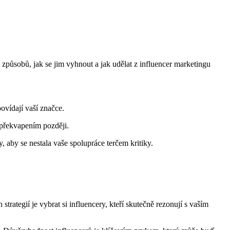
 způsobů, jak se jim‍ vyhnout ​a jak udělat ‌z influencer marketingu
povídají vaší značce.
 ⁢překvapením později.
y, aby se nestala ⁤vaše spolupráce terčem kritiky.
ategií je ⁤vybrat si influencery, kteří ⁤skutečně rezonují⁢ s vaším