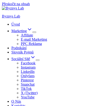
Přeskočit na obsah
Byznys Lab
Úvod
Marketing
Affiliate
E-mail Marketing
PPC Reklama
Podnikání
Slovník Pojmů
Sociální Sítě
Facebook
Instagram
LinkedIn
Onlyfans
Pinterest
Snapchat
TikTok
X (Twitter)
YouTube
O Nás
Kontakty