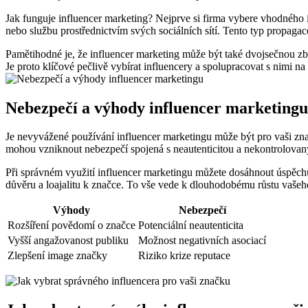
Jak funguje influencer marketing? Nejprve si‍ firma vybere ‍vhodného⁤ i
nebo ‌službu⁣ prostřednictvím svých sociálních sítí.​ Tento typ‍ propaga
Pamětihodné je,‍ že ‌influencer marketing může ​být také dvojsečnou z
Je proto klíčové ⁤pečlivě vybírat⁤ influencery a‌ spolupracovat s nimi ⁤
Nebezpečí a výhody influencer marketingu
Je nevyvážené používání influencer marketingu může ​být​ pro ⁣vaši zn
mohou vzniknout nebezpečí spojená⁤ s neautenticitou a ⁢nekontrolova
Při​ správném využití influencer marketingu ⁤můžete dosáhnout úspěchu
důvěru a loajalitu k značce. To vše vede k dlouhodobému růstu vašeh
Výhody
Nebezpečí
Rozšíření povědomí o značce
Potenciální neautenticita
Vyšší ‌angažovanost publiku
Možnost negativních⁣ asociací
Zlepšení image značky
Riziko ⁢krize reputace