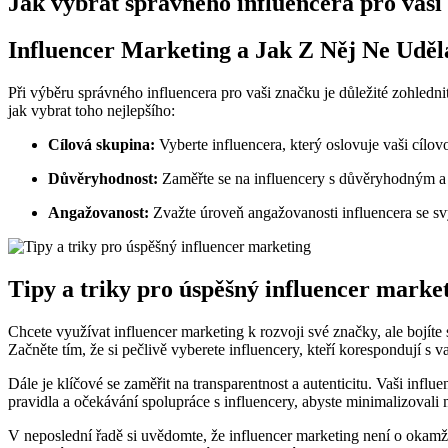
Jak vybrat správného influencera pro vaši
Influencer Marketing a Jak ⁣Z Něj⁤ Ne ​Udě
Při‍ výběru⁣ správného⁣ influencera pro vaši‌ značku⁤ je ‌důležité⁢ zohled
jak​ vybrat toho‌ nejlepšího:
Cílová skupina:
Vyberte influencera, který oslovuje vaši cílov
Důvěryhodnost:
Zaměřte se na influencery s důvěryhodným a‍ 
Angažovanost:
Zvažte úroveň angažovanosti influencera se svým
Tipy a triky‍ pro úspěšný ​influencer marke
Chcete využívat ‌influencer marketing k ‍rozvoji své‌ značky, ale bojíte
Začněte​ tím, ⁣že si pečlivě vyberete ⁢influencery,‍ kteří korespondují 
Dále‌ je klíčové se‌ zaměřit na transparentnost a ⁣autenticitu. ‌Vaši ⁢i
pravidla‌ a očekávání ‍spolupráce s⁤ influencery, abyste ‌minimalizoval
V neposlední řadě si uvědomte, že ‍influencer marketing není o okamžit