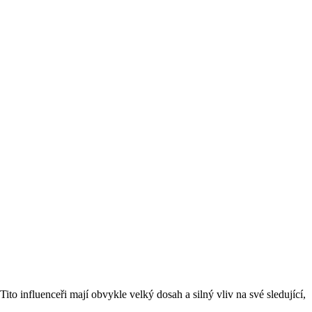
o influenceři mají obvykle⁢ velký dosah ‌a silný vliv‍ na ​své sledující,