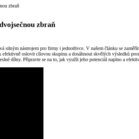
čnou zbraň
 dvojsečnou zbraň
vá silným nástrojem⁣ pro​ firmy i jednotlivce. V⁣ našem článku se zaměříme
​ efektivně oslovit cílovou skupinu a ⁢dosáhnout skvělých výsledků pros
é dílny. ⁣Připravte⁢ se na‍ to,​ jak využít jeho potenciál naplno a efekti