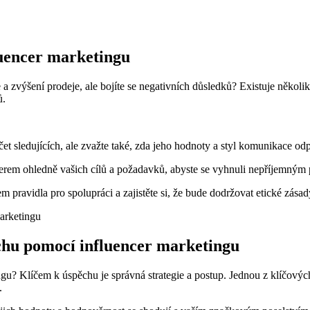
luencer marketingu
e a zvýšení prodeje, ale bojíte se ⁢negativních důsledků?⁣ Existuje několik
ů.
čet sledujících, ale‌ zvažte ⁢také, zda jeho hodnoty a styl komunikace od
encerem ohledně vašich​ cílů a požadavků, abyste se vyhnuli nepříjemným
em pravidla pro spolupráci a zajistěte si, že bude ⁤dodržovat etické zásad
chu pomocí influencer marketingu
líčem k ⁤úspěchu je správná ⁢strategie⁢ a postup. Jednou z klíčových⁣ str
.