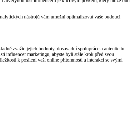
vím. Důvěryhodnost influencerů je klíčovým prvkem, který⁣ může buď
 analytických nástrojů vám umožní optimalizovat vaše budoucí
ladně‌ zvažte jejich hodnoty,‍ dosavadní⁣ spolupráce a autenticitu.
ti ‍influencer marketingu, abyste byli ​stále‌ krok před svou
ležitostí k posílení vaší online přítomnosti a interakci se svými