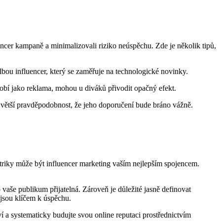
fluencer ⁣kampaně a ⁣minimalizovali riziko neúspěchu. Zde je několik tipů,
bou influencer, který se zaměřuje na⁢ technologické ‍novinky.
bí​ jako reklama, mohou u diváků​ přivodit opačný efekt.
t větší pravděpodobnost, ‌že jeho doporučení ‌bude bráno vážně.
a triky ⁤může ⁣být influencer ⁤marketing vaším nejlepším spojencem.
ro vaše publikum přijatelná. Zároveň je důležité jasně‌ definovat
y jsou klíčem k úspěchu.
 ⁣a systematicky‌ budujte svou⁣ online reputaci prostřednictvím