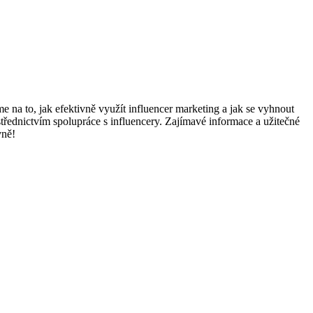
 na to, jak ⁢efektivně využít influencer ‌marketing ​a ⁢jak‌ se vyhnout
třednictvím spolupráce ‌s influencery. Zajímavé informace a užitečné
vně!