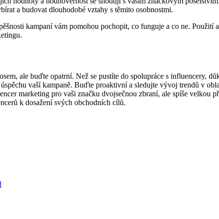
 že jejich hodnoty a hodnověrnost se shodují s vaším značkovým poselst
ybírat ‍a budovat dlouhodobé vztahy⁤ s těmito osobnostmi.
spěšnosti kampaní vám‌ pomohou pochopit, co funguje a‍ co ne. Použití
etingu.
em, ale buďte ‍opatrní. ​Než se pustíte‍ do spolupráce ‍s influencery,‌ důk
 úspěchu vaší kampaně. Buďte proaktivní a ‍sledujte vývoj⁢ trendů v oblas
encer marketing pro vaši značku ‍dvojsečnou​ zbraní, ale spíše velkou pří
luencerů k⁤ dosažení svých ⁤obchodních cílů.
d