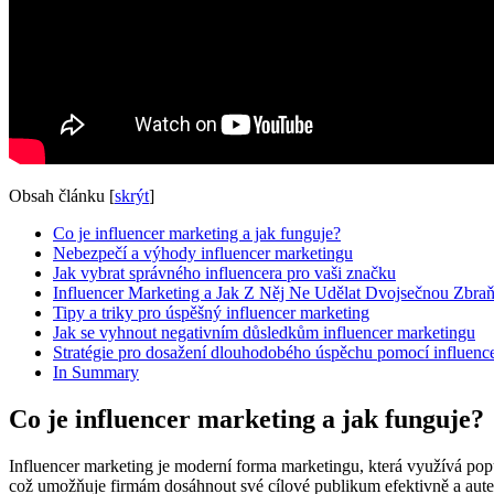
Obsah článku
[
skrýt
]
Co​ je influencer marketing​ a jak funguje?
Nebezpečí a výhody influencer marketingu
Jak vybrat správného influencera pro vaši značku
Influencer Marketing a Jak ⁣Z Něj⁤ Ne ​Udělat Dvojsečnou⁤ Zbra
Tipy a triky‍ pro úspěšný ​influencer marketing
Jak se vyhnout negativním důsledkům influencer marketingu
Stratégie pro dosažení dlouhodobého úspěchu pomocí influenc
In ⁤Summary
Co​ je influencer marketing​ a jak funguje?
Influencer ⁢marketing je moderní forma marketingu, která využívá populár
což umožňuje firmám dosáhnout své ‌cílové publikum​ efektivně‌ a aute