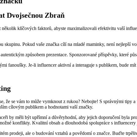
 značku
lat Dvojsečnou⁤ Zbraň
nit‌ několik ⁢klíčových‍ faktorů, abyste maximalizovali⁢ efektivitu⁣ vaší in
ou skupinu. Pokud vaše značka‍ cílí na mladé ⁤maminky, není nejlepší vol
autentickým způsobem‍ prezentace.‍ Sponzorované příspěvky, které půso
i fanoušky.‌ Je-li influencer aktivní a interaguje s ⁢publikem,⁣ bude mí
ting
 se, že se ⁢vám to může vymknout z rukou?⁣ Nebojte!⁣ S ⁤správnými​ tipy⁣ 
s vaším ⁤cílovým publikem a hodnotami⁤ vaší značky.
nfluenceři by měli být upřímní a důvěryhodní, aby jejich doporučení byla p
i ​možné konflikty. ‌Kvalitní obsah a dlouhodobá spolupráce⁣ s influencer
ém prodeji, ale ⁣o ​budování vztahů a povědomí ⁣o značce. Buďte trpěliví