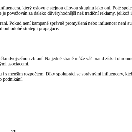
nfluencera, který oslovuje stejnou cílovou skupinu ⁤jako oni.⁤ Poté​ spol
ce‍ je považován za daleko důvěryhodnější než tradiční reklamy, jelikož ⁤i
braní. Pokud není ‌kampaně ⁣správně promyšlená nebo⁤ influencer není aut
na dlouhodobé strategii propagace.
ačku dvojsečnou⁣ zbraní. Na jedné straně ‍může váš brand získat ohromné
nými asociacemi.
 i s menším rozpočtem. Díky​ spolupráci se⁣ správnými influencery,⁢ kt
o podnikání.