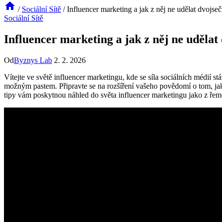
/
Sociální Sítě
/
Influencer marketing a jak z něj ne udělat dvojse
Sociální Sítě
Influencer marketing a jak z něj ne udělat
Od
Byznys Lab
2. 2. 2026
Vítejte ve světě influencer marketingu, ⁢kde se síla sociálních médií stá
možným ⁣pastem. ‍Připravte se na rozšíření vašeho povědomí o tom, jak
tipy vám poskytnou náhled​ do světa influencer ⁤marketingu jako z řemesln