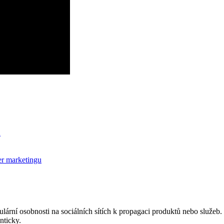
ň
er marketingu
ní osobnosti na sociálních sítích ​k​ propagaci ‌produktů nebo služeb. ⁤Tit
nticky.