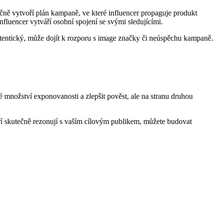
ečně vytvoří plán kampaně, ‌ve které influencer propaguje ‍produkt
nfluencer vytváří osobní spojení⁢ se‌ svými sledujícími.
entický, může dojít k rozporu ⁢s​ image ⁢značky či neúspěchu​ kampaně.
 množství ‌exponovanosti a zlepšit pověst, ale na stranu druhou
eří ⁣skutečně rezonují s vaším cílovým publikem, můžete budovat