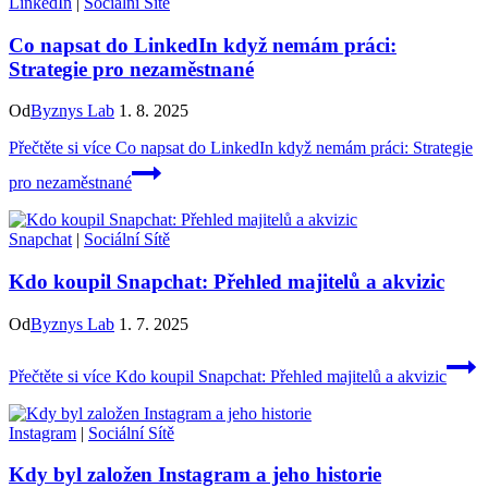
LinkedIn
|
Sociální Sítě
Co napsat do LinkedIn když nemám práci:
Strategie pro nezaměstnané
Od
Byznys Lab
1. 8. 2025
Přečtěte si více
Co napsat do LinkedIn když nemám práci: Strategie
pro nezaměstnané
Snapchat
|
Sociální Sítě
Kdo koupil Snapchat: Přehled majitelů a akvizic
Od
Byznys Lab
1. 7. 2025
Přečtěte si více
Kdo koupil Snapchat: Přehled majitelů a akvizic
Instagram
|
Sociální Sítě
Kdy byl založen Instagram a jeho historie