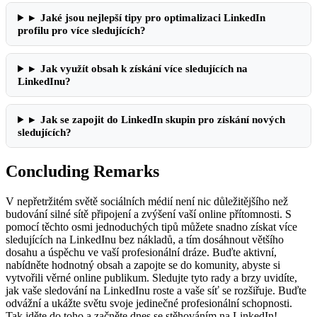
▸
Jaké jsou nejlepší tipy pro optimalizaci LinkedIn
profilu pro více sledujících?
▸
Jak využít obsah k získání více sledujících na
LinkedInu?
▸
Jak se zapojit do LinkedIn skupin pro získání nových
sledujících?
Concluding Remarks
V nepřetržitém světě sociálních médií není nic důležitějšího než
budování silné sítě připojení a zvýšení vaší online přítomnosti. S
pomocí těchto osmi jednoduchých tipů můžete snadno získat více
sledujících na LinkedInu bez nákladů, a tím dosáhnout většího
dosahu a úspěchu ve vaší profesionální dráze. Buďte aktivní,
nabídněte hodnotný obsah a zapojte se do komunity, abyste si
vytvořili věrné online publikum. Sledujte tyto rady a brzy uvidíte,
jak vaše sledování na LinkedInu roste a vaše síť se rozšiřuje. Buďte
odvážní a ukážte světu svoje jedinečné profesionální schopnosti.
Tak jděte do toho a začněte dnes se stěhováním na LinkedIn!