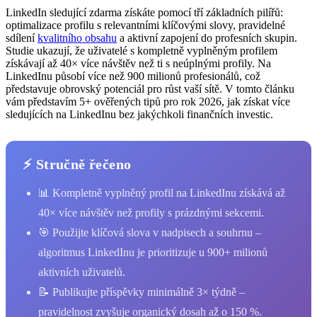
LinkedIn sledující zdarma získáte pomocí tří základních pilířů:
optimalizace profilu s relevantními klíčovými slovy, pravidelné
sdílení
kvalitního obsahu
a aktivní zapojení do profesních skupin.
Studie ukazují, že uživatelé s kompletně vyplněným profilem
získávají až 40× více návštěv než ti s neúplnými profily. Na
LinkedInu působí více než 900 milionů profesionálů, což
představuje obrovský potenciál pro růst vaší sítě. V tomto článku
vám představím 5+ ověřených tipů pro rok 2026, jak získat více
sledujících na LinkedInu bez jakýchkoli finančních investic.
⚡ Stručně řečeno
📊 Kompletně vyplněný profil na LinkedInu získává až
40× více návštěv než profily s prázdnými sekcemi.
🎯 Použijte klíčová slova v nadpisech a souhrnu –
algoritmus LinkedInu je prioritizuje u 900+ milionů
aktivních uživatelů.
📝 Publikujte příspěvky minimálně 3× týdně –
pravidelnost zvyšuje organický dosah až o 150 %.