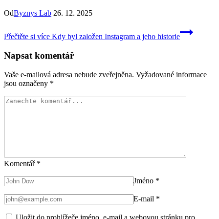
Od
Byznys Lab
26. 12. 2025
Přečtěte si více
Kdy byl založen Instagram a jeho historie
Napsat komentář
Vaše e-mailová adresa nebude zveřejněna.
Vyžadované informace
jsou označeny
*
Komentář
*
Jméno
*
E-mail
*
Uložit do prohlížeče jméno, e-mail a webovou stránku pro