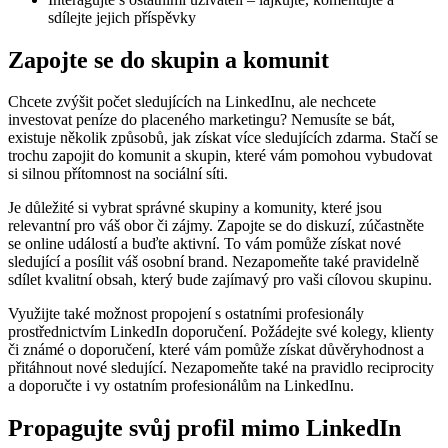
sdílejte jejich příspěvky
Zapojte se do skupin a komunit
Chcete zvýšit počet sledujících na LinkedInu, ale nechcete
investovat peníze do placeného marketingu? Nemusíte se bát,
existuje několik způsobů, jak získat více sledujících zdarma. Stačí se
trochu zapojit do komunit a skupin, které vám pomohou vybudovat
si silnou přítomnost na sociální síti.
Je důležité si vybrat správné skupiny a komunity, které jsou
relevantní pro váš obor či zájmy. Zapojte se do diskuzí, zúčastněte
se online událostí a buďte aktivní. To vám pomůže získat nové
sledující a posílit váš osobní brand. Nezapomeňte také pravidelně
sdílet kvalitní obsah, který bude zajímavý pro vaši cílovou skupinu.
Využijte také možnost propojení s ostatními profesionály
prostřednictvím LinkedIn doporučení. Požádejte své kolegy, klienty
či známé o doporučení, které vám pomůže získat důvěryhodnost a
přitáhnout nové sledující. Nezapomeňte také na pravidlo reciprocity
a doporučte i vy ostatním profesionálům na LinkedInu.
Propagujte svůj profil mimo LinkedIn