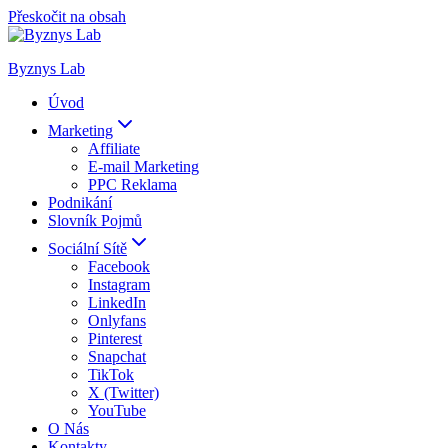
Přeskočit na obsah
Byznys Lab
Úvod
Marketing
Affiliate
E-mail Marketing
PPC Reklama
Podnikání
Slovník Pojmů
Sociální Sítě
Facebook
Instagram
LinkedIn
Onlyfans
Pinterest
Snapchat
TikTok
X (Twitter)
YouTube
O Nás
Kontakty