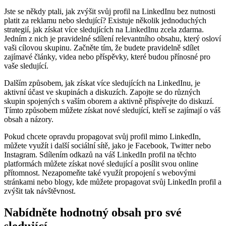
Jste se někdy ptali, jak zvýšit svůj profil na LinkedInu bez nutnosti
platit za reklamu nebo sledující? Existuje několik jednoduchých
strategií, jak získat více sledujících na LinkedInu zcela zdarma.
Jedním z nich je pravidelné sdílení relevantního obsahu, který osloví
vaši cílovou skupinu. Začněte tím, že budete pravidelně sdílet
zajímavé články, videa nebo příspěvky, které budou přínosné pro
vaše sledující.
Dalším způsobem, jak získat více sledujících na LinkedInu, je
aktivní účast ve skupinách a diskuzích. Zapojte se do různých
skupin spojených s vaším oborem a aktivně přispívejte do diskuzí.
Tímto způsobem můžete získat nové sledující, kteří se zajímají o váš
obsah a názory.
Pokud chcete opravdu propagovat svůj profil mimo LinkedIn,
můžete využít i další sociální sítě, jako je Facebook, Twitter nebo
Instagram. Sdílením odkazů na váš LinkedIn profil na těchto
platformách můžete získat nové sledující a posílit svou online
přítomnost. Nezapomeňte také využít propojení s webovými
stránkami nebo blogy, kde můžete propagovat svůj LinkedIn profil a
zvýšit tak návštěvnost.
Nabídněte hodnotný obsah pro své