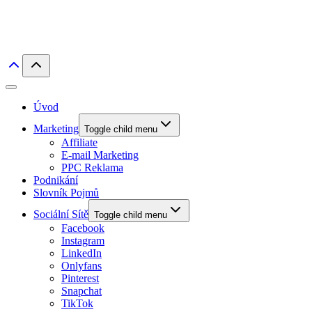
Úvod
Marketing
Toggle child menu
Affiliate
E-mail Marketing
PPC Reklama
Podnikání
Slovník Pojmů
Sociální Sítě
Toggle child menu
Facebook
Instagram
LinkedIn
Onlyfans
Pinterest
Snapchat
TikTok