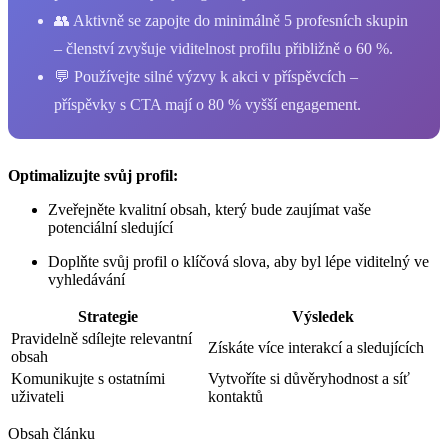
👥 Aktivně se zapojte do minimálně 5 profesních skupin
– členství zvyšuje viditelnost profilu přibližně o 60 %.
💬 Používejte silné výzvy k akci v příspěvcích –
příspěvky s CTA mají o 80 % vyšší engagement.
Optimalizujte svůj profil:
Zveřejněte kvalitní obsah, který bude zaujímat vaše
potenciální sledující
Doplňte svůj profil o klíčová slova, aby byl lépe viditelný ve
vyhledávání
Strategie
Výsledek
Pravidelně sdílejte relevantní
Získáte více interakcí a sledujících
obsah
Komunikujte s ostatními
Vytvoříte si důvěryhodnost a síť
uživateli
kontaktů
Obsah článku