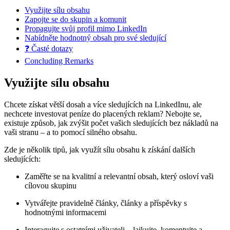
Využijte sílu obsahu
Zapojte se do skupin a komunit
Propagujte svůj profil mimo LinkedIn
Nabídněte hodnotný obsah pro své sledující
❓ Časté dotazy
Concluding Remarks
Využijte sílu obsahu
Chcete získat větší dosah a více sledujících na LinkedInu, ale
nechcete investovat peníze do placených reklam? Nebojte se,
existuje způsob, jak zvýšit počet vašich sledujících bez nákladů na
vaši stranu – a to pomocí silného obsahu.
Zde je několik tipů, jak využít sílu obsahu k získání dalších
sledujících:
Zaměřte se na kvalitní a relevantní obsah, který osloví vaši
cílovou skupinu
Vytvářejte pravidelně články, články a příspěvky s
hodnotnými informacemi
Interagujte s ostatními uživateli – lajkujte, komentujte a