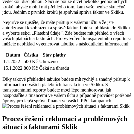
vědeckou disciplínou. Stačí se pouze ⁢držet několika ⁣jednoduchých
kroků, ‍abyste ‍mohli mít přehled o tom, kam vaše​ peníze skutečně
jdou. Jedním ⁣z prvních kroků je správná správa faktur ⁣ve Skliku.
Nejdříve se ujistěte, ⁤že máte přístup k vašemu účtu a že jste
autorizováni k zobrazení⁣ a správě ‌faktur. Poté se přihlaste do ⁤Skliku
a vyberte sekci „Platební údaje“. Zde budete⁣ mít přehled o všech
vašich platbách a fakturách.⁢ Pro vytvoření transparentního reportu si
můžete⁢ například vygenerovat tabulku s následujícími informacemi:
Datum
Částka
Stav platby
1.1.2022
500 ‌Kč
Uhrazeno
15.1.2022
800 Kč
Čeká na úhradu
Díky takové přehledné tabulce⁣ budete⁣ mít rychlý a snadný přístup k
informacím o vašich platebních transakcích ve Skliku. S
transparentními reporty budete moci lépe monitorovat, jak
hospodaříte s financemi‌ ve vašem účtu a případně provádět potřebné‌
úpravy‍ pro lepší správu financí ve vašich PPC kampaních.
Proces řešení reklamací a ⁢problémových
situací​ s fakturami ⁣Sklik