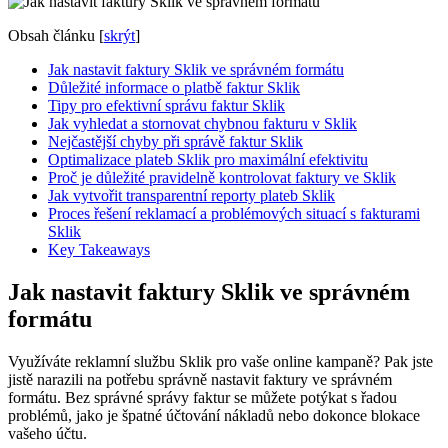
Obsah článku
[
skrýt
]
Jak nastavit faktury Sklik ve správném ‍formátu
Důležité⁤ informace​ o⁣ platbě faktur Sklik
Tipy ⁤pro ⁣efektivní správu faktur Sklik
Jak vyhledat a stornovat⁣ chybnou fakturu v Sklik
Nejčastější chyby při správě faktur Sklik
Optimalizace plateb Sklik pro maximální efektivitu
Proč je důležité pravidelně kontrolovat faktury ve Sklik
Jak vytvořit transparentní reporty plateb Sklik
Proces řešení reklamací a ⁢problémových situací​ s fakturami
⁣Sklik
Key Takeaways
Jak nastavit faktury Sklik ve správném
‍formátu
Využíváte reklamní‌ službu Sklik pro vaše online kampaně? ⁢Pak jste
jistě narazili ⁣na potřebu správně nastavit⁢ faktury ve správném
formátu. Bez správné⁤ správy⁢ faktur se ​můžete potýkat s řadou
problémů, ​jako je ‍špatné⁣ účtování nákladů nebo dokonce blokace
vašeho účtu.