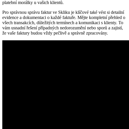
platební ⁤morálky u vašich klientů.
Pro správnou správu faktur ve Skliku⁢ je​ klíčové⁤ také vést si detailní
evidence a dokumentaci o každé⁤ faktuře. Mějte kompletní přehled o
⁤všech transakcích, důležitých ⁢termínech a komunikaci s klienty. To‍
vám usnadní řešení případných nedorozumění nebo sporů⁣ a zajistí,
⁢že vaše faktury budou vždy pečlivě a správně zpracovány.