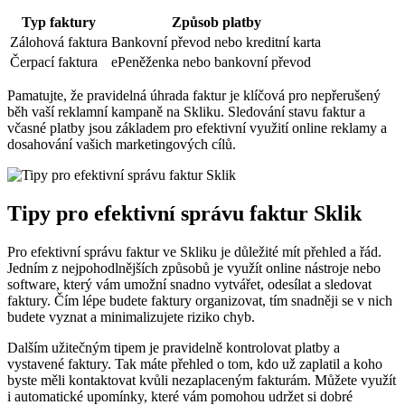
Typ​ faktury
Způsob ⁢platby
Zálohová faktura
Bankovní převod nebo kreditní‌ karta
Čerpací faktura
ePeněženka ⁣nebo⁢ bankovní převod
Pamatujte, ‌že pravidelná úhrada faktur je ⁣klíčová pro nepřerušený
⁤běh vaší⁤ reklamní kampaně na Skliku. Sledování stavu faktur a
včasné platby jsou základem pro efektivní ‌využití online reklamy a
dosahování vašich marketingových ‍cílů.
Tipy ⁤pro ⁣efektivní správu faktur Sklik
Pro efektivní správu faktur ve Skliku je důležité mít přehled a ‌řád.
⁢Jedním z nejpohodlnějších způsobů je⁢ využít online nástroje nebo
software, který vám umožní snadno vytvářet, odesílat a⁢ sledovat
faktury. Čím lépe budete faktury organizovat, tím snadněji se v​ nich
budete⁢ vyznat a minimalizujete riziko ‍chyb.
Dalším užitečným tipem⁤ je pravidelně ‌kontrolovat platby⁣ a
⁤vystavené faktury. Tak máte přehled o‍ tom, kdo už zaplatil‍ a koho
byste měli ‍kontaktovat kvůli nezaplaceným fakturám. Můžete využít
i automatické upomínky, které vám pomohou udržet si dobré