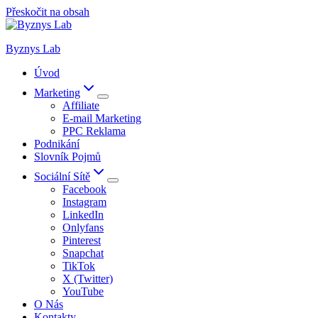
Přeskočit na obsah
Byznys Lab
Úvod
Marketing
Affiliate
E-mail Marketing
PPC Reklama
Podnikání
Slovník Pojmů
Sociální Sítě
Facebook
Instagram
LinkedIn
Onlyfans
Pinterest
Snapchat
TikTok
X (Twitter)
YouTube
O Nás
Kontakty