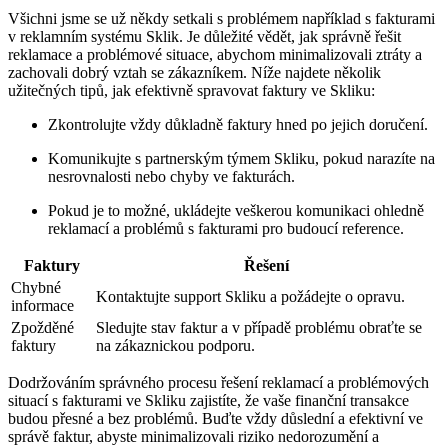
Všichni ​jsme se už někdy setkali s​ problémem například s fakturami
v reklamním systému Sklik. Je důležité vědět, jak správně řešit
reklamace a problémové ‍situace, abychom minimalizovali ztráty a
zachovali ⁤dobrý vztah se zákazníkem. Níže najdete několik
užitečných tipů, jak efektivně spravovat faktury ve Skliku:
Zkontrolujte vždy důkladně faktury hned po jejich ​doručení.
Komunikujte s partnerským týmem Skliku, pokud narazíte na
nesrovnalosti nebo chyby ve ‌fakturách.
Pokud je to možné, ukládejte veškerou komunikaci ohledně
reklamací a problémů s fakturami pro budoucí reference.
Faktury
Řešení
Chybné
Kontaktujte support Skliku ​a požádejte o opravu.
informace
Zpožděné
Sledujte stav faktur a ⁣v případě problému obraťte se
faktury
⁢na zákaznickou podporu.
Dodržováním správného procesu řešení reklamací a ‍problémových
situací s fakturami ve Skliku zajistíte,‌ že⁣ vaše finanční ⁤transakce
budou přesné a bez problémů. Buďte ⁤vždy důslední a ‍efektivní ve
správě faktur, abyste‍ minimalizovali riziko nedorozumění a