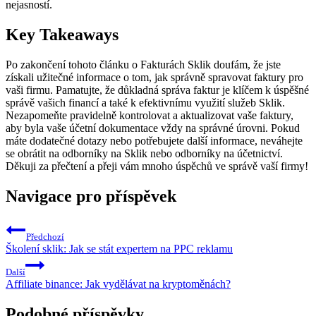
nejasností.
Key Takeaways
Po zakončení tohoto článku o Fakturách Sklik doufám, že​ jste
získali užitečné informace o tom, jak‍ správně spravovat faktury pro
vaši firmu. Pamatujte, že důkladná správa faktur je klíčem k úspěšné
správě⁢ vašich financí a​ také k efektivnímu využití‍ služeb⁣ Sklik.
Nezapomeňte pravidelně kontrolovat a aktualizovat vaše faktury,
aby byla vaše účetní dokumentace⁢ vždy na správné úrovni. Pokud
máte dodatečné dotazy nebo potřebujete ⁤další informace,⁢ neváhejte
se obrátit na odborníky na Sklik nebo odborníky na účetnictví.
Děkuji za přečtení a ⁢přeji vám mnoho ‌úspěchů ‌ve správě vaší​ firmy!
Navigace pro příspěvek
Předchozí
Školení sklik: Jak se stát expertem na PPC reklamu
Další
Affiliate binance: Jak vydělávat na kryptoměnách?
Podobné příspěvky