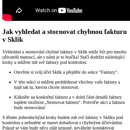
Jak vyhledat a stornovat⁣ chybnou fakturu
v Sklik
Vyhledání a stornování chybné faktury v Sklik může být pro ‌mnoho
uživatelů matoucí, ale s námi je to hračka! Stačí ⁢dodržet ⁣následující
kroky a ‍můžete mít své faktury ‍pod kontrolou:
Otevřete ⁤si svůj účet Sklik a přejděte do sekce ⁣“Faktury“.
V této‍ sekci si můžete prohlédnout všechny vaše faktury a
⁤najít tak tu, kterou ‍chcete stornovat.
Klikněte na konkrétní fakturu a v dolní části detailů faktury
⁤najdete možnost „Stornovat fakturu“. Potvrďte akci ​a faktura
bude stornována!
S těmito jednoduchými kroky budete‍ mít své faktury v Skliku pod
kontrolou a nebudete se muset dohadovat s ⁤chybnými účtováními.
Pokud se vám bude něco zdát nejasné, neváhejte kontaktovat