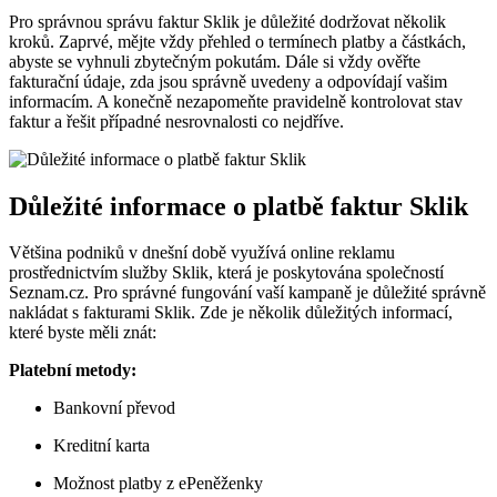
Pro správnou správu faktur Sklik je⁤ důležité dodržovat několik
kroků. Zaprvé, mějte vždy přehled o termínech platby ‌a ⁢částkách,
abyste se vyhnuli zbytečným pokutám. Dále si vždy ověřte
fakturační údaje, zda jsou správně uvedeny a odpovídají vašim
informacím. A konečně‍ nezapomeňte pravidelně kontrolovat stav
faktur a řešit případné nesrovnalosti co nejdříve.
Důležité⁤ informace​ o⁣ platbě faktur Sklik
Většina ​podniků v dnešní době ⁢využívá online reklamu
prostřednictvím služby Sklik, ​která je poskytována společností
Seznam.cz. ​Pro ‍správné fungování vaší‌ kampaně je​ důležité správně
nakládat s fakturami ​Sklik. Zde je několik důležitých informací,
které byste měli znát:
Platební metody:
Bankovní převod
Kreditní karta
Možnost platby ​z ePeněženky