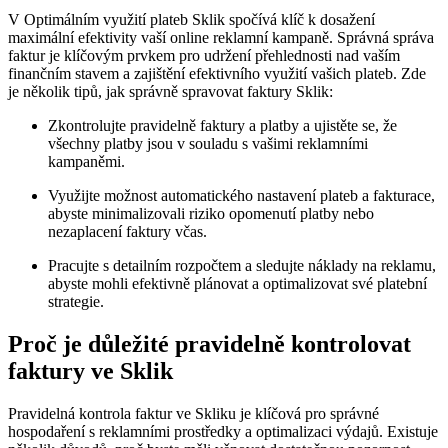
V Optimálním využití plateb​ Sklik spočívá klíč k dosažení
maximální efektivity vaší online reklamní kampaně. Správná správa
faktur je klíčovým prvkem pro udržení přehlednosti nad vaším
finančním stavem a zajištění efektivního‍ využití vašich plateb. Zde
je několik tipů, jak správně spravovat faktury Sklik:
Zkontrolujte pravidelně faktury a⁣ platby⁢ a ujistěte se, že
všechny platby jsou v souladu ‌s vašimi reklamními‍
kampaněmi.
Využijte možnost automatického nastavení plateb a fakturace,
abyste minimalizovali ‍riziko opomenutí platby nebo
nezaplacení‌ faktury včas.
Pracujte s detailním rozpočtem a sledujte náklady na reklamu,
abyste ⁣mohli efektivně plánovat a optimalizovat své platební
⁣strategie.
Proč je důležité pravidelně kontrolovat
faktury ve Sklik
Pravidelná ⁢kontrola⁤ faktur ‌ve ‌Skliku je klíčová pro správné
hospodaření s reklamními prostředky a optimalizaci⁤ výdajů. Existuje