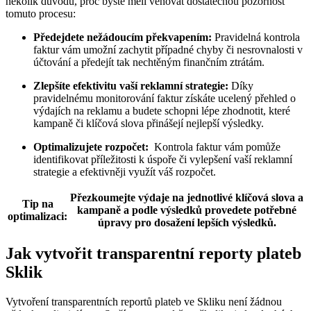
několik důvodů, proč byste měli‍ věnovat dostatečnou pozornost
tomuto procesu:
Předejdete ⁣nežádoucím překvapením:
Pravidelná kontrola
faktur vám umožní zachytit ​případné ​chyby ⁣či nesrovnalosti v
účtování a předejít tak nechtěným finančním ztrátám.
Zlepšíte‌ efektivitu vaší reklamní strategie:
Díky
pravidelnému⁣ monitorování faktur získáte ucelený přehled o
výdajích na reklamu a budete schopni lépe zhodnotit, které
kampaně či klíčová slova‌ přinášejí nejlepší výsledky.
Optimalizujete rozpočet:
‌ Kontrola faktur vám pomůže
identifikovat příležitosti k úspoře či vylepšení⁣ vaší reklamní
strategie a efektivněji využít váš rozpočet.
Přezkoumejte ⁣výdaje na jednotlivé klíčová slova ⁣a
Tip na
kampaně a podle výsledků​ provedete ⁢potřebné
optimalizaci:
úpravy ⁣pro dosažení lepších výsledků.
Jak vytvořit transparentní reporty plateb
Sklik
Vytvoření transparentních reportů plateb ve Skliku ‌není žádnou