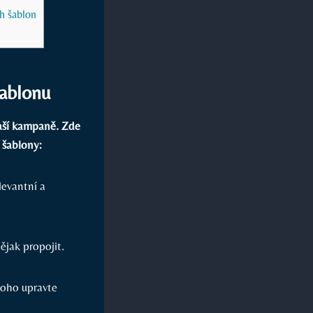
h šablon
šablonu
aší kampaně. Zde
 šablony:
levantní a
ějak propojit.
 toho upravte