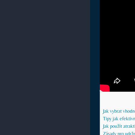
Jak vybrat vhod
Tipy jak efektiv
Jak použít atrakt
Zásady pro udrže