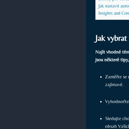
Jak nastavit au
Insights and Con
Jak vybra
Najít vhodné tém
jsou některé tip
Zaměřte se 
zajímavé.
Vyhodnoťte 
Sledujte cho
obsah Vašic