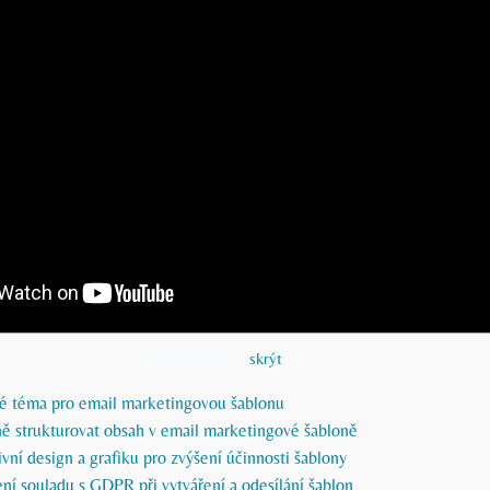
Obsah článku
[
skrýt
]
né téma pro email marketingovou šablonu
ně strukturovat obsah v email marketingové šabloně
ivní design a grafiku pro zvýšení účinnosti šablony
ní souladu s GDPR při vytváření a odesílání šablon