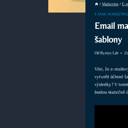
/
Marketing
/
E-m
E-MAIL MARKETIN
Email mar
šablony
Od
Byznys Lab
21
Víte, že e-mailov
vytvořit účinné 
výsledky? V tomto
budou skutečně ú