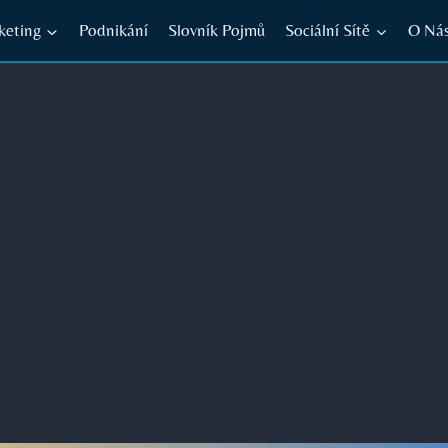
keting
Podnikání
Slovník Pojmů
Sociální Sítě
O Ná