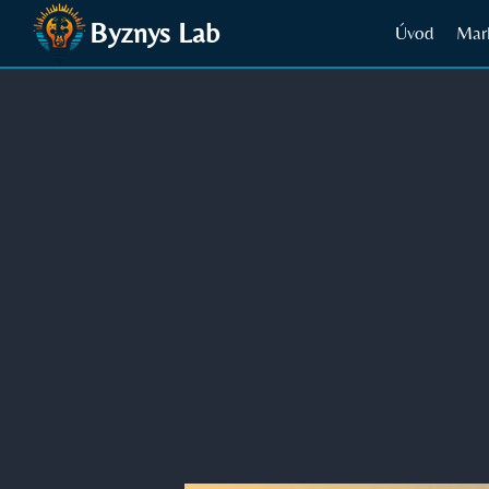
Přeskočit
Byznys Lab
Úvod
Mar
na
obsah