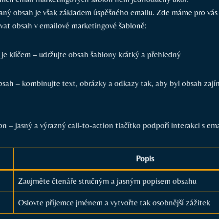
aný obsah je však základem úspěšného emailu. Zde máme pro vás n
ovat obsah v emailové marketingové šabloně:
 je klíčem – udržujte obsah šablony krátký a přehledný
sah – kombinujte text, obrázky a odkazy tak, aby byl obsah zaj
on – jasný a výrazný call-to-action tlačítko podpoří interakci s e
Popis
Zaujměte čtenáře stručným a jasným popisem obsahu
Oslovte příjemce jménem a vytvořte tak osobnější zážitek