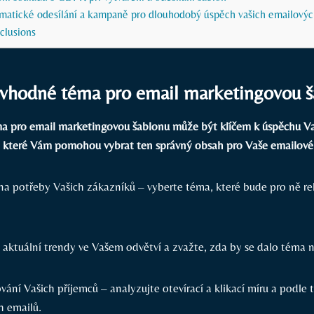
tomatické odesílání a kampaně pro dlouhodobý úspěch vašich emailovýc
clusions
t vhodné téma pro email marketingovou 
a pro email marketingovou šablonu může být klíčem k úspěchu V
y, které Vám pomohou vybrat ten správný obsah pro Vaše emailové
na potřeby Vašich zákazníků – vyberte téma, které bude pro ně re
aktuální trendy ve Vašem odvětví a zvažte, zda by se dalo téma n
vání Vašich příjemců – analyzujte otevírací a klikací míru a podle
h emailů.