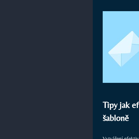
Tipy jak e
šabloně
Vytváření efekti