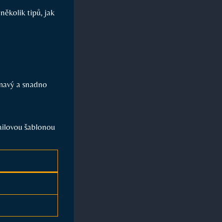
ěkolik tipů, jak
ímavý a snadno
mailovou šablonou