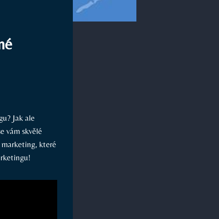
né
gu? Jak ale
se vám skvělé
ý marketing, které
arketingu!