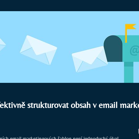
fektivně strukturovat obsah v email mar
vních email marketingových šablon není jednoduchý úkol.