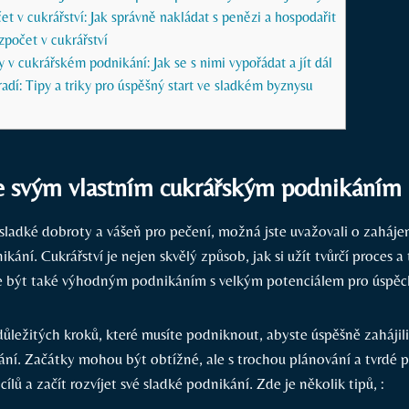
et v cukrářství: Jak správně nakládat s penězi a hospodařit
zpočet v cukrářství
 v cukrářském podnikání: Jak se s nimi vypořádat a jít dál
radí: Tipy a triky pro úspěšný start ve sladkém byznysu
se svým vlastním cukrářským podnikáním
sladké dobroty a vášeň pro pečení, možná jste uvažovali o zahájen
kání. Cukrářství je nejen skvělý způsob, jak si užít tvůrčí proces a
e být také výhodným podnikáním s velkým potenciálem pro úspěc
důležitých kroků, které musíte podniknout, abyste úspěšně zahájili 
ání. Začátky mohou být obtížné, ale s trochou plánování a tvrdé 
ílů a začít rozvíjet své sladké podnikání. Zde je několik tipů, :