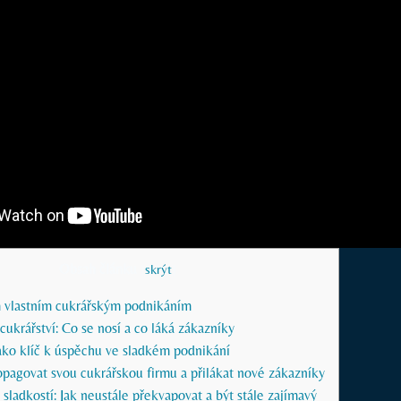
Obsah článku
[
skrýt
]
ým vlastním cukrářským podnikáním
cukrářství: Co se nosí a co láká zákazníky
jako klíč k úspěchu ve sladkém podnikání
opagovat svou cukrářskou firmu a přilákat nové zákazníky
 sladkostí: Jak neustále překvapovat a být stále zajímavý