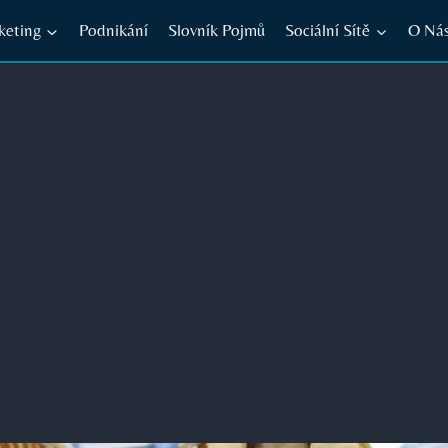
keting
Podnikání
Slovník Pojmů
Sociální Sítě
O Ná