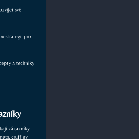
zvíjet své
u strategii pro
cepty a techniky
kazníky
kají zákazníky
nuts, cruffiny