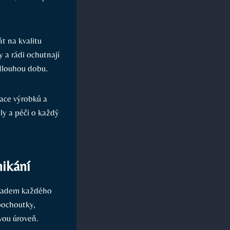
át na kvalitu
y a rádi ochutnají
 dlouhou dobu.
ace výrobků a
ly a péči o každý
nikání
základem každého
pochoutky,
vou úroveň.