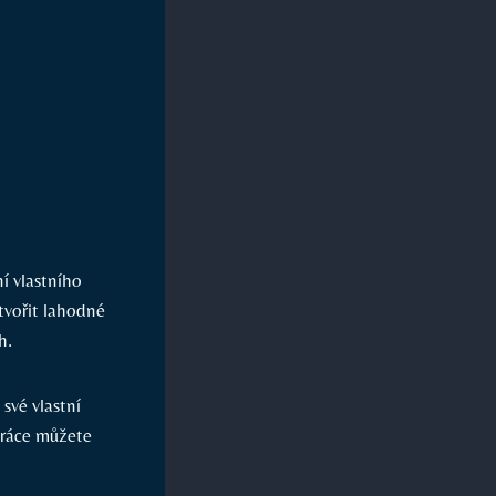
í vlastního
 tvořit lahodné
h.
své vlastní
práce můžete