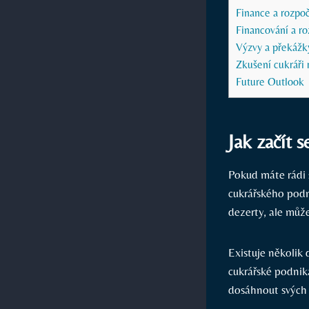
Finance a rozpoč
Financování a ro
Výzvy a překážky
Zkušení cukráři 
Future Outlook
Jak začít 
Pokud máte rádi 
cukrářského podni
dezerty, ale můž
Existuje několik 
cukrářské podnik
dosáhnout svých c