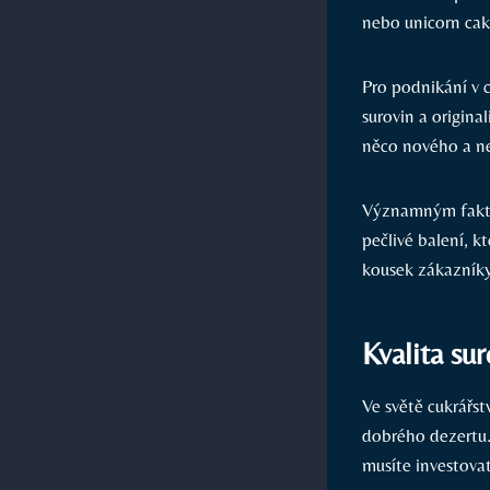
nebo unicorn cake
Pro podnikání v c
surovin a origina
něco nového a ne
Významným faktor
pečlivé balení, k
kousek zákazníky
Kvalita su
Ve světě cukrářst
dobrého dezertu.
musíte investova