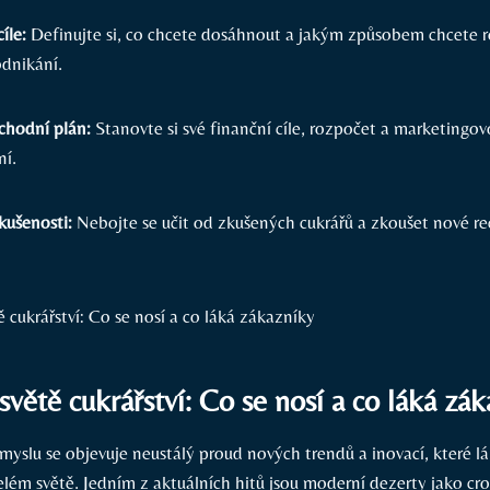
íle:
Definujte si, co chcete dosáhnout a jakým způsobem chcete ro
odnikání.
chodní plán:
Stanovte si své finanční cíle, rozpočet a marketingovo
ní.
kušenosti:
Nebojte se učit od zkušených cukrářů a zkoušet nové re
světě cukrářství: Co se nosí a co láká zá
myslu se objevuje neustálý proud nových trendů a inovací, které lá
lém světě. Jedním z aktuálních hitů jsou moderní dezerty jako cro