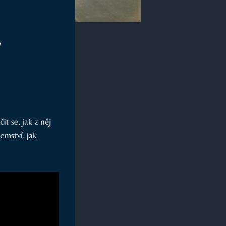
v
it se, jak z něj
emství, jak