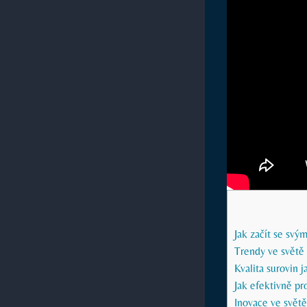
Jak začít se sv
Trendy ve světě 
Kvalita surovin 
Jak efektivně pr
Inovace ve světě