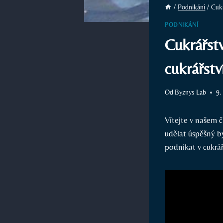
/
Podnikání
/
Cukr
PODNIKÁNÍ
Cukrářstv
cukrářstv
Od
Byznys Lab
9.
Vítejte v našem č
udělat úspěšný b
podnikat v cukrář