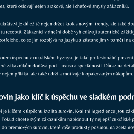
s, které oslovují nejen zrakové, ale i chuťové smysly zákazníků.
ukrářství je důležité nejen držet krok s novými trendy, ale také db
litu receptů. Zákazníci v dnešní době vyhledávají autentické zážitk
otřelého, co se jim rozplývá na jazyku a zůstane jim v paměti na
em úspěchu v cukrářském byznysu je také profesionální prezent
teré zákazníkům dodává pocit luxusu a speciálnosti. Důraz na detai
 nejen přiláká, ale také udrží a motivuje k opakovaným nákupům.
rovin jako klíč k úspěchu ve sladkém pod
ví je klíčem k úspěchu kvalita surovin. Kvalitní ingredience jsou 
 Pokud chcete svým zákazníkům nabídnout ty nejlepší cukrářské 
t do prémiových surovin, které vaše produkty posunou na zcela no