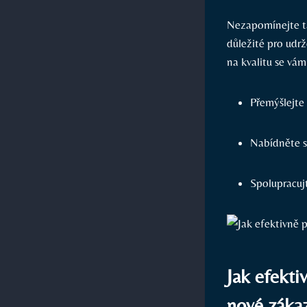
Nezapomínejte ta
důležité pro udrž
na kvalitu se vám
Přemýšlejte
Nabídněte s
Spolupracujt
Jak efekti
nové záka