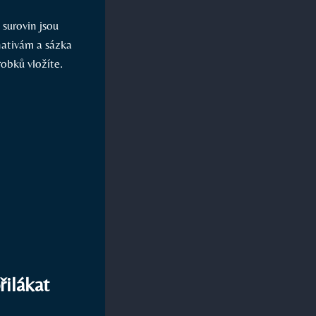
surovin jsou
nativám a sázka
robků vložíte.
řilákat