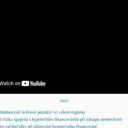
Obsah článku
[
skrýt
]
pe hodnocené úvěrové poradce ve vašem regionu
t rizika spojená s hypotečním financováním při nákupu nemovitosti
ro začátečníky při plánování hypotečního financování