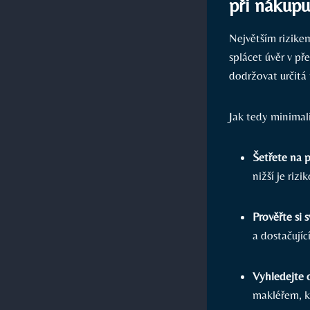
při nákupu
Největším rizike
splácet úvěr v p
dodržovat určitá
Jak tedy minimal
Šetřete na 
nižší je riz
Prověřte si s
a dostačujíc
Vyhledejte
makléřem, k