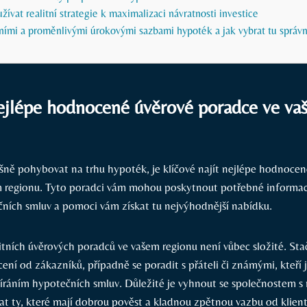
žívat realitní strategie k maximalizaci návratnosti investice
xními a proměnlivými úrokovými sazbami hypoték a jak vybrat tu správ
nejlépe hodnocené úvěrové poradce ve v
ěšně pohybovat na trhu hypoték, je klíčové najít nejlépe hodnoce
 regionu. Tyto poradci vám mohou poskytnout potřebné informace
čních smluv a pomoci vám získat tu nejvýhodnější nabídku.
itních úvěrových poradců ve vašem regionu není vůbec složité. Stač
ní od zákazníků, případně se poradit s přáteli či známými, kteří j
víráním hypotečních smluv. Důležité je vyhnout se společnostem s
at ty, které mají dobrou pověst a kladnou zpětnou vazbu od klient