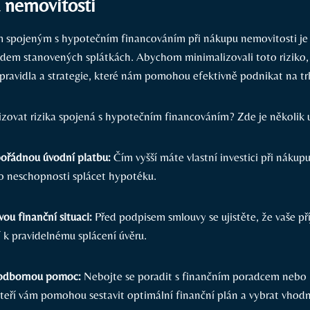
 nemovitosti
m spojeným s hypotečním financováním při nákupu nemovitosti j
ředem stanovených splátkách. Abychom minimalizovali toto riziko, 
 pravidla a strategie, které nám pomohou efektivně podnikat na t
izovat rizika spojená s hypotečním financováním? Zde je několik 
pořádnou úvodní platbu:
Čím vyšší máte vlastní investici při nákup
iko neschopnosti splácet hypotéku.
vou finanční situaci:
Před podpisem smlouvy se ujistěte, že vaše pří
í k pravidelnému splácení úvěru.
 odbornou pomoc:
Nebojte se poradit s finančním poradcem nebo 
teří vám pomohou sestavit optimální finanční plán a vybrat vhod