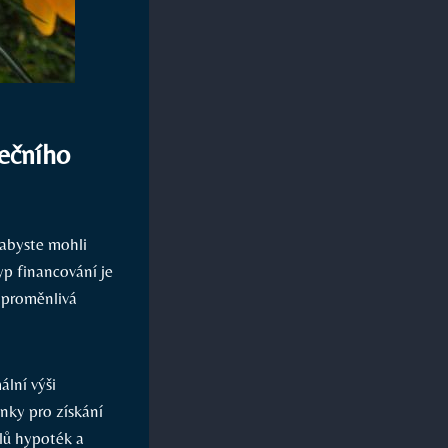
tečního
 abyste mohli
yp financování je
, proměnlivá
ální výši
nky pro získání
lů hypoték a