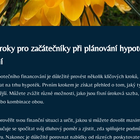
roky pro začátečníky při plánování hypo
í
otečního financování je důležité provést několik klíčových kroků,
at na trhu hypoték. Prvním krokem je získat přehled o tom, jaký t
ější. Můžete zvážit různé možnosti, jako jsou fixní úroková sazba
ebo kombinace obou.
prověřit svou finanční situaci a určit, jakou si můžete dovolit maxim
čuje se spočítat svůj dluhový poměr a zjistit, zda splňujete podmí
u. Nakonec je důležité porovnat nabídky od různých poskytovate