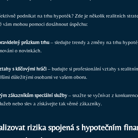
fektivně podnikat na trhu hypoték? Zde je několik realitních strate
eré vám mohou pomoci dosáhnout úspěchu:
pravidelný průzkum trhu
– sledujte trendy a změny na trhu hypoté
mováni o novinkách.
tahy s klíčovými hráči
– budujte si profesionální vztahy s realitní
alšími důležitými osobami ve vašem oboru.
vým zákazníkům speciální služby
– snažte se vyčnívat z konkuren
lužeb nebo slev a získávejte tak věrné zákazníky.
lizovat rizika spojená s hypotečním fin