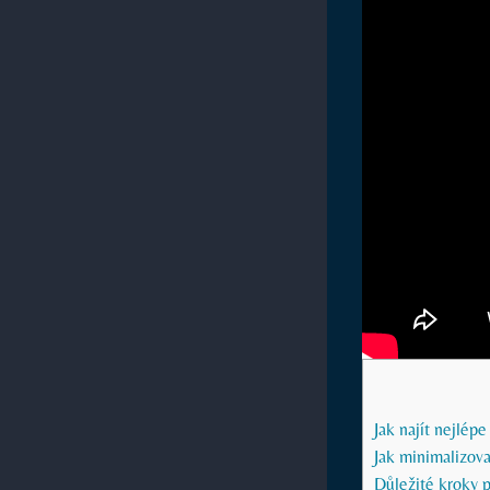
Jak najít nejlé
Jak minimalizova
Důležité kroky p