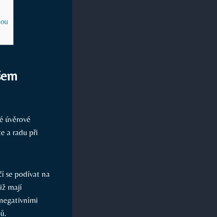
nou
ašem
né úvěrové
 a radu při
í se podívat na
iž mají
 negativními
ů.