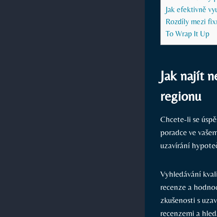
Jak efektivně vyu
Rozdíly mezi fi
To Wrap It Up
Jak najít 
regionu
Chcete-li se úsp
poradce ve vašem
uzavírání hypote
Vyhledávání kval
recenze a hodnoce
zkušenosti s uza
recenzemi a hled