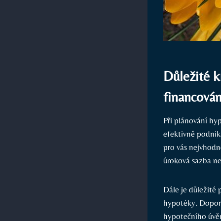
Důležité k
financován
Při plánování hyp
efektivně podnik
pro vás nejvhodn
úroková sazba n
Dále je důležité 
hypotéky. Doporu
hypotečního úvěr