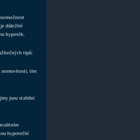
e nemožnost
je důležité
rhu hypoték.
užitečných tipů:
u nemovitosti, tím
jmy jsou stabilní
realitním
nou hypoteční