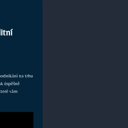
itní
 podnikání na trhu
jak úspěšně
 které vám