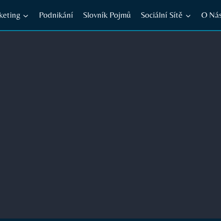
keting
Podnikání
Slovník Pojmů
Sociální Sítě
O Ná