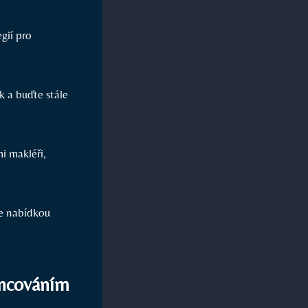
gií pro
k a buďte stále
mi makléři,
ce nabídkou
ancováním