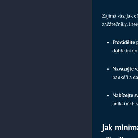
Zajímá vás, jak e
začátečníky, kt
Provádějte 
dobře infor
Navazujte vz
bankéři a d
Nabízejte s
unikátních s
Jak minima