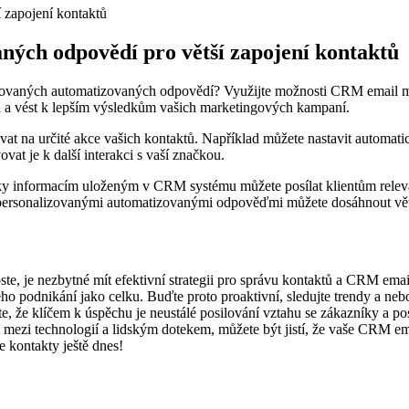
ných odpovědí pro větší zapojení kontaktů
zovaných automatizovaných odpovědí? Využijte možnosti CRM email mar
ů a vést k lepším výsledkům vašich marketingových kampaní.
 na určité akce vašich kontaktů. Například můžete nastavit automatic
vat je k další interakci s vaší značkou.
y informacím uloženým v CRM systému můžete posílat klientům relevantn
 a personalizovanými automatizovanými odpověďmi můžete dosáhnout vě
te, je nezbytné mít efektivní strategii pro správu kontaktů a CRM email
o podnikání jako celku. Buďte proto proaktivní, sledujte trendy a neb
te, že klíčem k úspěchu je neustálé posilování vztahu se zákazníky a p
ii mezi technologií a lidským dotekem, můžete být jistí, že vaše CRM
e kontakty ještě dnes!