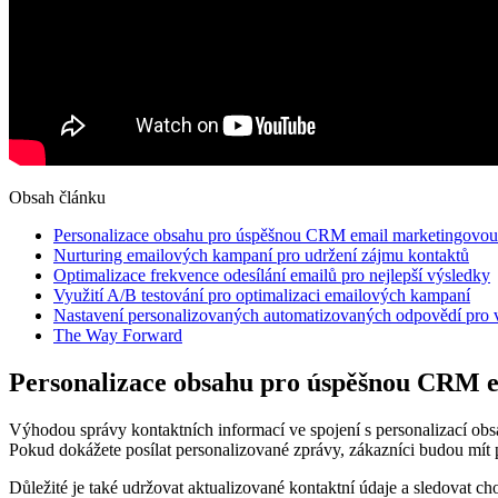
Obsah článku
Personalizace obsahu pro úspěšnou CRM email marketingovo
Nurturing emailových kampaní pro udržení zájmu kontaktů
Optimalizace frekvence odesílání emailů pro nejlepší výsledky
Využití A/B testování pro optimalizaci emailových kampaní
Nastavení personalizovaných automatizovaných odpovědí pro v
The Way Forward
Personalizace obsahu pro úspěšnou CRM 
Výhodou správy kontaktních informací ve spojení s personalizací obsa
Pokud dokážete posílat personalizované zprávy, zákazníci budou mít 
Důležité je také udržovat aktualizované kontaktní údaje a sledovat