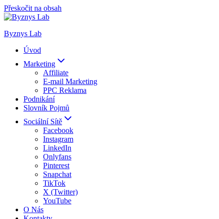
Přeskočit na obsah
Byznys Lab
Úvod
Marketing
Affiliate
E-mail Marketing
PPC Reklama
Podnikání
Slovník Pojmů
Sociální Sítě
Facebook
Instagram
LinkedIn
Onlyfans
Pinterest
Snapchat
TikTok
X (Twitter)
YouTube
O Nás
Kontakty