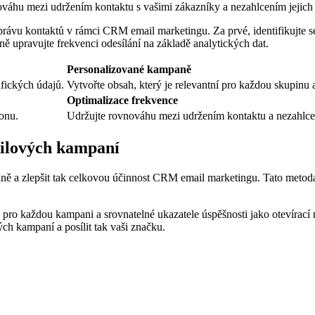
nováhu mezi udržením kontaktu s vašimi zákazníky a nezahlcením jejich
 správu kontaktů v rámci CRM email marketingu. Za prvé, identifikujte
ě upravujte frekvenci odesílání na základě analytických dat.
Personalizované kampaně
fických údajů.
Vytvořte obsah, který je relevantní pro každou skupinu
Optimalizace frekvence
konu.
Udržujte rovnováhu mezi udržením kontaktu a nezahlce
ailových kampaní
ě a zlepšit tak celkovou účinnost CRM email marketingu. Tato metoda v
le pro každou kampani a srovnatelné ukazatele úspěšnosti jako otevírací
ch kampaní a posílit tak vaši značku.