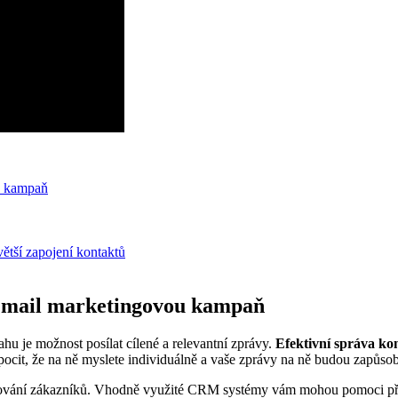
u kampaň
ětší zapojení kontaktů
email marketingovou kampaň
hu je možnost posílat cílené a relevantní zprávy.
Efektivní správa ko
pocit, že na ně myslete individuálně a vaše zprávy na ně budou zapůso
 chování zákazníků. Vhodně využité CRM systémy vám mohou pomoci při