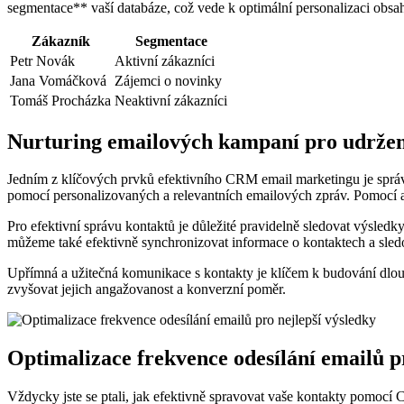
segmentace** vaší databáze, což vede k optimální personalizaci obsa
Zákazník
Segmentace
Petr Novák
Aktivní zákazníci
Jana Vomáčková
Zájemci o novinky
Tomáš Procházka
Neaktivní zákazníci
Nurturing emailových kampaní pro udržen
Jedním z klíčových prvků efektivního CRM email marketingu je sprá
pomocí personalizovaných a relevantních emailových zpráv. Pomocí au
Pro efektivní správu kontaktů je důležité pravidelně sledovat výsl
můžeme také efektivně synchronizovat informace o kontaktech a sledo
Upřímná a užitečná komunikace s kontakty je klíčem k budování dlo
zvyšovat jejich angažovanost a konverzní poměr.
Optimalizace frekvence odesílání emailů p
Vždycky jste se ptali, jak efektivně spravovat vaše kontakty pomoc