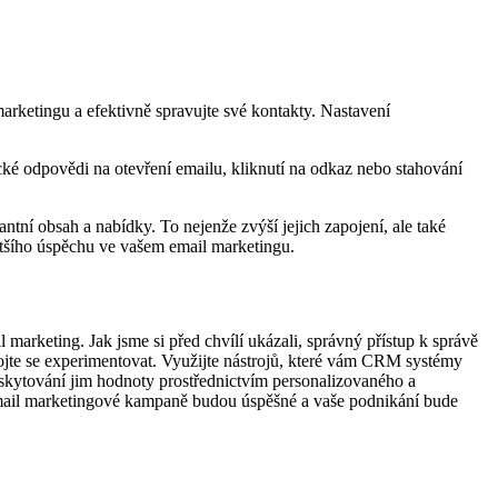
ketingu a efektivně spravujte své kontakty. Nastavení
ké odpovědi na otevření emailu, kliknutí na odkaz nebo stahování
í obsah a nabídky. To nejenže zvýší jejich zapojení, ale také
tšího úspěchu ve vašem email marketingu.
 marketing. Jak jsme si před chvílí ukázali, správný přístup k správě
ojte se experimentovat. Využijte nástrojů, které vám CRM systémy
oskytování jim hodnoty prostřednictvím personalizovaného a
 email marketingové kampaně budou úspěšné a vaše podnikání bude