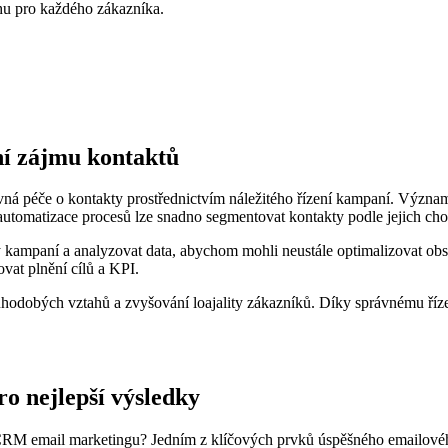
hu pro každého zákazníka.
í zájmu kontaktů
vná péče o kontakty prostřednictvím náležitého řízení kampaní. Význ
tomatizace procesů lze snadno segmentovat kontakty podle jejich chov
edky kampaní a analyzovat data, abychom mohli neustále optimalizovat
vat plnění cílů a KPI.
uhodobých vztahů a zvyšování loajality zákazníků. Díky správnému ří
ro nejlepší výsledky
í CRM email marketingu? Jedním z klíčových prvků úspěšného emailovéh