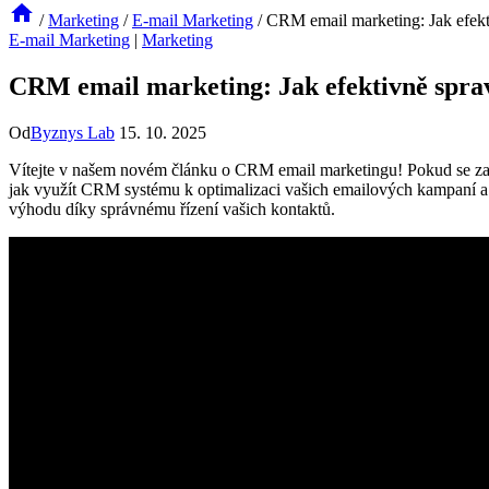
/
Marketing
/
E-mail Marketing
/
CRM email marketing: Jak efekt
E-mail Marketing
|
Marketing
CRM email marketing: Jak efektivně sprav
Od
Byznys Lab
15. 10. 2025
Vítejte v našem novém článku o CRM email marketingu! Pokud se zajímá
jak využít CRM systému k optimalizaci vašich emailových kampaní a 
výhodu díky správnému řízení vašich kontaktů.