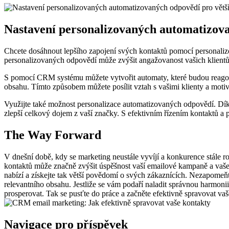
Nastavení personalizovaných automatizova
Chcete dosáhnout lepšího zapojení svých kontaktů pomocí personali
personalizovaných odpovědí může zvýšit angažovanost vašich klient
S pomocí CRM systému můžete vytvořit automaty, které budou reagovat
obsahu. Tímto způsobem můžete posílit vztah s vašimi klienty a motivo
Využijte také možnost personalizace automatizovaných odpovědí. Dík
zlepší celkový dojem z vaší značky. S efektivním řízením kontaktů
The Way Forward
V dnešní době, kdy se marketing neustále vyvíjí a konkurence stále ros
kontaktů může značně zvýšit úspěšnost vaší emailové kampaně a vašeh
nabízí a získejte tak větší povědomí o svých zákaznících. Nezapomeň
relevantního obsahu. Jestliže se vám podaří naladit správnou harmon
prosperovat. Tak se pusťte do práce a začněte efektivně spravovat vaš
Navigace pro příspěvek