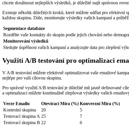
chcete dosáhnout nejlepších výsledků, je důležité najít správnou rov
Existuje několik důležitých kroků, které můžete udělat pro efektivní
každou skupinu. Dále, monitorujte výsledky vašich kampaní a průběžn
Segmentace databáze
Rozdělte vaše kontakty do skupin podle jejich chování nebo demogra
Monitorování výsledků
Sledujte úspěšnost vašich kampaní a analyzujte data pro zlepšení vý
Využití A/B testování pro optimalizaci em
V A/B testování můžete efektivně optimalizovat vaše emailové kampan
nejlépe pro vaši cílovou skupinu.
Pro správné využití A/B testování je důležité mít jasně definované cí
a optimalizaci můžete kontinuálně zlepšovat výsledky vašich emailový
Verze Emailu
Otevírací Míra (%)
Konverzní Míra (%)
Kontrolní skupina
20
5
Testovací skupina A
25
7
Testovací skupina B
22
6