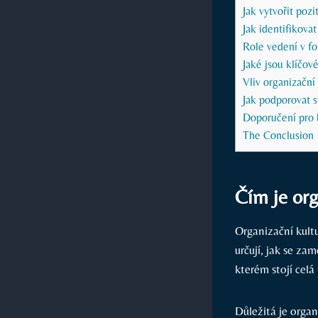
Jak vytvořit pozi
Jak identifikovat
Role vedení v fo
Jaké jsou klíčov
Vliv organizační
Jak podporovat s
Doporučení pro b
The Conclusion
Čím je org
Organizační kultu
určují, jak se za
kterém stojí celá
Důležitá je orga