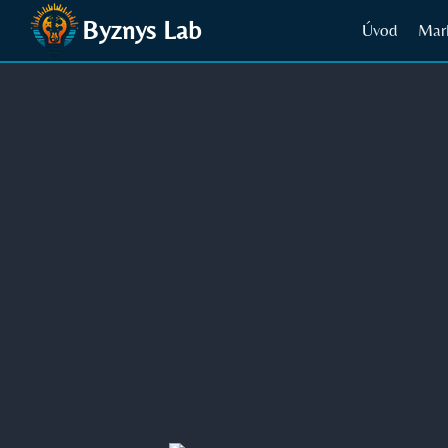
Přeskočit
Byznys Lab
Úvod
Mar
na
obsah