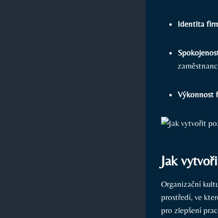
Identita fir
Spokojenos
zaměstnanců 
Výkonnost f
Jak vytvoř
Organizační kultu
prostředí, ve kte
pro zlepšení pra