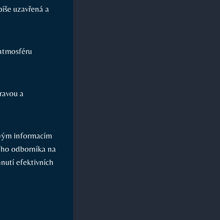
píše uzavřená a
 atmosféru
ravou a
novým informacím
ího odborníka na
hnutí efektivních