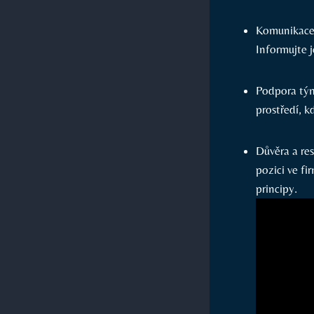
Komunikace:
Informujte 
Podpora tým
prostředí, k
Důvěra a re
pozici ve fi
principy.