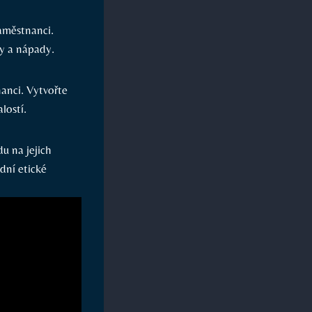
aměstnanci.
ry a nápady.
anci. Vytvořte
lostí.
u na jejich
adní etické