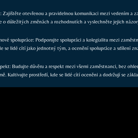
 Zajištěte otevřenou a pravidelnou komunikaci mezi vedením a z
je o důležitých změnách a rozhodnutích a vyslechněte jejich názo
ové spolupráce: Podporujte spolupráci a kolegialitu mezi zaměstn
de se lidé cítí jako jednotný tým, a ocenění spolupráce a sdílení zna
spekt: Budujte důvěru a respekt mezi všemi zaměstnanci, bez ohled
rmě. Kultivujte prostředí, kde se lidé cítí oceněni a dodržují se zákl