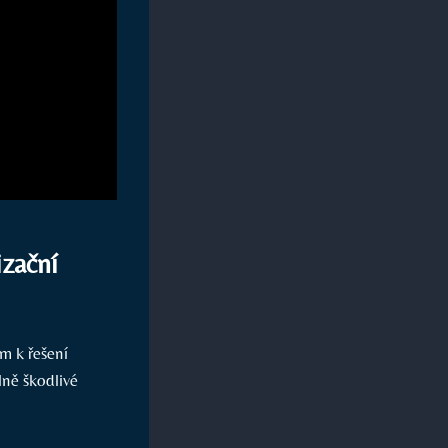
izační
m k řešení
lně škodlivé