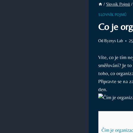
/
Slovník Pojmů
/
SLOVNÍK POJMŮ
Co je org
Od
Byznys Lab
25
Víte, co je tím n
směřování? Je to
toho, co organiz
Připravte se na 
den.
Čím je organizac