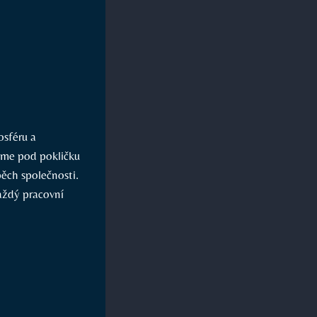
osféru a
váme pod pokličku
ěch společnosti.
každý pracovní