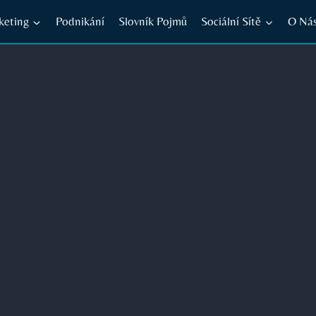
keting
Podnikání
Slovník Pojmů
Sociální Sítě
O Ná