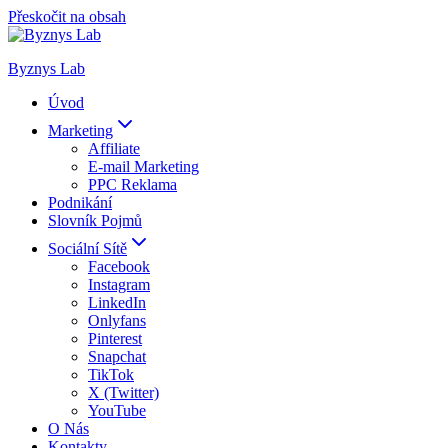
Přeskočit na obsah
Byznys Lab
Úvod
Marketing
Affiliate
E-mail Marketing
PPC Reklama
Podnikání
Slovník Pojmů
Sociální Sítě
Facebook
Instagram
LinkedIn
Onlyfans
Pinterest
Snapchat
TikTok
X (Twitter)
YouTube
O Nás
Kontakty