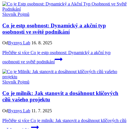
Slovník Pojmů
Co je estp osobnost: Dynamický a akční typ
osobnosti ve světě podnikání
Od
Byznys Lab
16. 8. 2025
Přečtěte si více
Co je estp osobnost: Dynamický a akční typ
osobnosti ve světě podnikání
Slovník Pojmů
Co je milník: Jak stanovit a dosáhnout klíčových
cílů vašeho projektu
Od
Byznys Lab
11. 7. 2025
Přečtěte si více
Co je milník: Jak stanovit a dosáhnout klíčových cílů