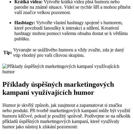
Krátká videa:
Vytvořte krátká videa plná humoru nebo
parodie na známé situace. Videí se rychle šíří a mohou přinést
vaší značce velkou pozornost.
Hashtagy:
Vytvořte vlastní hashtagy spojené s humorem,
které povzbudí fanoušky k interakci a sdílení. Kreativní
hashtagy mohou pomoci vašemu obsahu dostat se k většímu
publiku.
Vyvarujte se urážlivého humoru a vždy zvažte, zda je daný
Tip:
vtip vhodný pro vaši cílovou skupinu.
Příklady úspěšných marketingových
kampaní využívajících humor
Humor je skvělý způsob, jak zaujmout a zapamatovat si značku
nebo produkt. Při tvorbě marketingových kampaní může být využití
humoru klíčové, pokud je použitý správně. Podívejme se na několik
příkladů úspěšných marketingových kampaní, které využívaly
humor jako nástroj k získání pozornosti: