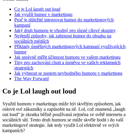
Co je Lol laugh out loud
Jak využít humor v marketingu
Proč je důležité integrovat humor do marketingových
kampaní
Jaký druh humoru je vhodný pro různé cílové skupiny
Nejlepší způsoby, jak zahrnout humor do obsahu na
sociálních médiích
Příklady úspěšných marketingových kampaní využívajících
humor
Jak správně měřit účinnost humoru ve vašem marketingu
Tipy pro zachování chuti a úsměvu ve vašich reklamních
strategiích
Jak vyhnout se pastem nevhodného humoru v marketingu
The Way Forward
Co je Lol laugh out loud
Využití humoru v marketingu může být skvělým způsobem, jak
oslovit své zákazníky a zapůsobit na ně. Lol, což znamená „laugh
out loud“ je zkratka běžně používaná zejména ve světě internetu a
sociálních sítí. Tento druh humoru se může skvěle hodit i do vaší
marketingové strategie. Jak tedy využít Lol efektivně ve svých
kampaních?