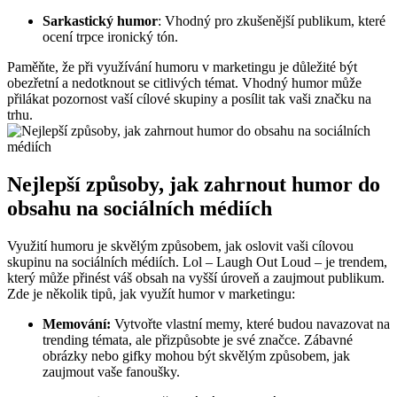
Sarkastický humor
: Vhodný pro zkušenější publikum, které
ocení trpce ironický tón.
Paměňte, že při využívání humoru v marketingu je důležité být
obezřetní a nedotknout se citlivých témat. Vhodný humor může
přilákat pozornost vaší cílové skupiny a posílit tak vaši značku na
trhu.
Nejlepší způsoby, jak zahrnout humor do
obsahu na sociálních médiích
Využití humoru je skvělým způsobem, jak oslovit vaši cílovou
skupinu na sociálních médiích. Lol – Laugh Out Loud – je trendem,
který může přinést váš obsah na vyšší úroveň a zaujmout publikum.
Zde je několik tipů, jak využít humor v marketingu:
Memování:
Vytvořte vlastní memy, které budou navazovat na
trending témata, ale přizpůsobte je své značce. Zábavné
obrázky nebo gifky mohou být skvělým způsobem, jak
zaujmout vaše fanoušky.