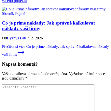
vašeho projektu
Slovník Pojmů
Co je prime náklady: Jak správně kalkulovat
náklady vaší firmy
Od
Byznys Lab
7. 2. 2026
Přečtěte si více
Co je prime náklady: Jak správně kalkulovat náklady
vaší firmy
Napsat komentář
Vaše e-mailová adresa nebude zveřejněna.
Vyžadované informace
jsou označeny
*