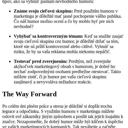
tipov, ako sa vyhnúť pastiam nevhodného humoru:
Známe svoju cieľovú skupinu:
Pred použitím humoru v
marketingu je dôležité mať jasné pochopenie vášho publika.
Čo náš humor možno ocení a čo by mohlo byť pre nich
nevhodné?
Vyhýbať sa kontroverzným témam:
Keď sa snažíte zaujať
svoju cieľovú skupinu cez humor, je dôležité držať sa tém,
ktoré nie sú príliš kontroverzné alebo citlivé. Vyhnúť sa
riziku, že by sa vaša reklama mohla niekomu nepáčiť.
Testovať pred zverejnením:
Predtým, než zverejníte
akýkoľvek marketingový obsah s humorom, je dobré ho
nechať zodpovednými osobami predbežne otestovať. Takto
môžete zistiť, či je humor pre vašu cieľovú skupinu
zaujímavý a nevyvoláva nežiaduce reakcie.
The Way Forward
Po celém dni plném práce a stresu je důležité si dopřát trochu
legrace a odpočinku. S využitím humoru v marketingu můžete
oslovit své zákazníky jiným způsobem a posílit tak jejich loajalitu k
značce. Nezapomeňte, že dobrý humor může být klíčem k úspěchu
ve vašich marketingových kampaních. Tak neváhejte a začněte