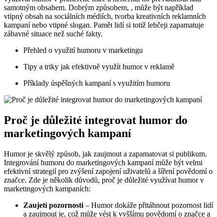
samotným obsahem. Dobrým způsobem, , může být například
vtipný obsah na sociálních médiích, tvorba kreativních reklamních
kampaní nebo vtipné slogan. Pamět lidí si totiž lehčeji zapamatuje
zábavné situace než suché fakty.
Přehled o využití humoru v marketingu
Tipy a triky jak efektivně využít humor v reklamě
Příklady úspěšných kampaní s využitím humoru
Proč je důležité integrovat humor do
marketingových kampaní
Humor je skvělý způsob, jak zaujmout a zapamatovat si publikum.
Integrování humoru do marketingových kampaní může být velmi
efektivní strategií pro zvýšení zapojení uživatelů a šíření povědomí o
značce. Zde je několik důvodů, proč je důležité využívat humor v
marketingových kampaních:
Zaujetí pozornosti
– Humor dokáže přitáhnout pozornost lidí
a zaujmout je, což může vést k vyššímu povědomí o značce a