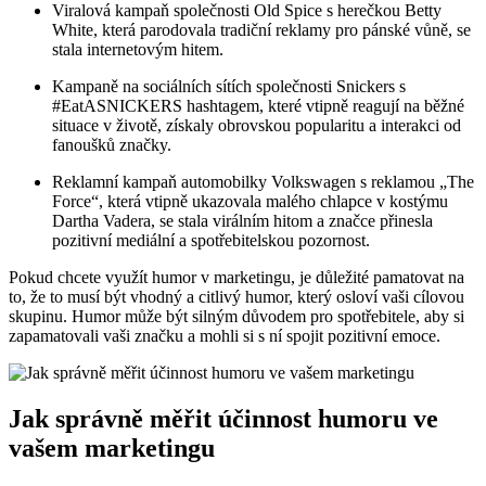
Viralová kampaň společnosti Old Spice s herečkou Betty
White, která parodovala tradiční reklamy pro pánské vůně, se
stala internetovým hitem.
Kampaně na sociálních sítích společnosti Snickers s
#EatASNICKERS hashtagem, které vtipně reagují na běžné
situace v životě, získaly obrovskou popularitu a interakci od
fanoušků značky.
Reklamní kampaň automobilky Volkswagen s reklamou „The
Force“, která vtipně ukazovala malého chlapce v kostýmu
Dartha Vadera, se stala virálním hitom a značce přinesla
pozitivní mediální a spotřebitelskou pozornost.
Pokud chcete využít humor v marketingu, je důležité pamatovat na
to, že to musí být vhodný a citlivý humor, který osloví vaši cílovou
skupinu. Humor může být silným důvodem pro spotřebitele, aby si
zapamatovali vaši značku a mohli si s ní spojit pozitivní emoce.
Jak správně měřit účinnost humoru ve
vašem marketingu