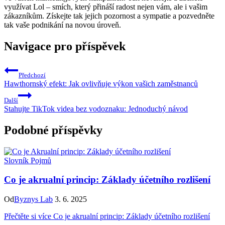
využívat Lol – smích, který přináší radost nejen vám, ale i vašim
zákazníkům. Získejte tak jejich pozornost a sympatie a pozvedněte
tak vaše podnikání na novou úroveň.
Navigace pro příspěvek
Předchozí
Hawthornský efekt: Jak ovlivňuje výkon vašich zaměstnanců
Další
Stahujte TikTok videa bez vodoznaku: Jednoduchý návod
Podobné příspěvky
Slovník Pojmů
Co je akrualní princip: Základy účetního rozlišení
Od
Byznys Lab
3. 6. 2025
Přečtěte si více
Co je akrualní princip: Základy účetního rozlišení