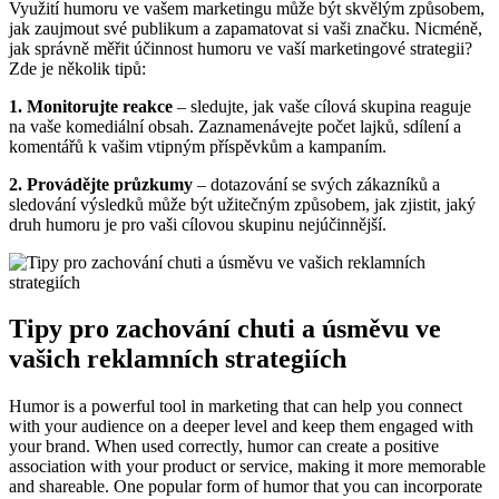
Využití humoru ve vašem marketingu může být skvělým způsobem,
jak zaujmout své publikum a zapamatovat si vaši značku. Nicméně,
jak správně měřit účinnost humoru ve vaší marketingové strategii?
Zde je několik tipů:
1. Monitorujte reakce
– sledujte, jak vaše cílová skupina reaguje
na vaše komediální obsah. Zaznamenávejte počet lajků, sdílení a
komentářů k vašim vtipným příspěvkům a kampaním.
2. Provádějte průzkumy
– dotazování se svých zákazníků a
sledování výsledků může být užitečným způsobem, jak zjistit, jaký
druh humoru je pro vaši cílovou skupinu nejúčinnější.
Tipy pro zachování chuti a úsměvu ve
vašich reklamních strategiích
Humor is a powerful tool in marketing that can help you connect
with your audience on a deeper level and keep them engaged with
your brand. When used correctly, humor can create a positive
association with your product or service, making it more memorable
and shareable. One popular form of humor that you can incorporate