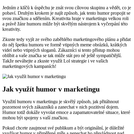
Jedním z klíčů k úspěchu je znát svou cílovou skupinu a vědět, co je
pobaví. Druhým krokem je najít způsob, jak tento humor propojit se
svou značkou a sdělením. Kreativita hraje v marketingu velkou roli
a právě žánr humoru může být skvělým nástrojem k vyčerpání této
kreativity.
Zkuste tedy vyjít ze svého zaběhlého marketingového plánu a přidat
do něj špetku humoru ve formě vtipných meme obrázků, krátkých
videí nebo vtipných sloganů. Zákazníci si tento přístup mohou
oblíbit a vaše značka se tak může stát pro ně ještě sympatičtější.
Takže neváhejte a zkuste využít Lol strategie i ve vašich
marketingových kampaních!
Jak využít humor v marketingu
Využití humoru v marketingu je skvělý způsob, jak přitáhnout
pozornost svých zákazníků a zanechat v nich pozitivní dojem.
Humor totiž dokáže vyvolat emoce a zapamatovatelné situace, které
mohou být spojeny s vaší značkou.
Pokud chcete zaujmout své publikum a být originální, je důležité
využívat humor v přiměřené míře a nenechat ho převládnout nad