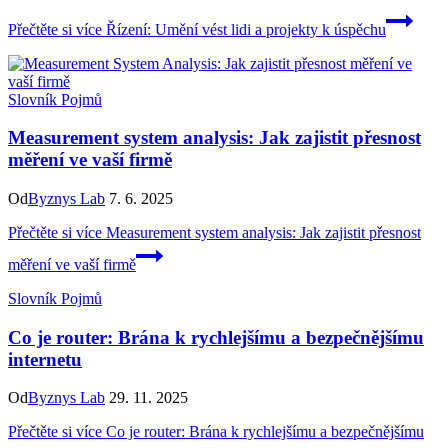
Přečtěte si více
Řízení: Umění vést lidi a projekty k úspěchu
Slovník Pojmů
Measurement system analysis: Jak zajistit přesnost
měření ve vaší firmě
Od
Byznys Lab
7. 6. 2025
Přečtěte si více
Measurement system analysis: Jak zajistit přesnost
měření ve vaší firmě
Slovník Pojmů
Co je router: Brána k rychlejšímu a bezpečnějšímu
internetu
Od
Byznys Lab
29. 11. 2025
Přečtěte si více
Co je router: Brána k rychlejšímu a bezpečnějšímu