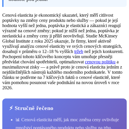
Cenová elasticita je ekonomický ukazatel, který měří citlivost
poptávky na změny ceny produktu nebo služby — pokud je její
hodnota vyšší než jedna, poptávka je elastická a zákazníci reagují
výrazně na cenové změny; pokud je nižší než jedna, poptávka je
neelastická a změny ceny ji příliš neovlivňují. Studie McKinsey
Global Institute z roku 2025 ukazuje, že firmy, které aktivně
využívají analýzu cenové elasticity ve svých cenových strategiích,
dosahují v průměru o 12–18 % vyšších
tržeb
než jejich konkurenti.
Pochopení tohoto klíčového konceptu vám umoňuje přesněji
předvídat chování spotřebitelů, optimalizovat
cenovou politiku
a
maximalizovat zisky — a právě proto je cenová elasticita jedním z
nejdůležitějších nástrojů každého moderního podnikatele. V tomto
článku se podívme na 7 klíčových faktů o cenové elasticitě, které
vám pomohou posunout vaše podnikání na novou úroveň v roce
2026.
⚡ Stručně řečeno
📊 Cenová elasticita měří, jak moc změna ceny ovlivňuje
množství poptávaného produktu nebo služby na trhu.