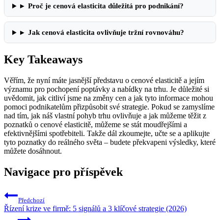
▸
Proč je cenová elasticita důležitá pro podnikání?
▸
Jak cenová elasticita ovlivňuje tržní rovnováhu?
Key Takeaways
Věřím, že nyní máte jasnější představu o cenové elasticitě a jejím
významu pro pochopení poptávky a nabídky na trhu. Je důležité si
uvědomit, jak citliví jsme na změny cen a jak tyto informace mohou
pomoci podnikatelům přizpůsobit své strategie. Pokud se zamyslíme
nad tím, jak náš vlastní pohyb trhu ovlivňuje a jak můžeme těžit z
poznatků o cenové elasticitě, můžeme se stát moudřejšími a
efektivnějšími spotřebiteli. Takže dál zkoumejte, učte se a aplikujte
tyto poznatky do reálného světa – budete překvapeni výsledky, které
můžete dosáhnout.
Navigace pro příspěvek
Předchozí
Řízení krize ve firmě: 5 signálů a 3 klíčové strategie (2026)