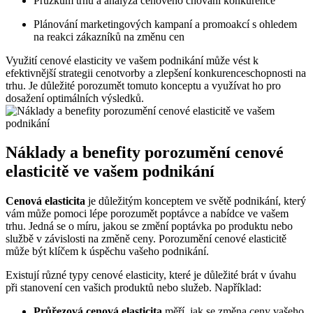
Průzkum trhu a analýza cenového chování konkurence
Plánování marketingových kampaní a promoakcí s ohledem
na reakci zákazníků na změnu cen
Využití cenové elasticity ve vašem podnikání může vést k
efektivnější strategii cenotvorby a zlepšení konkurenceschopnosti na
trhu. Je důležité porozumět tomuto konceptu a využívat ho pro
dosažení optimálních výsledků.
Náklady a benefity porozumění cenové
elasticitě ve vašem podnikání
Cenová elasticita
je důležitým konceptem ve světě podnikání, který
vám může pomoci lépe porozumět poptávce a nabídce ve vašem
trhu. Jedná se o míru, jakou se změní poptávka po produktu nebo
službě v závislosti na změně ceny. Porozumění cenové elasticitě
může být klíčem k úspěchu vašeho podnikání.
Existují různé typy cenové elasticity, které je důležité brát v úvahu
při stanovení cen vašich produktů nebo služeb. Například:
Průřezová cenová elasticita
měří, jak se změna ceny vašeho