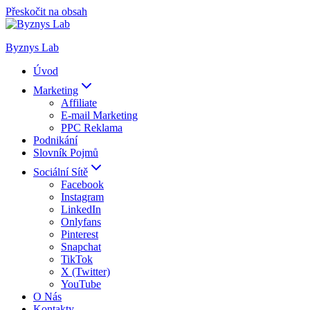
Přeskočit na obsah
Byznys Lab
Úvod
Marketing
Affiliate
E-mail Marketing
PPC Reklama
Podnikání
Slovník Pojmů
Sociální Sítě
Facebook
Instagram
LinkedIn
Onlyfans
Pinterest
Snapchat
TikTok
X (Twitter)
YouTube
O Nás
Kontakty