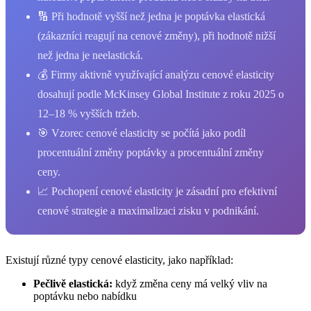
🔢 Při hodnotě vyšší než jedna je poptávka elastická
(zákazníci reagují na cenové změny), při hodnotě nižší
než jedna je neelastická.
💰 Firmy aktivně využívající analýzu cenové elasticity
dosahují podle McKinsey Global Institute z roku 2025 o
12–18 % vyšších tržeb.
🎯 Vzorec cenové elasticity se počítá jako podíl
procentuální změny poptávky a procentuální změny
ceny.
📈 Pochopení cenové elasticity je zásadní pro efektivní
cenové strategie a maximalizaci zisku v podnikání.
Existují různé typy cenové elasticity, jako například:
Pečlivě elastická:
když změna ceny má velký vliv na
poptávku nebo nabídku