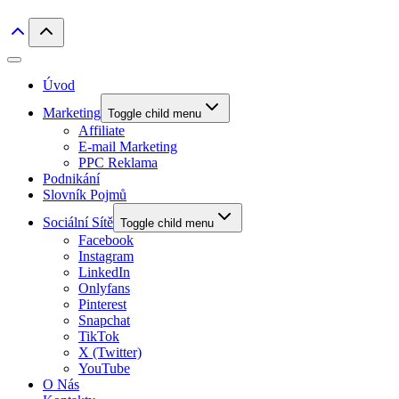
Úvod
Marketing
Toggle child menu
Affiliate
E-mail Marketing
PPC Reklama
Podnikání
Slovník Pojmů
Sociální Sítě
Toggle child menu
Facebook
Instagram
LinkedIn
Onlyfans
Pinterest
Snapchat
TikTok
X (Twitter)
YouTube
O Nás