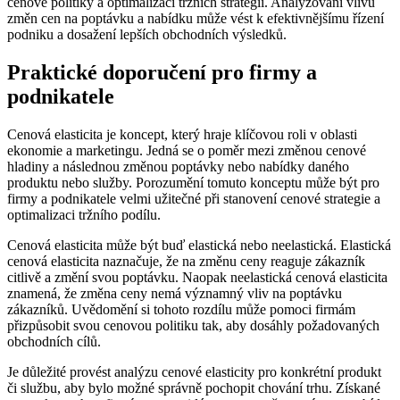
cenové politiky a optimalizaci tržních strategií. Analyzování vlivu
změn cen na poptávku a nabídku může vést k efektivnějšímu řízení
podniku a dosažení lepších obchodních výsledků.
Praktické doporučení pro firmy a
podnikatele
Cenová elasticita je koncept, který hraje klíčovou roli v oblasti
ekonomie a marketingu. Jedná se o poměr mezi změnou cenové
hladiny a následnou změnou poptávky nebo nabídky daného
produktu nebo služby. Porozumění tomuto konceptu může být pro
firmy a podnikatele velmi užitečné při stanovení cenové strategie a
optimalizaci tržního podílu.
Cenová elasticita může být buď elastická nebo neelastická. Elastická
cenová elasticita naznačuje, že na změnu ceny reaguje zákazník
citlivě a změní svou poptávku. Naopak neelastická cenová elasticita
znamená, že změna ceny nemá významný vliv na poptávku
zákazníků. Uvědomění si tohoto rozdílu může pomoci firmám
přizpůsobit svou cenovou politiku tak, aby dosáhly požadovaných
obchodních cílů.
Je důležité provést analýzu cenové elasticity pro konkrétní produkt
či službu, aby bylo možné správně pochopit chování trhu. Získané