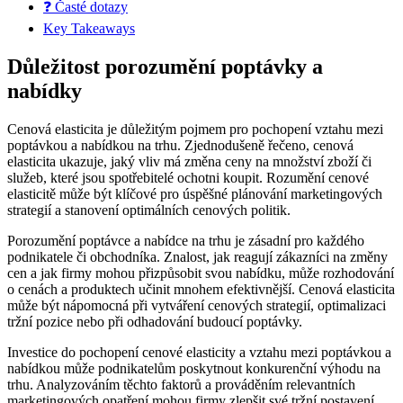
❓ Časté dotazy
Key Takeaways
Důležitost porozumění poptávky a
nabídky
Cenová elasticita je důležitým pojmem pro pochopení vztahu mezi
poptávkou a nabídkou na trhu. Zjednodušeně řečeno, cenová
elasticita ukazuje, jaký vliv má změna ceny na množství zboží či
služeb, které jsou spotřebitelé ochotni koupit. Rozumění cenové
elasticitě může být klíčové pro úspěšné plánování marketingových
strategií a stanovení optimálních cenových politik.
Porozumění poptávce a nabídce na trhu je zásadní pro každého
podnikatele či obchodníka. Znalost, jak reagují zákazníci na změny
cen a jak firmy mohou přizpůsobit svou nabídku, může rozhodování
o cenách a produktech učinit mnohem efektivnější. Cenová elasticita
může být nápomocná při vytváření cenových strategií, optimalizaci
tržní pozice nebo při odhadování budoucí poptávky.
Investice do pochopení cenové elasticity a vztahu mezi poptávkou a
nabídkou může podnikatelům poskytnout konkurenční výhodu na
trhu. Analyzováním těchto faktorů a prováděním relevantních
marketingových opatření mohou firmy zlepšit své tržní postavení,