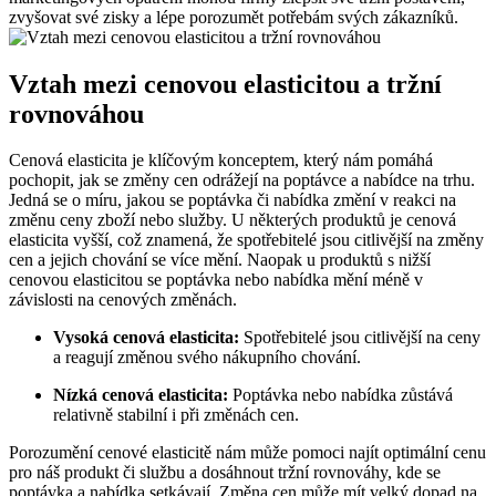
zvyšovat své zisky a lépe porozumět potřebám svých zákazníků.
Vztah mezi cenovou elasticitou a tržní
rovnováhou
Cenová elasticita je klíčovým konceptem, který nám pomáhá
pochopit, jak se změny cen odrážejí na poptávce a nabídce na trhu.
Jedná se o míru, jakou se poptávka či nabídka změní v reakci na
změnu ceny zboží nebo služby. U některých produktů je cenová
elasticita vyšší, což znamená, že spotřebitelé jsou citlivější na změny
cen a jejich chování se více mění. Naopak u produktů s nižší
cenovou elasticitou se poptávka nebo nabídka mění méně v
závislosti na cenových změnách.
Vysoká cenová elasticita:
Spotřebitelé jsou citlivější na ceny
a reagují změnou svého nákupního chování.
Nízká cenová elasticita:
Poptávka nebo nabídka zůstává
relativně stabilní i při změnách cen.
Porozumění cenové elasticitě nám může pomoci najít optimální cenu
pro náš produkt či službu a dosáhnout tržní rovnováhy, kde se
poptávka a nabídka setkávají. Změna cen může mít velký dopad na