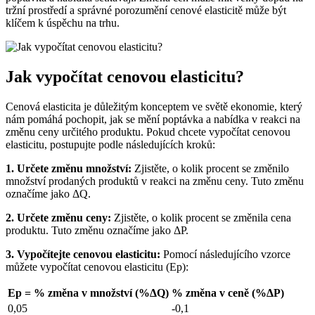
tržní prostředí a správné porozumění cenové elasticitě může být
klíčem k úspěchu na trhu.
Jak vypočítat cenovou elasticitu?
Cenová elasticita je důležitým konceptem ve světě ekonomie, který
nám pomáhá pochopit, jak se mění poptávka a nabídka v reakci na
změnu ceny určitého produktu. Pokud chcete vypočítat cenovou
elasticitu, postupujte podle následujících kroků:
1. Určete změnu množství:
Zjistěte, o kolik procent se změnilo
množství prodaných produktů v reakci na změnu ceny. Tuto změnu
označíme jako ΔQ.
2. Určete změnu ceny:
Zjistěte, o kolik procent se změnila cena
produktu. Tuto změnu označíme jako ΔP.
3. Vypočítejte cenovou elasticitu:
Pomocí následujícího vzorce
můžete vypočítat cenovou elasticitu (Ep):
Ep = % změna v množství (%ΔQ)
% změna v ceně (%ΔP)
0,05
-0,1