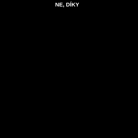
NE, DÍKY