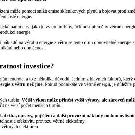
, která může pomoci snížit emise skleníkových plynů a bojovat proti z
ení čisté energie.
gické parametry, jako je výkon turbíny, účinnost přeměny větrné energie
 produkci energie.
ní nákladů na výrobu energie z větru se tento druh obnovitelné energie s
odnikání nebo domácnost.
ratnost investice?
rojům energie, a to z několika důvodů. Jedním z hlavních faktorů, který o
rgie z větru než jiné.
Pokud podnikáte ve větrné energii, je důležité 
ných turbín.
Větší výkon může přinést vyšší výnosy, ale zároveň může 
it na větší počet menších turbín.
Údržba, opravy, pojištění a další provozní náklady mohou ovlivnit 
elnost a efektivitu provozu větrné elektrárny.