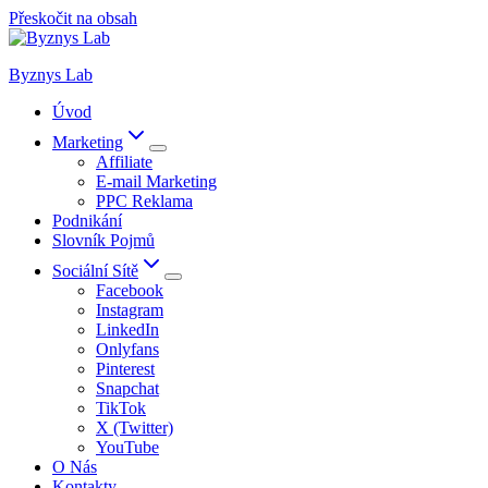
Přeskočit na obsah
Byznys Lab
Úvod
Marketing
Affiliate
E-mail Marketing
PPC Reklama
Podnikání
Slovník Pojmů
Sociální Sítě
Facebook
Instagram
LinkedIn
Onlyfans
Pinterest
Snapchat
TikTok
X (Twitter)
YouTube
O Nás
Kontakty