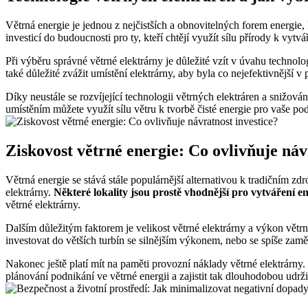
Větrná energie je jednou z nejčistších a obnovitelných forem energie
investicí do budoucnosti pro ty, kteří chtějí využít sílu přírody k vytvář
Při výběru správné větrné elektrárny je důležité vzít v úvahu technolo
také důležité zvážit umístění elektrárny, aby byla co nejefektivnější v
Díky neustále se rozvíjející technologii větrných elektráren a snižová
umístěním můžete využít sílu větru k tvorbě čisté energie pro vaše p
Ziskovost větrné energie: Co ovlivňuje náv
Větrná energie se stává stále populárnější alternativou k tradičním zd
elektrárny.
Některé lokality jsou prostě vhodnější pro vytváření ene
větrné elektrárny.
Dalším důležitým faktorem je velikost větrné elektrárny a výkon větr
investovat do větších turbín se silnějším výkonem, nebo se spíše zaměř
Nakonec ještě platí mít na paměti provozní náklady větrné elektrárny.
plánování podnikání ve větrné energii a zajistit tak dlouhodobou udržit