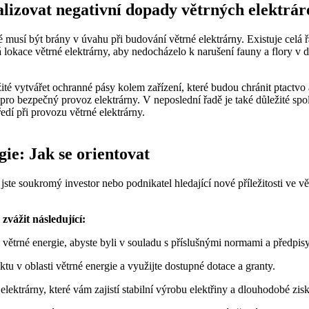
alizovat negativní dopady větrných elektrár
é musí být brány v úvahu při budování větrné elektrárny. Existuje celá 
lokace větrné elektrárny, aby nedocházelo k narušení fauny a flory v dan
té vytvářet ochranné pásy kolem zařízení, které budou chránit ptactvo a
ná pro bezpečný provoz elektrárny. V neposlední řadě je také důležité 
edí při provozu větrné elektrárny.
gie: Jak se orientovat
ste soukromý investor nebo podnikatel hledající nové příležitosti ve vět
zvážit následující:
i větrné energie, abyste byli v souladu s příslušnými normami a předpisy
tu v oblasti větrné energie a využijte dostupné dotace a granty.
lektrárny, které vám zajistí stabilní výrobu elektřiny a dlouhodobé zisk