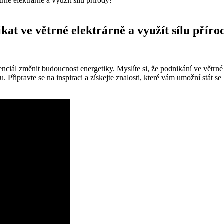
né elektrárně a využít sílu přírody!
at ve větrné elektrárně a využít sílu příro
enciál změnit budoucnost energetiky. Myslíte si, že podnikání ve větrné 
 Připravte se na inspiraci a získejte znalosti, které vám umožní stát se 