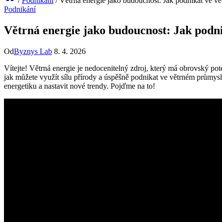
/
Podnikání
/
Větrná energie jako budoucnost: Jak podnikat ve větr
Podnikání
Větrná energie jako budoucnost: Jak podnik
Od
Byznys Lab
8. 4. 2026
Vítejte! Větrná energie je nedocenitelný zdroj, který má obrovský pot
jak můžete využít sílu přírody a úspěšně podnikat ve větrném průmyslu.
energetiku a nastavit nové trendy. Pojďme na to!