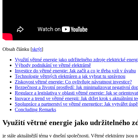
Obsah článku
[
skrýt
]
Využití větrné energie jako udržitelného zdroje elektrické energ
Výhody podnikání ve větrné elektrárně
Investice do větrné energie: Jak začít a co je třeba vzít v úvahu
Technologie větrných elektráren a jak vybrat tu správnou
Ziskovost větrné energie: Co ovlivňuje návratnost investice?
Bezpečnost a životní prostředí: Jak minimalizovat negativní do
Regulace a legislativa v oblasti větrné energie: Jak se orientovat
Inovace a trend ve větrné energii: Jak držet krok s aktuálními 
Spolupráce a partnerství ve větrné energetice: Jak vytvářet ús
Concluding Remarks
Využití větrné energie jako udržitelného z
je stále aktuálnější téma v dnešní společnosti. Větrné elektrárny jsou 