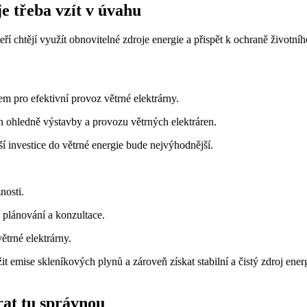
je třeba vzít v úvahu
teří chtějí využít obnovitelné zdroje energie a přispět k ochraně životn
m pro efektivní provoz větrné elektrárny.
ch ohledně výstavby a provozu větrných elektráren.
investice do větrné energie bude nejvýhodnější.
nosti.
í plánování a konzultace.
ětrné elektrárny.
t emise skleníkových plynů a zároveň získat stabilní a čistý zdroj ene
rat tu správnou