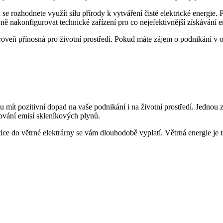
 rozhodnete využít sílu přírody k vytváření čisté elektrické energie. P
vně nakonfigurovat technické zařízení pro co nejefektivnější získávání e
veň přínosná pro životní prostředí. Pokud máte zájem o podnikání v obl
 mít pozitivní dopad na vaše podnikání i na životní prostředí. Jednou
žování emisí skleníkových plynů.
stice do větrné elektrárny se vám dlouhodobě vyplatí. Větrná energie j