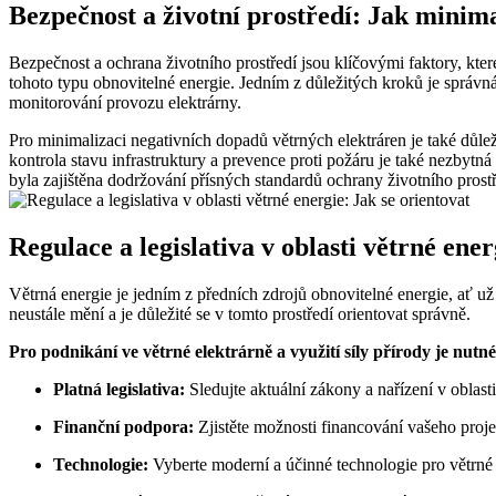
Bezpečnost a životní prostředí: Jak minim
Bezpečnost a ochrana životního prostředí jsou klíčovými faktory, kter
tohoto typu obnovitelné energie. Jedním z důležitých kroků je správná 
monitorování provozu elektrárny.
Pro minimalizaci negativních dopadů větrných elektráren je také důleži
kontrola stavu infrastruktury a prevence proti požáru je také nezbyt
byla zajištěna dodržování přísných standardů ochrany životního prostř
Regulace a legislativa v oblasti větrné ener
Větrná energie je jedním z předních zdrojů obnovitelné energie, ať už j
neustále mění a je důležité se v tomto prostředí orientovat správně.
Pro podnikání ve větrné elektrárně a využití síly přírody je nutné 
Platná legislativa:
Sledujte aktuální zákony a nařízení v oblast
Finanční podpora:
Zjistěte možnosti financování vašeho projek
Technologie:
Vyberte moderní a účinné technologie pro větrné e