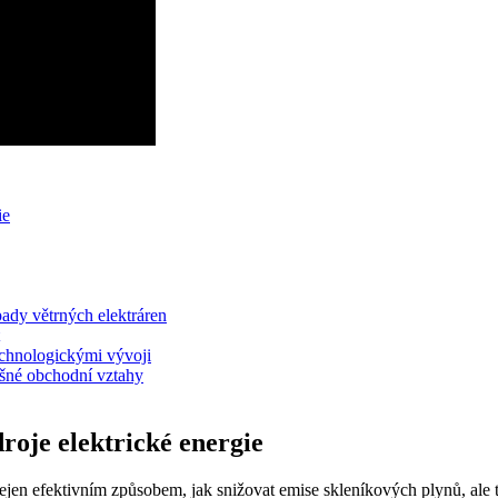
ie
pady větrných elektráren
technologickými vývoji
pěšné obchodní vztahy
droje elektrické energie
nejen efektivním způsobem, jak snižovat emise skleníkových plynů, ale ta