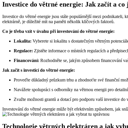
Investice do větrné energie: Jak začít a co 
Investice do větrné energie jsou stále populárnější mezi podnikateli, k
elektrárně, je důležité mít na paměti několik klíčových faktorů.
Co je třeba vzít v úvahu při investování do větrné energie:
Lokalita:
Vyberete si lokalitu s dostatečným větrným potenciále
Regulace:
Zjistěte informace o místních regulacích a předpise
Financování:
Rozhodněte se, jakým způsobem financování vaší 
Jak začít s investicí do větrné energie:
Proveďte důkladný průzkum trhu a zhodnoťte své finanční mož
Navážete spolupráci s odborníky na větrnou energii pro detailn
Zvažte možnosti grantů a dotací pro podporu vaší investice do v
Investování do větrné energie může být efektivním způsobem, jak sníži
Technologie větrných elektráren a jak vyb