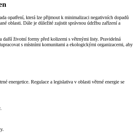
en
řada opatření, která lze přijmout k minimalizaci negativních dopadů
é oblasti. Dále je důležité zajistit správnou údržbu zařízení a
 další životní formy před kolizemi s větrnými listy. Pravidelná
spolupracovat s místními komunitami a ekologickými organizacemi, aby
rné energetice. Regulace a legislativa v oblasti větrné energie se
.
y.