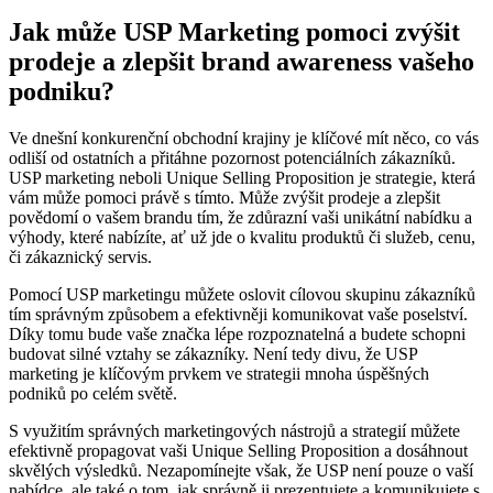
Jak může USP Marketing pomoci zvýšit
‌prodeje a⁣ zlepšit ‍brand awareness vašeho
podniku?
Ve dnešní konkurenční obchodní ⁤krajiny je klíčové mít něco, co vás
odliší od ostatních a přitáhne pozornost ​potenciálních zákazníků.
USP marketing neboli⁢ Unique Selling⁤ Proposition‍ je strategie, která
vám‌ může pomoci‍ právě s tímto. Může⁤ zvýšit ⁢prodeje a zlepšit‍
povědomí o vašem ‍brandu tím,⁣ že zdůrazní vaši unikátní nabídku a
výhody, které nabízíte, ať ⁢už jde o kvalitu produktů či‍ služeb, ⁤cenu,
či zákaznický servis.
Pomocí USP marketingu můžete oslovit​ cílovou skupinu‌ zákazníků
tím správným způsobem a efektivněji‍ komunikovat ⁣vaše poselství.
Díky tomu ‍bude vaše značka​ lépe ⁢rozpoznatelná a ‍budete⁤ schopni
⁣budovat​ silné vztahy ​se ‍zákazníky. Není tedy⁣ divu,‍ že USP
marketing​ je klíčovým prvkem ve strategii mnoha úspěšných
podniků⁤ po ‍celém světě.
S využitím správných marketingových nástrojů ⁢a strategií můžete
efektivně propagovat vaši Unique Selling Proposition a dosáhnout
‍skvělých výsledků.‌ Nezapomínejte však, že USP není‌ pouze o vaší
nabídce, ale také o tom, jak správně ji prezentujete a komunikujete s