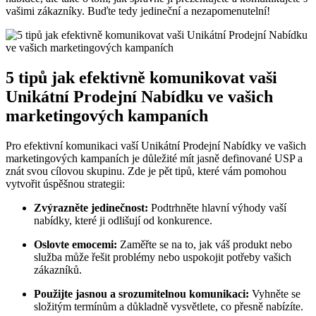
vašimi zákazníky. ​Buďte ‌tedy jedineční ‌a nezapomenutelní!
5 tipů ‍jak efektivně komunikovat ‌vaši
Unikátní Prodejní ‍Nabídku ve vašich
marketingových kampaních
Pro efektivní komunikaci vaší Unikátní Prodejní Nabídky ve ​vašich
marketingových kampaních‌ je důležité mít⁢ jasně definované ‍USP a
znát⁣ svou cílovou skupinu. Zde je pět tipů,⁢ které vám pomohou
vytvořit úspěšnou ​strategii:
Zvýrazněte jedinečnost:
Podtrhněte hlavní‍ výhody vaší
⁤nabídky, které ji odlišují od ⁢konkurence.
Oslovte emocemi:
Zaměřte ‍se na⁤ to, ‍jak váš produkt nebo
služba může řešit⁤ problémy ⁢nebo uspokojit potřeby vašich‌
zákazníků.
Použijte jasnou a srozumitelnou komunikaci:
Vyhněte ⁤se
složitým termínům a důkladně vysvětlete, co přesně nabízíte.