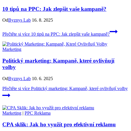
10 tipů na PPC: Jak zlepšit vaše kampaně?
Od
Byznys Lab
16. 8. 2025
Přečtěte si více
10 tipů na PPC: Jak zlepšit vaše kampaně?
Marketing
Politický marketing: Kampaně, které ovlivňují
volby
Od
Byznys Lab
10. 6. 2025
Přečtěte si více
Politický marketing: Kampaně, které ovlivňují volby
Marketing
|
PPC Reklama
CPA sklik: Jak ho využít pro efektivní reklamu