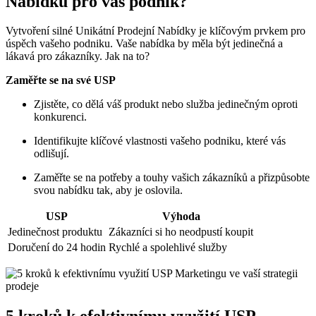
Nabídku pro váš podnik?
Vytvoření silné Unikátní ‌Prodejní Nabídky je ⁢klíčovým prvkem pro
⁣úspěch vašeho podniku. Vaše nabídka by ​měla být jedinečná ⁢a
lákavá‍ pro zákazníky. Jak na to?
Zaměřte ‌se ⁣na své USP
Zjistěte, co dělá⁣ váš produkt ‌nebo ‌služba jedinečným oproti
konkurenci.
Identifikujte⁢ klíčové vlastnosti vašeho​ podniku, které ‍vás
odlišují.
Zaměřte ⁣se na potřeby a⁤ touhy vašich zákazníků a přizpůsobte
svou⁣ nabídku tak, aby je ‌oslovila.
USP
Výhoda
Jedinečnost produktu
Zákazníci ‌si ho neodpustí koupit
Doručení do 24 ⁤hodin
Rychlé a spolehlivé služby