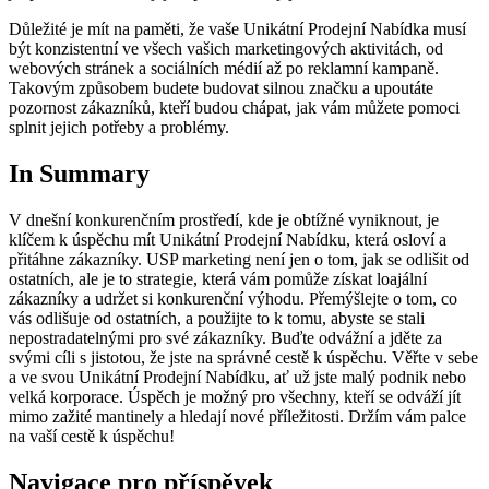
Důležité ⁢je mít na paměti, že vaše Unikátní Prodejní Nabídka musí
být konzistentní ve všech vašich ‍marketingových aktivitách, od
‍webových stránek a sociálních ​médií až⁤ po reklamní kampaně.
Takovým ​způsobem ​budete ⁢budovat‌ silnou značku a upoutáte
pozornost zákazníků, kteří budou ⁤chápat, jak ⁢vám můžete pomoci
⁢splnit jejich potřeby a problémy.
In Summary
V dnešní konkurenčním prostředí, ⁢kde je obtížné ⁣vyniknout, je
klíčem k úspěchu mít Unikátní Prodejní Nabídku, která osloví⁢ a
přitáhne zákazníky. USP marketing není jen o ​tom, jak⁤ se‌ odlišit od
ostatních, ale je to strategie, ‍která vám ‍pomůže získat loajální
zákazníky a udržet⁣ si konkurenční výhodu. Přemýšlejte o tom, co ​
vás⁢ odlišuje od ⁤ostatních, a použijte​ to⁤ k‍ tomu, ‌abyste ⁤se ⁣stali
nepostradatelnými ⁣pro své zákazníky. Buďte⁤ odvážní a jděte za
svými‍ cíli s jistotou, že jste na správné cestě⁤ k úspěchu. Věřte v‌ sebe
a ve svou Unikátní ⁣Prodejní Nabídku, ať už jste ​malý podnik nebo
velká korporace. Úspěch je možný pro ​všechny,⁣ kteří ‍se odváží jít
mimo⁢ zažité mantinely a hledají nové příležitosti. ‍Držím​ vám palce
na vaší ⁢cestě k ⁣úspěchu!
Navigace pro příspěvek