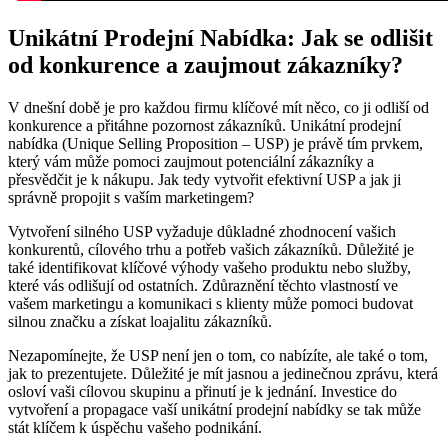
Unikátní Prodejní Nabídka: Jak se odlišit
od konkurence a zaujmout zákazníky?
V dnešní době⁢ je pro každou ‍firmu klíčové mít něco, co ji odliší od
konkurence a⁣ přitáhne pozornost zákazníků. Unikátní prodejní
nabídka ⁢(Unique⁤ Selling Proposition – USP) je právě tím‍ prvkem,⁢
který vám může⁢ pomoci‌ zaujmout potenciální zákazníky ⁢a
přesvědčit je‌ k nákupu.⁤ Jak tedy vytvořit efektivní USP a jak ⁤ji
správně propojit s vaším marketingem?
Vytvoření silného USP⁤ vyžaduje⁤ důkladné zhodnocení vašich
konkurentů, cílového trhu a potřeb vašich zákazníků.​ Důležité je
také ​identifikovat ⁤klíčové výhody vašeho produktu nebo služby,‌
které ⁣vás odlišují od ostatních. Zdůraznění⁣ těchto vlastností ve
vašem ‍marketingu a komunikaci s klienty může pomoci ⁣budovat⁣
silnou‌ značku ​a získat loajalitu zákazníků.
Nezapomínejte,‌ že ⁣USP není jen ‌o tom, co ⁣nabízíte, ale také ⁣o tom,
jak to ‌prezentujete. Důležité je ‌mít jasnou a jedinečnou zprávu,⁣ která
⁤osloví vaši cílovou skupinu⁣ a přinutí⁤ je k jednání. Investice do
vytvoření a propagace vaší⁤ unikátní prodejní nabídky se ‍tak může ​
stát‌ klíčem k úspěchu ⁤vašeho ⁤podnikání.