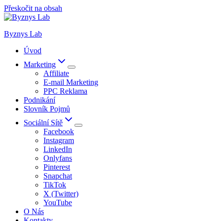
Přeskočit na obsah
Byznys Lab
Úvod
Marketing
Affiliate
E-mail Marketing
PPC Reklama
Podnikání
Slovník Pojmů
Sociální Sítě
Facebook
Instagram
LinkedIn
Onlyfans
Pinterest
Snapchat
TikTok
X (Twitter)
YouTube
O Nás
Kontakty