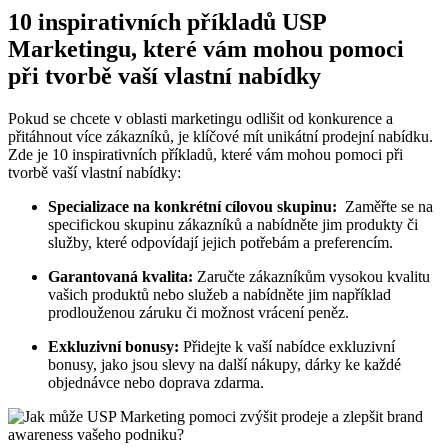
10 inspirativních příkladů ‌USP
Marketingu, které vám mohou⁢ pomoci
při⁢ tvorbě vaší vlastní nabídky
Pokud se chcete v oblasti marketingu odlišit od konkurence a
přitáhnout více zákazníků, je klíčové mít unikátní ‍prodejní nabídku.
Zde je⁢ 10 ⁤inspirativních příkladů, které⁤ vám⁢ mohou ⁤pomoci při
tvorbě vaší vlastní nabídky:
Specializace na konkrétní⁣ cílovou skupinu:
⁢ Zaměřte se na
specifickou skupinu⁢ zákazníků a nabídněte⁣ jim produkty či
služby,‌ které odpovídají jejich potřebám a preferencím.
Garantovaná kvalita:
Zaručte zákazníkům vysokou kvalitu
vašich produktů nebo služeb‍ a nabídněte jim například
prodlouženou záruku či možnost vrácení⁤ peněz.
Exkluzivní bonusy:
Přidejte​ k ​vaší nabídce ​exkluzivní‍
bonusy, jako‍ jsou slevy ⁣na další nákupy, dárky ​ke každé
objednávce nebo doprava zdarma.