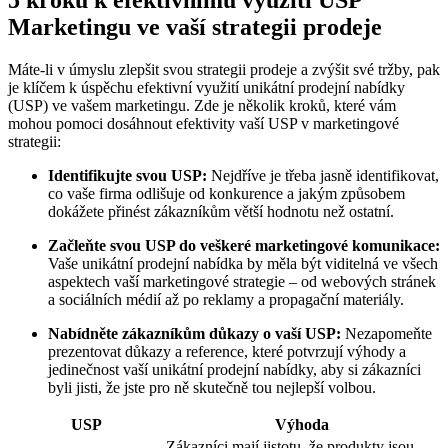
5 kroků ​k efektivnímu ‌využití USP⁢
Marketingu ve vaší strategii⁣ prodeje
Máte-li ⁢v úmyslu⁤ zlepšit svou strategii prodeje a zvýšit své tržby, pak
je‍ klíčem k ‌úspěchu efektivní využití unikátní prodejní ⁤nabídky
(USP) ve ⁣vašem⁣ marketingu. Zde​ je několik kroků, které ⁢vám
mohou ‌pomoci⁢ dosáhnout efektivity vaší USP v ⁤marketingové
strategii:
Identifikujte svou USP:
Nejdříve je ⁢třeba jasně identifikovat,
co vaše⁤ firma ‍odlišuje⁣ od konkurence⁤ a jakým způsobem
dokážete přinést zákazníkům větší hodnotu než ostatní.
Začleňte ⁤svou USP do‌ veškeré marketingové komunikace:
Vaše unikátní prodejní nabídka by měla ​být viditelná ve všech⁤
aspektech vaší ​marketingové strategie – ⁣od webových stránek
a sociálních ⁣médií až ‍po reklamy a‍ propagační ⁤materiály.
Nabídněte zákazníkům důkazy o ​vaší USP:
Nezapomeňte
prezentovat důkazy a reference, ⁤které potvrzují ⁣výhody a
⁤jedinečnost ⁣vaší unikátní prodejní nabídky, aby si zákazníci
byli jisti, že jste pro‍ ně skutečně tou ‍nejlepší volbou.
USP
Výhoda
Zákazníci mají jistotu, že produkty jsou