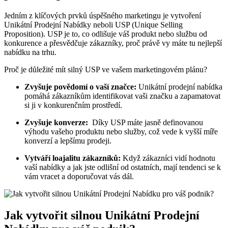
Jedním ⁢z⁣ klíčových​ prvků úspěšného marketingu⁤ je vytvoření
Unikátní Prodejní Nabídky ‍neboli‌ USP (Unique Selling
Proposition). USP​ je to, co odlišuje váš ⁤produkt nebo‍ službu od
konkurence a ​přesvědčuje zákazníky, proč právě ‌vy máte tu nejlepší‌
nabídku ​na trhu.
Proč je ⁣důležité ​mít silný USP​ ve vašem marketingovém plánu?
Zvyšuje‌ povědomí o vaší značce:
Unikátní ​prodejní nabídka⁤
pomáhá zákazníkům identifikovat⁣ vaši značku a zapamatovat
si ji⁤ v konkurenčním prostředí.
Zvyšuje konverze:
⁣ Díky USP ⁤máte jasně‍ definovanou
výhodu vašeho produktu nebo služby, ​což vede k⁣ vyšší⁣ míře
konverzí a⁣ lepšímu prodeji.
Vytváří‌ loajalitu zákazníků:
Když⁣ zákazníci vidí ​hodnotu
vaší nabídky‍ a jak jste‌ odlišní od ostatních, mají tendenci ‌se k
vám ​vracet a doporučovat vás dál.
Jak⁢ vytvořit silnou Unikátní Prodejní⁤