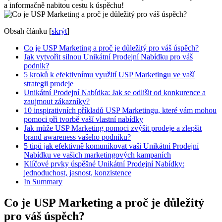
a informačně nabitou cestu k ⁤úspěchu!
Obsah článku
[
skrýt
]
Co ‍je USP Marketing a proč je důležitý ⁤pro váš úspěch?
Jak⁢ vytvořit silnou Unikátní Prodejní⁤ Nabídku pro váš
podnik?
5 kroků ​k efektivnímu ‌využití USP⁢ Marketingu ve vaší
strategii⁣ prodeje
Unikátní Prodejní Nabídka: Jak se odlišit od konkurence a
zaujmout zákazníky?
10 inspirativních příkladů ‌USP Marketingu, které vám mohou⁢
pomoci při⁢ tvorbě vaší vlastní nabídky
Jak může USP Marketing pomoci zvýšit ‌prodeje a⁣ zlepšit
‍brand awareness vašeho podniku?
5 tipů ‍jak efektivně komunikovat ‌vaši Unikátní Prodejní
‍Nabídku ve vašich marketingových kampaních
Klíčové prvky úspěšné Unikátní Prodejní ⁣Nabídky:
jednoduchost, jasnost, konzistence
In Summary
Co ‍je USP Marketing a proč je důležitý
⁤pro váš úspěch?