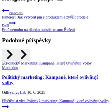
Předchozí
Pinterest: Jak vytvořit pin s produktem a zvýšit prodeje
Další
Proč nemohu na tiktoku spustit stream: Řešení
Podobné příspěvky
Marketing
Politický marketing: Kampaně, které ovlivňují
volby
Od
Byznys Lab
10. 6. 2025
Přečtěte si více
Politický marketing: Kampaně, které ovlivňují volby