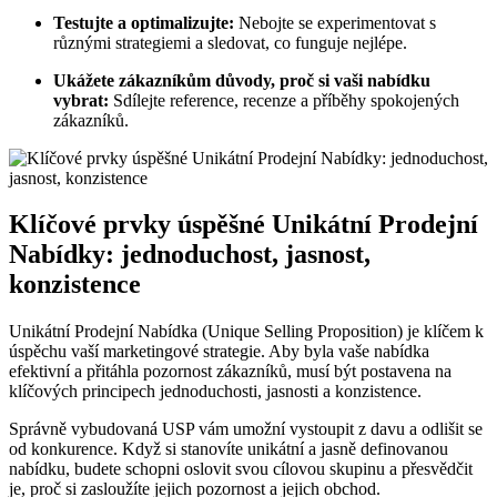
Testujte a optimalizujte:
Nebojte se ⁣experimentovat s
různými strategiemi a‍ sledovat, co funguje​ nejlépe.
Ukážete zákazníkům důvody, proč si vaši⁣ nabídku
vybrat:
Sdílejte⁢ reference, recenze a příběhy spokojených
zákazníků.
Klíčové prvky úspěšné Unikátní Prodejní
⁣Nabídky: jednoduchost, jasnost,
konzistence
Unikátní Prodejní ⁣Nabídka (Unique Selling‍ Proposition) je klíčem k
úspěchu vaší marketingové strategie. Aby ⁤byla vaše ​nabídka
efektivní a⁤ přitáhla pozornost zákazníků, musí být postavena na
klíčových ‍principech jednoduchosti, jasnosti a⁤ konzistence.
Správně vybudovaná USP vám umožní vystoupit z ​davu a odlišit se
od⁣ konkurence. ⁤Když si stanovíte unikátní a ​jasně definovanou
nabídku,​ budete⁣ schopni oslovit svou cílovou skupinu​ a přesvědčit
⁤je, proč si ‍zasloužíte jejich pozornost ⁤a ​jejich obchod.