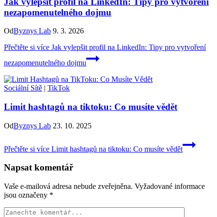
Jak vylepšit profil na LinkedIn: Tipy pro vytvoření
nezapomenutelného dojmu
Od
Byznys Lab
9. 3. 2026
Přečtěte si více
Jak vylepšit profil na LinkedIn: Tipy pro vytvoření
nezapomenutelného dojmu
Sociální Sítě
|
TikTok
Limit hashtagů na tiktoku: Co musíte vědět
Od
Byznys Lab
23. 10. 2025
Přečtěte si více
Limit hashtagů na tiktoku: Co musíte vědět
Napsat komentář
Vaše e-mailová adresa nebude zveřejněna.
Vyžadované informace
jsou označeny
*