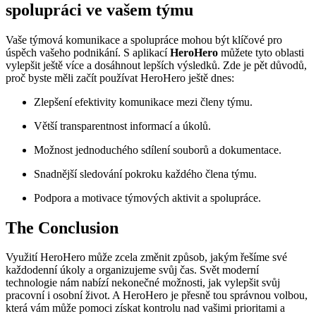
spolupráci ve vašem týmu
Vaše týmová komunikace a spolupráce mohou být klíčové pro
úspěch vašeho podnikání. S aplikací
HeroHero
můžete tyto oblasti
vylepšit ještě více a dosáhnout lepších výsledků. Zde je pět důvodů,
proč byste měli začít používat HeroHero ještě dnes:
Zlepšení efektivity komunikace mezi členy týmu.
Větší transparentnost informací a úkolů.
Možnost jednoduchého sdílení souborů a dokumentace.
Snadnější sledování pokroku každého člena týmu.
Podpora a motivace týmových aktivit a spolupráce.
The Conclusion
Využití HeroHero může zcela změnit způsob, jakým řešíme své
každodenní úkoly a organizujeme svůj čas. Svět moderní
technologie nám nabízí nekonečné možnosti, jak vylepšit svůj
pracovní i osobní život. A HeroHero je přesně tou správnou volbou,
která vám může pomoci získat kontrolu nad vašimi prioritami a