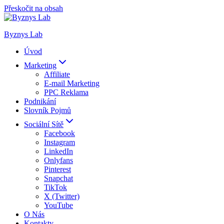
Přeskočit na obsah
Byznys Lab
Úvod
Marketing
Affiliate
E-mail Marketing
PPC Reklama
Podnikání
Slovník Pojmů
Sociální Sítě
Facebook
Instagram
LinkedIn
Onlyfans
Pinterest
Snapchat
TikTok
X (Twitter)
YouTube
O Nás
Kontakty