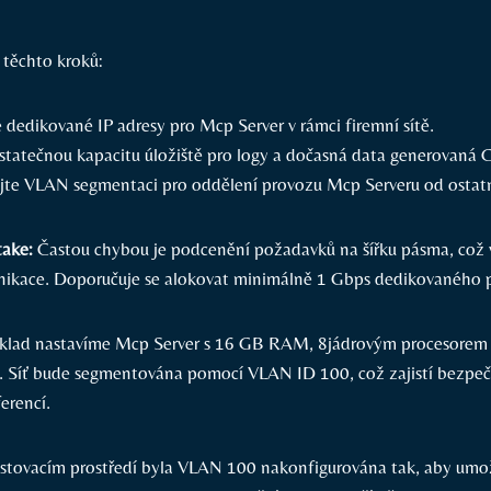
 těchto kroků:
 dedikované IP adresy pro Mcp Server v⁢ rámci firemní sítě.
statečnou⁤ kapacitu úložiště pro logy a dočasná data ⁤generovaná
te VLAN segmentaci pro oddělení provozu Mcp Serveru od ostatn
ake:
Častou chybou je podcenění požadavků na šířku⁣ pásma, což 
nikace. Doporučuje ⁣se alokovat minimálně 1 Gbps dedikovaného 
říklad nastavíme Mcp Server s 16 GB RAM, 8jádrovým procesorem⁣
B. Síť bude segmentována⁤ pomocí VLAN ID 100, což zajistí bezpe
ferencí.
stovacím prostředí byla VLAN 100 nakonfigurována tak, aby umožn