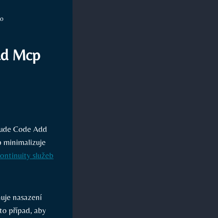
no
dd Mcp
laude Code Add
p⁤ minimalizuje
kontinuity služeb
nuje nasazení
to případ, aby