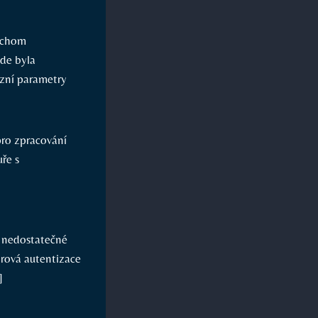
bychom
kde byla
zní parametry
ro zpracování
ře s
e nedostatečné
rová autentizace
]