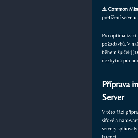
⚠️ Common Mist
přetížení ⁤server
Pro optimalizaci
požadavků. V naš
během⁢ špiček[[
nezbytná pro udrž
Příprava i
Server
V této fázi přípr
síťové a hardwar
servery splňovaly
latencí.