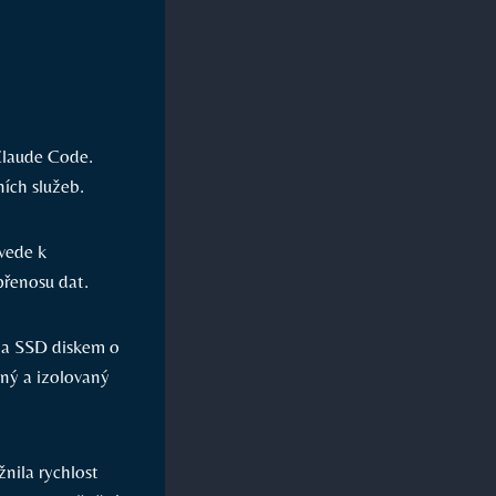
 Claude Code.
ích služeb.
vede k
přenosu dat.
 a⁣ SSD diskem o
čný a izolovaný
ila rychlost⁣