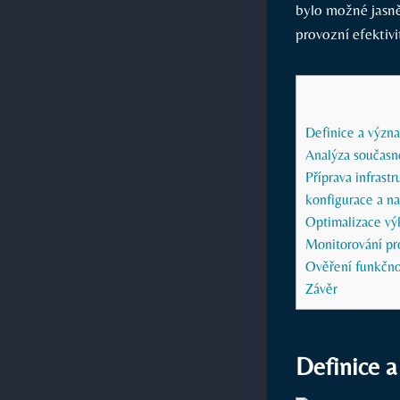
bylo možné jasně
provozní efektivi
Definice a význ
Analýza současn
Příprava infrast
konfigurace a na
Optimalizace ⁣v
Monitorování pr
Ověření funkčno
Závěr
Definice 