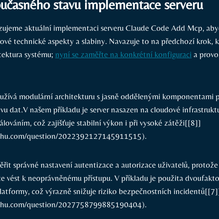
oučasného stavu implementace serveru
lyzujeme aktuální implementaci serveru Claude Code Add Mcp, a
íčové technické⁢ aspekty a slabiny. Navazuje to⁤ na předchozí krok, 
tektura systému;
nyní se zaměřte na konkrétní konfiguraci
a provo
žívá modulární architekturu s jasně oddělenými ⁣komponentami p
u dat.V našem příkladu je server⁣ nasazen na cloudové infrastruktu
ováním, což ⁣zajišťuje stabilní výkon i při vysoké zátěži[[8]]
hihu.com/question/2022392127145911515).
řit správné nastavení ⁣autentizace a ⁣autorizace uživatelů, protož
 vést k neoprávněnému přístupu. V příkladu je použita dvoufakto
platformy, což výrazně snižuje riziko bezpečnostních incidentů[[7]
hihu.com/question/2027758799885190404).