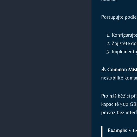
Postupujte podle
Konfigurujte
Zajistěte do
Implementuj
⚠️ Common Mist
nestabilitě komu
Pro náš běžící p
kapacitě ⁢500 ⁢G
⁣provoz bez⁢ inter
Example:
V te