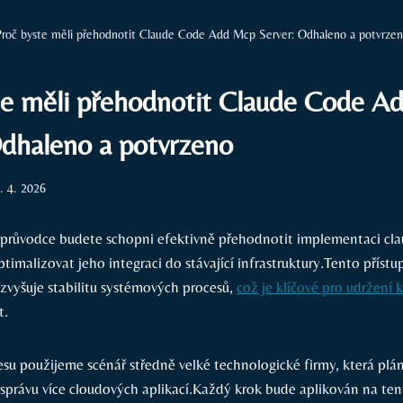
Proč byste měli přehodnotit Claude Code Add Mcp Server: Odhaleno a potvrze
te měli přehodnotit Claude Code A
Odhaleno a potvrzeno
. 4. 2026
 průvodce budete schopni efektivně přehodnotit implementaci c
imalizovat jeho ⁢integraci do stávající infrastruktury.Tento přístu
 zvyšuje stabilitu systémových procesů,
což je klíčové pro udržení 
t.
cesu použijeme scénář středně velké technologické firmy, která plá
správu více cloudových aplikací.Každý krok bude aplikován na ten