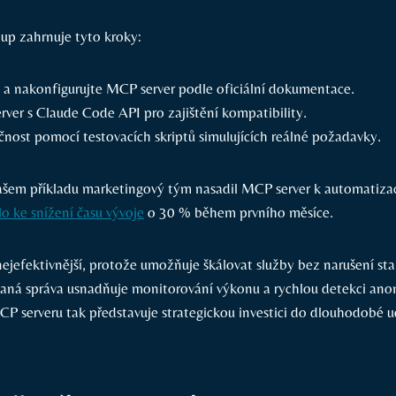
p zahrnuje tyto kroky:
 a nakonfigurujte MCP⁣ server podle oficiální dokumentace.
erver s Claude Code API⁤ pro zajištění kompatibility.
nost pomocí testovacích skriptů simulujících reálné ⁢požadavky.
šem příkladu marketingový ⁣tým nasadil MCP server k automatiza
o ke snížení času ⁣vývoje
o 30 % během prvního měsíce.
 nejefektivnější, protože umožňuje škálovat služby bez narušení ⁣sta
vaná správa usnadňuje monitorování výkonu a rychlou detekci anom
 serveru tak představuje strategickou ⁣investici do dlouhodobé ud