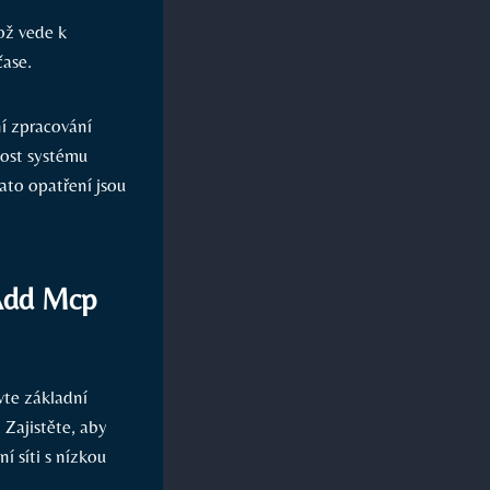
ž⁤ vede k
čase.
í zpracování
nost systému
to opatření jsou
 Add Mcp
vte základní
 Zajistěte, aby
í síti s nízkou