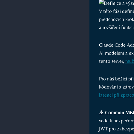
V této fázi defi
předchozích kroků
a rozšíření funkc
Claude Code Add 
AI modelem a ext
tento server,
může
Pro⁣ náš běžící p
kódování a zárove
latenci ⁢při zprac
⚠️ Common Mist
vede k bezpečnos
JWT pro zabezpeč