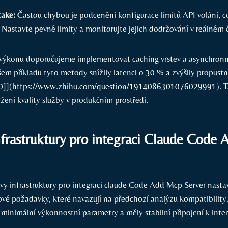
ake:
Častou chybou je podcenění konfigurace limitů API volání, co
u. Nastavte pevné limity a monitorujte jejich dodržování v ⁣reálném 
 výkonu doporučujeme implementovat caching vrstev a asynchronn
em příkladu tyto ⁤metody snížily latenci o 30 % a zvýšily propust
10]](https://www.zhihu.com/question/1914086301076029991). Ta
ení kvality služby v ⁣produkčním prostředí.
nfrastruktury pro integraci Claude Code
avy infrastruktury pro integraci claude Code Add Mcp Server nasta
ové požadavky, které navazují na předchozí analýzu kompatibility.
 minimální výkonnostní parametry a měly stabilní připojení k intern