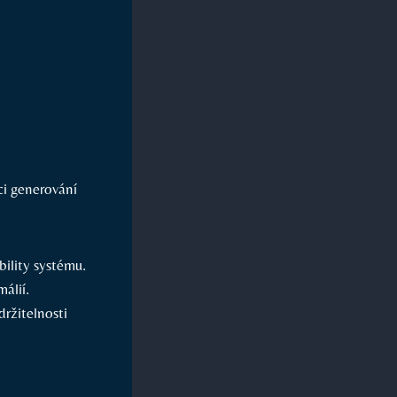
ci generování
bility systému.
álií.
ržitelnosti