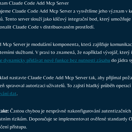
nujeme Claude Code Add Mcp Server a vysvětlíme jeho význam v 
. Tento server slouží jako klíčový integrační bod, který umožňuje 
ionalit Claude Code v distribuovaném prostředí.
Mcp⁣ Server je modulární⁤ komponenta, která zajišťuje komunikac
erními službami. V praxi to⁣ znamená, že například vývojář, kter
 dynamicky přidávat ⁢nové funkce bez nutnosti zásahu
do jádra s
říklad⁢ nastavte Claude Code Add Mcp Server tak, aby⁢ přijímal po
ň spravoval autorizaci uživatelů.⁤ To zajistí hladký průběh operací
ování dat
.
ake:
Častou chybou je nesprávné nakonfigurování autentizačních 
tním rizikům. Doporučuje se⁣ implementovat ověřené standardy OA
ení přístupu.