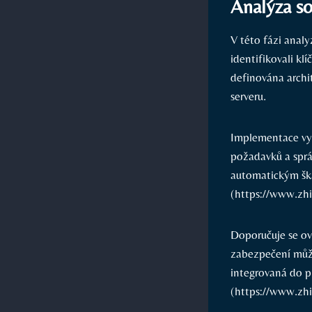
Analýza s
V této fázi ana
identifikovali kl
definována archi
serveru.
Implementace vyu
požadavků a správ
automatickým škál
(https://www.z
Doporučuje se ově
zabezpečení může
integrovaná ⁣do ⁣
(https://www.z