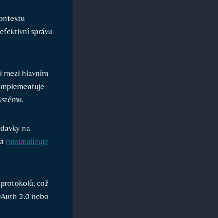
kontextu
efektivní správu
i ⁤mezi hlavním
ý implementuje
ystému.
žadavky na
 a
minimalizuje
protokolů, což
uth⁢ 2.0 ⁤nebo