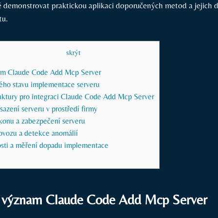
 demonstrovat praktickou aplikaci doporučených metod a jejich⁣ 
tu.
Obsah článku
[
skrýt
]
am Claude Code Add Mcp⁤ Server
ého stavu implementace serveru
ruktury pro integraci Claude Code Add Mcp Server
sazení serveru⁣ v prostředí firmy
ýkonu a zabezpečení serveru
ovozu a detekce anomálií
sti a měření dopadu implementace
a význam Claude Code Add Mcp⁤ Server