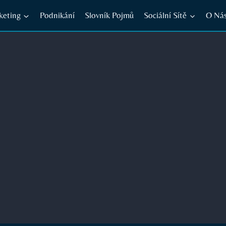
keting
Podnikání
Slovník Pojmů
Sociální Sítě
O Ná