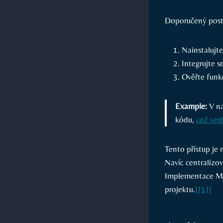
Doporučený postu
Nainstalujte
Integrujte s
Ověřte funkč
Example:
V na
kódu,
což vedl
Tento⁢ přístup je
Navíc centralizo
Implementace MCP
projektu.
[[1]]