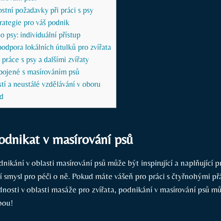
stní požadavky při práci s psy
rategie pro váš podnik
 psy: individuální přístup
podpora lokálních útulků pro zvířata
práce s psy a dalšími zvířaty
spojené s masírováním psů
í a neustálé vzdělávání v oboru
d
podnikat v masírování psů
ikání v oblasti masírování psů může být inspirující a naplňující p
jí smysl pro péči o ně. Pokud máte vášeň pro práci s čtyřnohými přá
dnosti v oblasti masáže pro zvířata, podnikání v masírování psů m
bou!