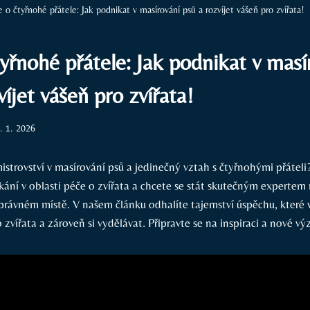
 o čtyřnohé přátele: Jak podnikat v masírování psů a rozvíjet vášeň pro zvířata!
yřnohé přátele: Jak podnikat v masí
víjet vášeň pro zvířata!
. 1. 2026
mistrovství v masírování psů a jedinečný vztah s čtyřnohými přáte
kání v oblasti péče o zvířata a chcete se stát skutečným expertem
 správném místě. V našem článku odhalíte tajemství úspěchu, kter
o zvířata a zároveň si vydělávat. Připravte se na inspiraci a nové v