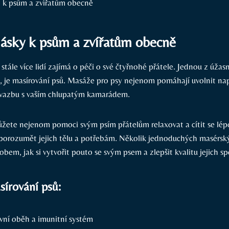
lásky k psům a zvířatům obecně
stále více lidí zajímá o péči o své čtyřnohé přátele. Jednou z úžasn
 je masírování psů. Masáže pro psy nejenom pomáhají uvolnit napě
ši vazbu s vaším chlupatým kamarádem.
ete nejenom pomoci svým psím přátelům relaxovat a cítit se lépe
 porozumět jejich tělu a potřebám. Několik jednoduchých masérs
bem, jak si vytvořit pouto se svým psem a zlepšit kvalitu jejich s
sírování psů:
evní oběh a imunitní systém