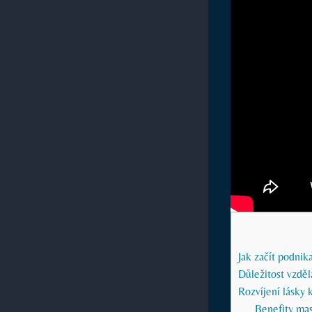
Jak začít podnik
Důležitost vzděl
Rozvíjení lásky
Benefity mas