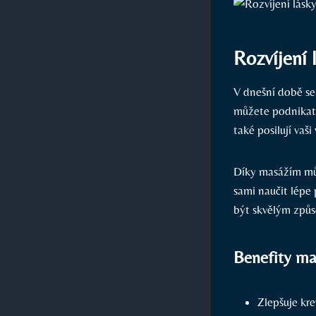
Rozvíjení 
V dnešní době se 
můžete podnikat,
také posilují va
Díky masážím můž
sami naučit lépe
být skvělým způso
Benefity ma
Zlepšuje kr