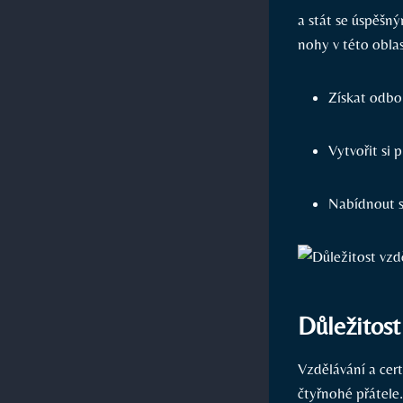
a stát se úspěšný
nohy v této oblas
Získat odbor
Vytvořit si 
Nabídnout sv
Důležitost
Vzdělávání a cert
čtyřnohé přátele