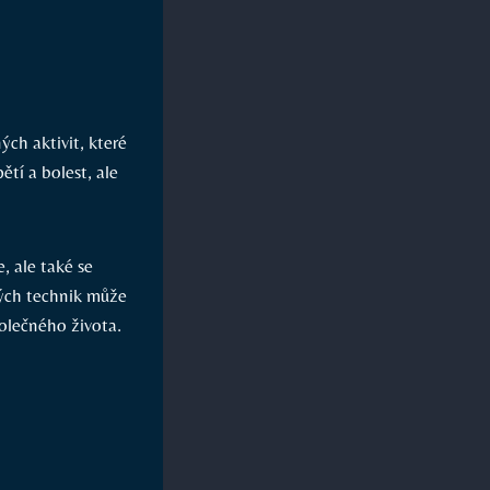
ých aktivit, které
tí a bolest, ale
, ale také se
kých technik může
polečného života.