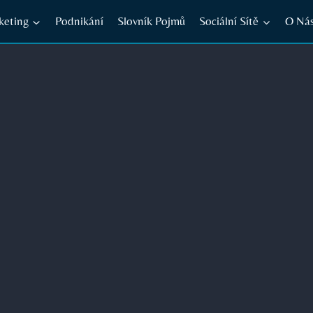
keting
Podnikání
Slovník Pojmů
Sociální Sítě
O Ná