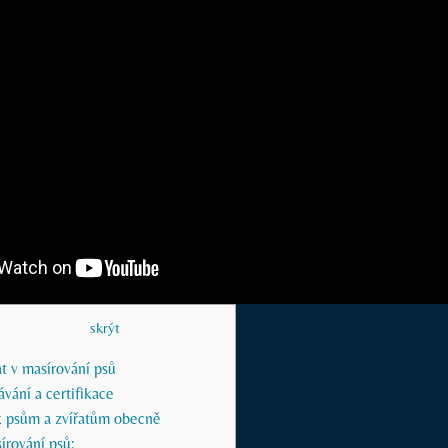
Obsah článku
[
skrýt
]
at v masírování psů
ávání a certifikace
 k psům a zvířatům obecně
írování psů: