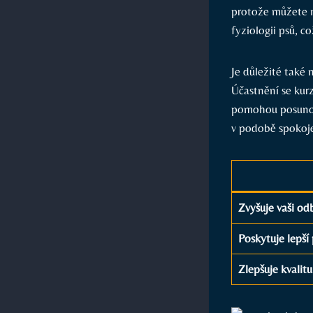
protože můžete n
fyziologii psů, c
Je důležité také 
Účastnění se kur
pomohou posunout
v podobě spokoje
Zvyšuje vaši o
Poskytuje lepší
Zlepšuje kvalitu