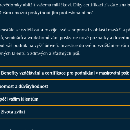
evědomky ublížit vašemu miláčkovi. Díky certifikaci získáte znalo
ož vám umožní poskytnout jim profesionální péči.
neustále se vzdělávat a rozvíjet své schopnosti v oblasti masáží a p
zů, seminářů a workshopů vám poskytne nové poznatky a dovednos
 váš podnik na vyšší úroveň. Investice do svého vzdělání se vám
ných klientů a zdravých a šťastných psů.
Benefity vzdělávání a certifikace pro podnikání v masírování psů:
dbornost a důvěryhodnost
 péči vašim klientům
 života zvířat