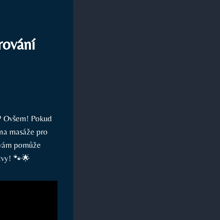
rování
li? Ovšem! Pokud
 na masáže pro
é vám pomůže
ýzvy! 🐾🌟