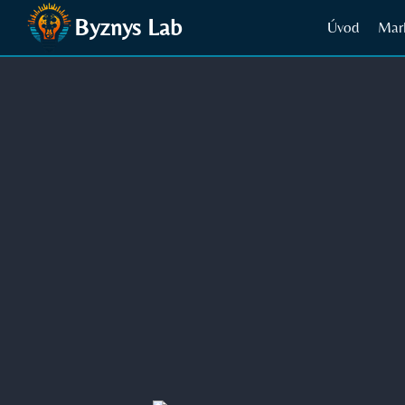
Přeskočit
Byznys Lab
Úvod
Mar
na
obsah