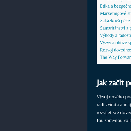
Etika a bezpečno
Marketingové st
Zakázková péče o
Samaritánství a 
Výhody a radosti 
Výzvy a obtíže 
Rozvoj dovednost
The Way Forwar
Jak začít 
Vývoj nového podn
rádi zvířata a ma
rozvíjet své dove
tou správnou vol