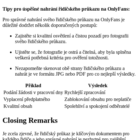
Tipy pro úspěšné nahrání řidičského průkazu na OnlyFans:
Pro správné nahrání svého řidičského průkazu na OnlyFans je
důležité dodržet několik doporučených postupů:
Zajistěte si kvalitní osvětlení a čistou pozadí pro fotografii
svého řidičského průkazu.
Ujistěte se, že fotografie je ostrá a čitelná, aby byla splněna
veškerá potřebná kritéria pro ověření totožnosti.
Nezapomeňte skenovat obě strany řidičského průkazu a
nahrát je ve formátu JPG nebo PDF pro co nejlepší výsledky.
Příklad
Výsledek
Podání žádosti v pracovní dny
Rychlejší zpracování
Vyplacení předplatného
Zablokování obsahu pro neplatiče
Kvalitní obsah
Spolehliví a spokojení odběratelé
Closing Remarks
Je zcela zjevné, že řidičský průkaz je klíčovým dokumentem pro
každého řidiče a jeho správné nahrání je nezbytné pro zajištění