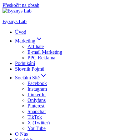
Přeskočit na obsah
Byznys Lab
Úvod
Marketing
Affiliate
E-mail Marketing
PPC Reklama
Podnikání
Slovník Pojmů
Sociální Sítě
Facebook
Instagram
LinkedIn
Onlyfans
Pinterest
Snapchat
TikTok
X (Twitter)
YouTube
O Nás
Kontakty