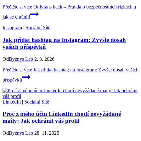
Přečtěte si více
Onlyfans hack – Pravda o bezpečnostních rizicích a
jak se chránit!
Instagram
|
Sociální Sítě
Jak přidat hashtag na Instagram: Zvyšte dosah
vašich příspěvků
Od
Byznys Lab
2. 3. 2026
Přečtěte si více
Jak přidat hashtag na Instagram: Zvyšte dosah vašich
příspěvků
LinkedIn
|
Sociální Sítě
Proč z mého účtu LinkedIn chodí nevyžádané
maily: Jak ochránit váš profil
Od
Byznys Lab
28. 11. 2025