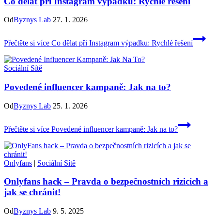
Co dělat při Instagram výpadku: Rychlé řešení
Od
Byznys Lab
27. 1. 2026
Přečtěte si více
Co dělat při Instagram výpadku: Rychlé řešení
Sociální Sítě
Povedené influencer kampaně: Jak na to?
Od
Byznys Lab
25. 1. 2026
Přečtěte si více
Povedené influencer kampaně: Jak na to?
Onlyfans
|
Sociální Sítě
Onlyfans hack – Pravda o bezpečnostních rizicích a
jak se chránit!
Od
Byznys Lab
9. 5. 2025