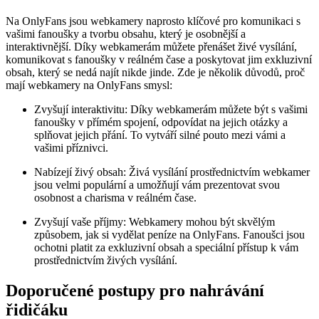
Na OnlyFans jsou webkamery naprosto klíčové pro komunikaci s
vašimi fanoušky a tvorbu obsahu, který je osobnější a
interaktivnější. Díky webkamerám můžete přenášet živé vysílání,
komunikovat s fanoušky v reálném čase a poskytovat jim exkluzivní
obsah, který se nedá najít nikde jinde. Zde je několik důvodů, proč
mají webkamery na OnlyFans smysl:
Zvyšují interaktivitu: Díky webkamerám můžete být s vašimi
fanoušky v přímém spojení, odpovídat na jejich otázky a
splňovat jejich přání. To vytváří silné pouto mezi vámi a
vašimi příznivci.
Nabízejí živý obsah: Živá vysílání prostřednictvím webkamer
jsou velmi populární a umožňují vám prezentovat svou
osobnost a charisma v reálném čase.
Zvyšují vaše příjmy: Webkamery mohou být skvělým
způsobem, jak si vydělat peníze na OnlyFans. Fanoušci jsou
ochotni platit za exkluzivní obsah a speciální přístup k vám
prostřednictvím živých vysílání.
Doporučené postupy pro nahrávání
řidičáku