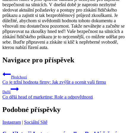
bezpečnosti na silnicích. V dnešní době je naprosto nezbytné
sledovat aktuální požadavky a postupy pro získání řidičského
průkazu a zajistit si tak bezproblémový průjezd zkouškami. Je
důležité, abychom si uvědomili hodnotu tohoto dokumentu a
věnovali mu dostatečnou pozornost. Takže neváhejte a začněte se
připravovat na zkoušky hned teď! Vaše bezpečnost na silnicích a
získání řidičského průkazu je to nejcennější, co můžete udělat pro
sebe. Buďte připraveni a získáte si klíč k nepřeberné svobodě,
kterou nabízí řízení auta.
Navigace pro příspěvek
Předchozí
Co je tržní hodnota firmy: Jak zvýšit a ocenit vaši firmu
Další
Co dělá head of marketing: Role a odpovědnosti
Podobné příspěvky
Instagram
|
Sociální Sítě