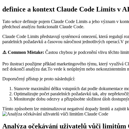
definice a kontext Claude Code Limits v A
Tato sekce definuje pojem Claude Code Limits a jeho význam v kontext
předchozí analýzu funkcionalit⁤ Claude Code.
Claude Code Limits představují systémová omezení, která regulují ro
paralelních⁢ požadavků a časovou náročnost jednotlivých operací.V 
⚠️ Common Mistake:
Častou chybou je podcenění vlivu těchto limitů
Pro ilustraci použijme ⁢příklad marketingového týmu, který využívá 
⁣než dokončí analýzu dat.To vede k neúplným nebo nekonzistentním
Doporučený přístup je proto následující:
Stanovte maximální délku vstupních dat podle dokumentace m
Optimalizujte počet paralelních požadavků tak, aby nepřekročil
Monitorujte dobu odezvy a přizpůsobte složitost úloh dostupn
Tímto způsobem lze minimalizovat negativní dopady limitů a zajisti
Analýza očekávání uživatelů vůči limitům 