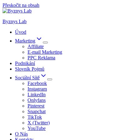
Přeskočit na obsah
Byznys Lab
Úvod
Marketing
Affiliate
E-mail Marketing
PPC Reklama
Podnikání
Slovník Pojmů
Sociální Sítě
Facebook
Instagram
LinkedIn
Onlyfans
Pinterest
Snapchat
TikTok
X (Twitter)
YouTube
O Nás
Kontakty