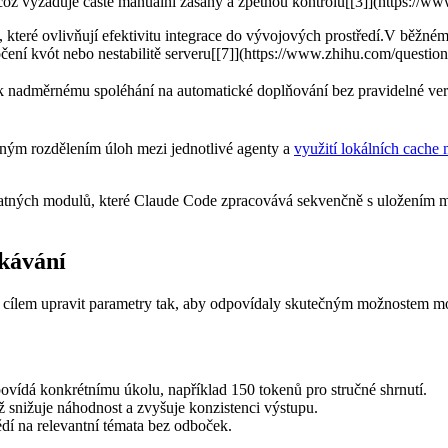
 což ⁤vyžaduje časté manuální zásahy a zpětnou kontrolu[[3]](https:
 které ovlivňují efektivitu integrace ⁢do vývojových prostředí.V běžn
očení kvót nebo nestabilitě serveru[[7]](https://www.zhihu.com/quest
adměrnému spoléhání na automatické doplňování bez pravidelné verifik
sným rozdělením úloh mezi jednotlivé agenty a
využití lokálních cache 
tných modulů, které Claude Code zpracovává sekvenčně ⁢s uložením ⁣me
ekávání
e cílem upravit parametry ⁣tak, aby odpovídaly skutečným možnostem mod
ovídá konkrétnímu úkolu, například ⁤150 tokenů pro stručné shrnutí.
ž snižuje náhodnost a zvyšuje ⁤konzistenci výstupu.
ědí na relevantní témata bez odboček.