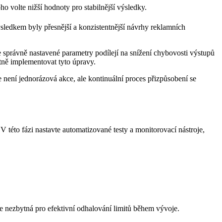
 volte nižší hodnoty pro stabilnější⁢ výsledky.
ledkem byly přesnější a konzistentnější návrhy ⁣reklamních
se správně nastavené parametry podílejí na snížení chybovosti výstupů
tně implementovat tyto úpravy.
e není jednorázová akce, ale kontinuální proces přizpůsobení se
 této ⁤fázi nastavte automatizované testy a monitorovací nástroje,
je nezbytná pro efektivní odhalování limitů během vývoje.