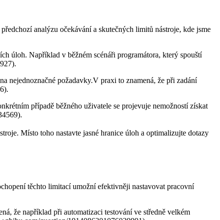
a předchozí analýzu ⁣očekávání a skutečných limitů nástroje, kde jsme
ch⁢ úloh. Například v běžném scénáři programátora, který spouští
927).
ci na nejednoznačné požadavky.V praxi to znamená, že při zadání
6).
onkrétním případě běžného uživatele se projevuje nemožností získat
34569).
oje. Místo toho nastavte jasné hranice úloh a optimalizujte dotazy
chopení těchto limitací umožní efektivněji nastavovat pracovní
mená, že například při automatizaci testování ve středně velkém