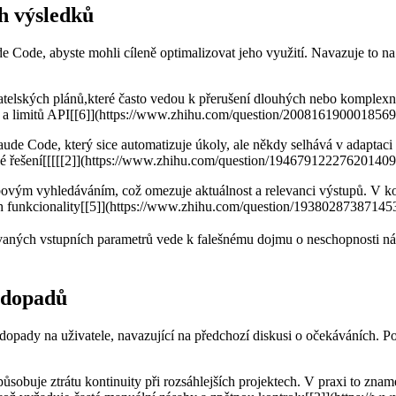
ch výsledků
ude Code, abyste mohli cíleně optimalizovat jeho využití. Navazuje to n
atelských plánů,které často vedou k přerušení dlouhých nebo komplexní
u ⁣a limitů API[[6]](https://www.zhihu.com/question/2008161900018569
aude Code, který ⁣sice automatizuje úkoly, ale někdy selhává v adapta
né řešení[[[[[2]](https://www.zhihu.com/question/194679122276201409
ebovým ⁤vyhledáváním, což omezuje aktuálnost a relevanci výstupů. V k
rch funkcionality[[5]](https://www.zhihu.com/question/19380287387145
aných ⁢vstupních parametrů vede k falešnému dojmu o neschopnosti nástr
 dopadů
 dopady na uživatele, navazující na předchozí diskusi o očekáváních. Po
způsobuje ztrátu kontinuity při rozsáhlejších projektech. V praxi to zna