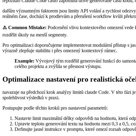
repozitáři Claude Code často zapomíná dříve generované části kódu,
dalším významným faktorem jsou limity API volání a rychlost odezvy,
reálném čase, dochází k prodlevám a přerušení workflow kvůli překr
⚠️ Common Mistake:
Podcenění vlivu kontextového omezení vede k n
rozdělit úkoly na menší segmenty.
Pro optimalizaci doporučujeme implementovat modulární přístup s ja
výrazně zlepšuje stabilitu i přes omezený kontextový rámec.
Example:
Vývojový tým rozdělil generování funkcí do samosta
celého projektu a zvýšila se přesnost výstupu.
Optimalizace nastavení pro realistická oč
navazuje na předchozí krok analýzy limitů claude Code. V této fázi j
spolehlivost výsledků v praxi.
Postupujte podle těchto kroků pro nastavení parametrů:
Nastavte limit maximální délky odpovědi na hodnotu,⁢ která odp
Upravte teplotu generování textu na hodnotu mezi 0,3 a 0,5, co
Definujte ⁤jasné instrukce v promptu, které omezí rozsah odpov