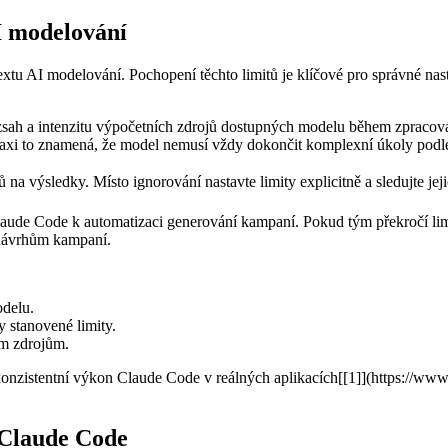
I modelování
u AI modelování. Pochopení těchto limitů je klíčové⁤ pro správné nasta
zsah a intenzitu výpočetních zdrojů dostupných modelu během zpracován
praxi to znamená, že model nemusí vždy dokončit komplexní úkoly podl
 na výsledky. Místo ignorování nastavte limity explicitně a sledujte jej
Claude Code k automatizaci generování kampaní. Pokud tým překročí lim
 návrhům kampaní.
odelu.
y stanovené limity.
ým zdrojům.
t konzistentní výkon Claude Code v reálných aplikacích[[1]](https:/
Claude⁣ Code