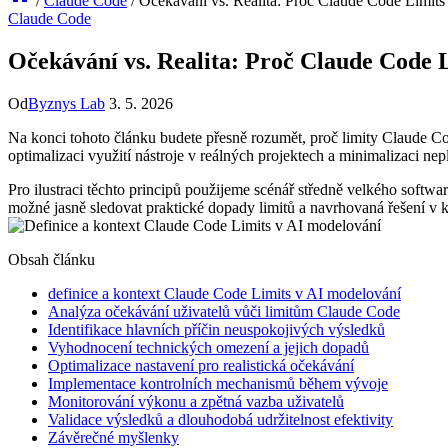
/
Claude Code
/
Očekávání vs. Realita: Proč Claude Code Limit
Claude Code
Očekávání vs. Realita: Proč Claude Code
Od
Byznys Lab
3. 5. 2026
Na konci tohoto článku budete přesně rozumět, proč limity⁤ Claude Co
optimalizaci využití nástroje v reálných projektech a minimalizaci n
Pro ilustraci těchto principů použijeme scénář středně ⁢velkého soft
možné jasně sledovat praktické dopady limitů a navrhovaná řešení v 
Obsah článku
definice a kontext Claude Code Limits v AI modelování
Analýza očekávání uživatelů vůči limitům Claude⁣ Code
Identifikace hlavních příčin neuspokojivých výsledků
Vyhodnocení technických omezení a jejich dopadů
Optimalizace nastavení pro realistická očekávání
Implementace kontrolních mechanismů během vývoje
Monitorování výkonu a zpětná vazba uživatelů
Validace výsledků a dlouhodobá udržitelnost efektivity
Závěrečné myšlenky