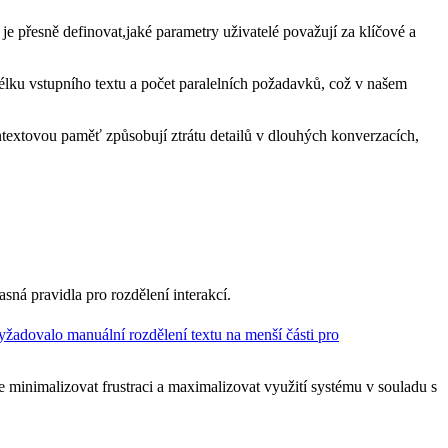
e⁤ přesně definovat,jaké parametry uživatelé považují za klíčové a
lku vstupního textu a počet⁤ paralelních požadavků, což v našem
ontextovou paměť způsobují ztrátu detailů v dlouhých konverzacích,
sná pravidla pro rozdělení interakcí.
yžadovalo manuální rozdělení textu na menší části pro
ze minimalizovat frustraci a maximalizovat využití systému v souladu s