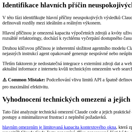
Identifikace hlavních příčin neuspokojivý
V této⁢ fázi identifikujte hlavní příčiny neuspokojivých výsledků Cla
definovali rozdíly mezi ideálním a reálným výkonem.
Hlavní příčinou je omezená kapacita výpočetních zdrojů a kvóty uživ
rozsáhlé refaktoringy, dochází k rychlému vyčerpání dostupného čas
Druhou klíčovou příčinou je inherentní složitost agentního modelu Cl
nejasných instrukcí agent opakovaně generuje nesprávné nebo neúpl
Třetím faktorem je nedostatečná integrace s externími zdroji dat a w
aktuální informace z internetu kvůli⁢ technickým omezením web⁤ sea
⚠️ Common Mistake:
Podceňování vlivu limitů API a špatně definov
pro maximální efektivitu.
Vyhodnocení technických omezení a jejich
Tato část analyzuje technická omezení Claude code a jejich praktické
postupy a minimalizovat frustraci z neplnění požadavků.
hlavním omezením je limitovaná kapacita kontextového okna
, která 