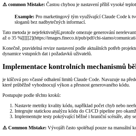
⚠️ common Mistake:
Častou chybou je nastavení příliš vysoké teplot
Example:
Pro marketingový tým využívající Claude Code k tvor
sloganů bez nadbytečných informací.
Tato metoda je nejefektivnější,protože omezuje generování nerelevantn
až o 35 %[[[[[2](https://images.fineco.it/pub/pdf/chi-siamo/comunic
Konečně, pravidelná revize nastavení podle aktuálních potřeb projektu
dynamice vstupních dat i požadavků uživatelů.
Implementace kontrolních mechanismů bě
je ⁤klíčová pro včasné odhalení limitů Claude Code. Navazuje na předch
které průběžně vyhodnocují výkon a přesnost generovaného kódu.
Postupujte podle těchto kroků:
Nastavte metriky kvality kódu, například počet chyb nebo neefe
Integrujte statickou analýzu kódu do CI/CD pipeline pro okam
Implementujte testy pokrývající běžné i hraniční scénáře, aby s
⚠️ Common Mistake:
Vývojáři často spoléhají pouze na manuální ko