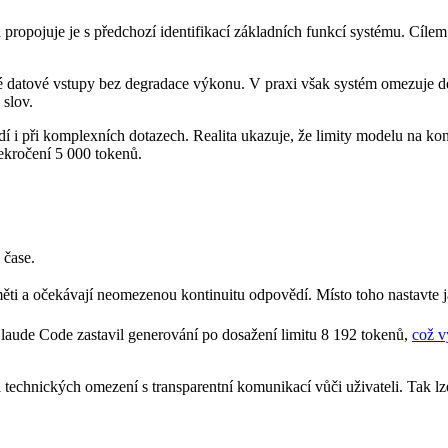
ropojuje je s předchozí identifikací základních funkcí systému. Cílem j
é datové vstupy bez degradace výkonu. V praxi však systém omezuje dé
 slov.
í i při ⁤komplexních dotazech. Realita ukazuje, že limity modelu na k
ekročení 5 000 tokenů.
 čase.
ěti a očekávají neomezenou kontinuitu odpovědí. Místo toho nastavte ja
aude Code zastavil generování po⁤ dosažení limitu 8 192 tokenů,
což v
ci technických omezení s transparentní komunikací vůči uživateli. Tak l