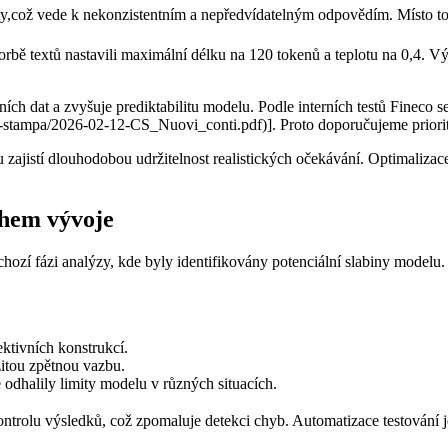
y,což vede k nekonzistentním a nepředvídatelným odpovědím. ⁢Místo toho
bě textů nastavili maximální délku na 120 tokenů a teplotu na 0,4. Výs
ích dat a zvyšuje prediktabilitu modelu. Podle interních testů Fineco 
ati-stampa/2026-02-12-CS_Nuovi_conti.pdf)]. Proto doporučujeme⁣ priori
 zajistí ⁣dlouhodobou ⁢udržitelnost realistických očekávání. Optimalizac
hem vývoje
ozí fázi analýzy, kde byly identifikovány potenciální slabiny modelu. V
ktivních konstrukcí.
žitou zpětnou vazbu.
e odhalily limity modelu v různých situacích.
ntrolu⁢ výsledků, což zpomaluje detekci chyb. Automatizace testování 