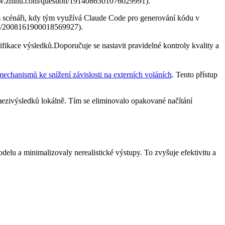
//www.zhihu.com/question/1914086301076029991).
ém scénáři, kdy tým využívá Claude Code pro generování kódu v
ion/2008161900018569927).
ace výsledků.Doporučuje se nastavit ⁤pravidelné kontroly kvality⁣ a
mechanismů ke snížení závislosti na externích voláních
. Tento přístup
zivýsledků lokálně. Tím se eliminovalo⁢ opakované načítání
elu a minimalizovaly nerealistické výstupy. ⁣To zvyšuje efektivitu a