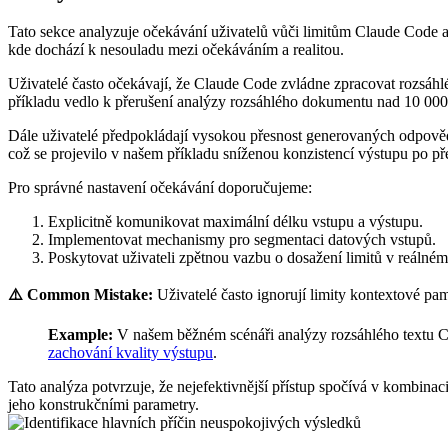
Tato sekce analyzuje očekávání uživatelů vůči limitům Claude Code a p
kde dochází k nesouladu mezi očekáváním a realitou.
Uživatelé často očekávají, že Claude Code zvládne zpracovat rozsáhl
příkladu vedlo k přerušení analýzy rozsáhlého dokumentu nad 10 000
Dále ⁤uživatelé ⁣předpokládají vysokou přesnost generovaných odpověd
což se projevilo v našem příkladu sníženou konzistencí výstupu po př
Pro správné nastavení očekávání ⁣doporučujeme:
Explicitně komunikovat maximální délku vstupu a výstupu.
Implementovat mechanismy pro segmentaci datových vstupů.
Poskytovat uživateli⁤ zpětnou vazbu o dosažení limitů v reálném
⚠️ Common Mistake:
Uživatelé často ignorují limity kontextové pam
Example:
V našem běžném scénáři analýzy rozsáhlého textu Cl
zachování kvality výstupu
.
Tato analýza potvrzuje, že nejefektivnější přístup spočívá⁤ v kombina
jeho konstrukčními parametry.