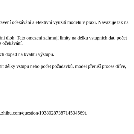
vení očekávání a efektivní využití modelu v praxi. Navazuje ⁣tak na
í úloh. Tato omezení zahrnují limity na délku vstupních dat, počet
e očekávání.
ich dopad na kvalitu výstupu.
it délky vstupu nebo počet požadavků, model přeruší proces dříve,
/www.zhihu.com/question/1938028738714534569).