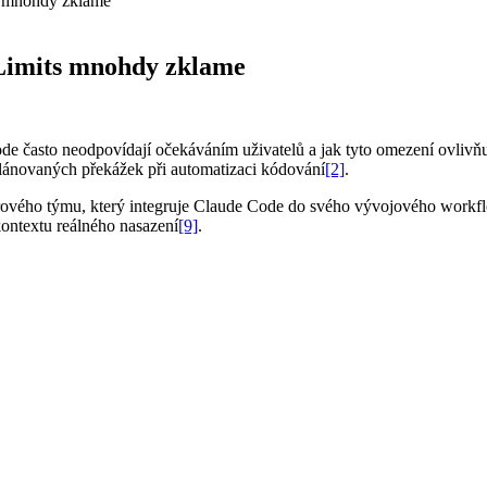
s mnohdy zklame
 Limits mnohdy zklame
de často neodpovídají očekáváním uživatelů a jak tyto omezení ovlivňu
eplánovaných překážek při automatizaci kódování
[2]
.
warového týmu, který integruje Claude Code do svého vývojového workfl
kontextu reálného nasazení
[9]
.