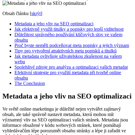
Obsah článku
[
skrýt
]
Metadata a jeho vliv na SEO optimalizaci
Jak efektivně využít titulky a popisky pro lepší viditelnost
Důležitost správného používání klíčových slov ve vašem
obsahu
Proč byste neměli podceňovat meta popisky a jejich význam
Tipy pro vytvoření atraktivních meta popisků a titulků
Jak metadata ovlivňuje uživatelskou zkušenost na vašem
webu
Spolehlivé zdroje pro analýzu a optimalizaci vašich metadat
Efektivní strategie pro využití metadata při tvorbě online
obsahu
The Conclusion
Metadata a jeho vliv na SEO optimalizaci
Ve světě online marketingu je důležité nejen vytvářet zajímavý
obsah, ale také správně nastavit metadata, která mohou mít
významný vliv na SEO optimalizaci vašich stránek. Metadata jsou
informace obsažené v kódu webových stránek, které pomáhají
vyhledávačům lépe porozumět obsahu stránky a lépe ji zařadit ve