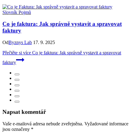
Slovník Pojmů
Co je faktura: Jak správně vystavit a spravovat
faktury
Od
Byznys Lab
17. 9. 2025
Přečtěte si více
Co je faktura: Jak správně vystavit a spravovat
faktury
Napsat komentář
Vaše e-mailová adresa nebude zveřejněna.
Vyžadované informace
jsou označeny
*