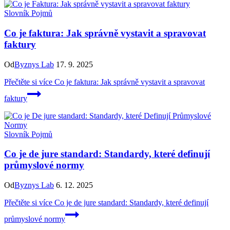
Slovník Pojmů
Co je faktura: Jak správně vystavit a spravovat
faktury
Od
Byznys Lab
17. 9. 2025
Přečtěte si více
Co je faktura: Jak správně vystavit a spravovat
faktury
Slovník Pojmů
Co je de jure standard: Standardy, které definují
průmyslové normy
Od
Byznys Lab
6. 12. 2025
Přečtěte si více
Co je de jure standard: Standardy, které definují
průmyslové normy