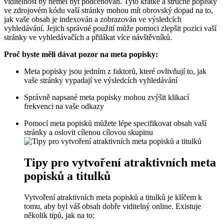
viditelnost by neměl být podceňován. Tyto krátké a stručné popisky
ve zdrojovém kódu vaší stránky mohou mít obrovský dopad na to,
jak vaše obsah je indexován a zobrazován ve výsledcích
vyhledávání. Jejich správné použití může pomoci zlepšit pozici vaší
stránky ve vyhledávačích a přilákat více návštěvníků.
Proč byste měli dávat pozor na meta popisky:
Meta popisky jsou jedním z faktorů, které ovlivňují to, jak
vaše stránky vypadají ve výsledcích vyhledávání
Správně napsané meta popisky mohou zvýšit klikací
frekvenci na vaše odkazy
Pomocí meta popisků můžete lépe specifikovat obsah vaší
stránky a oslovit cílenou cílovou skupinu
Tipy pro vytvoření atraktivních meta
popisků a titulků
Vytvoření atraktivních meta popisků a titulků je klíčem k
tomu, aby byl váš obsah dobře viditelný online. Existuje
několik tipů, jak na to: