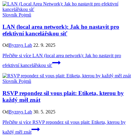
Slovník Pojmů
LAN (local area network): Jak ho nastavit pro
efektivní kancelářskou síť
Od
Byznys Lab
22. 9. 2025
Přečtěte si více
LAN (local area network): Jak ho nastavit pro
efektivní kancelářskou síť
Slovník Pojmů
RSVP repondez sil vous plait: Etiketa, kterou by
každý měl znát
Od
Byznys Lab
30. 5. 2025
Přečtěte si více
RSVP repondez sil vous plait: Etiketa, kterou by
každý měl znát