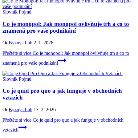
Slovník Pojmů
Co je monopol: Jak monopol ovlivňuje trh a co to
znamená pro vaše podnikání
Od
Byznys Lab
2. 1. 2026
Přečtěte si více
Co je monopol: Jak monopol ovlivňuje trh a co to
znamená pro vaše podnikání
Slovník Pojmů
Co je quid pro quo a jak funguje v obchodních
vztazích
Od
Byznys Lab
13. 2. 2026
Přečtěte si více
Co je quid pro quo a jak funguje v obchodních
vztazích