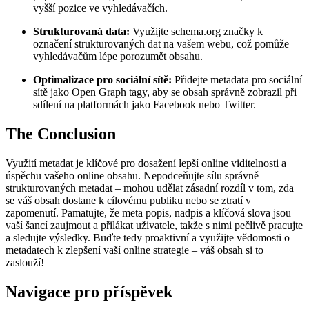
vyšší pozice ve vyhledávačích.
Strukturovaná data:
Využijte schema.org značky k
označení strukturovaných dat na vašem webu, což pomůže
vyhledávačům lépe porozumět obsahu.
Optimalizace pro sociální sítě:
Přidejte metadata pro sociální
sítě jako Open Graph tagy, aby se obsah správně zobrazil při
sdílení na platformách jako Facebook nebo Twitter.
The Conclusion
Využití metadat je klíčové pro dosažení lepší online viditelnosti a
úspěchu vašeho online obsahu. Nepodceňujte sílu správně
strukturovaných metadat – mohou udělat zásadní rozdíl v tom, zda
se váš obsah dostane k cílovému publiku nebo se ztratí v
zapomenutí. Pamatujte, že meta popis, nadpis a klíčová slova jsou
vaší šancí zaujmout a přilákat uživatele, takže s nimi pečlivě pracujte
a sledujte výsledky. Buďte tedy proaktivní a využijte vědomosti o
metadatech k zlepšení vaší online strategie – váš obsah si to
zaslouží!
Navigace pro příspěvek