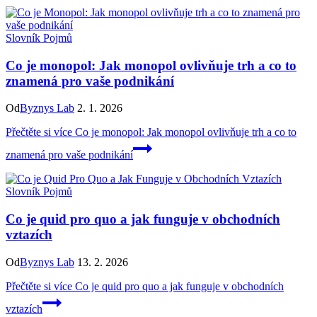
Slovník Pojmů
Co je monopol: Jak monopol ovlivňuje trh a co to
znamená pro vaše podnikání
Od
Byznys Lab
2. 1. 2026
Přečtěte si více
Co je monopol: Jak monopol ovlivňuje trh a co to
znamená pro vaše podnikání
Slovník Pojmů
Co je quid pro quo a jak funguje v obchodních
vztazích
Od
Byznys Lab
13. 2. 2026
Přečtěte si více
Co je quid pro quo a jak funguje v obchodních
vztazích