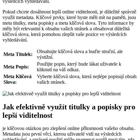
výsledcích vyhledávání.
Pokud chcete dosáhnout lepší online viditelnosti, je důležité správně
využít metadata. Klíčové prvky, které byste měli mít na paměti, jsou
meta titulky, meta popisky a meta klíčová slova. Tyto informace by
měly být relevantní k obsahu vašich stránek a obsahovat důležitá
klíčová slova, která pomohou zlepšit vaše pozice ve výsledcích
vyhledávání.
Obsahujte klíčová slova a buďte struční, ale
Meta Titulek:
výstižní.
Použijte popis, který bude lákat uživatele k
Meta Popis:
kliknutí na váš odkaz.
Meta Klíčová
Vyberte klíčová slova, která nejlépe popisují obsah
Slova:
vašich stránek.
Jak efektivně využít titulky a popisky pro
lepší viditelnost
je klíčovou otázkou pro zlepšení online přítomnosti vašeho obsahu.
Metadata jsou první věcí, kterou uživatelé vidí na výsledcích
vyhledávání, a správné použití může znamenat rozdíl mezi tím, zda