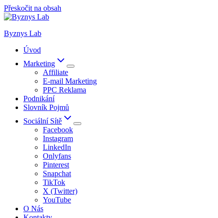
Přeskočit na obsah
Byznys Lab
Úvod
Marketing
Affiliate
E-mail Marketing
PPC Reklama
Podnikání
Slovník Pojmů
Sociální Sítě
Facebook
Instagram
LinkedIn
Onlyfans
Pinterest
Snapchat
TikTok
X (Twitter)
YouTube
O Nás
Kontakty