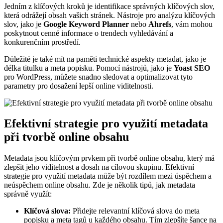
Jedním z klíčových kroků je identifikace správných klíčových slov,
která odrážejí obsah vašich stránek. Nástroje pro analýzu klíčových
slov, jako je
Google Keyword Planner
nebo
Ahrefs
, vám mohou
poskytnout cenné informace o trendech vyhledávání a
konkurenčním prostředí.
Důležité je také mít na paměti technické aspekty metadat, jako je
délka titulku a meta popisku. Pomocí nástrojů, jako je
Yoast SEO
pro WordPress, můžete snadno sledovat a optimalizovat tyto
parametry pro dosažení lepší online viditelnosti.
Efektivní strategie pro využití metadata
při tvorbě online obsahu
Metadata jsou klíčovým prvkem při tvorbě online obsahu, který má
zlepšit jeho viditelnost a dosah na cílovou skupinu. Efektivní
strategie pro využití metadata může být rozdílem mezi úspěchem a
neúspěchem online obsahu. Zde je několik tipů, jak metadata
správně využít:
Klíčová slova:
Přidejte relevantní klíčová slova do meta
popisku a meta tagů u každého obsahu. Tím zlepšíte šance na