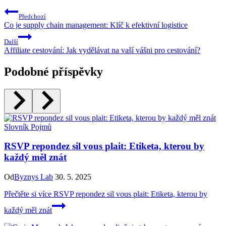
Předchozí
Co je supply chain management: Klíč k efektivní logistice
Další
Affiliate cestování: Jak vydělávat na vaší vášni pro cestování?
Podobné příspěvky
Slovník Pojmů
RSVP repondez sil vous plait: Etiketa, kterou by
každý měl znát
Od
Byznys Lab
30. 5. 2025
Přečtěte si více
RSVP repondez sil vous plait: Etiketa, kterou by
každý měl znát