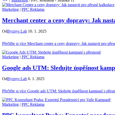
/
Marketing
/
PPC Reklama
- Stránka 11
Marketing
|
PPC Reklama
Merchant center a ceny dopravy: Jak nasta
Od
Byznys Lab
10. 1. 2025
Přečtěte si více
Merchant center a ceny dopravy: Jak nastavit pro přes
Marketing
|
PPC Reklama
Google ads UTM: Sledujte úspěšnost kampa
Od
Byznys Lab
6. 1. 2025
Přečtěte si více
Google ads UTM: Sledujte úspěšnost kampaní s přesn
Marketing
|
PPC Reklama