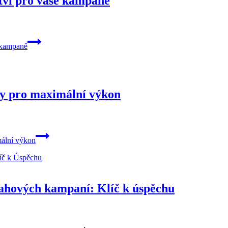
tví pro vaše kampaně
 kampaně
my pro maximální výkon
mální výkon
ahových kampaní: Klíč k úspěchu