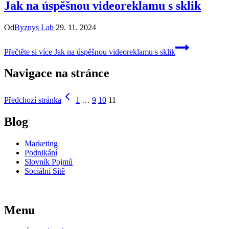
Jak na úspěšnou videoreklamu s sklik
Od
Byznys Lab
29. 11. 2024
Přečtěte si více
Jak na úspěšnou videoreklamu s sklik
Navigace na stránce
Předchozí stránka
1
…
9
10
11
Blog
Marketing
Podnikání
Slovník Pojmů
Sociální Sítě
Menu