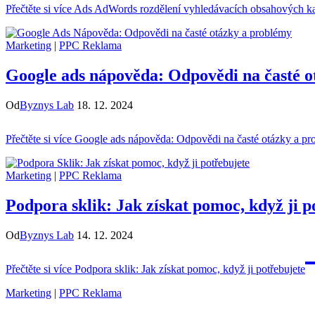
Přečtěte si více
Ads AdWords rozdělení vyhledávacích obsahových ka
Marketing
|
PPC Reklama
Google ads nápověda: Odpovědi na časté o
Od
Byznys Lab
18. 12. 2024
Přečtěte si více
Google ads nápověda: Odpovědi na časté otázky a pr
Marketing
|
PPC Reklama
Podpora sklik: Jak získat pomoc, když ji p
Od
Byznys Lab
14. 12. 2024
Přečtěte si více
Podpora sklik: Jak získat pomoc, když ji potřebujete
Marketing
|
PPC Reklama