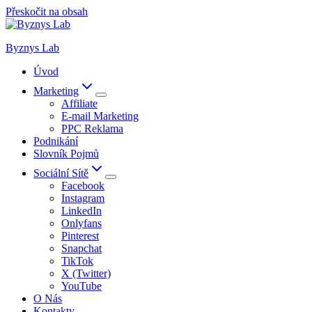
Přeskočit na obsah
Byznys Lab
Úvod
Marketing
Affiliate
E-mail Marketing
PPC Reklama
Podnikání
Slovník Pojmů
Sociální Sítě
Facebook
Instagram
LinkedIn
Onlyfans
Pinterest
Snapchat
TikTok
X (Twitter)
YouTube
O Nás
Kontakty