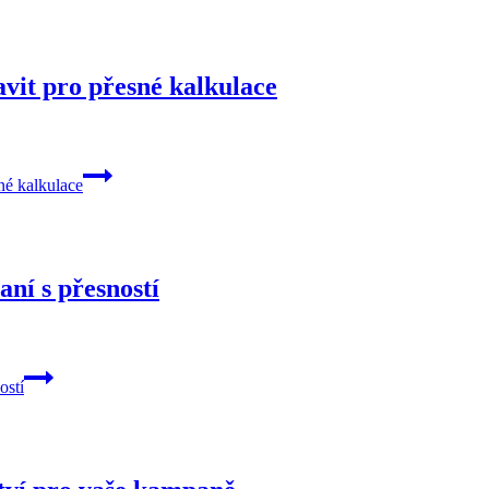
vit pro přesné kalkulace
né kalkulace
ní s přesností
ostí