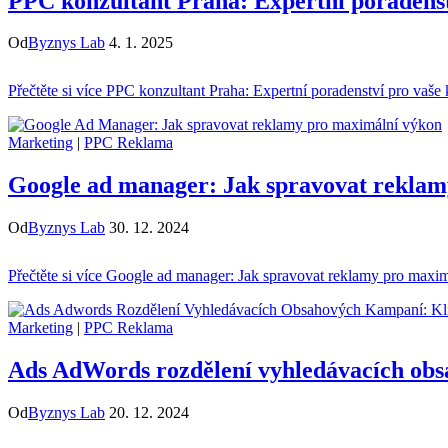
PPC konzultant Praha: Expertní poradens
Od
Byznys Lab
4. 1. 2025
Přečtěte si více
PPC konzultant Praha: Expertní poradenství pro vaše
Marketing
|
PPC Reklama
Google ad manager: Jak spravovat rekla
Od
Byznys Lab
30. 12. 2024
Přečtěte si více
Google ad manager: Jak spravovat reklamy pro maxi
Marketing
|
PPC Reklama
Ads AdWords rozdělení vyhledávacích obs
Od
Byznys Lab
20. 12. 2024