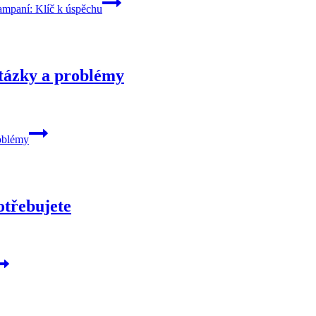
mpaní: Klíč k úspěchu
tázky a problémy
oblémy
otřebujete