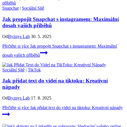
Snapchat
|
Sociální Sítě
Jak propojit Snapchat s instagramem: Maximální
dosah vašich příběhů
Od
Byznys Lab
30. 5. 2025
Přečtěte si více
Jak propojit Snapchat s instagramem: Maximální
dosah vašich příběhů
Sociální Sítě
|
TikTok
Jak přidat text do videí na tiktoku: Kreativní
nápady
Od
Byznys Lab
17. 8. 2025
Přečtěte si více
Jak přidat text do videí na tiktoku: Kreativní nápady