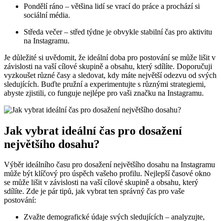
Pondělí ráno – většina lidí se vrací do práce a prochází si
sociální média.
Středa večer – střed týdne je obvykle stabilní čas pro aktivitu
na Instagramu.
Je důležité si uvědomit, že ideální doba pro postování se může lišit v
závislosti na vaší cílové skupině a obsahu, který sdílíte. Doporučuji
vyzkoušet různé časy a sledovat, kdy máte největší odezvu od svých
sledujících. Buďte pružní a experimentujte s různými strategiemi,
abyste zjistili, co funguje nejlépe pro vaši značku na Instagramu.
Jak vybrat ideální čas pro dosažení
největšího dosahu?
Výběr ideálního času pro dosažení největšího dosahu na Instagramu
může být klíčový pro úspěch vašeho profilu. Nejlepší časové okno
se může lišit v závislosti na vaší cílové skupině a obsahu, který
sdílíte. Zde je pár tipů, jak vybrat ten správný čas pro vaše
postování:
Zvažte demografické údaje svých sledujících – analyzujte,