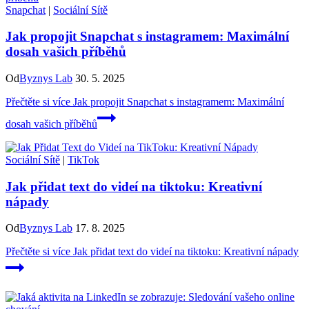
Snapchat
|
Sociální Sítě
Jak propojit Snapchat s instagramem: Maximální
dosah vašich příběhů
Od
Byznys Lab
30. 5. 2025
Přečtěte si více
Jak propojit Snapchat s instagramem: Maximální
dosah vašich příběhů
Sociální Sítě
|
TikTok
Jak přidat text do videí na tiktoku: Kreativní
nápady
Od
Byznys Lab
17. 8. 2025
Přečtěte si více
Jak přidat text do videí na tiktoku: Kreativní nápady