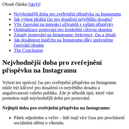
Obsah článku
[
skrýt
]
Nejvhodnější doba pro zveřejnění příspěvku na Instagramu
Jak vybrat ideální čas pro dosažení největšího dosahu?
Vliv časování na interakci uživatelů s vašimi příspěvky
Optimalizace postování pro konkrétní cílovou skupinu
Zásady postování na Instagramu: frekvence, čas a obsah
Jak dosáhnout úspěchu na Instagramu díky správnému
časování obsahu
The Conclusion
Nejvhodnější doba pro zveřejnění
příspěvku na Instagramu
Vybrat ten správný čas pro zveřejnění příspěvku na Instagramu
může být klíčové pro dosažení co největšího dosahu a
angažovanosti vašeho publika. Zde je několik tipů, které vám
pomohou najít nejvhodnější dobu pro postování:
Nejlepší doba pro zveřejnění příspěvku na Instagramu:
Pátek odpoledne a večer – lidé mají více času pro procházení
sociálními sítěmi o víkendu.