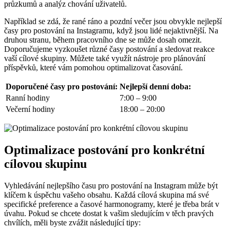
průzkumů a analýz chování uživatelů.
Například se zdá, že rané ráno a pozdní večer jsou obvykle nejlepší
časy pro postování na Instagramu, když jsou lidé nejaktivnější. Na
druhou stranu, během pracovního dne se může dosah omezit.
Doporučujeme vyzkoušet různé časy postování a sledovat reakce
vaší cílové skupiny. Můžete také využít nástroje pro plánování
příspěvků, které vám pomohou optimalizovat časování.
Doporučené časy pro postování:
Nejlepší denní doba:
Ranní hodiny
7:00 – 9:00
Večerní hodiny
18:00 – 20:00
Optimalizace postování pro konkrétní
cílovou skupinu
Vyhledávání nejlepšího času pro postování na Instagram může být
klíčem k úspěchu vašeho obsahu. Každá cílová skupina má své
specifické preference a časové harmonogramy, které je třeba brát v
úvahu. Pokud se chcete dostat k vašim sledujícím v těch pravých
chvílích, měli byste zvážit následující tipy: