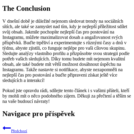
The Conclusion
V dnešní době je důležité nejenom sledovat trendy na sociálních
sítích, ale také se zamyslet nad tím, kdy je nejlepší příležitost sdílet
svůj obsah. Jakmile pochopíte nejlepší čas pro postování na
Instagramu, můžete maximalizovat dosah a angažovanost svých
příspěvků. Buďte trpěliví a experimentujte s různými časy a dnů v
týdnu, abyste zjistili, co funguje nejlépe pro vaši cílovou skupinu.
Sledujte analýzy vlastního profilu a přizpůsobte svou strategii podle
potřeb vašich sledujících. Díky tomu budete mít nejenom kvalitní
obsah, ale také budete mít větší možnost dosáhnout úspěchu na
Instagramu. Takže nastavte si notifikace, abyste nezapomněli na
nejlepší čas pro postování a buďte připraveni získat ještě více
sledujících a interakcí!
Pokud jste opravdu rádi, sdílejte tento článek i s vašimi přáteli, kteří
by mohli mít o něco podobného zájem. Děkuji za přečtení a těším se
na vaše budoucí návraty!
Navigace pro příspěvek
Předchozí