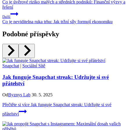
Co je úvěrové riziko malých a středních podniků: Finanční výzvy a
řešení
Další
Co je neviditelna ruka trhu: Jak tržní síly formují ekonomiku
Podobné příspěvky
Snapchat
|
Sociální Sítě
Jak funguje Snapchat streak: Udržujte si své
přátelství
Od
Byznys Lab
30. 5. 2025
Přečtěte si více
Jak funguje Snapchat streak: Udržujte si své
přátelství