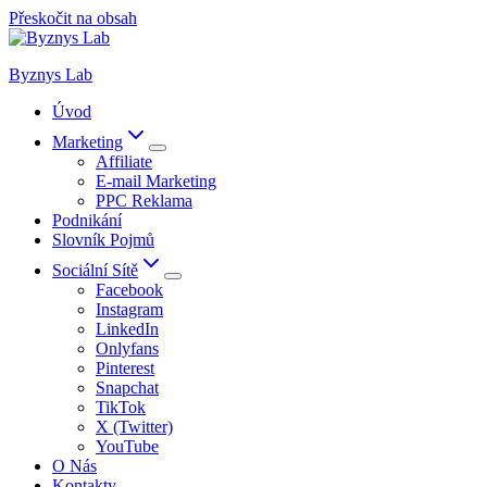
Přeskočit na obsah
Byznys Lab
Úvod
Marketing
Affiliate
E-mail Marketing
PPC Reklama
Podnikání
Slovník Pojmů
Sociální Sítě
Facebook
Instagram
LinkedIn
Onlyfans
Pinterest
Snapchat
TikTok
X (Twitter)
YouTube
O Nás
Kontakty