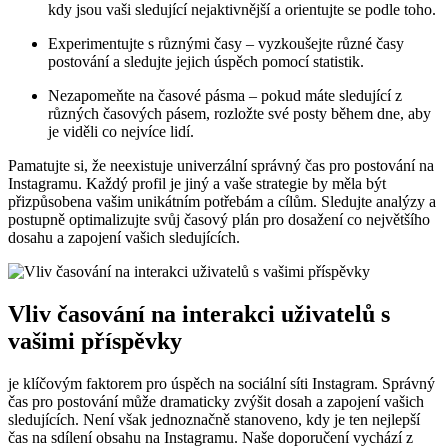
kdy jsou vaši sledující nejaktivnější a orientujte se podle toho.
Experimentujte s různými časy – vyzkoušejte různé časy
postování a sledujte jejich úspěch pomocí statistik.
Nezapomeňte na časové pásma – pokud máte sledující z
různých časových pásem, rozložte své posty během dne, aby
je viděli co nejvíce lidí.
Pamatujte si, že neexistuje univerzální správný čas pro postování na
Instagramu. Každý profil je jiný a vaše strategie by měla být
přizpůsobena vašim unikátním potřebám a cílům. Sledujte analýzy a
postupně optimalizujte svůj časový plán pro dosažení co největšího
dosahu a zapojení vašich sledujících.
Vliv časování na interakci uživatelů s
vašimi příspěvky
je klíčovým faktorem pro úspěch na sociální síti Instagram. Správný
čas pro postování může dramaticky zvýšit dosah a zapojení vašich
sledujících. Není však jednoznačně stanoveno, kdy je ten nejlepší
čas na sdílení obsahu na Instagramu. Naše doporučení vychází z