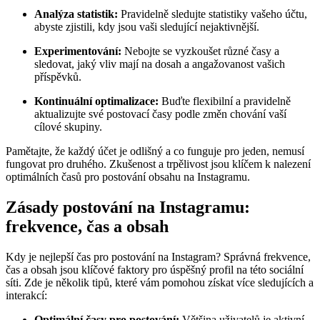
Analýza statistik:
Pravidelně sledujte statistiky vašeho účtu,
abyste zjistili, kdy jsou vaši sledující nejaktivnější.
Experimentování:
Nebojte se vyzkoušet různé časy a
sledovat, jaký vliv mají na dosah a angažovanost vašich
příspěvků.
Kontinuální optimalizace:
Buďte flexibilní a pravidelně
aktualizujte své postovací časy podle změn chování vaší
cílové skupiny.
Pamětajte, že každý účet je odlišný a co funguje pro jeden, nemusí
fungovat pro druhého. Zkušenost a trpělivost jsou klíčem k nalezení
optimálních časů pro postování obsahu na Instagramu.
Zásady postování na Instagramu:
frekvence, čas a obsah
Kdy je nejlepší čas pro postování na Instagram? Správná frekvence,
čas a obsah jsou klíčové faktory pro úspěšný profil na této sociální
síti. Zde je několik tipů, které vám pomohou získat více sledujících a
interakcí:
Optimální časy pro postování:
Většina uživatelů je aktivní