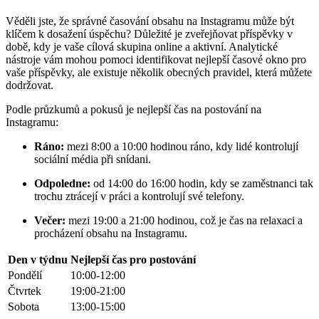
Věděli jste, že správné časování obsahu na Instagramu může být
klíčem k dosažení úspěchu? Důležité je zveřejňovat příspěvky v
době, kdy je vaše cílová skupina online a aktivní. Analytické
nástroje vám mohou pomoci identifikovat nejlepší časové okno pro
vaše příspěvky, ale existuje několik obecných pravidel, která můžete
dodržovat.
Podle průzkumů a pokusů je nejlepší čas na postování na
Instagramu:
Ráno:
mezi 8:00 a 10:00 hodinou ráno, kdy lidé kontrolují
sociální média při snídani.
Odpoledne:
od 14:00 do 16:00 hodin, kdy se zaměstnanci tak
trochu ztrácejí v práci a kontrolují své telefony.
Večer:
mezi 19:00 a 21:00 hodinou, což je čas na relaxaci a
procházení obsahu na Instagramu.
Den v týdnu
Nejlepší čas pro postování
Pondělí
10:00-12:00
Čtvrtek
19:00-21:00
Sobota
13:00-15:00