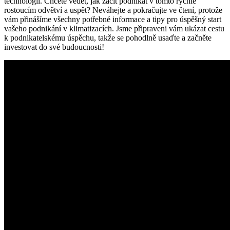
technologií. Chcete vědět, jak začít podnikat v tomto rychle
rostoucím odvětví a uspět? Neváhejte a pokračujte ve čtení, protože
vám přinášíme všechny potřebné informace a tipy pro úspěšný start
vašeho podnikání v klimatizacích. Jsme připraveni vám ukázat cestu
k podnikatelskému úspěchu, takže se pohodlně usaďte a začněte
investovat do své budoucnosti!