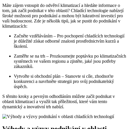
Máte zájem vstoupit do odvětví klimatizací a hledáte informace o
tom, jak začít podnikat v této oblasti? Chladící technologie nabízejí
široké možnosti pro podnikání a mohou být lukrativní investicí pro
vaši budoucnost. Zde je několik tipů, jak se pustit do podnikání v
klimatizacích:
Začněte vzděláváním – Pro pochopení chladících technologií
je důležité získat odborné znalosti prostřednictvím kurzů a
školení.
Zaměřte se na trh – Prozkoumejte poptávku po klimatizačních
systémech ve vašem regionu a zjistěte, jaké jsou potřeby
zákazníků.
Vytvořte si obchodní plán – Stanovte si cíle, zhodnoťte
konkurenci a navrhněte strategii pro svůj podnikatelský
úspěch.
S těmito kroky a pevným odhodláním můžete začít podnikat v
oblasti klimatizací a využít tak příležitostí, které vám tento
dynamický a inovativní trh nabízí.
Výhody a výzvy podnikání v oblasti