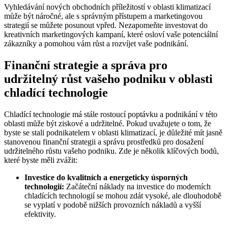
Vyhledávání nových obchodních příležitostí v oblasti klimatizací
může být náročné, ale s správným přístupem a marketingovou
strategií se můžete posunout vpřed. Nezapomeňte investovat do
kreativních marketingových kampaní, které osloví vaše potenciální
zákazníky a pomohou vám růst a rozvíjet vaše podnikání.
Finanční strategie a správa pro
udržitelný růst vašeho podniku v oblasti
chladící technologie
Chladící technologie má stále rostoucí poptávku a podnikání v této
oblasti může být ziskové a udržitelné. Pokud uvažujete o tom, že
byste se stali podnikatelem v oblasti klimatizací, je důležité mít jasně
stanovenou finanční strategii a správu prostředků pro dosažení
udržitelného růstu vašeho podniku. Zde je několik klíčových bodů,
které byste měli zvážit:
Investice do kvalitních a energeticky úsporných
technologií:
Začáteční náklady na investice do moderních
chladících technologií se mohou zdát vysoké, ale dlouhodobě
se vyplatí v podobě nižších provozních nákladů a vyšší
efektivity.