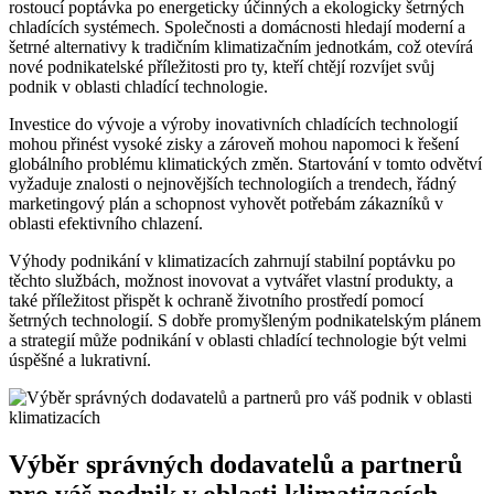
rostoucí poptávka po energeticky účinných a ekologicky šetrných
chladících systémech. Společnosti a domácnosti hledají moderní a
šetrné alternativy k tradičním klimatizačním jednotkám, což otevírá
nové podnikatelské příležitosti pro ty, kteří chtějí rozvíjet svůj
podnik v oblasti chladící technologie.
Investice do vývoje a výroby inovativních chladících technologií
mohou přinést vysoké zisky a zároveň mohou napomoci k řešení
globálního problému klimatických změn. Startování v tomto odvětví
vyžaduje znalosti o nejnovějších technologiích a trendech, řádný
marketingový plán a schopnost vyhovět potřebám zákazníků v
oblasti efektivního chlazení.
Výhody podnikání v klimatizacích zahrnují stabilní poptávku po
těchto službách, možnost inovovat a vytvářet vlastní produkty, a
také příležitost přispět k ochraně životního prostředí pomocí
šetrných technologií. S dobře promyšleným podnikatelským plánem
a strategií může podnikání v oblasti chladící technologie být velmi
úspěšné a lukrativní.
Výběr správných dodavatelů a partnerů
pro váš podnik v oblasti klimatizacích