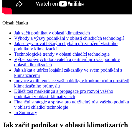
Obsah článku
Jak začít podnikat v oblasti klimatizacích
Výhody a výzvy podnikání v oblasti chladících technologií
Jak se vyvarovat běžným chybám při založení vlastního
podniku v klimatizacích
Technologické trendy v oblasti chladící technologie
Výběr správných dodavatelů a partnerů pro váš podnik v
oblasti klimatizacích
Jak získat a udržet loajální zákazníky ve svém podnikání s
klimatizacemi
Inovace a diferenciace vaší nabídky v konkurenčním prostředí
klimatizačního průmyslu
Důležitost marketingu a propagace pro rozvoj vašeho
podnikání v oblasti klimatizacích
Finanční strategie a správa pro udržitelný růst vašeho podniku
v oblasti chladící technologie
In Summary
Jak začít podnikat v oblasti klimatizacích