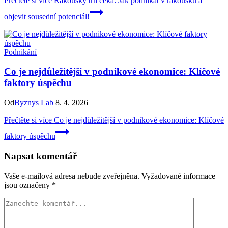
Přečtěte si více
Rakouský trh čeká: Jak podnikat v rakousku a
objevit sousední potenciál!
Podnikání
Co je nejdůležitější v podnikové ekonomice: Klíčové
faktory úspěchu
Od
Byznys Lab
8. 4. 2026
Přečtěte si více
Co je nejdůležitější v podnikové ekonomice: Klíčové
faktory úspěchu
Napsat komentář
Vaše e-mailová adresa nebude zveřejněna.
Vyžadované informace
jsou označeny
*