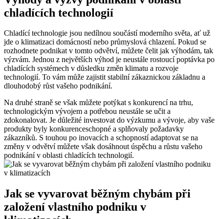
chladících technologií
Chladící technologie jsou nedílnou součástí moderního světa, ať už
jde o klimatizaci domácností nebo průmyslová chlazení. Pokud se
rozhodnete podnikat v tomto odvětví, můžete čelit jak výhodám, tak
výzvám. Jednou z největších výhod je neustále rostoucí poptávka po
chladících systémech v důsledku změn klimatu a rozvoje
technologií. To vám může zajistit stabilní zákaznickou základnu a
dlouhodobý růst vašeho podnikání.
Na druhé straně se však můžete potýkat s konkurencí na trhu,
technologickým vývojem a potřebou neustále se učit a
zdokonalovat. Je důležité investovat do výzkumu a vývoje, aby vaše
produkty byly konkurenceschopné a splňovaly požadavky
zákazníků. S touhou po inovacích a schopností adaptovat se na
změny v odvětví můžete však dosáhnout úspěchu a růstu vašeho
podnikání v oblasti chladících technologií.
Jak se vyvarovat běžným chybám při
založení vlastního podniku v