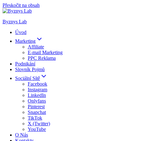
Přeskočit na obsah
Byznys Lab
Úvod
Marketing
Affiliate
E-mail Marketing
PPC Reklama
Podnikání
Slovník Pojmů
Sociální Sítě
Facebook
Instagram
LinkedIn
Onlyfans
Pinterest
Snapchat
TikTok
X (Twitter)
YouTube
O Nás
Kontakty