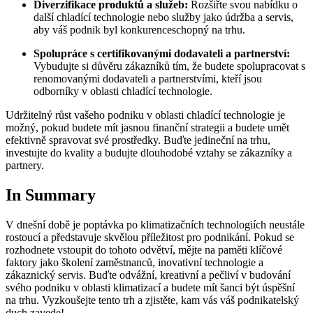
Diverzifikace produktů a služeb:
Rozšiřte svou nabídku o
další chladící technologie nebo služby jako údržba a servis,
aby váš podnik byl konkurenceschopný na trhu.
Spolupráce s certifikovanými dodavateli a partnerství:
Vybudujte si důvěru zákazníků tím, že budete spolupracovat s
renomovanými dodavateli a partnerstvími, kteří jsou
odborníky v oblasti chladící technologie.
Udržitelný růst vašeho podniku v oblasti chladící technologie je
možný, pokud budete mít jasnou finanční strategii a budete umět
efektivně spravovat své prostředky. Buďte jedineční na trhu,
investujte do kvality a budujte dlouhodobé vztahy se zákazníky a
partnery.
In Summary
V dnešní době je poptávka po klimatizačních technologiích neustále
rostoucí a představuje skvělou příležitost pro podnikání. Pokud se
rozhodnete vstoupit do tohoto odvětví, mějte na paměti klíčové
faktory jako školení zaměstnanců, inovativní technologie a
zákaznický servis. Buďte odvážní, kreativní a pečliví v budování
svého podniku v oblasti klimatizací a budete mít šanci být úspěšní
na trhu. Vyzkoušejte tento trh a zjistěte, kam vás váš podnikatelský
duch zavede!