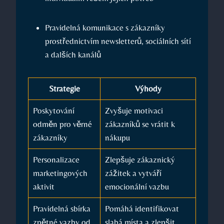
Pravidelná komunikace s zákazníky
prostřednictvím newsletterů, sociálních sítí
a dalších kanálů
Strategie
Výhody
Poskytování
Zvyšuje motivaci
odměn pro věrné
zákazníků se vrátit k
zákazníky
nákupu
Personalizace
Zlepšuje zákaznický
marketingových
zážitek a vytváří
aktivit
emocionální vazbu
Pravidelná sbírka
Pomáhá identifikovat
zpětné vazby od
slabá místa a zlepšit