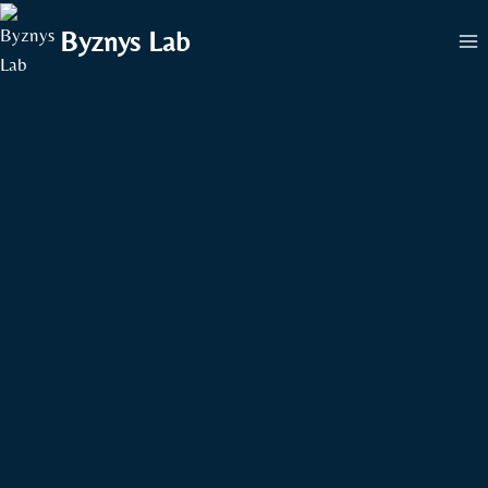
Přeskočit
Byznys Lab
na
obsah