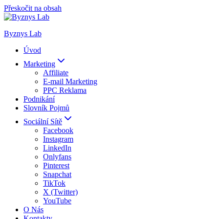
Přeskočit na obsah
Byznys Lab
Úvod
Marketing
Affiliate
E-mail Marketing
PPC Reklama
Podnikání
Slovník Pojmů
Sociální Sítě
Facebook
Instagram
LinkedIn
Onlyfans
Pinterest
Snapchat
TikTok
X (Twitter)
YouTube
O Nás
Kontakty