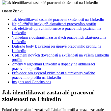
Obsah článku
Jak identifikovat zastaralé pracovní zkušenosti na LinkedIn
Nejdůležitější kroky při aktualizaci pracovního profilu
Jak efektivně upravit informace o pracovních pozicích na
LinkedIn
Vyhledání a odstranění zastaralých pracovních zkušeností na
LinkedIn
Důležité body k zvážení při úpravě pracovního profilu na
LinkedIn
Uplatnění nových dovedností a zkušeností na vašem LinkedIn
profilu
Změny v algoritmu LinkedIn a dopady na aktualizaci
pracovního profilu
Průvodce pro zvýšení viditelnosti a atraktivity vašeho
pracovního profilu na LinkedIn
Insights and Conclusions
Jak identifikovat zastaralé pracovní
zkušenosti na LinkedIn
Pokud chcete aktualizovat svůj LinkedIn profil a smazat zastaralé