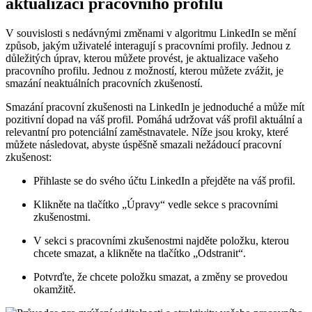
aktualizaci pracovního profilu
V souvislosti s nedávnými změnami v algoritmu LinkedIn se mění
způsob, jakým uživatelé interagují s pracovními profily. Jednou z
důležitých úprav, kterou můžete provést, je aktualizace vašeho
pracovního profilu. Jednou z možností, kterou můžete zvážit, je
smazání neaktuálních pracovních zkušeností.
Smazání pracovní zkušenosti na LinkedIn je jednoduché a může mít
pozitivní dopad na váš profil. Pomáhá udržovat váš profil aktuální a
relevantní pro potenciální zaměstnavatele. Níže jsou kroky, které
můžete následovat, abyste úspěšně smazali nežádoucí pracovní
zkušenost:
Přihlaste se do svého účtu LinkedIn a přejděte na váš profil.
Klikněte na tlačítko „Úpravy“ vedle sekce s pracovními
zkušenostmi.
V sekci s pracovními zkušenostmi najděte položku, kterou
chcete smazat, a klikněte na tlačítko „Odstranit“.
Potvrďte, že chcete položku smazat, a změny se provedou
okamžitě.