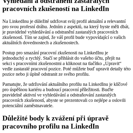
Vyhledání a odstranění zastaralých
pracovních zkušeností na LinkedIn
Na LinkedInu je důležité udržovat svůj profil aktuální a relevantní
pro svou profesní dráhu. Jedním z aspektů, na který byste měli dbát,
je pravidelné vyhledávání a odstranění zastaralých pracovních
zkušeností. Tím se zajistí, že váš profil bude vypovídající o vašich
aktuálních dovednostech a zkušenostech.
Postup pro smazání pracovní zkušenosti na LinkedInu je
jednoduchý a rychlý. Stačí se přihlásit do vašeho účtu, přejít na
sekci s pracovními zkušenostmi a kliknout na tlačítko „Upravit“
vedle zastaralé pracovní pozice. Poté můžete buď upravit detaily této
pozice nebo ji úplně odstranit ze svého profilu.
Pamatujte, že udržování aktuálního profilu na LinkedInu je klíčové
pro úspěšnou kariéru a budoucí pracovní příležitosti. Buďte
pravidelně aktivní ve vyhledávání a odstraňování zastaralých
pracovních zkušeností, abyste se prezentovali co nejlépe a oslovili
potenciální zaměstnavatele.
Důležité body k zvážení při úpravě
pracovního profilu na LinkedIn