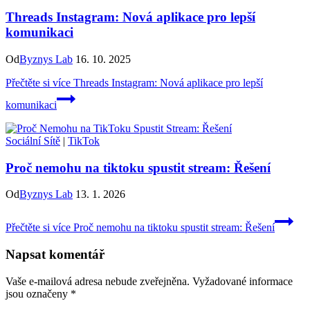
Threads Instagram: Nová aplikace pro lepší
komunikaci
Od
Byznys Lab
16. 10. 2025
Přečtěte si více
Threads Instagram: Nová aplikace pro lepší
komunikaci
Sociální Sítě
|
TikTok
Proč nemohu na tiktoku spustit stream: Řešení
Od
Byznys Lab
13. 1. 2026
Přečtěte si více
Proč nemohu na tiktoku spustit stream: Řešení
Napsat komentář
Vaše e-mailová adresa nebude zveřejněna.
Vyžadované informace
jsou označeny
*