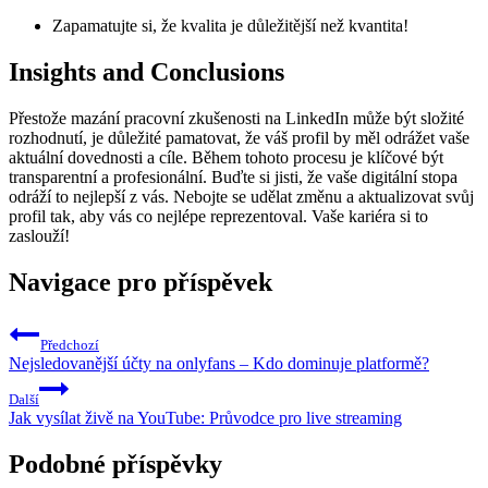
Zapamatujte si, že kvalita je důležitější než kvantita!
Insights and Conclusions
Přestože mazání pracovní zkušenosti na LinkedIn může být složité
rozhodnutí, je důležité pamatovat, že váš profil by měl odrážet vaše
aktuální dovednosti a cíle. Během tohoto procesu je klíčové být
transparentní a profesionální. Buďte si jisti, že vaše digitální stopa
odráží to nejlepší z vás. Nebojte se udělat změnu a aktualizovat svůj
profil tak, aby vás co nejlépe reprezentoval. Vaše kariéra si to
zaslouží!
Navigace pro příspěvek
Předchozí
Nejsledovanější účty na onlyfans – Kdo dominuje platformě?
Další
Jak vysílat živě na YouTube: Průvodce pro live streaming
Podobné příspěvky