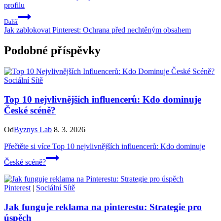
profilu
Další
Jak zablokovat Pinterest: Ochrana před nechtěným obsahem
Podobné příspěvky
Sociální Sítě
Top 10 nejvlivnějších influencerů: Kdo dominuje
České scéně?
Od
Byznys Lab
8. 3. 2026
Přečtěte si více
Top 10 nejvlivnějších influencerů: Kdo dominuje
České scéně?
Pinterest
|
Sociální Sítě
Jak funguje reklama na pinterestu: Strategie pro
úspěch