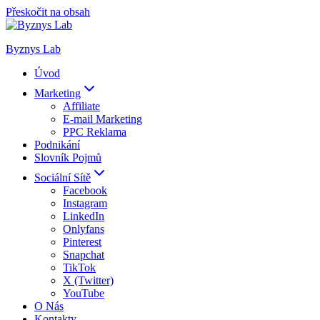
Přeskočit na obsah
Byznys Lab
Úvod
Marketing
Affiliate
E-mail Marketing
PPC Reklama
Podnikání
Slovník Pojmů
Sociální Sítě
Facebook
Instagram
LinkedIn
Onlyfans
Pinterest
Snapchat
TikTok
X (Twitter)
YouTube
O Nás
Kontakty