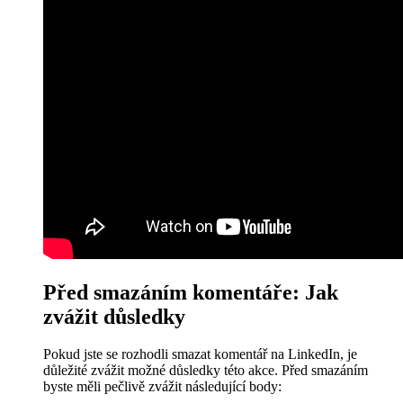
Před smazáním komentáře: Jak
zvážit důsledky
Pokud jste se rozhodli smazat komentář na LinkedIn, je
důležité zvážit možné důsledky této akce. Před smazáním
byste měli pečlivě zvážit následující body: