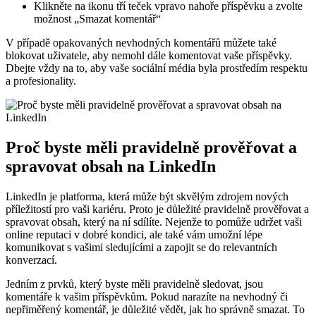
Klikněte na ikonu tří teček vpravo nahoře příspěvku a zvolte
možnost „Smazat komentář“
V případě opakovaných nevhodných komentářů můžete také
blokovat uživatele, aby nemohl dále komentovat vaše příspěvky.
Dbejte vždy na to, aby vaše sociální média byla prostředím respektu
a profesionality.
Proč byste měli pravidelně prověřovat a
spravovat obsah na LinkedIn
LinkedIn je platforma, která může být skvělým zdrojem nových
příležitostí pro vaši kariéru. Proto je důležité pravidelně prověřovat a
spravovat obsah, který na ní sdílíte. Nejenže to pomůže udržet vaši
online reputaci v dobré kondici, ale také vám umožní lépe
komunikovat s vašimi sledujícími a zapojit se do relevantních
konverzací.
Jedním z prvků, který byste měli pravidelně sledovat, jsou
komentáře k vašim příspěvkům. Pokud narazíte na nevhodný či
nepřiměřený komentář, je důležité vědět, jak ho správně smazat. To