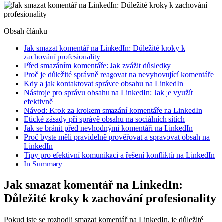
Obsah článku
Jak smazat komentář na LinkedIn: Důležité kroky k
zachování profesionality
Před smazáním komentáře: Jak zvážit důsledky
Proč je důležité správně reagovat na nevyhovující komentáře
Kdy a jak kontaktovat správce obsahu na LinkedIn
Nástroje pro správu obsahu na LinkedIn: Jak je využít
efektivně
Návod: Krok za krokem smazání komentáře na LinkedIn
Etické zásady při správě obsahu na sociálních sítích
Jak se bránit před nevhodnými komentáři na LinkedIn
Proč byste měli pravidelně prověřovat a spravovat obsah na
LinkedIn
Tipy pro efektivní komunikaci a řešení konfliktů na LinkedIn
In Summary
Jak smazat komentář na LinkedIn:
Důležité kroky k zachování profesionality
Pokud jste se rozhodli smazat komentář na LinkedIn, je důležité