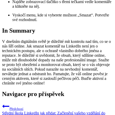
Najděte zobrazovací tlačítko s třemi tečkami vedle komentáře
a klikněte na něj.
Vyskočí menu, kde si vyberete možnost „Smazat“. Potvrďte
své rozhodnutí.
In Summary
V dnešním digitálním světě je důležité mít kontrolu nad tím, co se o
nás šíří online. Jak smazat komentář na LinkedIn není jen o
technickém postupu, ale o ochraně vlastního dobrého jména a
reputace. Je důležité si uvědomit, že obsah, který sdílíme online,
může mít dlouhodobé dopady na naše profesionální image. Snažte
se proto být obezřetní a monitorovat obsah, který se o vás objevuje
na sociálních sítích. Pokud narazíte na nevhodný komentář,
neváhejte jednat a odstranit ho. Pamatujte, že váš online pověst je
cenným aktivem, které si zaslouží pečlivou péči. Buďte aktivní a
chráníte své jméno online!
Navigace pro příspěvek
Předchozí
Střední škola LinkedIn jak přidat: Začlenění vašeho vzdělání do