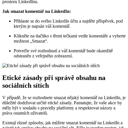
prostoru LinkedInu.
Jak smazat komentář na LinkedIn:
Přihlaste se do svého LinkedIn účtu a najděte příspěvek, pod
kterým je napsán váš komentář.
Klikněte na tlačítko s třemi tečkami vedle komentáře a vyberte
možnost „Smazat“.
Potvrďte své rozhodnutí a váš komentář bude okamžitě
odstraněn z veřejného zobrazení.
Etické zásady při správě obsahu na
sociálních sítích
V případě, že se rozhodnete smazat nějaký komentář na LinkedIn, je
důležité dodržovat určité etické zásady. Pamatujte, že vaše akce by
měly být v souladu s pravidly platformy a respektovat názory a
práva ostatních uživatelů.
Existují různé způsoby, jak můžete smazat komentář na LinkedIn a
zajistit tak správu obsahu na sociální síti. Níže je uveden postup, jak