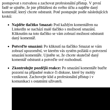
postupovat s rozvahou a zachovat profesionální přístup. V první
řadě se ujistěte, že jste přihlášeni do svého účtu a najděte daný
komentář, který chcete odstranit. Poté postupujte podle následujících
kroků:
Najděte tlačítko Smazat:
Pod každým komentářem na
LinkedIn se nachází malé tlačítko s možností smazání.
Kliknutím na toto tlačítko se vám zobrazí možnost odstranit
daný komentář.
Potvrďte smazání:
Po kliknutí na tlačítko Smazat se vám
zobrazí upozornění, ve kterém vás systém požádá o potvrzení
smazání komentáře. Ujistěte se, že chcete skutečně daný
komentář odstranit a potvrďte své rozhodnutí.
Zkontrolujte pozdější reakce:
Po smazání komentáře buďte
pozorní na případné reakce či diskuse, které by mohly
vzniknout. Zachovejte klid a profesionální přístup i v
komunikaci s ostatními uživateli.