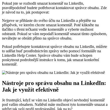
Pokud jste se rozhodli smazat komentář na LinkedIn,
pravděpodobně budete potřebovat kontaktovat správce obsahu. Zde
je návod na to, jak postupovat:
Nejprve se přihlaste do svého účtu na LinkedIn a přejděte na
příspěvek, ve kterém chcete smazat komentář. Poté klikněte na
tlačítko s třemi tečkami vedle komentáře a vyberte možnost
odstranit. Pokud se vám nepodaří komentář smazat tímto způsobem,
neváhejte se obrátit přímo na správce obsahu.
Pokud potřebujete kontaktovat správce obsahu na LinkedIn, můžete
to udělat buď prostřednictvím zprávy nebo pomocí formuláře na
LinkedIn Help Center. Správce obsahu vám bude schopen
poskytnout podrobnější instrukce k tomu, jak smazat konkrétní
komentář.
Nástroje pro správu obsahu na LinkedIn:
Jak je využít efektivně
Je frustrující, když se vám na LinkedIn objeví nevhodný komentář
pod vaším obsahem. Naštěstí máte možnost tyto komentáře smazat a
udržet tak svůj profil profesionální. Jak na to?