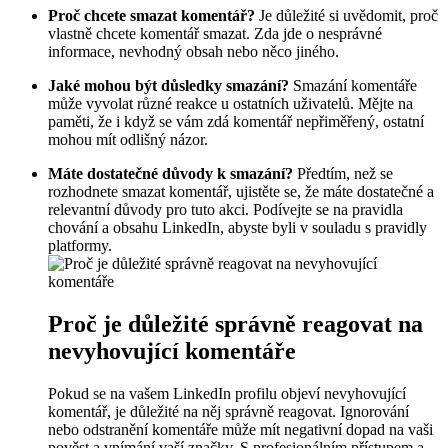
Proč chcete smazat komentář?
Je důležité si uvědomit, proč
vlastně chcete komentář smazat. Zda jde o nesprávné
informace, nevhodný obsah nebo něco jiného.
Jaké mohou být důsledky smazání?
Smazání komentáře
může vyvolat různé reakce u ostatních uživatelů. Mějte na
paměti, že i když se vám zdá komentář nepřiměřený, ostatní
mohou mít odlišný názor.
Máte dostatečné důvody k smazání?
Předtím, než se
rozhodnete smazat komentář, ujistěte se, že máte dostatečné a
relevantní důvody pro tuto akci. Podívejte se na pravidla
chování a obsahu LinkedIn, abyste byli v souladu s pravidly
platformy.
Proč je důležité správně reagovat na
nevyhovující komentáře
Pokud se na vašem LinkedIn profilu objeví nevyhovující
komentář, je důležité na něj správně reagovat. Ignorování
nebo odstranění komentáře může mít negativní dopad na vaši
pověst a vnímání vaší značky. S profesionálním přístupem a