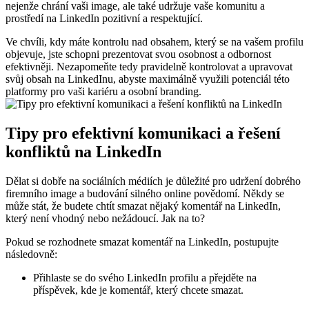
nejenže chrání vaši image, ale také udržuje vaše komunitu a
prostředí na LinkedIn pozitivní a respektující.
Ve chvíli, kdy máte kontrolu nad obsahem, který se na vašem profilu
objevuje, jste schopni prezentovat svou osobnost a odbornost
efektivněji. Nezapomeňte tedy pravidelně kontrolovat a upravovat
svůj obsah na LinkedInu, abyste maximálně využili potenciál této
platformy pro vaši kariéru a osobní branding.
Tipy pro efektivní komunikaci a řešení
konfliktů na LinkedIn
Dělat si dobře na sociálních médiích je důležité pro udržení dobrého
firemního image a budování silného online povědomí. Někdy se
může stát, že budete chtít smazat nějaký komentář na LinkedIn,
který není vhodný nebo nežádoucí. Jak na to?
Pokud se rozhodnete smazat komentář na LinkedIn, postupujte
následovně:
Přihlaste se do svého LinkedIn profilu a přejděte na
příspěvek, kde je komentář, který chcete smazat.