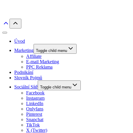
Úvod
Marketing
Toggle child menu
Affiliate
E-mail Marketing
PPC Reklama
Podnikání
Slovník Pojmů
Sociální Sítě
Toggle child menu
Facebook
Instagram
LinkedIn
Onlyfans
Pinterest
Snapchat
TikTok
X (Twitter)