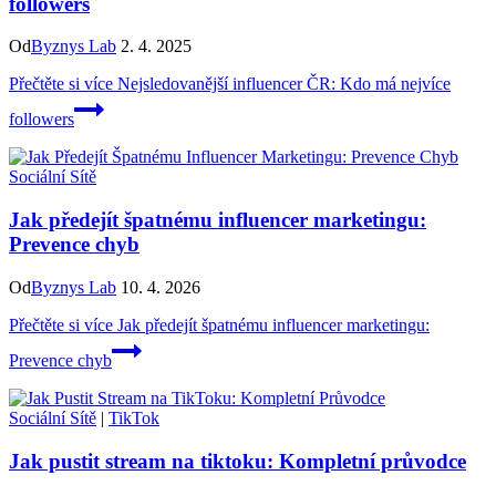
followers
Od
Byznys Lab
2. 4. 2025
Přečtěte si více
Nejsledovanější influencer ČR: Kdo má nejvíce
followers
Sociální Sítě
Jak předejít špatnému influencer marketingu:
Prevence chyb
Od
Byznys Lab
10. 4. 2026
Přečtěte si více
Jak předejít špatnému influencer marketingu:
Prevence chyb
Sociální Sítě
|
TikTok
Jak pustit stream na tiktoku: Kompletní průvodce