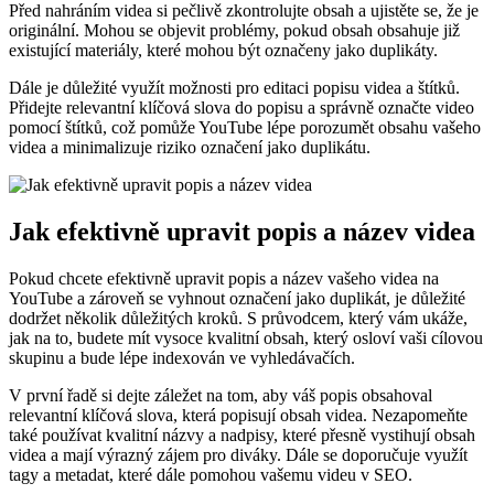
Před nahráním videa si pečlivě zkontrolujte obsah a ujistěte se, že je
originální. Mohou se objevit problémy, pokud obsah obsahuje již
existující materiály, které mohou být označeny jako duplikáty.
Dále je důležité využít možnosti pro editaci popisu videa a štítků.
Přidejte relevantní klíčová slova do popisu a správně označte video
pomocí štítků, což pomůže YouTube lépe porozumět obsahu vašeho
videa a minimalizuje riziko označení jako duplikátu.
Jak efektivně upravit popis a název videa
Pokud chcete efektivně upravit popis a název vašeho videa na
YouTube a zároveň se vyhnout označení jako duplikát, je důležité
dodržet několik důležitých kroků. S průvodcem, který vám ukáže,
jak na to, budete mít vysoce kvalitní obsah, který osloví vaši cílovou
skupinu a bude lépe indexován ve vyhledávačích.
V první řadě si dejte záležet na tom, aby váš popis obsahoval
relevantní klíčová slova, která popisují obsah videa. Nezapomeňte
také používat kvalitní názvy a nadpisy, které přesně vystihují obsah
videa a mají výrazný zájem pro diváky. Dále se doporučuje využít
tagy a metadat, které dále pomohou vašemu videu v SEO.