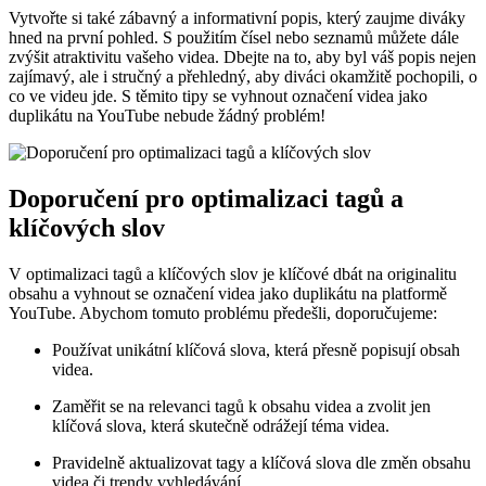
Vytvořte si také zábavný a informativní popis, který zaujme diváky
hned na první pohled. S použitím čísel nebo seznamů můžete dále
zvýšit atraktivitu vašeho videa. Dbejte na to, aby byl váš popis nejen
zajímavý, ale i stručný a přehledný, aby diváci okamžitě pochopili, o
co ve videu jde. S těmito tipy se vyhnout označení videa jako
duplikátu na YouTube nebude žádný problém!
Doporučení pro optimalizaci tagů a
klíčových slov
V optimalizaci tagů a klíčových slov je klíčové dbát na originalitu
obsahu a vyhnout se označení videa jako duplikátu na platformě
YouTube. Abychom tomuto problému předešli, doporučujeme:
Používat unikátní klíčová slova, která přesně popisují obsah
videa.
Zaměřit se na relevanci tagů k obsahu videa a zvolit jen
klíčová slova, která skutečně odrážejí téma videa.
Pravidelně aktualizovat tagy a klíčová slova dle změn obsahu
videa či trendy vyhledávání.