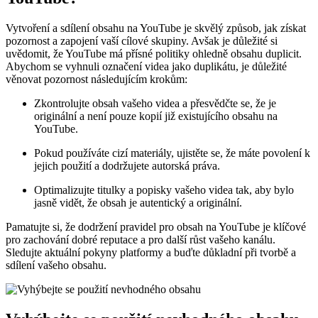
Vytvoření a sdílení obsahu na YouTube je skvělý způsob, jak získat
pozornost a zapojení vaší cílové skupiny. Avšak je důležité si
uvědomit, že YouTube má přísné politiky ohledně obsahu duplicit.
Abychom se vyhnuli označení videa jako duplikátu, je důležité
věnovat pozornost následujícím krokům:
Zkontrolujte obsah vašeho videa a přesvědčte se, že je
originální a není pouze kopií již existujícího obsahu na
YouTube.
Pokud používáte cizí materiály, ujistěte se, že máte povolení k
jejich použití a dodržujete autorská práva.
Optimalizujte titulky a popisky vašeho videa tak, aby bylo
jasně vidět, že obsah je autentický a originální.
Pamatujte si, že dodržení pravidel pro obsah na YouTube je klíčové
pro zachování dobré reputace a pro další růst vašeho kanálu.
Sledujte aktuální pokyny platformy a buďte důkladní při tvorbě a
sdílení vašeho obsahu.