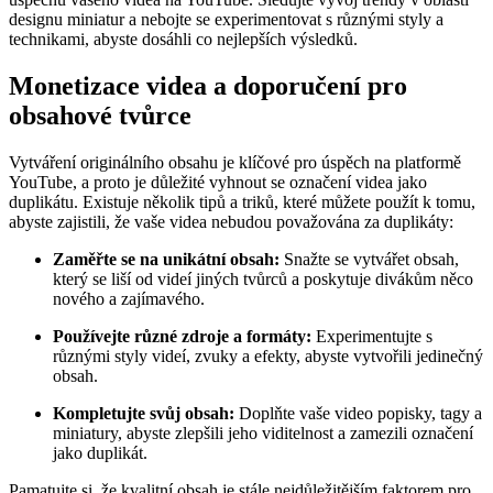
designu miniatur a nebojte se experimentovat s různými styly a
technikami, abyste dosáhli co nejlepších výsledků.
Monetizace videa a doporučení pro
obsahové tvůrce
Vytváření originálního obsahu je klíčové pro úspěch na platformě
YouTube, a proto je důležité vyhnout se označení videa jako
duplikátu. Existuje několik tipů a triků, které můžete použít k tomu,
abyste zajistili, že vaše videa nebudou považována za duplikáty:
Zaměřte se na unikátní obsah:
Snažte se vytvářet obsah,
který se liší od videí jiných tvůrců a poskytuje divákům něco
nového a zajímavého.
Používejte různé zdroje a formáty:
Experimentujte s
různými styly videí, zvuky a efekty, abyste vytvořili jedinečný
obsah.
Kompletujte svůj obsah:
Doplňte vaše video popisky, tagy a
miniatury, abyste zlepšili jeho viditelnost a zamezili označení
jako duplikát.
Pamatujte si, že kvalitní obsah je stále nejdůležitějším faktorem pro