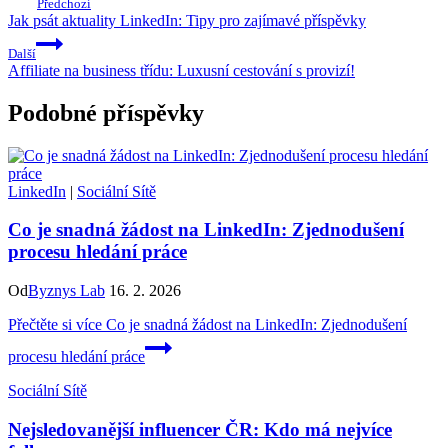
Předchozí
Jak psát aktuality LinkedIn: Tipy pro zajímavé příspěvky
Další
Affiliate na business třídu: Luxusní cestování s provizí!
Podobné příspěvky
LinkedIn
|
Sociální Sítě
Co je snadná žádost na LinkedIn: Zjednodušení
procesu hledání práce
Od
Byznys Lab
16. 2. 2026
Přečtěte si více
Co je snadná žádost na LinkedIn: Zjednodušení
procesu hledání práce
Sociální Sítě
Nejsledovanější influencer ČR: Kdo má nejvíce