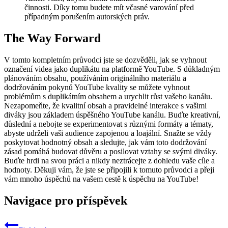
činnosti. Díky tomu budete mít včasné varování před
případným porušením autorských práv.
The Way Forward
V tomto kompletním průvodci jste se dozvěděli, jak se vyhnout
označení videa jako duplikátu na platformě YouTube. S důkladným
plánováním obsahu, používáním originálního materiálu a
dodržováním pokynů YouTube kvality se můžete vyhnout
problémům s duplikátním obsahem a urychlit růst vašeho kanálu.
Nezapomeňte, že kvalitní obsah a pravidelné interakce s vašimi
diváky jsou základem úspěšného YouTube kanálu. Buďte kreativní,
důslední a nebojte se experimentovat s různými formáty a tématy,
abyste udrželi vaši audience zapojenou a loajální. Snažte se vždy
poskytovat hodnotný obsah a sledujte, jak vám toto dodržování
zásad pomáhá budovat důvěru a posilovat vztahy se svými diváky.
Buďte hrdi na svou práci a nikdy neztrácejte z dohledu vaše cíle a
hodnoty. Děkuji vám, že jste se připojili k tomuto průvodci a přeji
vám mnoho úspěchů na vašem cestě k úspěchu na YouTube!
Navigace pro příspěvek