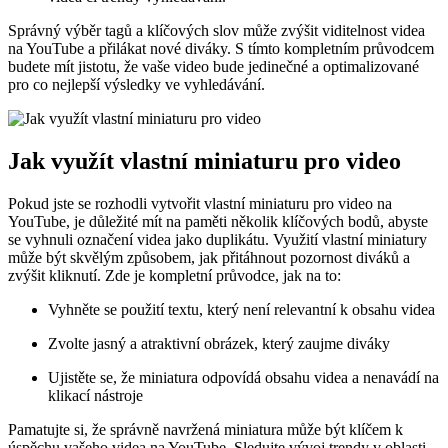
Správný výběr tagů a klíčových slov může zvýšit viditelnost videa
na YouTube a přilákat nové diváky. S tímto kompletním průvodcem
budete mít jistotu, že vaše video bude jedinečné a optimalizované
pro co nejlepší výsledky ve vyhledávání.
Jak využít vlastní miniaturu pro video
Pokud jste se rozhodli vytvořit vlastní miniaturu pro video na
YouTube, je důležité mít na paměti několik klíčových bodů, abyste
se vyhnuli označení videa jako duplikátu. Využití vlastní miniatury
může být skvělým způsobem, jak přitáhnout pozornost diváků a
zvýšit kliknutí. Zde je kompletní průvodce, jak na to:
Vyhněte se použití textu, který není relevantní k obsahu videa
Zvolte jasný a atraktivní obrázek, který zaujme diváky
Ujistěte se, že miniatura odpovídá obsahu videa a nenavádí na
klikací nástroje
Pamatujte si, že správně navržená miniatura může být klíčem k
úspěchu vašeho videa na YouTube. Sledujte vývoj trendy v oblasti