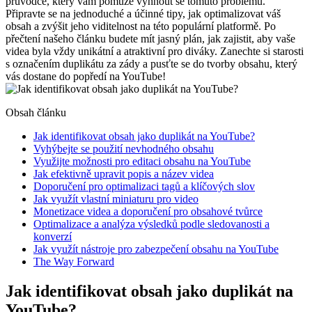
průvodce, který vám pomůže vyhnout se tomuto problému.
Připravte se na jednoduché a účinné tipy, jak optimalizovat váš
obsah a zvýšit jeho viditelnost na této populární platformě. Po
přečtení našeho článku budete mít jasný plán, jak zajistit, aby vaše
videa byla vždy unikátní a atraktivní pro diváky. Zanechte si starosti
s označením duplikátu za zády a pusťte se do tvorby obsahu, který
vás dostane do popředí na YouTube!
Obsah článku
Jak identifikovat obsah jako duplikát na YouTube?
Vyhýbejte se použití nevhodného obsahu
Využijte možnosti pro editaci obsahu na YouTube
Jak efektivně upravit popis a název videa
Doporučení pro optimalizaci tagů a klíčových slov
Jak využít vlastní miniaturu pro video
Monetizace videa a doporučení pro obsahové tvůrce
Optimalizace a analýza výsledků podle sledovanosti a
konverzí
Jak využít nástroje pro zabezpečení obsahu na YouTube
The Way Forward
Jak identifikovat obsah jako duplikát na
YouTube?