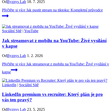
Od
Byznys Lab
18. 7. 2025
Přečtěte si více
Jak pustit stream na tiktoku: Kompletní průvodce
Sociální Sítě
|
YouTube
Jak streamovat z mobilu na YouTube: Živé vysílání
v kapse
Od
Byznys Lab
1. 2. 2026
Přečtěte si více
Jak streamovat z mobilu na YouTube: Živé vysílání v
kapse
LinkedIn
|
Sociální Sítě
LinkedIn premium vs recruiter: Který plán je pro
vás ten pravý?
Od
Byznys Lab
23. 5. 2025