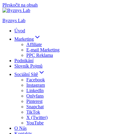
Přeskočit na obsah
Byznys Lab
Úvod
Marketing
Affiliate
E-mail Marketing
PPC Reklama
Podnikání
Slovník Pojmů
Sociální Sítě
Facebook
Instagram
LinkedIn
Onlyfans
Pinterest
Snapchat
TikTok
X (Twitter)
YouTube
O Nás
Kontakty