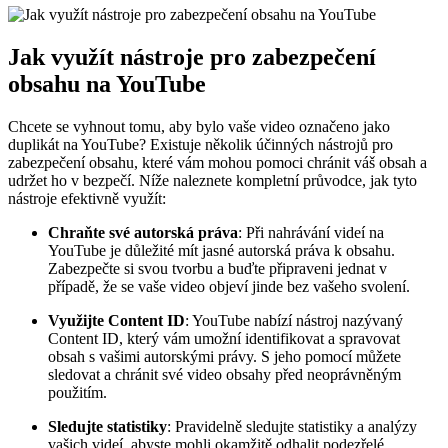
Jak využít nástroje pro zabezpečení
obsahu na YouTube
Chcete se vyhnout tomu, aby bylo vaše video označeno jako
duplikát na YouTube? Existuje několik účinných nástrojů pro
zabezpečení obsahu, které vám mohou pomoci chránit váš obsah a
udržet ho v bezpečí. Níže naleznete kompletní průvodce, jak tyto
nástroje efektivně využít:
Chraňte své autorská práva
: Při nahrávání videí na
YouTube je důležité mít jasné autorská práva k obsahu.
Zabezpečte si svou tvorbu a buďte připraveni jednat v
případě, že se vaše video objeví jinde bez vašeho svolení.
Využijte Content ID
: YouTube nabízí nástroj nazývaný
Content ID, který vám umožní identifikovat a spravovat
obsah s vašimi autorskými právy. S jeho pomocí můžete
sledovat a chránit své video obsahy před neoprávněným
použitím.
Sledujte statistiky
: Pravidelně sledujte statistiky a analýzy
vašich videí, abyste mohli okamžitě odhalit podezřelé