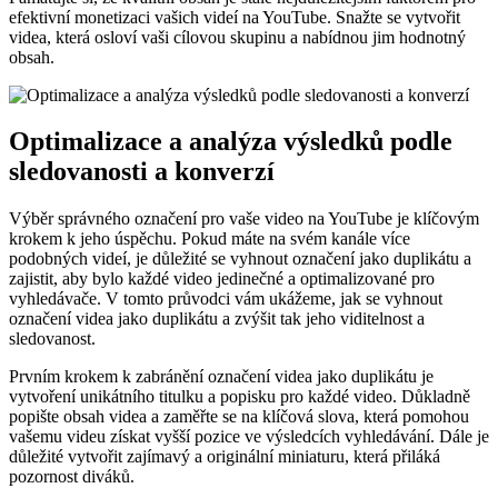
efektivní monetizaci vašich videí na YouTube. Snažte se vytvořit
videa, která osloví vaši cílovou skupinu a nabídnou jim hodnotný
obsah.
Optimalizace a analýza výsledků podle
sledovanosti a konverzí
Výběr správného označení pro vaše video na YouTube je klíčovým
krokem k jeho úspěchu. Pokud máte na svém kanále více
podobných videí, je důležité se vyhnout označení jako duplikátu a
zajistit, aby bylo každé video jedinečné a optimalizované pro
vyhledávače. V tomto průvodci vám ukážeme, jak se vyhnout
označení videa jako duplikátu a zvýšit tak jeho viditelnost a
sledovanost.
Prvním krokem k zabránění označení videa jako duplikátu je
vytvoření unikátního titulku a popisku pro každé video. Důkladně
popište obsah videa a zaměřte se na klíčová slova, která pomohou
vašemu videu získat vyšší pozice ve výsledcích vyhledávání. Dále je
důležité vytvořit zajímavý a originální miniaturu, která přiláká
pozornost diváků.