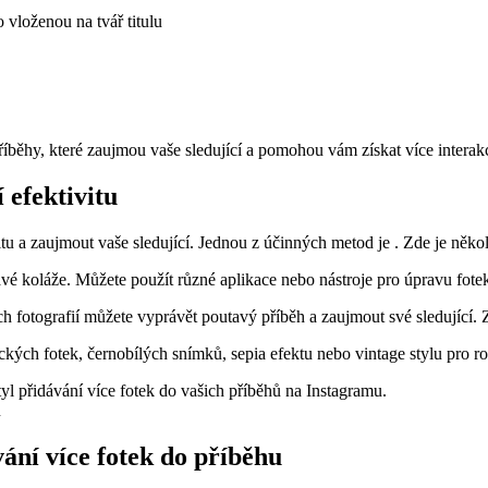
o vloženou na tvář‌ titulu
příběhy, které zaujmou vaše sledující a pomohou vám získat více interakc
 efektivitu
 a zaujmout vaše sledující. Jednou z‍ účinných metod je⁤ . Zde ‍je několi
avé koláže. Můžete použít různé aplikace nebo nástroje pro úpravu fotek
fotografií můžete vyprávět poutavý příběh a zaujmout své sledující. 
ckých fotek, černobílých snímků, sepia efektu nebo vintage stylu pro r
 styl přidávání více fotek do vašich příběhů na Instagramu.
ání více⁢ fotek do příběhu