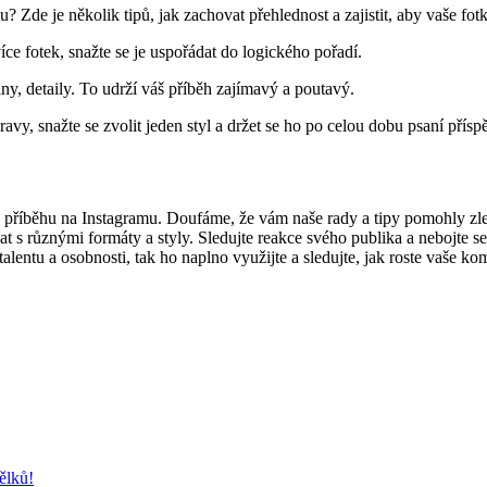
 Zde je několik tipů, jak ⁢zachovat přehlednost a zajistit, aby vaše fotk
e fotek, snažte se je uspořádat do‌ logického pořadí.
iny, detaily. To udrží váš příběh zajímavý a poutavý.
avy, snažte se zvolit jeden styl a držet se ho po celou dobu psaní přísp
tek do příběhu na Instagramu. Doufáme, že vám naše rady a tipy pomohly 
 ‌s různými formáty ‌a styly. Sledujte reakce svého publika a nebojte se
lentu​ a osobnosti, tak ho naplno využijte a sledujte, ​jak⁤ roste vaše k
ělků!