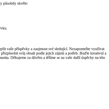
y⁢ působily skvěle:
ěvku.
zlepšit vaše příspěvky a zaujmout své sledující. Nezapomeňte využívat
 přizpůsobit svůj obsah podle jejich zájmů a potřeb. Buďte kreativní a
omunita. Děkujeme za důvěru⁣ a těšíme ‍se na vaše další úspěchy na této