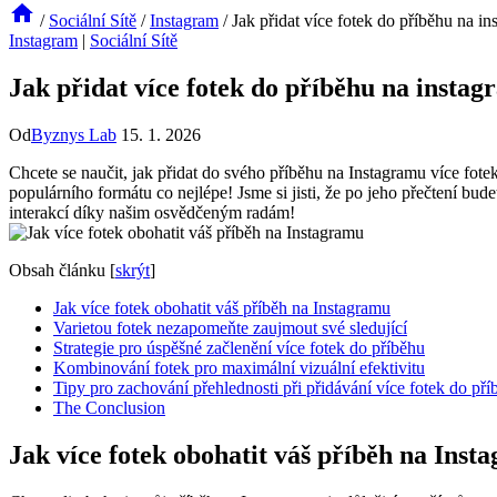
/
Sociální Sítě
/
Instagram
/
Jak přidat více fotek do příběhu na i
Instagram
|
Sociální Sítě
Jak přidat více fotek do příběhu na insta
Od
Byznys Lab
15. 1. 2026
Chcete se naučit, jak přidat do svého příběhu na Instagramu více fotek 
populárního formátu⁤ co ‍nejlépe! Jsme si ⁣jisti, že po jeho přečtení bud
interakcí díky našim osvědčeným radám!
Obsah článku
[
skrýt
]
Jak více fotek ⁢obohatit váš⁢ příběh na Instagramu
Varietou fotek nezapomeňte zaujmout své sledující
Strategie pro úspěšné začlenění ​více fotek do příběhu
Kombinování fotek pro maximální vizuální efektivitu
Tipy pro zachování přehlednosti‍ při přidávání více⁢ fotek do př
The Conclusion
Jak více fotek ⁢obohatit váš⁢ příběh na Ins