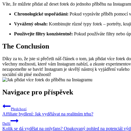
Víte, že můžete přidat až deset fotek do jednoho příběhu na Instagramu?
Chronologické​ uspořádání:
Pokud vyprávíte příběh pomocí víc
Vyvážený⁣ obsah:
Kombinujte různé typy fotek – portréty,⁢ kraj
Používejte‍ filtry konzistentně:
Pokud ⁣používáte filtry nebo úpr
The Conclusion
Díky za to, že jste si přečetli náš ‍článek o tom, jak přidat více ⁣fo
všechny možnosti, které vám⁤ Instagram nabízí, a zkuste experimentovat
nezapomeňte se bavit! Instagram je skvělý nástroj k vyjádření vašeho ta
sociální síti plné ⁤možností!
Navigace pro příspěvek
Předchozí
Affiliate bydlení: Jak vydělávat na realitním trhu?
Další
Kolik se dá vydělat na onlyfans? Opakovaný pohled na potenciál výd