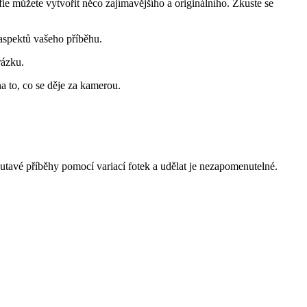
fie můžete vytvořit něco zajímavějšího a originálního. Zkuste se
spektů vašeho ⁤příběhu.
rázku.
na to, co ⁣se děje za kamerou.
poutavé příběhy pomocí variací fotek a udělat je nezapomenutelné.