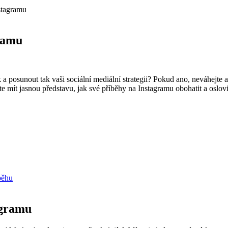
nstagramu
gramu
a posunout tak vaši sociální mediální‌ strategii? Pokud ano, neváhejte a
ete mít‍ jasnou představu, jak své příběhy na Instagramu obohatit a oslovi
íběhu
tagramu