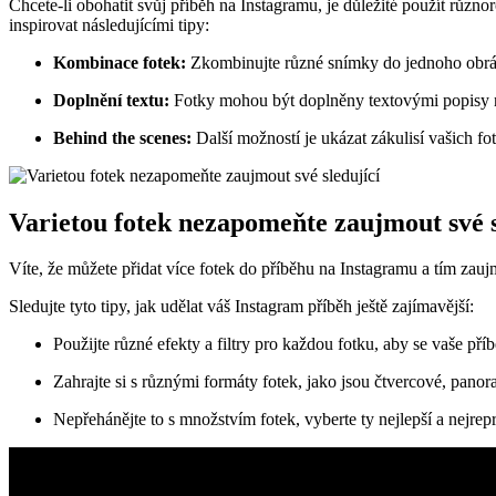
Chcete-li obohatit svůj příběh na Instagramu, je důležité použít různo
inspirovat následujícími tipy:
Kombinace fotek:
Zkombinujte různé snímky do jednoho obrázku
Doplnění textu:
Fotky mohou být doplněny textovými⁢ popisy ne
Behind the scenes:
Další možností je ukázat zákulisí vašich foto
Varietou fotek nezapomeňte zaujmout své s
Víte, že můžete přidat více fotek ⁤do příběhu na Instagramu a tím zauj
Sledujte tyto tipy, jak udělat váš Instagram‌ příběh ještě zajímavější:
Použijte různé efekty a filtry pro každou fotku, aby se vaše příběh
Zahrajte si ⁢s různými formáty fotek, jako jsou čtvercové, panor
Nepřehánějte to s množstvím fotek, vyberte ty nejlepší a ⁢nejrepre