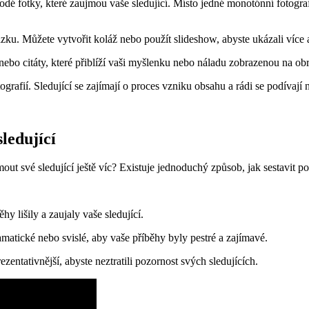
rodé fotky, které zaujmou vaše sledující. Místo jedné monotónní fotogra
. Můžete vytvořit koláž nebo použít slideshow, abyste ​ukázali více a
bo citáty, které přiblíží vaši myšlenku nebo náladu zobrazenou na ob
grafií. Sledující se zajímají o proces vzniku obsahu a⁤ rádi se⁢ podívají ⁢
ledující
mout své sledující ještě víc? Existuje jednoduchý způsob, jak sestavit 
y lišily a zaujaly⁤ vaše sledující.
amatické nebo svislé,​ aby vaše příběhy byly pestré a ‌zajímavé.
zentativnější, abyste ⁤neztratili pozornost ⁤svých sledujících.