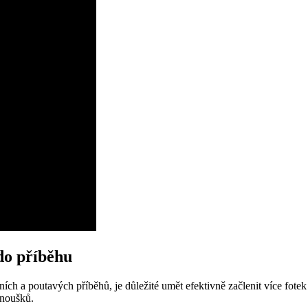
 do příběhu
ích a poutavých příběhů, je důležité umět efektivně začlenit více fotek
anoušků.