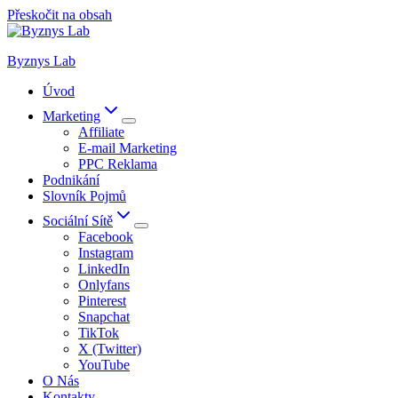
Přeskočit na obsah
Byznys Lab
Úvod
Marketing
Affiliate
E-mail Marketing
PPC Reklama
Podnikání
Slovník Pojmů
Sociální Sítě
Facebook
Instagram
LinkedIn
Onlyfans
Pinterest
Snapchat
TikTok
X (Twitter)
YouTube
O Nás
Kontakty