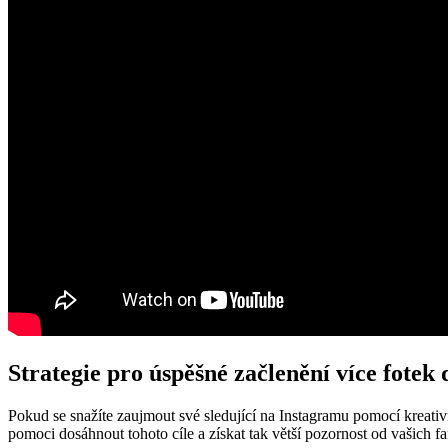
Strategie pro úspěšné začlenění ​více fotek
Pokud se snažíte zaujmout své sledující na ⁤Instagramu pomocí kreativn
pomoci dosáhnout tohoto cíle a získat tak větší pozornost od vašich f