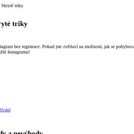
 Skryté triky
yté triky
tagram bez registrace. Pokud jste zvědaví na možnosti, jak se pohybovat n
žití Instagramu!
žívání
ody a nevýhody