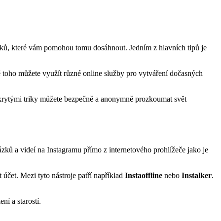
h triků, které vám pomohou tomu dosáhnout. Jedním z hlavních tipů je
ě toho můžete využít různé online služby pro vytváření dočasných
ito skrytými triky můžete bezpečně a anonymně prozkoumat svět
ázků a videí na Instagramu přímo z internetového prohlížeče jako je
 účet. Mezi tyto nástroje patří například
Instaoffline
nebo
Instalker
.
ní a starostí.