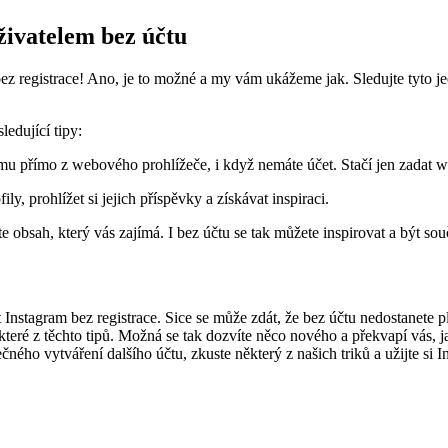
živatelem bez účtu
bez registrace! Ano, je to možné a my vám ukážeme jak. Sledujte tyto 
edující tipy:
amu přímo z webového prohlížeče, i když nemáte účet. Stačí jen zadat
ly, prohlížet si jejich příspěvky a získávat inspiraci.
 obsah, který vás zajímá. I bez účtu se tak můžete inspirovat a být sou
nstagram bez registrace. Sice se může zdát, že bez účtu nedostanete pln
teré z těchto tipů. Možná se tak dozvíte něco nového a překvapí vás, j
ného vytváření dalšího účtu, zkuste některý z našich triků a užijte si I