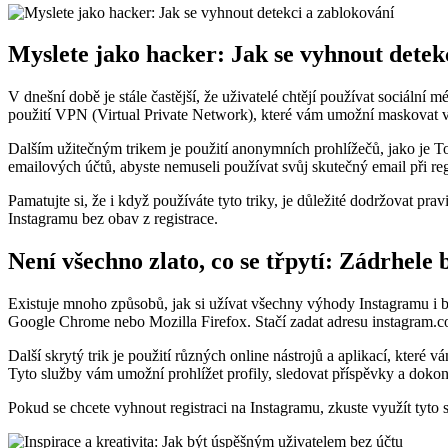
Myslete jako hacker: Jak se vyhnout detek
V dnešní době je stále častější, že uživatelé chtějí používat sociální
použití VPN (Virtual Private Network), které vám umožní maskovat va
Dalším užitečným trikem je použití anonymních prohlížečů, jako je T
emailových účtů, abyste nemuseli používat svůj skutečný email při regi
Pamatujte si, že i když používáte tyto triky, je důležité dodržovat p
Instagramu bez obav z registrace.
Není všechno zlato, co se třpytí: Zádrhele
Existuje mnoho způsobů, jak si užívat všechny výhody Instagramu i be
Google Chrome nebo Mozilla Firefox. Stačí zadat adresu instagram.com 
Další skrytý trik je použití různých online nástrojů a aplikací, které
Tyto služby vám umožní prohlížet profily, sledovat příspěvky a dokonc
Pokud se chcete vyhnout registraci na Instagramu, zkuste využít tyto sk