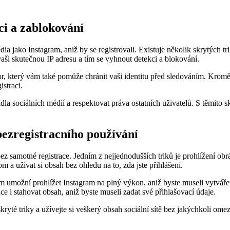
ci a zablokování
 média jako Instagram, aniž by se registrovali. Existuje několik skrytýc
ši skutečnou IP adresu a tím se vyhnout detekci a blokování.
or, který vám také pomůže chránit vaši identitu před sledováním. Krom
straci.
ravidla sociálních médií a respektovat práva ostatních uživatelů. S těm
 bezregistracního používání
z samotné registrace. Jedním z nejjednodušších triků je prohlížení obr
a užívat si obsah bez ohledu na to, zda jste přihlášení.
 vám umožní prohlížet Instagram na plný výkon, aniž byste museli vytvářet
e i stahovat obsah, aniž byste museli zadat své přihlašovací údaje.
ryté triky a užívejte si veškerý obsah sociální sítě bez jakýchkoli omeze