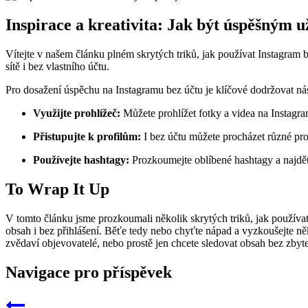
Inspirace a kreativita: Jak být úspěšným u
Vítejte v našem článku plném skrytých triků, jak používat Instagram 
sítě i bez vlastního účtu.
Pro dosažení úspěchu na Instagramu bez účtu je klíčové dodržovat násl
Využijte prohlížeč:
Můžete prohlížet fotky a videa na Instagr
Přistupujte k profilům:
I bez účtu můžete procházet různé profi
Používejte hashtagy:
Prozkoumejte oblíbené hashtagy a najděte
To Wrap It Up
V tomto článku jsme prozkoumali několik skrytých triků, jak používat I
obsah i bez přihlášení. Běťe tedy nebo chyťte nápad a vyzkoušejte něk
zvědaví objevovatelé, nebo prostě jen chcete sledovat obsah bez zbyteč
Navigace pro příspěvek