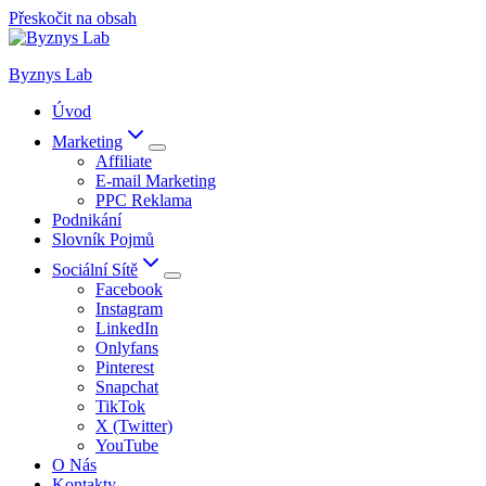
Přeskočit na obsah
Byznys Lab
Úvod
Marketing
Affiliate
E-mail Marketing
PPC Reklama
Podnikání
Slovník Pojmů
Sociální Sítě
Facebook
Instagram
LinkedIn
Onlyfans
Pinterest
Snapchat
TikTok
X (Twitter)
YouTube
O Nás
Kontakty