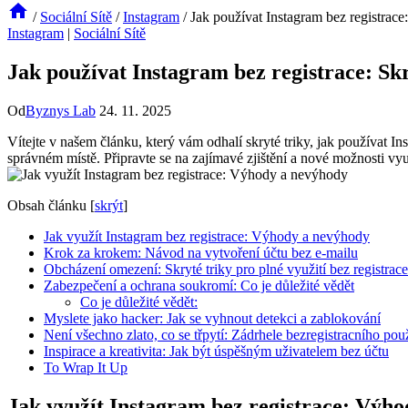
/
Sociální Sítě
/
Instagram
/
Jak používat Instagram bez registrace:
Instagram
|
Sociální Sítě
Jak používat Instagram bez registrace: Skr
Od
Byznys Lab
24. 11. 2025
Vítejte v našem článku, který vám odhalí skryté triky, jak používat Ins
správném místě. Připravte se na zajímavé zjištění a nové možnosti vyu
Obsah článku
[
skrýt
]
Jak využít Instagram bez registrace: Výhody a nevýhody
Krok za krokem: Návod na vytvoření účtu bez e-mailu
Obcházení omezení: Skryté triky pro plné využití bez registrace
Zabezpečení a ochrana soukromí: Co je důležité vědět
Co je důležité vědět:
Myslete jako hacker: Jak se vyhnout detekci a zablokování
Není všechno zlato, co se třpytí: Zádrhele bezregistracního pou
Inspirace a kreativita: Jak být úspěšným uživatelem bez účtu
To Wrap It Up
Jak využít Instagram bez registrace: Výh