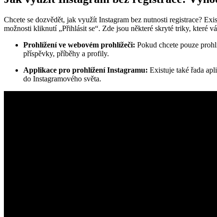
Chcete se dozvědět, jak využít Instagram bez nutnosti registrace? Exi
možnosti kliknutí „Přihlásit se“. Zde jsou některé skryté triky, které 
Prohlížení ve webovém prohlížeči:
Pokud chcete pouze prohlíž
příspěvky, příběhy a profily.
Applikace pro prohlížení Instagramu:
Existuje také řada apl
do Instagramového světa.