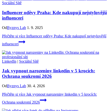
Sociální Sítě
Influencer oděvy Praha: Kde nakupují nejstylovější
influenceri
Od
Byznys Lab
1. 9. 2025
Přečtěte si více
Influencer oděvy Praha: Kde nakupují nejstylovější
influenceri
LinkedIn
|
Sociální Sítě
Jak vypnout narozeniny linkedin v 5 krocích:
Ochrana soukromí 2026
Od
Byznys Lab
30. 4. 2026
Přečtěte si více
Jak vypnout narozeniny linkedin v 5 krocích:
Ochrana soukromí 2026