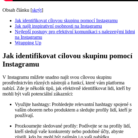
Obsah článku
[
skrýt
]
Jak identifikovat cílovou skupinu pomocí Instagramu
Jak najít inspirativní osobnosti na Instagramu
Nejlepší postupy pro efektivní komunikaci s nalezenými lidmi
na Instagramu
Wrapping Up
Jak identifikovat cílovou skupinu pomocí
Instagramu
V Instagramu můžete snadno najít svou cílovou skupinu
prostřednictvím různých nástrojů a funkcí, které vám platforma
nabízí. Zde je několik tipů, jak efektivně identifikovat lidi, kteří by
mohli být vaši potenciální zákazníci:
Využijte hashtagy: Prohledejte relevantní hashtagy spojené s
vaším oborem nebo produktem a sledujte profily lidí, kteří je
používají.
Prozkoumejte sledované profily: Podívejte se na profily lidí,
kteří sledují vaše konkurenty nebo podobné účty, abyste
zjistili, kdo by mohl být zajímán i o vaši nabídku.