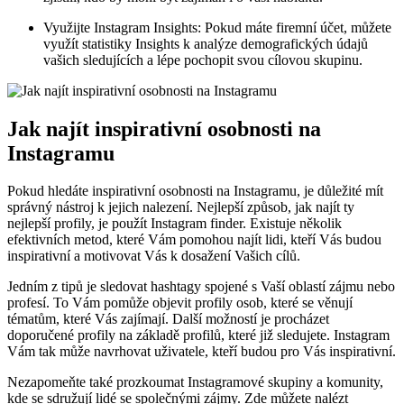
Využijte Instagram Insights: Pokud máte firemní účet, můžete
využít statistiky Insights k analýze demografických údajů
vašich sledujících a lépe pochopit svou cílovou skupinu.
Jak najít inspirativní osobnosti na
Instagramu
Pokud hledáte inspirativní osobnosti na Instagramu, je důležité mít
správný nástroj k jejich nalezení. Nejlepší způsob, jak najít ty
nejlepší profily, je použít Instagram finder. Existuje několik
efektivních metod, které Vám pomohou najít lidi, kteří Vás budou
inspirativní a motivovat Vás k dosažení Vašich cílů.
Jedním z tipů je sledovat hashtagy spojené s Vaší oblastí zájmu nebo
profesí. To Vám pomůže objevit profily osob, které se věnují
tématům, které Vás zajímají. Další možností je procházet
doporučené profily na základě profilů, které již sledujete. Instagram
Vám tak může navrhovat uživatele, kteří budou pro Vás inspirativní.
Nezapomeňte také prozkoumat Instagramové skupiny a komunity,
kde se sdružují lidé se společnými zájmy. Zde můžete nalézt