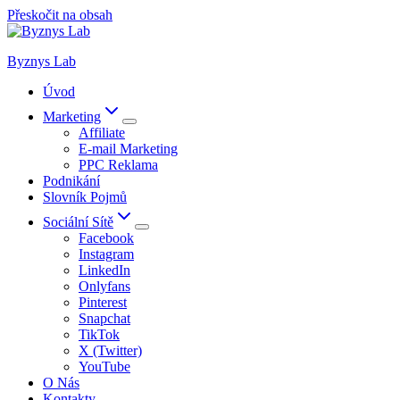
Přeskočit na obsah
Byznys Lab
Úvod
Marketing
Affiliate
E-mail Marketing
PPC Reklama
Podnikání
Slovník Pojmů
Sociální Sítě
Facebook
Instagram
LinkedIn
Onlyfans
Pinterest
Snapchat
TikTok
X (Twitter)
YouTube
O Nás
Kontakty