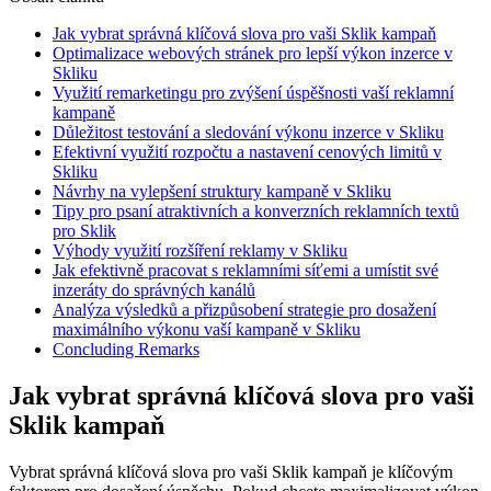
Jak vybrat správná klíčová slova pro vaši Sklik kampaň
Optimalizace webových stránek pro lepší výkon inzerce v
Skliku
Využití remarketingu pro zvýšení úspěšnosti vaší ‍reklamní
kampaně
Důležitost ‌testování a sledování‌ výkonu inzerce ⁢v Skliku
Efektivní využití⁤ rozpočtu a nastavení cenových ⁣limitů ‌v
Skliku
Návrhy na vylepšení struktury kampaně v Skliku
Tipy pro psaní⁢ atraktivních‌ a konverzních ⁢reklamních textů
pro Sklik
Výhody využití rozšíření reklamy v⁤ Skliku
Jak efektivně pracovat​ s reklamními síťemi ‌a ⁤umístit své
inzeráty⁤ do správných ‍kanálů
Analýza výsledků a přizpůsobení strategie pro dosažení
maximálního výkonu vaší kampaně v Skliku
Concluding Remarks
Jak vybrat správná klíčová slova pro vaši
Sklik kampaň
Vybrat správná klíčová slova pro vaši Sklik kampaň je⁤ klíčovým