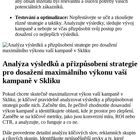
aby obsah inzerátu byl ⁢relevantní a oslovil ⁤potřeby vašich
potenciálních zákazníků.
Testování a optimalizace:
Nepřestávejte se ⁣učit ⁤a zkoušejte
různé strategie a taktiky. Analyzujte výsledky, sledujte vývoj
kampaně a nebojte se včas přizpůsobit svůj postup‌ pro
dosažení co nejlepších výsledků.
Analýza výsledků a přizpůsobení strategie
pro dosažení maximálního výkonu vaší
kampaně v Skliku
Pokud chcete skutečně maximalizovat výkon vaší​ kampaně v
Skliku, ⁢je klíčové pravidelně‌ analyzovat výsledky a přizpůsobovat
strategii podle nich. Začněte tím, že pečlivě zhodnotíte ‍dosavadní
výkon kampaně a identifikujete oblasti, kde je‍ prostor pro ⁢zlepšení.
Zaměřte se na‌ klíčové metriky, jako‌ jsou konverzní míra, ⁢ROI ‌nebo
CTR, a⁤ analyzujte, co funguje a co ne.
Dále provedeme detailní analýzu klíčových slov, reklamních skupin⁣
a cílových skupin. Identifikujte nejúspěšnější prvky a ty, ​které