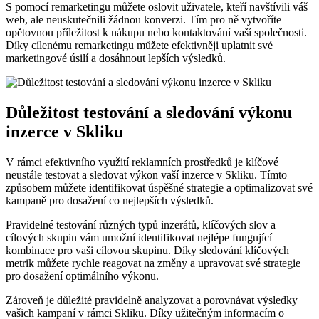
S‍ pomocí remarketingu můžete oslovit ⁢uživatele, kteří navštívili váš
web, ale neuskutečnili žádnou konverzi. Tím ⁣pro ​ně ‌vytvoříte
opětovnou⁤ příležitost ​k nákupu ⁣nebo kontaktování vaší společnosti.
Díky cílenému remarketingu můžete efektivněji ⁤uplatnit své​
marketingové úsilí ⁤a ‍dosáhnout ‍lepších výsledků.
Důležitost ‌testování a sledování‌ výkonu
inzerce ⁢v Skliku
V rámci efektivního ⁢využití reklamních prostředků⁤ je‌ klíčové
neustále testovat a sledovat výkon vaší⁣ inzerce v Skliku. Tímto
způsobem můžete identifikovat úspěšné strategie a optimalizovat‌ své
kampaně pro ⁤dosažení⁣ co ‍nejlepších výsledků.
Pravidelné testování⁣ různých typů inzerátů, klíčových slov a
cílových skupin vám umožní identifikovat nejlépe ‌fungující
kombinace pro vaši cílovou skupinu. Díky sledování klíčových
metrik můžete rychle reagovat na změny a⁢ upravovat své strategie
pro ‍dosažení optimálního výkonu.
Zároveň je‍ důležité pravidelně analyzovat ‌a porovnávat výsledky
vašich kampaní v rámci Skliku.‌ Díky užitečným informacím o