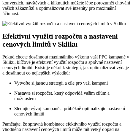
konverzích, návštěvách a ​kliknutích můžete lépe porozumět chování
vašich zákazníků a optimalizovat ‍své ⁤inzeráty⁢ pro maximální
účinnost.
Efektivní využití⁤ rozpočtu a nastavení
cenových ⁣limitů ‌v Skliku
Pokud chcete dosáhnout maximálního výkonu vaší ‌PPC kampaně v
Skliku,‌ klíčové je efektivní využití rozpočtu a správné nastavení
cenových limitů. Existuje několik strategií, jak optimalizovat výdaje
a dosáhnout co nejlepších výsledků:
Vytvořte ‍si jasnou ​strategii a cíle pro vaši kampani
Nastavte ‍si rozpočet, který ‌odpovídá vašim cílům ‍a
možnostem
Sledujte vývoj kampaně‍ a průběžně optimalizujte nastavení
cenových limitů
Pamětajte, že správná kombinace efektivního využití ⁢rozpočtu‌ a
vhodného nastavení cenových limitů může mít velký dopad na​