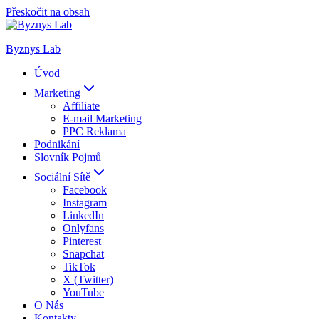
Přeskočit na obsah
Byznys Lab
Úvod
Marketing
Affiliate
E-mail Marketing
PPC Reklama
Podnikání
Slovník Pojmů
Sociální Sítě
Facebook
Instagram
LinkedIn
Onlyfans
Pinterest
Snapchat
TikTok
X (Twitter)
YouTube
O Nás
Kontakty