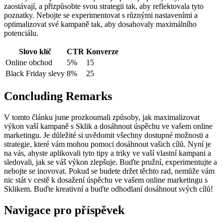
zaostávají, ⁣a přizpůsobte svou ‍strategii tak, aby reflektovala tyto
poznatky. Nebojte se experimentovat s různými nastaveními a
optimalizovat své kampaně‌ tak, ⁣aby dosahovaly maximálního
potenciálu.
Slovo klíč
CTR
Konverze
Online obchod
5%
15
Black Friday slevy
8%
25
Concluding Remarks
V tomto⁣ článku⁤ jsme prozkoumali způsoby, jak maximalizovat
výkon vaší kampaně s Sklik a dosáhnout⁣ úspěchu ve vašem online
marketingu. Je důležité si uvědomit​ všechny ⁢dostupné možnosti a
strategie, ⁤které vám mohou pomoci dosáhnout vašich‌ cílů. ‍Nyní je
na vás, abyste ‍aplikovali tyto tipy a triky ve vaší vlastní kampani a
sledovali, jak se váš výkon zlepšuje. Buďte pružní, ‌experimentujte‍ a
nebojte se inovovat. Pokud se budete držet těchto rad, ‌nemůže vám
⁤nic stát v cestě ⁣k ⁣dosažení ‌úspěchu ve vašem online​ marketingu s ​
Sklikem. Buďte kreativní a buďte odhodlaní dosáhnout svých cílů!
Navigace pro příspěvek