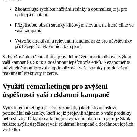
Zkontrolujte rychlost ‌načítání stránky ‌a optimalizujte ‌ji pro
rychlejší načítání.
Přizpůsobte obsah stránky klíčovým slovům, na která cílíte ve
vaší kampani.
Vytvořte​ atraktivní a relevantní landing page pro návštěvníky
přicházející z reklamních⁣ kampaní.
S dodržováním těchto⁤ tipů a pravidel můžete maximalizovat výkon
vaší kampaně s Sklik a‍ dosáhnout lepších výsledků. Nezapomeňte
pravidelně monitorovat⁢ a optimalizovat vaše stránky ‍pro dosažení
maximální efektivity inzerce.
Využití remarketingu pro zvýšení
úspěšnosti vaší ‍reklamní kampaně
Využití remarketingu je skvělý způsob, ⁢jak efektivně oslovit
potenciální zákazníky, kteří se již projevili zájmem o​ vaše produkty
nebo služby. Díky remarketingu s využitím platforem jako je Sklik
můžete ‌zvýšit ‍úspěšnost⁤ vaší reklamní kampaně a dosáhnout lepších
výsledků.