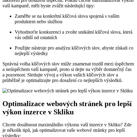
faktorem pro dosažení ⁤úspěchu. ​Pokud chcete maximalizovat výkon
vaší kampaně, měli⁣ byste zvážit následující tipy:
Zaměřte se na ‌konkrétní⁢ klíčová slova spojená s vaším ​
produktem nebo⁤ službou
Vyhodnoťte konkurenci a zvolte‍ unikátní klíčová slova, která
vás odliší od ostatních
Použijte⁤ nástroje pro analýzu klíčových slov, ‌abyste získali⁤ co
nejlepší výsledky
Správná ‍volba klíčových slov může znamenat rozdíl mezi úspěchem
a neúspěchem vaší kampaně, proto si dejte na ⁢výběr dostatečný⁣ čas
a pozornost. Sledujte vývoj a výkon ​vašich klíčových slov a
průběžně je optimalizujte pro dosažení co nejlepších výsledků.
Optimalizace webových stránek pro lepší
výkon inzerce v Skliku
Chcete dosáhnout maximálního výkonu vaší‍ inzerce v Skliku? ​Zde
je několik‍ tipů, jak optimalizovat vaše webové ⁢stránky​ pro lepší
výsledky: