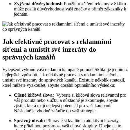
Zvýšená‌ důvěryhodnost:
Použití rozšíření reklamy v‍ Skliku
může posílit důvěryhodnost​ vaší značky ⁢a přimět zákazníky k​
jednání.
Jak efektivně pracovat​ s reklamními
síťemi ‌a ⁤umístit své inzeráty⁤ do
správných ‍kanálů
Vylepšení‍ výkonu vaší reklamní kampaně pomocí Skliku je jedním ‍z
nejlepších⁢ způsobů, ​jak efektivně pracovat s reklamními‌ sítěmi a
umístit své inzeráty ⁤do⁤ správných kanálů. Existuje několik strategií,
které⁣ můžete ‍vyzkoušet, abyste‍ dosáhli optimálního výsledku:
Cílené ​klíčová slova:
​ Vyberte si klíčová⁢ slova relevantní pro
váš ‌produkt nebo⁢ službu a důkladně​ je zkoumejte, abyste
zjistili, která mají nejlepší potenciál pro vaši kampani.
Následně ⁢je vhodně⁣ zařaďte do vaší strategie.
Správný ⁢obsah:
Připravte si kvalitní a atraktivní inzeráty,
které ⁢přitáhnou​ pozornost​ vaší cílové skupiny.⁢ Dbejte na to,