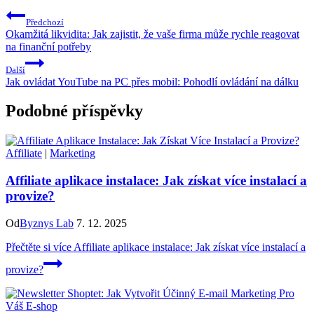
Předchozí
Okamžitá likvidita: Jak zajistit, že vaše firma může rychle reagovat
na finanční potřeby
Další
Jak ovládat YouTube na PC přes mobil: Pohodlí ovládání na dálku
Podobné příspěvky
Affiliate
|
Marketing
Affiliate aplikace instalace: Jak získat více instalací a
provize?
Od
Byznys Lab
7. 12. 2025
Přečtěte si více
Affiliate aplikace instalace: Jak získat více instalací a
provize?