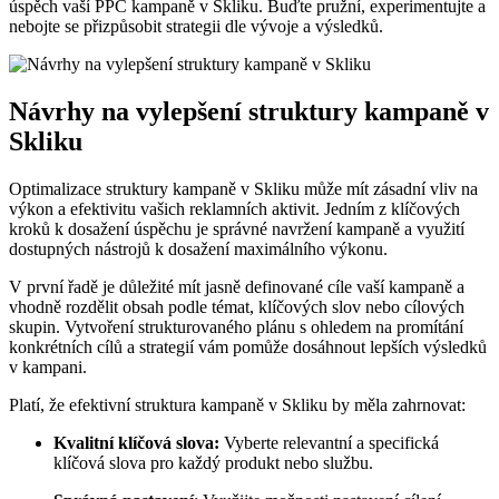
úspěch ‌vaší PPC ⁤kampaně v Skliku. Buďte ​pružní, experimentujte ⁢a
nebojte se přizpůsobit strategii dle vývoje‍ a ⁣výsledků.
Návrhy na vylepšení struktury kampaně v
Skliku
Optimalizace ⁣struktury kampaně v‌ Skliku ⁣může mít zásadní vliv na ​
výkon a efektivitu vašich reklamních aktivit.‌ Jedním z klíčových
⁤kroků k ⁤dosažení úspěchu ‍je správné navržení kampaně⁢ a využití
dostupných⁤ nástrojů k dosažení maximálního výkonu.
V první ‌řadě je důležité mít jasně ‌definované cíle vaší ​kampaně a
vhodně ​rozdělit obsah podle témat, klíčových slov nebo cílových
skupin. Vytvoření‍ strukturovaného plánu s ohledem na promítání‍
konkrétních cílů a strategií vám pomůže dosáhnout lepších výsledků
v kampani.
Platí, že efektivní struktura ⁢kampaně v​ Skliku by měla ⁢zahrnovat:
Kvalitní​ klíčová ‌slova:
Vyberte relevantní ⁣a specifická ​
klíčová ‌slova pro každý produkt ⁣nebo službu.