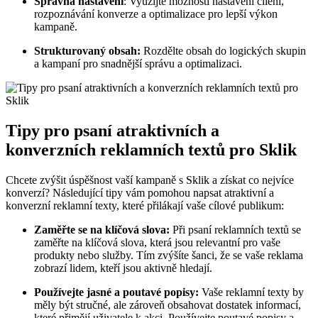
Správná ‌nastavení
: ⁢Využijte možnosti nastavení cílení,
rozpoznávání konverze a optimalizace ‌pro lepší výkon ​
kampaně.
Strukturovaný obsah:
Rozdělte obsah do‌ logických ⁣skupin
a kampaní pro ‌snadnější správu​ a optimalizaci.
Tipy pro psaní⁢ atraktivních‌ a
konverzních ⁢reklamních textů pro Sklik
Chcete zvýšit‌ úspěšnost vaší ​kampaně ‍s Sklik a​ získat co⁣ nejvíce
konverzí? Následující tipy vám⁤ pomohou napsat‍ atraktivní ‍a
konverzní reklamní texty, které přilákají vaše cílové‌ publikum:
Zaměřte se na klíčová ⁣slova:
Při psaní reklamních textů se
zaměřte⁣ na klíčová ⁢slova, která jsou relevantní pro vaše
produkty nebo služby. Tím zvýšíte ⁢šanci, že se vaše⁤ reklama
zobrazí lidem, kteří‌ jsou aktivně⁣ hledají.
Používejte jasné⁤ a poutavé popisy:
Vaše ‌reklamní texty by
měly být stručné, ale zároveň obsahovat ⁣dostatek informací,
které přimějí‍ uživatele k akci. Používejte poutavé popisy a​