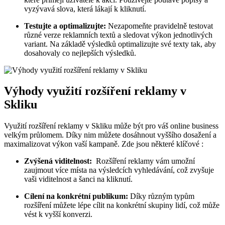
vyzývavá‍ slova, která⁣ lákají ⁢k kliknutí.
Testujte a optimalizujte:
Nezapomeňte pravidelně‍ testovat
různé verze reklamních textů a sledovat⁣ výkon jednotlivých
variant. Na základě výsledků optimalizujte své ⁢texty tak, ⁢aby
dosahovaly co nejlepších výsledků.
Výhody využití rozšíření reklamy v⁤
Skliku
Využití rozšíření reklamy v Skliku může být‌ pro váš online​ business
velkým průlomem.⁣ Díky nim můžete dosáhnout vyššího dosažení a
maximalizovat ‌výkon vaší kampaně. Zde jsou⁢ některé klíčové :
Zvýšená viditelnost:
⁢ Rozšíření‍ reklamy vám umožní
zaujmout více místa na výsledcích vyhledávání, ⁣což zvyšuje
vaši viditelnost ⁣a šanci na kliknutí.
Cílení na ‌konkrétní publikum:
Díky různým typům
rozšíření můžete‌ lépe cílit na konkrétní skupiny lidí, což může
vést k vyšší konverzi.