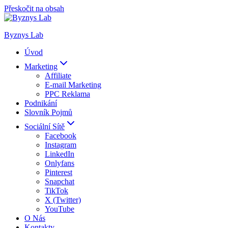
Přeskočit na obsah
Byznys Lab
Úvod
Marketing
Affiliate
E-mail Marketing
PPC Reklama
Podnikání
Slovník Pojmů
Sociální Sítě
Facebook
Instagram
LinkedIn
Onlyfans
Pinterest
Snapchat
TikTok
X (Twitter)
YouTube
O Nás
Kontakty