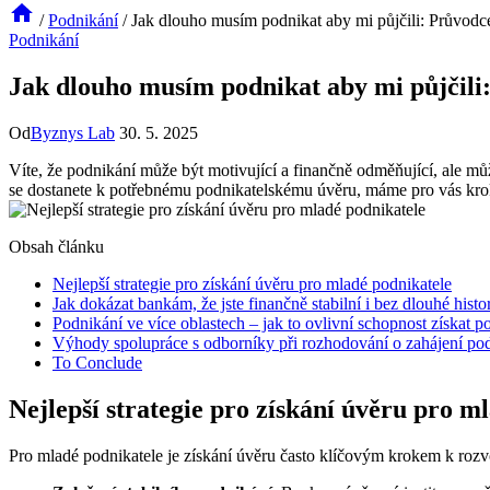
/
Podnikání
/
Jak dlouho musím podnikat aby mi půjčili: Průvodc
Podnikání
Jak dlouho musím podnikat aby mi půjčili
Od
Byznys Lab
30. 5. 2025
Víte, že podnikání může být motivující a finančně odměňující, ale můž
se dostanete k potřebnému podnikatelskému úvěru, máme pro vás krok 
Obsah článku
Nejlepší strategie pro získání úvěru pro mladé podnikatele
Jak dokázat bankám, že jste finančně stabilní i bez dlouhé histo
Podnikání ve více oblastech – jak to ovlivní schopnost získat p
Výhody spolupráce s odborníky při rozhodování o zahájení podn
To Conclude
Nejlepší strategie pro získání úvěru pro m
Pro mladé podnikatele je získání úvěru často klíčovým krokem k rozvoj