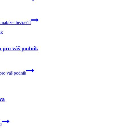
a nabízet bezpečí!
a pro váš podnik
 pro váš podnik
áva
a