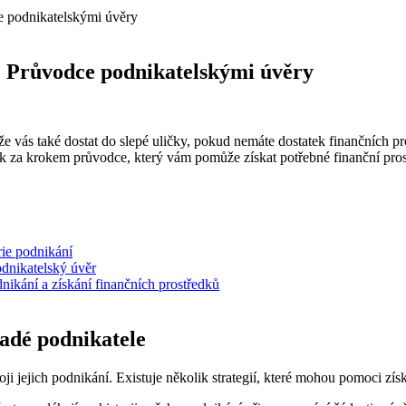
e podnikatelskými úvěry
: Průvodce podnikatelskými úvěry
e vás také dostat do slepé uličky, pokud nemáte dostatek finančních pro
za krokem průvodce, který vám pomůže získat potřebné finanční prostř
rie podnikání
odnikatelský úvěr
ikání a získání finančních prostředků
ladé podnikatele
i jejich podnikání. Existuje několik strategií, které mohou pomoci získ