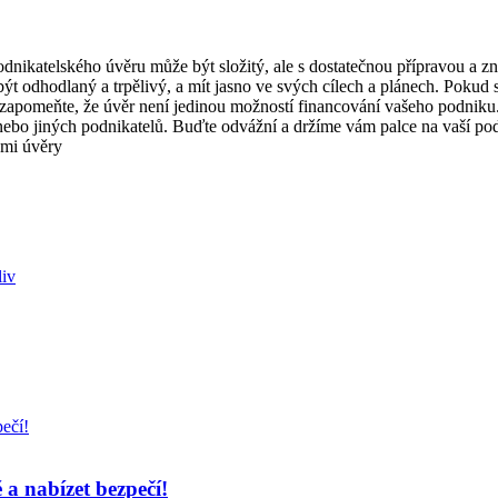
í podnikatelského úvěru může být složitý, ale s dostatečnou přípravou a
 být odhodlaný a trpělivý, a mít jasno ve svých cílech a plánech. Pokud 
zapomeňte, že úvěr není jedinou možností financování vašeho podniku. 
ebo jiných podnikatelů. Buďte odvážní a držíme vám palce na vaší pod
liv
 a nabízet bezpečí!