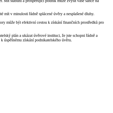
ěr. Mít stabilní a prosperující podnik může zvýšit vaše šance na
té mít v minulosti řádně splácené úvěry a nesplašené dluhy.
ory může být efektivní cestou k získání finančních prostředků pro
lský plán a ukázat úvěrové instituci, že jste schopni řádně a
m k úspěšnému získání podnikatelského úvěru.