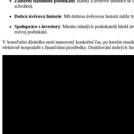
Založení stabilního podnikání
: Banky a úvěrové instituce se 
schválení.
Dobrá úvěrová historie
: Mít dobrou úvěrovou historii může bý
Spolupráce s investory
: Mnoho mladých podnikatelů hledá inve
rozvoj podnikání.
V konečném důsledku není stanovený konkrétní čas, po kterém musíte po
efektivně hospodařit s finančními prostředky. Dodržování dobrých f