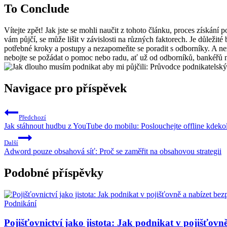
To Conclude
Vítejte zpět! Jak jste se mohli naučit z tohoto článku, proces získán
vám půjčí, se může lišit v závislosti na různých faktorech. Je důležité
potřebné kroky a postupy a nezapomeňte se poradit s odborníky. A ne
nebojte se požádat o pomoc nebo radu, ať už od odborníků, bankéřů n
Navigace pro příspěvek
Předchozí
Jak stáhnout hudbu z YouTube do mobilu: Poslouchejte offline kdeko
Další
Adword pouze obsahová síť: Proč se zaměřit na obsahovou strategii
Podobné příspěvky
Podnikání
Pojišťovnictví jako jistota: Jak podnikat v pojišťovně