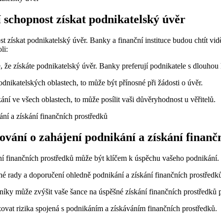
í schopnost získat podnikatelský úvěr
získat podnikatelský úvěr. Banky a finanční instituce budou chtít vidě
li:
 že získáte podnikatelský úvěr. Banky preferují podnikatele s dlouhou 
dnikatelských oblastech, to může být přínosné při žádosti o úvěr.
í ve všech oblastech, to může posílit vaši důvěryhodnost u věřitelů.
vání o zahájení podnikání a získání finanč
ní finančních prostředků může být klíčem k úspěchu vašeho podnikání.
rady a doporučení ohledně podnikání a získání finančních prostředk
íky může zvýšit vaše šance na úspěšné získání finančních prostředků 
at rizika spojená s podnikáním a získáváním finančních prostředků.