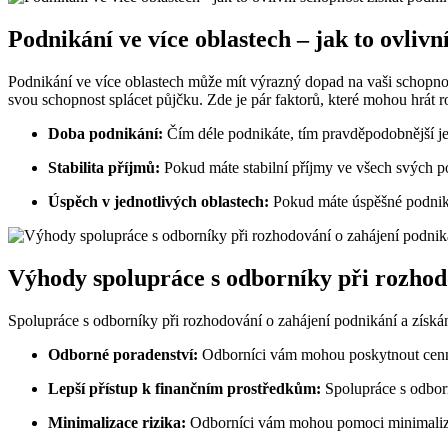
Podnikání ve více oblastech – jak to ovlivn
Podnikání ve více oblastech může mít výrazný dopad na vaši schopnost 
svou schopnost splácet půjčku. Zde je pár faktorů, které mohou hrát ro
Doba podnikání:
Čím déle podnikáte, tím pravděpodobnější je,
Stabilita příjmů:
Pokud máte stabilní příjmy ve všech svých po
Úspěch v jednotlivých oblastech:
Pokud máte úspěšné podnikán
Výhody spolupráce s odborníky při rozhodo
Spolupráce s odborníky při rozhodování o zahájení podnikání a získá
Odborné poradenství:
Odborníci vám mohou poskytnout cenné 
Lepší přístup k finančním prostředkům:
Spolupráce s odborn
Minimalizace rizika:
Odborníci vám mohou pomoci minimalizov