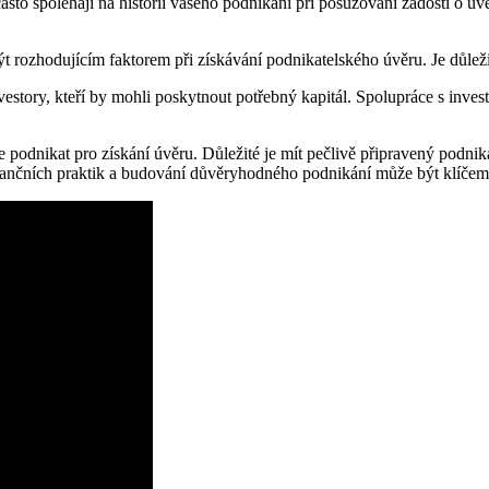
často spoléhají na historii vašeho podnikání při posuzování žádosti o úv
t rozhodujícím faktorem při získávání podnikatelského úvěru. Je důleži
story, kteří by mohli poskytnout potřebný kapitál. Spolupráce s invest
dnikat pro získání úvěru. Důležité je mít pečlivě připravený podnikate
inančních praktik a budování důvěryhodného podnikání může být klíče