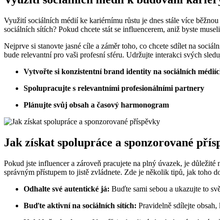
Využití sociálních médií ke kariérnímu růstu je dnes stále více běžno
sociálních sítích? Pokud chcete stát se influencerem, aniž byste museli
Nejprve si stanovte jasné cíle a záměr toho, co chcete sdílet na sociá
bude relevantní pro vaši profesní sféru. Udržujte interakci svých sled
Vytvořte si konzistentní brand identity na sociálních médií
Spolupracujte s relevantními profesionálními partnery
Plánujte svůj obsah a časový harmonogram
Jak získat spolupráce a sponzorované přís
Pokud jste influencer a zároveň pracujete na plný úvazek, je důležit
správným přístupem to jistě zvládnete. Zde je několik tipů, jak toho d
Odhalte své autentické já:
Buďte sami sebou a ukazujte to svět
Buďte aktivní na sociálních sítích:
Pravidelně sdílejte obsah, 