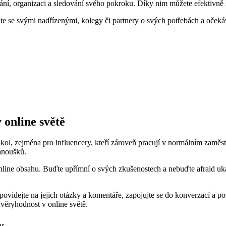
ání, organizaci a sledování svého pokroku. Díky nim můžete efektivně s
e se svými nadřízenými, kolegy či partnery o svých potřebách a očeká
 online světě
kol, zejména pro influencery, kteří zároveň pracují v normálním zaměst
fanoušků.
m online obsahu. Buďte upřímní o svých zkušenostech a nebuďte afraid 
vídejte na jejich otázky a komentáře, zapojujte se do konverzací a pos
ůvěryhodnost v online světě.
y