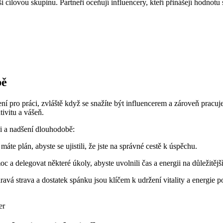
ši cílovou skupinu. Partneři oceňují influencery, kteří přinášejí hodnotu
bě
ní pro práci, zvláště když se snažíte být influencerem a zároveň pracuje
ivitu a vášeň.
ci a nadšení dlouhodobě:
áte plán, abyste se ujistili, že jste na správné cestě k úspěchu.
a delegovat některé úkoly, abyste uvolnili čas a energii na důležitější
dravá strava a dostatek spánku jsou klíčem k udržení vitality a energie 