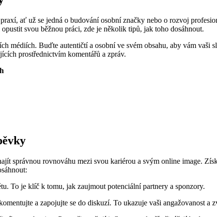
u praxí, ať už se jedná o budování osobní značky nebo o rozvoj profesi
 opustit svou běžnou práci, zde je několik tipů, jak toho dosáhnout.
lních médiích. Buďte autentičtí a osobní ve svém obsahu, aby vám vaši s
ujících prostřednictvím komentářů a zpráv.
ch
pěvky
é najít správnou rovnováhu mezi svou kariérou a svým online image. Zí
osáhnout:
u. To je klíč k tomu, jak zaujmout potenciální partnery a sponzory.
komentujte a zapojujte se do diskuzí. To ukazuje vaši angažovanost a zv