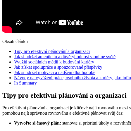
Obsah článku
Tipy pro efektivní plánování a organizaci
Jak si udržet autenticitu a důvěryhodnost v online světě
Využití sociálních médií k budování kariéry
Jak získat spolupráce a sponzorované příspěvky
Jak si udržet motivaci a nadšení dlouhodobě
Návody na vyvážení práce, osobního života a kariéry jako infl
In Summary
Tipy pro efektivní plánování a organizaci
Pro efektivní plánování a organizaci je klíčové najít rovnováhu mezi
pomohou najít správnou rovnováhu a efektivně plánovat svůj čas:
Vytvořte si časový plán:
stanovte si prioritní úkoly a rozvrhně