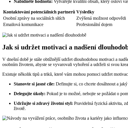
Nabídněte hodnotu:
Vytvářejte kvalitní obsah, který osloví va
Kontaktování potenciálních partnerů
Výsledky
Osobní zprávy na sociálních sítích
Zvýšená možnost odpovědi
Emailová komunikace
Profesionální dojem
Jak si udržet motivaci a nadšení dlouhodo
V dnešní době je stále obtížnější udržet dlouhodobou motivaci a nadše
osobním životem, abyste se vyvarovali vyhoření a udrželi si svou kreat
Existuje několik tipů a triků, které vám mohou pomoci udržet motiva
Stanovte si jasné cíle:
Definujte si, co chcete dosáhnout a jaký m
Delegujte úkoly:
Pokud je to možné, nebojte se požádat o pomoc 
Udržujte si zdravý životní styl:
Pravidelná fyzická aktivita, z
životě.