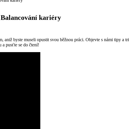
ování kariéry
 Balancování kariéry
m, aniž byste museli opustit svou běžnou práci. Objevte s námi tipy a t
 a pusťte se do čtení!