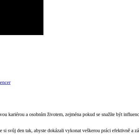
uencer
 svou kariérou a osobním životem, zejména pokud se snažíte být influe
te si svůj den tak, abyste dokázali vykonat veškerou práci efektivně a z