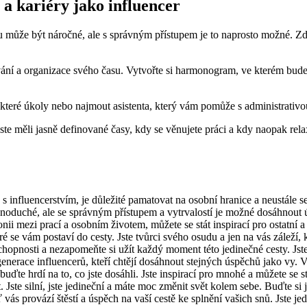
 a kariéry jako influencer
ru může být náročné, ale s správným přístupem je to naprosto možné. Z
ní a organizace svého času. Vytvořte si harmonogram, ve kterém budete 
které úkoly nebo najmout asistenta, který vám pomůže s administrativou
ste měli jasně definované časy, kdy se věnujete práci a kdy naopak rela
u s influencerstvím, je důležité pamatovat na osobní hranice a neustále 
dnoduché, ale se správným přístupem a vytrvalostí je možné dosáhnout 
ii mezi prací a osobním životem, můžete se stát inspirací pro ostatní a
é se vám postaví do cesty. Jste tvůrci svého osudu a jen na vás záleží,
chopnosti a nezapomeňte si užít každý moment této jedinečné cesty. Jste h
erace influencerů, kteří chtějí dosáhnout stejných úspěchů jako vy. Vaše
a buďte hrdí na to, co jste dosáhli. Jste inspirací pro mnohé a můžete se
t. Jste silní, jste jedineční a máte moc změnit svět kolem sebe. Buďte si
ť vás provází štěstí a úspěch na vaší cestě ke splnění vašich snů. Jste j