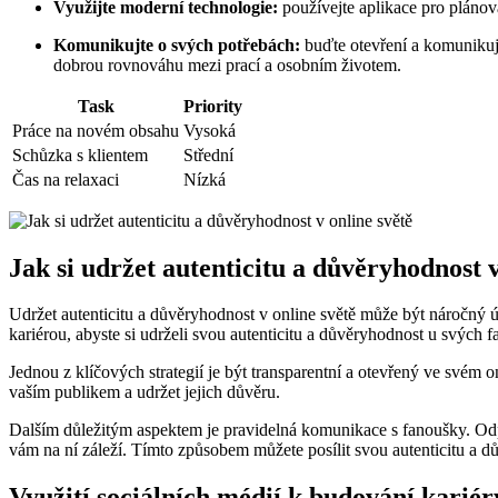
Využijte moderní technologie:
používejte aplikace pro plánov
Komunikujte o svých potřebách:
buďte otevření a komunikujt
dobrou rovnováhu mezi prací a osobním životem.
Task
Priority
Práce na novém obsahu
Vysoká
Schůzka s klientem
Střední
Čas na relaxaci
Nízká
Jak si udržet autenticitu a důvěryhodnost v
Udržet autenticitu a důvěryhodnost v online světě může být náročný ú
kariérou, abyste si udrželi svou autenticitu a důvěryhodnost u svých 
Jednou z klíčových strategií je být transparentní a otevřený ve své
vaším publikem a udržet jejich důvěru.
Dalším důležitým aspektem je pravidelná komunikace s fanoušky. Odpo
vám na ní záleží. Tímto způsobem můžete posílit svou autenticitu a d
Využití sociálních médií k budování kariér