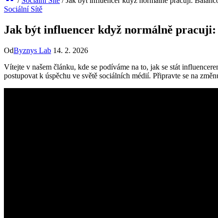
/
Sociální Sítě
/
Jak být influencer když normálně pracuji: Balanc
Sociální Sítě
Jak být influencer když normálně pracuji:
Od
Byznys Lab
14. 2. 2026
Vítejte v našem článku, kde se podíváme na to, jak se stát influencere
postupovat k úspěchu ve světě sociálních médií. Připravte se na změnu