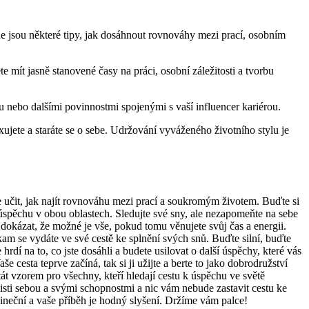
de jsou některé tipy, jak dosáhnout rovnováhy mezi prací, osobním
mít jasně stanovené časy na práci, osobní záležitosti a tvorbu
 nebo dalšími povinnostmi spojenými s vaší influencer kariérou.
xujete a staráte se o sebe. Udržování vyváženého životního stylu je
se učit, jak najít rovnováhu mezi prací a soukromým životem. Buďte si
úspěchu v obou oblastech. Sledujte své sny, ale nezapomeňte na sebe
 dokázat, že možné je vše, pokud tomu věnujete svůj čas a energii.
 kam se vydáte ve své cestě ke splnění svých snů. Buďte silní, buďte
rdí na to, co jste dosáhli a budete usilovat o další úspěchy, které vás
 cesta teprve začíná, tak si ji užijte a berte to jako dobrodružství
 stát vzorem pro všechny, kteří hledají cestu k úspěchu ve světě
 jisti sebou a svými schopnostmi a nic vám nebude zastavit cestu ke
edineční a vaše příběh je hodný slyšení. Držíme vám palce!