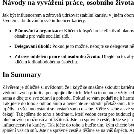
Návody na vyvážení práce, osobního života
Jak být influencerem a zároveň udržovat stabilní kariéru v jiném obo
životem a budováním své influencer kariéry:
Plánování a organizace:
Klíčem k úspěchu je efektivní plánová
obsahu pro vaše sociální sítě.
Delegování úkolů:
Pokud je to možné, nebojte se delegovat ně
Zdravé oddělení práce od osobního života:
Dbejte na to, aby
klíčem k dlouhodobému úspěchu.
In Summary
Závěrem je důležité si uvědomit, že i když se snažíme skloubit kariér
vědomi svých priorit a postupujte dle nich. Možná to nebude vždy je
sama a dbejte o své zdraví a pohodu. Pokud se vám podaří najít harmon
Tak jděte do toho s odhodláním a nenechte se odradit překážkami, kter
trpěliví a všechno ostatní se postará samo o sebe. Věřte v sebe a své s
čekají. Tak jděme do toho a buďme ti, kteří vedou cestu pro budoucí gen
plné nových možností a příležitostí. Jste na správné cestě, držte se jí 
influencerství a kariéry. Tak jděte do toho a buďte tím, kým chcete bý
splnění vašich snů. Jste na správné cestě a těšíme se na váš úspěch. A