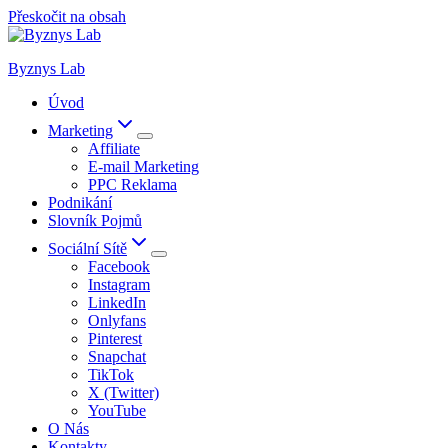
Přeskočit na obsah
Byznys Lab
Úvod
Marketing
Affiliate
E-mail Marketing
PPC Reklama
Podnikání
Slovník Pojmů
Sociální Sítě
Facebook
Instagram
LinkedIn
Onlyfans
Pinterest
Snapchat
TikTok
X (Twitter)
YouTube
O Nás
Kontakty