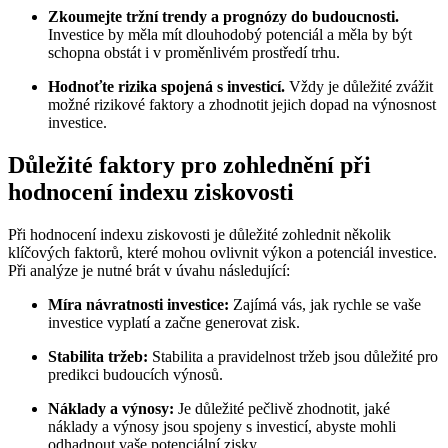
Zkoumejte tržní trendy a prognózy do budoucnosti.
Investice by měla mít dlouhodobý potenciál a měla by být
schopna obstát i v proměnlivém prostředí trhu.
Hodnoťte rizika spojená s investicí.
Vždy je důležité zvážit
možné rizikové faktory a zhodnotit jejich dopad na výnosnost
investice.
Důležité faktory pro zohlednění při
hodnocení indexu ziskovosti
Při hodnocení indexu ziskovosti je důležité zohlednit několik
klíčových faktorů, které mohou ovlivnit výkon a potenciál investice.
Při analýze je nutné brát v úvahu následující:
Míra návratnosti investice:
Zajímá vás, jak rychle se vaše
investice vyplatí a začne generovat zisk.
Stabilita tržeb:
Stabilita a pravidelnost tržeb jsou důležité pro
predikci budoucích výnosů.
Náklady a výnosy:
Je důležité pečlivě zhodnotit, jaké
náklady a výnosy jsou spojeny s investicí, abyste mohli
odhadnout vaše potenciální zisky.