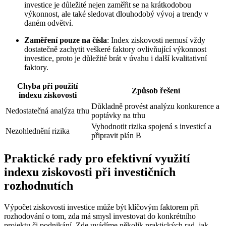
investice je důležité nejen zaměřit se na krátkodobou
výkonnost, ale také sledovat dlouhodobý vývoj a trendy v
daném odvětví.
Zaměření pouze na čísla
: Index ziskovosti nemusí vždy
dostatečně zachytit veškeré faktory ovlivňující výkonnost
investice, proto je důležité brát v úvahu i další kvalitativní
faktory.
Chyba při použití
Způsob řešení
indexu ziskovosti
Důkladně provést analýzu konkurence a
Nedostatečná analýza trhu
poptávky na trhu
Vyhodnotit rizika spojená s investicí a
Nezohlednění rizika
připravit plán B
Praktické rady pro efektivní využití
indexu ziskovosti při investičních
rozhodnutích
Výpočet ziskovosti investice může být klíčovým faktorem při
rozhodování o tom, zda má smysl investovat do konkrétního
projektu či podnikání. Zde uvádíme několik praktických rad, jak