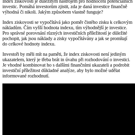
Index ziskovosti je důležitým nástrojem pro hodnocení potenciálních
investic. Pomáhá investorům zjistit, zda je daná investice finančně
výhodná či nikoli. Jakým způsobem vlastně funguje?
Index ziskovosti se vypočítává jako poměr čistého zisku k celkovým
nákladům. Čím vyšší hodnota indexu, tím výhodnější je investice.
Pro správné porovnání různých investičních příležitostí je důležité
pochopit, jak jsou náklady a zisky vypočítávány a jak se promítají
do celkové hodnoty indexu.
Investoři by měli mít na paměti, že index ziskovosti není jediným
ukazatelem, který je třeba brát in úvahu při rozhodování o investici.
Je vhodné kombinovat ho s dalšími finančními ukazateli a podrobit
investiční příležitost důkladné analýze, aby bylo možné udělat
informované rozhodnutí.