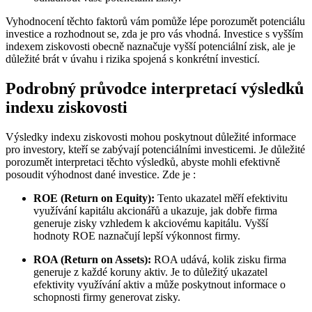
Vyhodnocení těchto faktorů vám pomůže lépe porozumět potenciálu
investice a rozhodnout se, zda je pro vás vhodná. Investice s vyšším
indexem ziskovosti obecně naznačuje vyšší potenciální zisk, ale je
důležité brát v úvahu i rizika spojená s konkrétní investicí.
Podrobný průvodce interpretací výsledků
indexu ziskovosti
Výsledky indexu ziskovosti mohou poskytnout důležité informace
pro investory, kteří se zabývají potenciálními investicemi. Je důležité
porozumět interpretaci těchto výsledků, abyste mohli efektivně
posoudit výhodnost dané investice. Zde je :
ROE (Return on Equity):
Tento ukazatel měří efektivitu
využívání kapitálu akcionářů a ukazuje, jak dobře firma
generuje zisky vzhledem k akciovému kapitálu. Vyšší
hodnoty ROE naznačují lepší výkonnost firmy.
ROA (Return on Assets):
ROA udává, kolik zisku firma
generuje z každé koruny aktiv. Je to důležitý ukazatel
efektivity využívání aktiv a může poskytnout informace o
schopnosti firmy generovat zisky.