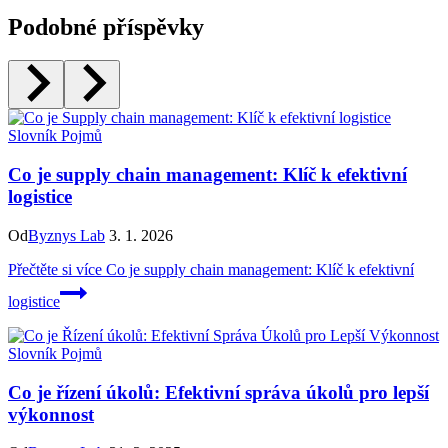
Podobné příspěvky
Slovník Pojmů
Co je supply chain management: Klíč k efektivní
logistice
Od
Byznys Lab
3. 1. 2026
Přečtěte si více
Co je supply chain management: Klíč k efektivní
logistice
Slovník Pojmů
Co je řízení úkolů: Efektivní správa úkolů pro lepší
výkonnost