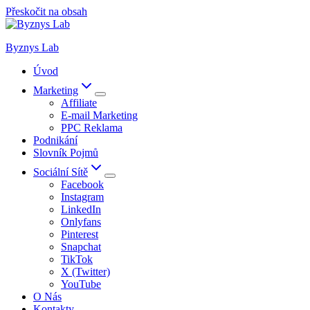
Přeskočit na obsah
Byznys Lab
Úvod
Marketing
Affiliate
E-mail Marketing
PPC Reklama
Podnikání
Slovník Pojmů
Sociální Sítě
Facebook
Instagram
LinkedIn
Onlyfans
Pinterest
Snapchat
TikTok
X (Twitter)
YouTube
O Nás
Kontakty