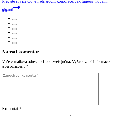
Přečtěte si více
Co je nadnárodni korporace: Jak fungují globální
giganti
Napsat komentář
Vaše e-mailová adresa nebude zveřejněna.
Vyžadované informace
jsou označeny
*
Komentář
*