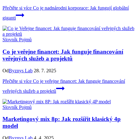
Přečtěte si více
Co je nadnárodni korporace: Jak fungují globální
giganti
Slovník Pojmů
Co je veřejne financet: Jak funguje financování
veřejných služeb a projektů
Od
Byznys Lab
28. 7. 2025
Přečtěte si více
Co je veřejne financet: Jak funguje financování
veřejných služeb a projektů
Slovník Pojmů
Marketingový mix 8p: Jak rozšířit klasický 4p
model
Od
Byznys Lab
4. 4. 2025