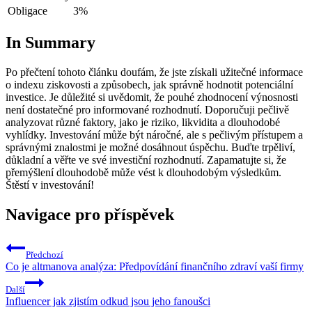
Obligace
3%
In Summary
Po přečtení tohoto článku doufám, že jste získali užitečné informace
o indexu ziskovosti a způsobech, jak správně hodnotit potenciální
investice. Je důležité si uvědomit, že pouhé zhodnocení výnosnosti
není dostatečné pro informované rozhodnutí. Doporučuji pečlivě
analyzovat různé faktory, jako je riziko, likvidita a dlouhodobé
vyhlídky. Investování může být náročné, ale s pečlivým přístupem a
správnými znalostmi je možné dosáhnout úspěchu. Buďte trpěliví,
důkladní a věřte ve své investiční rozhodnutí. Zapamatujte si, že
přemýšlení dlouhodobě může vést k dlouhodobým výsledkům.
Štěstí v investování!
Navigace pro příspěvek
Předchozí
Co je altmanova analýza: Předpovídání finančního zdraví vaší firmy
Další
Influencer jak zjistím odkud jsou jeho fanoušci