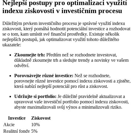
Nejlepší postupy pro optimalizaci využití
indexu ziskovosti v investičním procesu
Důležitým prvkem investičního procesu je správné využití indexu
ziskovosti, který pomáhá hodnotit potenciální investice a rozhodovat
se o tom, kam umístit své finanční prostředky. Existuje několik
nejlepších postupů, jak optimalizovat využití tohoto důležitého
ukazatele:
Zkoumejte trh:
Předtím než se rozhodnete investovat,
důkladně zkoumejte trh a sledujte trendy a novinky ve vašem
odvětví.
Porovnávejte různé investice:
Než se rozhodnete,
porovnejte různé investice pomocí indexu ziskovosti a zjistěte,
která nabízí nejlepší potenciál pro růst a ziskovost.
Udržujte si portfolio:
Je důležité pravidelně aktualizovat a
upravovat vaše investiční portfolio pomocí indexu ziskovosti,
abyste maximalizovali svůj výnos a minimalizovali riziko.
Investice
Ziskovost
Akcie
10%
Realitní fondy
5%