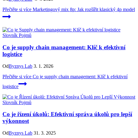
Přečtěte si více
Marketingový mix 8p: Jak rozšířit klasický 4p model
Slovník Pojmů
Co je supply chain management: Klíč k efektivní
logistice
Od
Byznys Lab
3. 1. 2026
Přečtěte si více
Co je supply chain management: Klíč k efektivní
logistice
Slovník Pojmů
Co je řízení úkolů: Efektivní správa úkolů pro lepší
výkonnost
Od
Byznys Lab
31. 3. 2025