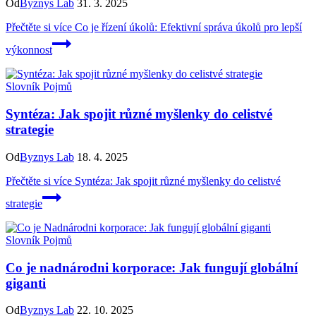
Od
Byznys Lab
31. 3. 2025
Přečtěte si více
Co je řízení úkolů: Efektivní správa úkolů pro lepší
výkonnost
Slovník Pojmů
Syntéza: Jak spojit různé myšlenky do celistvé
strategie
Od
Byznys Lab
18. 4. 2025
Přečtěte si více
Syntéza: Jak spojit různé myšlenky do celistvé
strategie
Slovník Pojmů
Co je nadnárodni korporace: Jak fungují globální
giganti
Od
Byznys Lab
22. 10. 2025