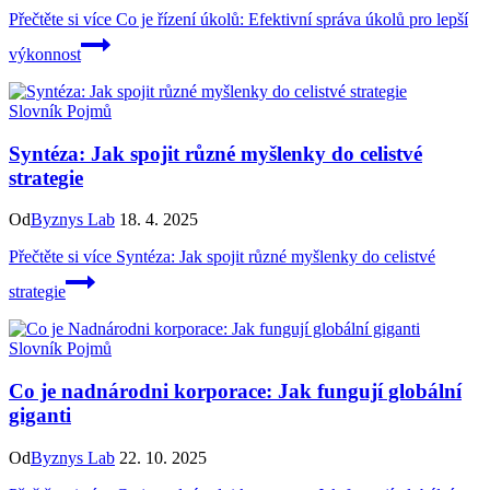
Přečtěte si více
Co je řízení úkolů: Efektivní správa úkolů pro lepší
výkonnost
Slovník Pojmů
Syntéza: Jak spojit různé myšlenky do celistvé
strategie
Od
Byznys Lab
18. 4. 2025
Přečtěte si více
Syntéza: Jak spojit různé myšlenky do celistvé
strategie
Slovník Pojmů
Co je nadnárodni korporace: Jak fungují globální
giganti
Od
Byznys Lab
22. 10. 2025