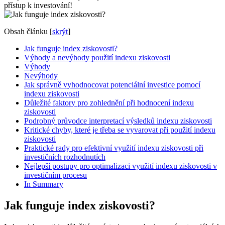
přístup k investování!
Obsah článku
[
skrýt
]
Jak funguje index ziskovosti?
Výhody a nevýhody použití indexu ziskovosti
Výhody
Nevýhody
Jak správně vyhodnocovat potenciální investice pomocí
indexu ziskovosti
Důležité faktory pro zohlednění při hodnocení indexu
ziskovosti
Podrobný průvodce interpretací výsledků indexu ziskovosti
Kritické chyby, které je třeba se vyvarovat při použití indexu
ziskovosti
Praktické rady pro efektivní využití indexu ziskovosti při
investičních rozhodnutích
Nejlepší postupy pro optimalizaci využití indexu ziskovosti v
investičním procesu
In Summary
Jak funguje index ziskovosti?