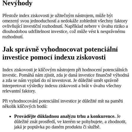
Nevýhody
Přestože index ziskovosti je užitečným nástrojem, může být
omezený svou jednoduchostí a nedokáže zohlednit všechny faktory
ovlivňující investiční rozhodnutí. Například nebere v úvahu riziko a
dlouhodobou udržitelnost investice, což může vést k nesprávnému
rozhodnutí.
Jak správně vyhodnocovat potenciální
investice pomocí indexu ziskovosti
Index ziskovosti je klíčovým nástrojem při hodnocení potenciálních
investic. Pomáhá nám zjistit, zda je daná investice finančně výhodná
a zda se nám vyplatí do ní investovat. Je důležité umět správně
interpretovat výsledky indexu ziskovosti a brát v úvahu všechny
relevantní faktory.
Při vyhodnocování potenciální investice je důležité mít na paměti
několik klíčových bodů:
Provádějte důkladnou analýzu trhu a konkurence.
Je
důležité znát prostředí, ve kterém se pohybujete, a zhodnotit,
jaká je poptávka po daném produktu či službě.