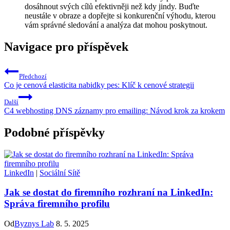
dosáhnout svých cílů efektivněji než kdy jindy. Buďte
neustále v obraze a dopřejte si konkurenční výhodu, kterou
vám správné sledování a analýza dat mohou poskytnout.
Navigace pro příspěvek
Předchozí
Co je cenová elasticita nabidky pes: Klíč k cenové strategii
Další
C4 webhosting DNS záznamy pro emailing: Návod krok za krokem
Podobné příspěvky
LinkedIn
|
Sociální Sítě
Jak se dostat do firemního rozhraní na LinkedIn:
Správa firemního profilu
Od
Byznys Lab
8. 5. 2025