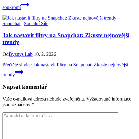
soukromí
Snapchat
|
Sociální Sítě
Jak nastavit filtry na Snapchat: Zkuste nejnovější
trendy
Od
Byznys Lab
10. 2. 2026
Přečtěte si více
Jak nastavit filtry na Snapchat: Zkuste nejnovější
trendy
Napsat komentář
Vaše e-mailová adresa nebude zveřejněna.
Vyžadované informace
jsou označeny
*