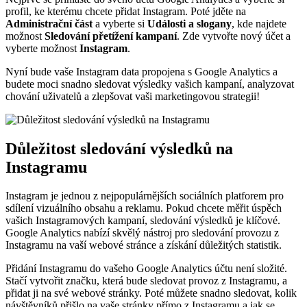
profil, ke kterému chcete přidat Instagram. Poté jděte na
Administrační část
a vyberte si
Události a slogany
, kde najdete
možnost
Sledování přetížení kampaní
. Zde vytvořte nový účet a
vyberte možnost
Instagram
.
Nyní bude vaše Instagram data propojena s Google Analytics a
budete moci snadno sledovat výsledky vašich kampaní, analyzovat
chování uživatelů a zlepšovat vaši marketingovou strategii!
Důležitost sledování výsledků na
Instagramu
Instagram je jednou z nejpopulárnějších sociálních platforem pro
sdílení vizuálního obsahu a reklamu. Pokud chcete měřit úspěch
vašich Instagramových kampaní, sledování výsledků je klíčové.
Google Analytics nabízí skvělý nástroj pro sledování provozu z
Instagramu na vaší webové stránce a získání důležitých statistik.
Přidání Instagramu do vašeho Google Analytics účtu není složité.
Stačí vytvořit značku, která bude sledovat provoz z Instagramu, a
přidat ji na své webové stránky. Poté můžete snadno sledovat, kolik
návštěvníků přišlo na vaše stránky přímo z Instagramu a jak se