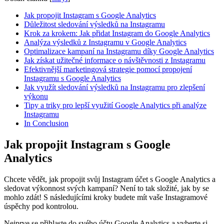
Jak propojit Instagram s Google Analytics
Důležitost sledování výsledků na Instagramu
Krok za krokem: Jak přidat Instagram do Google Analytics
Analýza výsledků z Instagramu v Google Analytics
Optimalizace kampaní na Instagramu díky Google Analytics
Jak získat užitečné informace o návštěvnosti z Instagramu
Efektivnější marketingová strategie pomocí propojení
Instagramu s Google Analytics
Jak využít sledování výsledků na Instagramu pro zlepšení
výkonu
Tipy a triky pro lepší využití Google Analytics při analýze
Instagramu
In Conclusion
Jak propojit Instagram s Google
Analytics
Chcete vědět, jak propojit svůj Instagram účet s Google Analytics a
sledovat výkonnost svých kampaní? Není to tak složité, jak by se
mohlo zdát! S následujícími kroky budete mít vaše Instagramové
úspěchy pod kontrolou.
Nejprve se přihlaste do svého účtu Google Analytics a vyberte si