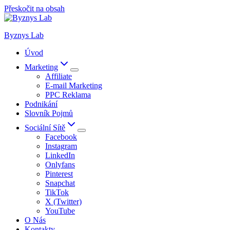
Přeskočit na obsah
Byznys Lab
Úvod
Marketing
Affiliate
E-mail Marketing
PPC Reklama
Podnikání
Slovník Pojmů
Sociální Sítě
Facebook
Instagram
LinkedIn
Onlyfans
Pinterest
Snapchat
TikTok
X (Twitter)
YouTube
O Nás
Kontakty