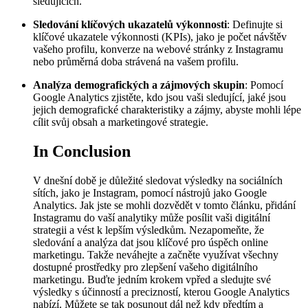
sledujících.
Sledování klíčových ukazatelů výkonnosti
: Definujte si
klíčové ukazatele výkonnosti (KPIs), jako je počet návštěv
vašeho profilu, konverze na webové stránky z Instagramu
nebo průměrná doba strávená na vašem profilu.
Analýza demografických a zájmových skupin
: Pomocí
Google Analytics zjistěte, kdo jsou vaši sledující, jaké jsou
jejich demografické charakteristiky a zájmy, abyste mohli lépe
cílit svůj obsah a marketingové strategie.
In Conclusion
V dnešní době je důležité sledovat výsledky na sociálních
sítích, jako je Instagram, pomocí nástrojů jako Google
Analytics. Jak jste se mohli dozvědět v tomto článku, přidání
Instagramu do vaší analytiky může posílit vaši digitální
strategii a vést k lepším výsledkům. Nezapomeňte, že
sledování a analýza dat jsou klíčové pro úspěch online
marketingu. Takže neváhejte a začněte využívat všechny
dostupné prostředky pro zlepšení vašeho digitálního
marketingu. Buďte jedním krokem vpřed a sledujte své
výsledky s účinností a precizností, kterou Google Analytics
nabízí. Můžete se tak posunout dál než kdy předtím a