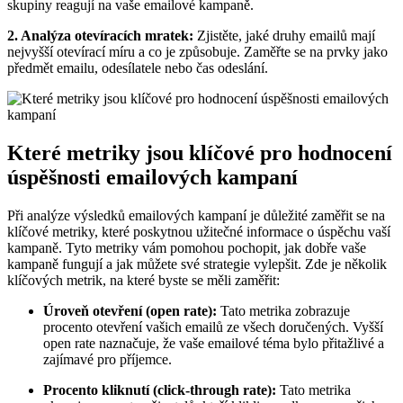
skupiny reagují na vaše emailové kampaně.
2. Analýza otevíracích mratek:
Zjistěte, jaké druhy emailů mají
nejvyšší otevírací míru a co je způsobuje. Zaměřte se na prvky jako
předmět emailu, odesílatele nebo čas odeslání.
Které metriky jsou klíčové pro hodnocení
úspěšnosti emailových kampaní
Při analýze výsledků emailových kampaní je důležité zaměřit se na
klíčové metriky, které poskytnou užitečné informace o úspěchu vaší
kampaně. Tyto metriky vám pomohou pochopit, jak dobře vaše
kampaně fungují a jak můžete své strategie vylepšit. Zde je několik
klíčových metrik, na které byste se měli zaměřit:
Úroveň otevření (open rate):
Tato metrika zobrazuje
procento otevření vašich emailů ze všech doručených. Vyšší
open rate naznačuje, že vaše emailové téma bylo přitažlivé a
zajímavé pro příjemce.
Procento kliknutí (click-through rate):
Tato metrika