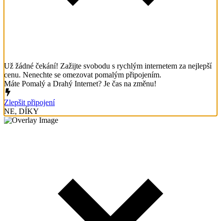
Už žádné čekání! Zažijte svobodu s rychlým internetem za nejlepší
cenu. Nenechte se omezovat pomalým připojením.
Máte Pomalý a Drahý Internet? Je čas na změnu!
Zlepšit připojení
NE, DÍKY