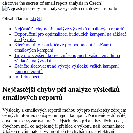
discover the secrets of email report analysis in Czech!
Obsah článku
[
skrýt
]
Nejčastější chyby při analýze výsledků emailových reportů
Doporučení pro optimalizaci budoucích kampaní na základě
analýzy dat
Které metriky jsou klíčové pro hodnocení úspěšnosti
emailových kampaní
Tipy pro zlepšení konverzní schopnosti vašich emailů na
základě analýzy dat
Začněte sledovat trend vývoje výsledků vašich kampaní
pomocí reportů
In Retrospect
Nejčastější chyby při analýze výsledků
emailových reportů
Výsledky z emailových reportů mohou být pro marketéry zdrojem
cenných informací o úspěchu jejich kampaní. Nicméně je důležité,
abychom se vyvarovali nejčastějších chyb při analýze těchto dat,
abychom měli co nejpřesnější přehled o výkonu naší komunikace.
Ukážeme vám, jak se vyhnout těmto chybám a jak efektivně