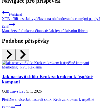
Navigace pro příspěvek
Předchozí
XTB affiliates: Jak vydělávat na obchodování s cennými papíry?
Další
Manažerské funkce a činnosti: Jak být efektivním lídrem
Podobné příspěvky
Marketing
|
PPC Reklama
Jak nastavit sklik: Krok za krokem k úspěšné
kampani
Od
Byznys Lab
5. 1. 2026
Přečtěte si více
Jak nastavit sklik: Krok za krokem k úspěšné
kampani