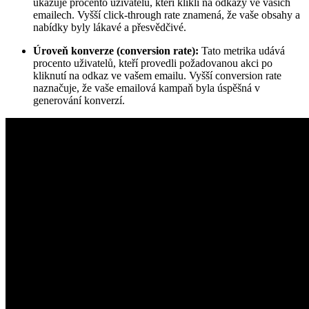
ukazuje procento uživatelů, kteří klikli na odkazy ve vašich
emailech. Vyšší click-through rate znamená, že vaše obsahy a
nabídky byly lákavé a přesvědčivé.
Úroveň konverze (conversion rate):
Tato metrika udává
procento uživatelů, kteří provedli požadovanou akci po
kliknutí na odkaz ve vašem emailu. Vyšší conversion rate
naznačuje, že vaše emailová kampaň byla úspěšná v
generování konverzí.