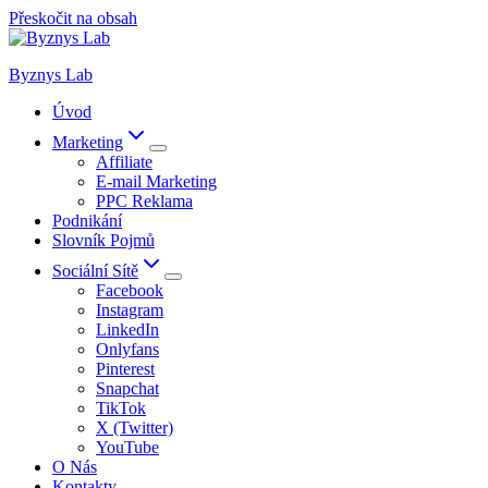
Přeskočit na obsah
Byznys Lab
Úvod
Marketing
Affiliate
E-mail Marketing
PPC Reklama
Podnikání
Slovník Pojmů
Sociální Sítě
Facebook
Instagram
LinkedIn
Onlyfans
Pinterest
Snapchat
TikTok
X (Twitter)
YouTube
O Nás
Kontakty