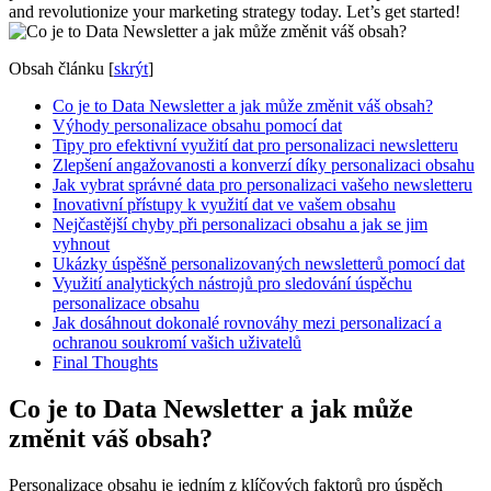
and revolutionize your marketing strategy today. Let’s get started!
Obsah článku
[
skrýt
]
Co je to Data Newsletter a jak může změnit váš obsah?
Výhody personalizace obsahu pomocí dat
Tipy pro efektivní využití dat pro personalizaci newsletteru
Zlepšení angažovanosti a konverzí díky personalizaci obsahu
Jak vybrat správné data pro personalizaci vašeho newsletteru
Inovativní přístupy k využití dat ve vašem obsahu
Nejčastější chyby při personalizaci obsahu a jak se jim
vyhnout
Ukázky úspěšně personalizovaných newsletterů pomocí dat
Využití analytických nástrojů pro sledování úspěchu
personalizace obsahu
Jak dosáhnout dokonalé rovnováhy mezi personalizací a
ochranou soukromí vašich uživatelů
Final Thoughts
Co je to Data Newsletter a jak může
změnit váš obsah?
Personalizace obsahu je jedním z klíčových faktorů pro úspěch