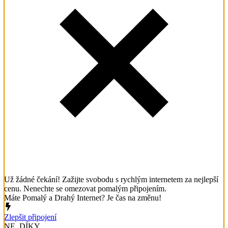
Už žádné čekání! Zažijte svobodu s rychlým internetem za nejlepší
cenu. Nenechte se omezovat pomalým připojením.
Máte Pomalý a Drahý Internet? Je čas na změnu!
Zlepšit připojení
NE, DÍKY