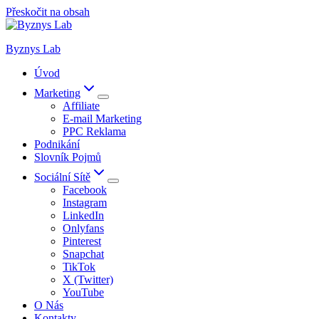
Přeskočit na obsah
Byznys Lab
Úvod
Marketing
Affiliate
E-mail Marketing
PPC Reklama
Podnikání
Slovník Pojmů
Sociální Sítě
Facebook
Instagram
LinkedIn
Onlyfans
Pinterest
Snapchat
TikTok
X (Twitter)
YouTube
O Nás
Kontakty