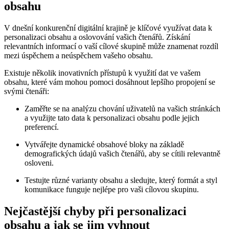
obsahu
V dnešní konkurenční digitální krajině je klíčové využívat data k
personalizaci obsahu a oslovování vašich čtenářů. Získání
relevantních informací o vaší cílové skupině může znamenat rozdíl
mezi úspěchem a neúspěchem vašeho obsahu.
Existuje několik inovativních přístupů k využití dat ve vašem
obsahu, které vám mohou pomoci dosáhnout lepšího propojení se
svými čtenáři:
Zaměřte se na analýzu chování uživatelů na vašich stránkách
a využijte tato data k personalizaci obsahu podle jejich
preferencí.
Vytvářejte dynamické obsahové bloky na základě
demografických údajů vašich čtenářů, aby se cítili relevantně
osloveni.
Testujte různé varianty obsahu a sledujte, který formát a styl
komunikace funguje nejlépe pro vaši cílovou skupinu.
Nejčastější chyby při personalizaci
obsahu a jak se jim vyhnout