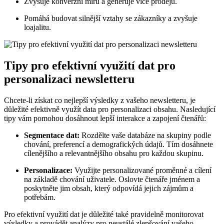
Zvyšuje konverzní míru a generuje více prodejů.
Pomáhá budovat silnější vztahy se zákazníky a zvyšuje
loajalitu.
Tipy pro efektivní využití dat pro
personalizaci newsletteru
Chcete-li získat co nejlepší výsledky z vašeho newsletteru, je
důležité efektivně využít data pro personalizaci obsahu. Nasledující
tipy vám pomohou dosáhnout lepší interakce a zapojení čtenářů:
Segmentace dat:
Rozdělte vaše databáze na skupiny podle
chování, preferencí a demografických údajů. Tím dosáhnete
cílenějšího a relevantnějšího obsahu pro každou skupinu.
Personalizace:
Využijte personalizované proměnné a cílení
na základě chování uživatele. Oslovte čtenáře jménem a
poskytněte jim obsah, který odpovídá jejich zájmům a
potřebám.
Pro efektivní využití dat je důležité také pravidelně monitorovat
výsledky a provádět analýzy pro neustálé zlepšování vašeho