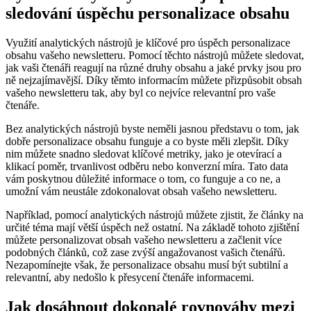
sledování úspěchu personalizace obsahu
Využití analytických nástrojů je klíčové pro úspěch personalizace
obsahu vašeho newsletteru. Pomocí těchto nástrojů můžete sledovat,
jak vaši čtenáři reagují na různé druhy obsahu a jaké prvky jsou pro
ně nejzajímavější. Díky těmto informacím můžete přizpůsobit obsah
vašeho newsletteru tak, aby byl co nejvíce relevantní pro vaše
čtenáře.
Bez analytických nástrojů byste neměli jasnou představu o tom, jak
dobře personalizace obsahu funguje a co byste měli zlepšit. Díky
nim můžete snadno sledovat klíčové metriky, jako je otevírací a
klikací poměr, trvanlivost odběru nebo konverzní míra. Tato data
vám poskytnou důležité informace o tom, co funguje a co ne, a
umožní vám neustále zdokonalovat obsah vašeho newsletteru.
Například, pomocí analytických nástrojů můžete zjistit, že články na
určité téma mají větší úspěch než ostatní. Na základě tohoto zjištění
můžete personalizovat obsah vašeho newsletteru a začlenit více
podobných článků, což zase zvýší angažovanost vašich čtenářů.
Nezapomínejte však, že personalizace obsahu musí být subtilní a
relevantní, aby nedošlo k přesycení čtenáře informacemi.
Jak dosáhnout dokonalé rovnováhy mezi