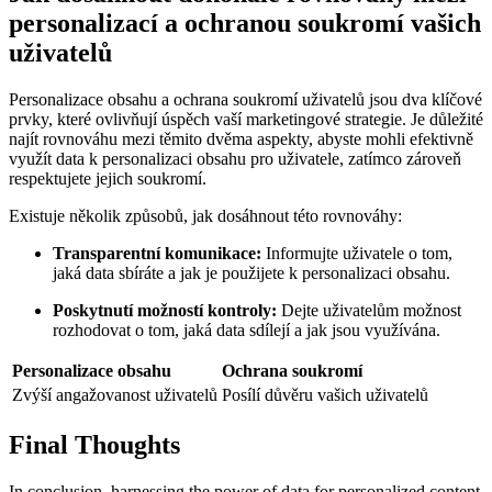
personalizací a ochranou soukromí vašich
uživatelů
Personalizace obsahu a ochrana soukromí uživatelů jsou dva klíčové
prvky, které ovlivňují úspěch vaší marketingové strategie. Je důležité
najít rovnováhu mezi těmito dvěma aspekty, abyste mohli efektivně
využít data k personalizaci obsahu pro uživatele, zatímco zároveň
respektujete jejich soukromí.
Existuje několik způsobů, jak dosáhnout této rovnováhy:
Transparentní komunikace:
Informujte uživatele o tom,
jaká data sbíráte a jak je použijete k personalizaci obsahu.
Poskytnutí možností kontroly:
Dejte uživatelům možnost
rozhodovat o tom, jaká data sdílejí a jak jsou využívána.
Personalizace obsahu
Ochrana soukromí
Zvýší angažovanost uživatelů
Posílí důvěru vašich uživatelů
Final Thoughts
In conclusion, harnessing the power of data for personalized content