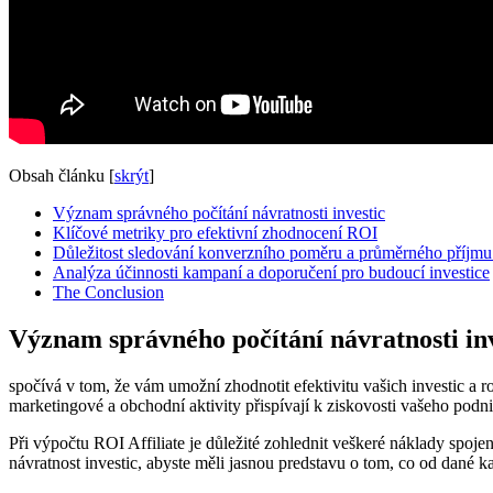
Obsah článku
[
skrýt
]
Význam správného počítání návratnosti investic
Klíčové metriky pro efektivní zhodnocení ROI
Důležitost sledování konverzního poměru a průměrného příjmu
Analýza účinnosti kampaní a doporučení pro budoucí investice
The Conclusion
Význam správného počítání návratnosti inv
spočívá v tom, že vám umožní zhodnotit efektivitu vašich investic a 
marketingové a obchodní aktivity přispívají k ziskovosti vašeho podni
Při výpočtu ROI Affiliate je důležité zohlednit veškeré náklady spojen
návratnost investic, abyste měli jasnou predstavu o tom, co od dané 