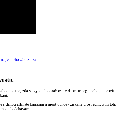
 na jednoho zákazníka
estic
rozhodnout se, zda se vyplatí pokračovat v dané strategii nebo ji upra
kání.
é s danou affiliate kampaní a měřit výnosy získané prostřednictvím toho
kampaně očekáváte.