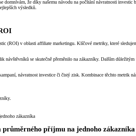
 domnívám, že díky našemu návodu na počítání návratnosti investic bu
ejlepších výsledků.
 ROI
ic (ROI) v oblasti affiliate marketingu. Klíčové metriky, které sleduje
olik návštěvníků se skutečně přeměnilo na zákazníky. Dalším důležitým
 kampaní, návratnost investice či čistý zisk. Kombinace těchto metrik
zníky.
 a průměrného příjmu na jednoho zákazníka