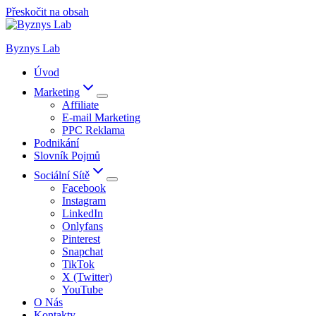
Přeskočit na obsah
Byznys Lab
Úvod
Marketing
Affiliate
E-mail Marketing
PPC Reklama
Podnikání
Slovník Pojmů
Sociální Sítě
Facebook
Instagram
LinkedIn
Onlyfans
Pinterest
Snapchat
TikTok
X (Twitter)
YouTube
O Nás
Kontakty