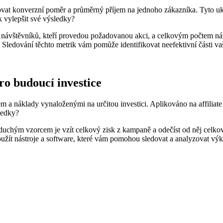
ledovat konverzní poměr a průměrný příjem na jednoho zákazníka. Tyto uk
k vylepšit své výsledky?
m návštěvníků, kteří provedou požadovanou akci, a celkovým počtem ná
. Sledování těchto metrik vám pomůže identifikovat neefektivní části v
ro budoucí investice
a náklady vynaloženými na určitou investici. Aplikováno na affiliate
sledky?
noduchým vzorcem je vzít celkový zisk z kampaně a odečíst od něj celko
užít nástroje a software, které vám pomohou sledovat a analyzovat výk