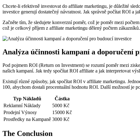
Chcete-li efektivně investovat do affiliate marketingu, je důležité s
investice generují dostatečný návratnost. Jak správně počítat ROI a ja
Začněte tím, že sledujete konverzní poměr, což je poměr mezi počte
což je celkový příjem z affiliate marketingu dělený počtem zákazníků
Analýza účinnosti kampaní a doporučení p
Pod pojmem ROI (Return on Investment) se rozumí poměr mezi ziskem 
našich kampaní. Jak tedy spočítat ROI affiliate a jak interpretovat vý
Existují různé způsoby, jak spočítat ROI v affiliate marketingu. Jed
100, abychom dostali procentuální hodnotu ROI. Další možností je po
Typ Nákladů
Částka
Reklamní Náklady
5000 Kč
Prodejní Výnosy
15000 Kč
Prostředky na Kampaně
3000 Kč
The Conclusion