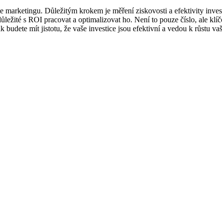
iate marketingu. Důležitým krokem je měření ziskovosti a efektivity inve
ležité s ROI pracovat a optimalizovat ho. Není to pouze číslo, ale klí
k budete mít jistotu, že vaše investice jsou efektivní a vedou k růstu v