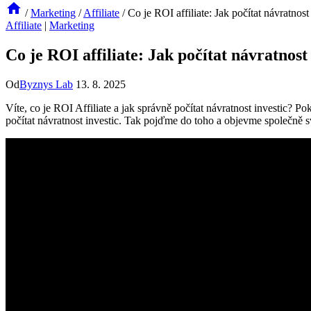
/
Marketing
/
Affiliate
/
Co je ROI affiliate: Jak počítat návratnost
Affiliate
|
Marketing
Co je ROI affiliate: Jak počítat návratnost
Od
Byznys Lab
13. 8. 2025
Víte, co je ROI Affiliate a jak správně počítat návratnost investic? Po
počítat návratnost investic. Tak pojďme do toho a objevme společně sv